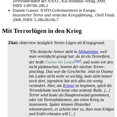
Terroraktivitäten der NATO.
, Kai Homilius Verlag 2009,
ISBN 3-89706-206-2
Daniele Ganser:
NATO-Geheimarmeen in Europa.
Inszenierter Terror und verdeckte Kriegsführung.
, Orell Füssli
2008, ISBN 3-280-06106-7
Mit Terrorlügen in den Krieg
Zitat:
«Interview bezüglich Terror-Lügen als Kriegsgrund:
"Die deutsche Armee steht in
Afghanistan
, weil
man vereinfacht gesagt hat: da ist ein Terrorfürst,
[
wp
]
der heißt
Osama bin Laden
, und wenn wir den
nicht plattmachen, kommt der nächste Terror­
anschlag. Das war die Geschichte. Jetzt ist Osama
bin Laden nicht mehr so wichtig, man steht immer
noch dort, irgendwie hat sich alles ein wenig
verändert. Aber, um
Kriege
zu beginnen, spielt die
Terror­debatte noch heute eine zentrale Rolle. [...]
Terror wird heute als Haupt­vorwand genommen,
oder ein Terror­phänomen, um einen Krieg zu
inszenieren. Später können Historiker
rekonstruieren, es scheint eher so, dass man Erdgas
und Erdöl erbeuten will [...]