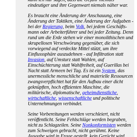
eindeutiger und ihre Gegenwart niemals näher war.
Es braucht eine Änderung der Anschauung, eine
Änderung der Taktiken, eine Änderung der Aufgaben -
bei der
Regierung
, beim
Volk
, bei jedem Geschäfts­
mann oder Arbeiter­führer und bei jeder Zeitung. Denn
rund um die Erde stehen wir einer monolithischen und
skrupellosen Verschwörung gegenüber, die sich
vorwiegend auf verdeckte Mittel stützt, um ihre
Einfluss­sphäre auszudehnen - auf Infiltration statt
Invasion
, auf Umsturz statt Wahlen, auf
Einschüchterung statt Wahlfreiheit, auf Guerillas bei
Nacht statt Armeen bei Tag. Es ist ein
System
, das
unermessliche menschliche und materielle Ressourcen
zwangs­verpflichtet hat für den Aufbau einer dicht
geknüpften, hoch effizienten Maschine, die
militärische, diplomatische,
geheimdienstliche
,
wirtschaftliche
,
wissenschaftliche
und politische
Unternehmungen verbindet.
Seine Vorbereitungen werden verschleiert, nicht
veröffentlicht. Seine Fehlschläge werden begraben,
nicht zu Schlagzeilen. Seine
Non­konformisten
werden
zum Schweigen gebracht, nicht gerühmt. Keine
Ausgabe wird in Frage gestellt, kein Gerücht wird