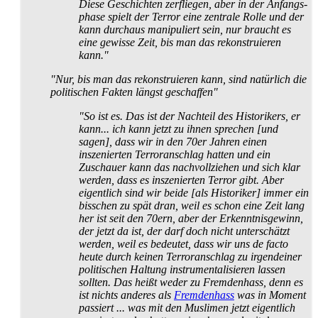
Diese Geschichten zerfliegen, aber in der Anfangs­
phase spielt der Terror eine zentrale Rolle und der
kann durchaus manipuliert sein, nur braucht es
eine gewisse Zeit, bis man das rekonstruieren
kann."
"Nur, bis man das rekonstruieren kann, sind natürlich die
politischen Fakten längst geschaffen"
"So ist es. Das ist der Nachteil des Historikers, er
kann... ich kann jetzt zu ihnen sprechen [und
sagen], dass wir in den 70er Jahren einen
inszenierten Terror­anschlag hatten und ein
Zuschauer kann das nachvollziehen und sich klar
werden, dass es inszenierten Terror gibt. Aber
eigentlich sind wir beide [als Historiker] immer ein
bisschen zu spät dran, weil es schon eine Zeit lang
her ist seit den 70ern, aber der Erkenntnis­gewinn,
der jetzt da ist, der darf doch nicht unterschätzt
werden, weil es bedeutet, dass wir uns de facto
heute durch keinen Terror­anschlag zu irgendeiner
politischen Haltung instrumentalisieren lassen
sollten. Das heißt weder zu Fremdenhass, denn es
ist nichts anderes als
Fremdenhass
was in Moment
passiert ... was mit den Muslimen jetzt eigentlich