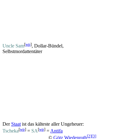
[
wp
]
Uncle Sam
, Dollar-Bündel,
Selbstmordattentäter
Der
Staat
ist das kälteste aller Ungeheuer:
[
wp
]
[
wp
]
Tscheka
=
SA
=
Antifa
[2]
[3]
©
Götz Wiedenroth