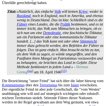
Überfälle gerechtfertigt haben.
Zitat:
«Natürlich, das einfache
Volk
will keinen
Krieg
; weder in
Russland
, noch in England, noch in Amerika, und ebenso
wenig in Deutschland. Das ist klar. Schließlich sind es die
Führer
eines Landes, die die
Politik
bestimmen, und es ist
immer leicht, das Volk zum Mitmachen zu bringen, ob es
sich nun um eine
Demokratie
, eine faschistische Diktatur,
um ein Parlament oder eine kommunistische Diktatur
handelt. [...] das Volk kann mit oder ohne
Stimmrecht
immer dazu gebracht werden, den Befehlen der Führer zu
folgen. Das ist ganz einfach. Man braucht nichts zu tun,
als dem Volk zu sagen, es würde angegriffen, und den
Pazifisten ihren Mangel an Patriotismus vorzuwerfen und
zu behaupten, sie brächten das Land in Gefahr. Diese
Methode funktioniert in jedem Land.»
-
Herman
[
wp
]
[15]
Göring
am 18. April 1946
Die Bezeichnung "unser Feind" hat sich über die Jahre hinweg vom
Kommunismus
über den
Terrorismus
bis zum
Islam
verschoben.
Der eigentliche Feind ist aber jede Gesellschaft, die "vom Westen"
unabhängig sein will und auf strategisch wichtigem oder rohstoff­
reichem Territorium siedelt. Störende Führer dieser Nationen
werden in der Regel gewaltsam aus dem Weg geräumt, wie etwa