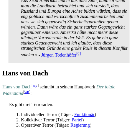
Aus Sicht Amerikas macht das alles Sinn, nämlich wenn
man die Landkarte betrachtet und sich vorstellt, dass
Russland und Europa eine Achse bilden würden, dass sie
eng politisch und wirtschaftlich zusammen­arbeiten und
dass sie sich gegenseitig Sicherheits­garantien geben
würden. Dann wäre das ein ganz starkes Gegengewicht
gegenüber Amerika. Amerika hätte nicht mehr diese
alleinige Vorreiter­rolle in der Welt. Es gäbe ein ganz
starkes Gegengewicht und ich glaube, dass diese
strategischen Gründe eine große Rolle in diesem Konflikt
[6]
spielen.»
-
Jürgen Todenhöfer
Hans von Dach
[
wp
]
Hans von Dach
schreibt in seinem Hauptwerk
Der totale
[
wp
]
Widerstand
:
Es gibt drei Terrorarten:
Individueller Terror (Träger:
Funktionär
)
Kollektiver Terror (Träger:
Partei
)
Operativer Terror (Träger:
Regierung
)