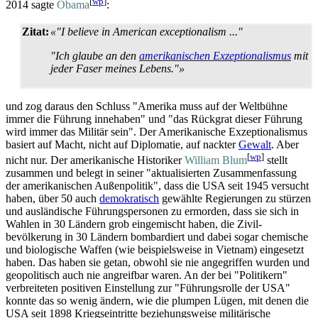
[
wp
]
2014 sagte
Obama
:
Zitat:
«"I believe in American exceptionalism ..."
"Ich glaube an den
amerikanischen Exzeptionalismus
mit
jeder Faser meines Lebens."»
und zog daraus den Schluss "Amerika muss auf der Weltbühne
immer die Führung innehaben" und "das Rückgrat dieser Führung
wird immer das Militär sein". Der Amerikanische Exzeptionalismus
basiert auf Macht, nicht auf Diplomatie, auf nackter
Gewalt
. Aber
[
wp
]
nicht nur. Der amerikanische Historiker
William Blum
stellt
zusammen und belegt in seiner "aktualisierten Zusammen­fassung
der amerikanischen Außenpolitik", dass die USA seit 1945 versucht
haben, über 50 auch
demokratisch
gewählte Regierungen zu stürzen
und ausländische Führungs­personen zu ermorden, dass sie sich in
Wahlen in 30 Ländern grob eingemischt haben, die Zivil­
bevölkerung in 30 Ländern bombardiert und dabei sogar chemische
und biologische Waffen (wie beispielsweise in Vietnam) eingesetzt
haben. Das haben sie getan, obwohl sie nie angegriffen wurden und
geopolitisch auch nie angreifbar waren. An der bei "Politikern"
verbreiteten positiven Einstellung zur "Führungsrolle der USA"
konnte das so wenig ändern, wie die plumpen Lügen, mit denen die
USA seit 1898 Kriegseintritte beziehungsweise militärische