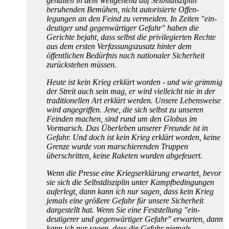
gehalten in dem weitgehend auf Selbst­disziplin
beruhenden Bemühen, nicht autorisierte Offen­
legungen an den Feind zu vermeiden. In Zeiten "ein­
deutiger und gegen­wärtiger Gefahr" haben die
Gerichte bejaht, dass selbst die privilegierten Rechte
aus dem ersten Verfassungs­zusatz hinter dem
öffentlichen Bedürfnis nach nationaler Sicherheit
zurück­stehen müssen.
Heute ist kein Krieg erklärt worden - und wie grimmig
der Streit auch sein mag, er wird vielleicht nie in der
traditionellen Art erklärt werden. Unsere Lebensweise
wird angegriffen. Jene, die sich selbst zu unseren
Feinden machen, sind rund um den Globus im
Vormarsch. Das Überleben unserer Freunde ist in
Gefahr. Und doch ist kein Krieg erklärt worden, keine
Grenze wurde von marschierenden Truppen
überschritten, keine Raketen wurden abgefeuert.
Wenn die Presse eine Kriegs­erklärung erwartet, bevor
sie sich die Selbst­disziplin unter Kampf­bedingungen
auferlegt, dann kann ich nur sagen, dass kein Krieg
jemals eine größere Gefahr für unsere Sicherheit
dargestellt hat. Wenn Sie eine Feststellung "ein­
deutigerer und gegen­wärtiger Gefahr" erwarten, dann
kann ich nur sagen, dass die Gefahr niemals