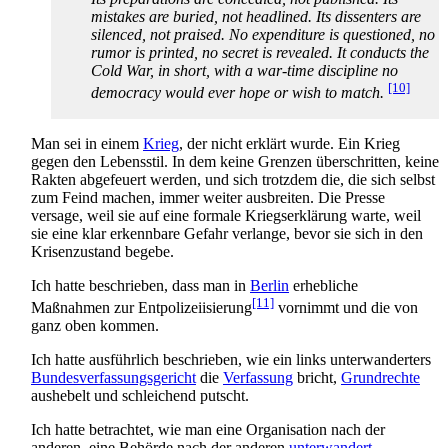
mistakes are buried, not headlined. Its dissenters are
silenced, not praised. No expenditure is questioned, no
rumor is printed, no secret is revealed. It conducts the
Cold War, in short, with a war-time discipline no
[10]
democracy would ever hope or wish to match.
Man sei in einem
Krieg
, der nicht erklärt wurde. Ein Krieg
gegen den Lebensstil. In dem keine Grenzen überschritten, keine
Rakten abgefeuert werden, und sich trotzdem die, die sich selbst
zum Feind machen, immer weiter ausbreiten. Die Presse
versage, weil sie auf eine formale Kriegs­erklärung warte, weil
sie eine klar erkennbare Gefahr verlange, bevor sie sich in den
Krisenzustand begebe.
Ich hatte beschrieben, dass man in
Berlin
erhebliche
[11]
Maßnahmen zur Entpolizeiisierung
vornimmt und die von
ganz oben kommen.
Ich hatte ausführlich beschrieben, wie ein links unterwanderters
Bundesverfassungsgericht
die
Verfassung
bricht,
Grundrechte
aushebelt und schleichend putscht.
Ich hatte betrachtet, wie man eine Organisation nach der
anderen, eine Behörde nach der anderen
unterwandert
,