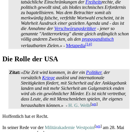
tatsächliche Einschränkungen der
Freiheits
­rechte, die
politisch gewollt sind, als bloßes technisches Erfordernis
zu bagatellisieren. Was dem Betrachter somit als
merkwürdig falsche, verfehlte Wortwahl erscheint, ist in
Wahrheit Ausdruck einer gezielten Agenda und - das ist
die Annahme der
Verschwörungs­kritiker
- jener so
genannte "Antiterrorkrieg" diente gleich anfänglich schon
völlig anderen Zwecken, als den
propagandistisch
[14]
verlautbarten Zielen.»
-
Metapedia
Die Rolle der USA
Zitat:
«Die Zeit wird kommen, in der ein
Politiker
, der
vorsätzlich
Kriege
auslöst und internationale
Streitigkeiten fördert, mit Sicherheit auf der Anklagebank
landen und mit mehr Sicherheit am Galgenstrick enden
wird als ein gewöhnlicher Mörder. Es ist nicht vertretbar,
dass Leute, die mit Menschen­leben spielen, ihr eigenes
[
wp
]
heraushalten können.»
-
H. G. Wells
Hoffentlich hat er Recht.
[
wp
]
In seiner Rede vor der
Militärakademie Westpoint
am 28. Mai