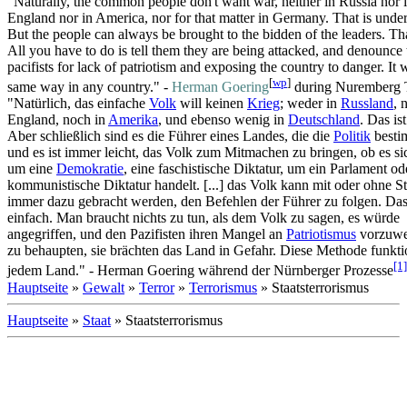
"Naturally, the common people don't want war, neither in Russia nor 
England nor in America, nor for that matter in Germany. That is unde
But the people can always be brought to the bidden of the leaders. Tha
All you have to do is tell them they are being attacked, and denounce 
pacifists for lack of patriotism and exposing the country to danger. It 
[
wp
]
same way in any country.‎" -
Herman Goering
during Nuremberg T
"Natürlich, das einfache
Volk
will keinen
Krieg
; weder in
Russland
, 
England, noch in
Amerika
, und ebenso wenig in
Deutschland
. Das ist
Aber schließlich sind es die Führer eines Landes, die die
Politik
besti
und es ist immer leicht, das Volk zum Mitmachen zu bringen, ob es s
um eine
Demokratie
, eine faschistische Diktatur, um ein Parlament od
kommunistische Diktatur handelt. [...] das Volk kann mit oder ohne 
immer dazu gebracht werden, den Befehlen der Führer zu folgen. Das
einfach. Man braucht nichts zu tun, als dem Volk zu sagen, es würde
angegriffen, und den Pazifisten ihren Mangel an
Patriotismus
vorzuwe
zu behaupten, sie brächten das Land in Gefahr. Diese Methode funktio
[1]
jedem Land." - Herman Goering während der Nürnberger Prozesse
Hauptseite
»
Gewalt
»
Terror
»
Terrorismus
» Staatsterrorismus
Hauptseite
»
Staat
» Staatsterrorismus