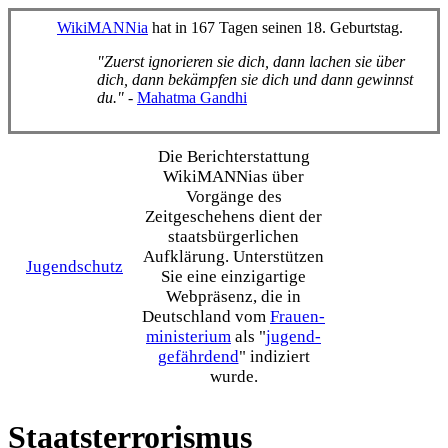
WikiMANNia
hat in 167 Tagen seinen 18. Geburtstag.
"Zuerst ignorieren sie dich, dann lachen sie über
dich, dann bekämpfen sie dich und dann gewinnst
du."
-
Mahatma Gandhi
Die Bericht­erstattung
WikiMANNias über
Vorgänge des
Zeitgeschehens dient der
staats­bürgerlichen
Aufklärung. Unterstützen
Jugendschutz
Sie eine einzig­artige
Webpräsenz, die in
Deutschland vom
Frauen­
ministerium
als "
jugend­
gefährdend
" indiziert
wurde.
Staatsterrorismus