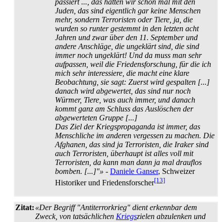
passiert ..., das hatten wir schon mal mit den
Juden, das sind eigentlich gar keine Menschen
mehr, sondern Terroristen oder Tiere, ja, die
wurden so runter gestemmt in den letzten acht
Jahren und zwar über den 11. September und
andere Anschläge, die ungeklärt sind, die sind
immer noch ungeklärt! Und da muss man sehr
aufpassen, weil die Friedensforschung, für die ich
mich sehr interessiere, die macht eine klare
Beobachtung, sie sagt: Zuerst wird gespalten [...]
danach wird abgewertet, das sind nur noch
Würmer, Tiere, was auch immer, und danach
kommt ganz am Schluss das Auslöschen der
abgewerteten Gruppe [...]
Das Ziel der Kriegspropaganda ist immer, das
Menschliche im anderen vergessen zu machen. Die
Afghanen, das sind ja Terroristen, die Iraker sind
auch Terroristen, überhaupt ist alles voll mit
Terroristen, da kann man dann ja mal drauflos
bomben. [...]"»
-
Daniele Ganser
, Schweizer
[13]
Historiker und Friedensforscher
Zitat:
«Der Begriff "Antiterrorkrieg" dient erkennbar dem
Zweck, von tatsächlichen
Kriegs
­zielen abzulenken und