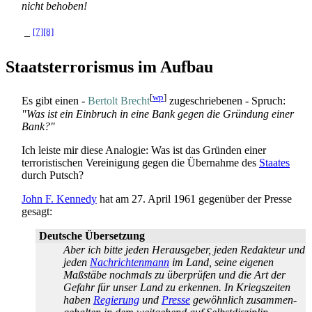
nicht behoben!
[7]
[8]
–
Staatsterrorismus im Aufbau
[
wp
]
Es gibt einen -
Bertolt Brecht
zugeschriebenen - Spruch:
"Was ist ein Einbruch in eine Bank gegen die Gründung einer
Bank?"
Ich leiste mir diese Analogie: Was ist das Gründen einer
terroristischen Vereinigung gegen die Übernahme des
Staates
durch Putsch?
John F. Kennedy
hat am 27. April 1961 gegenüber der Presse
gesagt:
Deutsche Übersetzung
Aber ich bitte jeden Herausgeber, jeden Redakteur und
jeden
Nachrichten­mann
im Land, seine eigenen
Maßstäbe nochmals zu überprüfen und die Art der
Gefahr für unser Land zu erkennen. In Kriegs­zeiten
haben
Regierung
und
Presse
gewöhnlich zusammen­