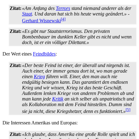
Zitat:
«Am Anfang des
Terrors
stand niemand anderer als der
Staat
. Und daran hat sich bis heute wenig geändert.»
-
[4]
Gerhard Wisnewski
Zitat:
«Es gibt nur Staatsterrorismus. Den privaten
Bombenbauer im dunklen Keller gibt es nicht und wenn
doch, ist er ein völliger Dilettant.»
Der Wert eines
Feindbildes
:
Zitat:
«Der beste Feind ist einer, der überall und nirgends ist.
Auch einer, der immer genau dort ist, wo man gerade
einen
Krieg
führen will. Einer, den man auch nie
endgültig besiegen kann. Das garantiert den endlosen
Krieg und wir wissen, Krieg ist das beste Geschäft.
Außerdem lenken Kriege von anderen Problemen ab und
man kann jede
Kritik
an sich selber als unpatriotisch und
als Kollaboration mit dem Feind hinstellen. Dumm sind
[5]
sie ja nicht, diese Kriegshetzer, denn es funktioniert.»
Die Interessen Amerikas und Europas:
Zitat:
«Ich glaube, dass Amerika eine große Rolle spielt und ich