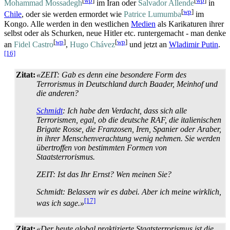
[
wp
]
[
wp
]
Mohammad Mossadegh
im Iran oder
Salvador Allende
in
[
wp
]
Chile
, oder sie werden ermordet wie
Patrice Lumumba
im
Kongo. Alle werden in den westlichen
Medien
als Karikaturen ihrer
selbst oder als Schurken, neue Hitler etc. runtergemacht - man denke
[
wp
]
[
wp
]
an
Fidel Castro
,
Hugo Chávez
und jetzt an
Wladimir Putin
.
[16]
Zitat:
«ZEIT: Gab es denn eine besondere Form des
Terrorismus in Deutschland durch Baader, Meinhof und
die anderen?
Schmidt
: Ich habe den Verdacht, dass sich alle
Terrorismen, egal, ob die deutsche RAF, die italienischen
Brigate Rosse, die Franzosen, Iren, Spanier oder Araber,
in ihrer Menschen­verachtung wenig nehmen. Sie werden
übertroffen von bestimmten Formen von
Staatsterrorismus.
ZEIT: Ist das Ihr Ernst? Wen meinen Sie?
Schmidt: Belassen wir es dabei. Aber ich meine wirklich,
[17]
was ich sage.»
Zitat:
«Der heute global praktizierte Staatsterrorismus ist die