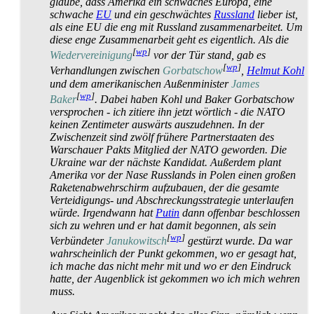
glaube, dass Amerika ein schwaches Europa, eine
schwache
EU
und ein geschwächtes
Russland
lieber ist,
als eine EU die eng mit Russland zusammen­arbeitet. Um
diese enge Zusammen­arbeit geht es eigentlich. Als die
[
wp
]
Wieder­vereinigung
vor der Tür stand, gab es
[
wp
]
Verhandlungen zwischen
Gorbatschow
,
Helmut Kohl
und dem amerikanischen Außen­minister
James
[
wp
]
Baker
. Dabei haben Kohl und Baker Gorbatschow
versprochen - ich zitiere ihn jetzt wörtlich - die NATO
keinen Zentimeter auswärts auszudehnen. In der
Zwischenzeit sind zwölf frühere Partner­staaten des
Warschauer Pakts Mitglied der NATO geworden. Die
Ukraine war der nächste Kandidat. Außerdem plant
Amerika vor der Nase Russlands in Polen einen großen
Raketen­abwehr­schirm aufzubauen, der die gesamte
Verteidigungs- und Abschreckungs­strategie unter­laufen
würde. Irgendwann hat
Putin
dann offenbar beschlossen
sich zu wehren und er hat damit begonnen, als sein
[
wp
]
Verbündeter
Janukowitsch
gestürzt wurde. Da war
wahrscheinlich der Punkt gekommen, wo er gesagt hat,
ich mache das nicht mehr mit und wo er den Eindruck
hatte, der Augenblick ist gekommen wo ich mich wehren
muss.