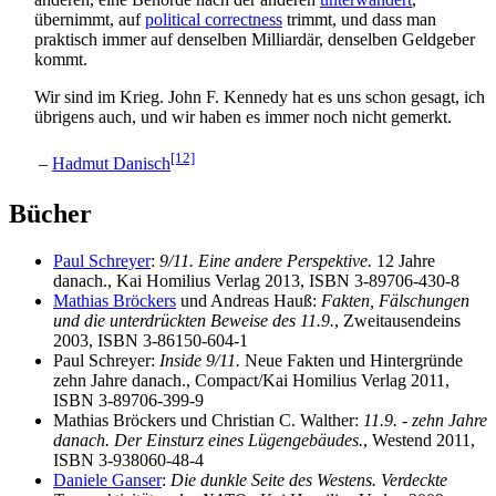
übernimmt, auf
political correctness
trimmt, und dass man
praktisch immer auf denselben Milliardär, denselben Geldgeber
kommt.
Wir sind im Krieg. John F. Kennedy hat es uns schon gesagt, ich
übrigens auch, und wir haben es immer noch nicht gemerkt.
[12]
–
Hadmut Danisch
Bücher
Paul Schreyer
:
9/11. Eine andere Perspektive.
12 Jahre
danach., Kai Homilius Verlag 2013, ISBN 3-89706-430-8
Mathias Bröckers
und Andreas Hauß:
Fakten, Fälschungen
und die unterdrückten Beweise des 11.9.
, Zweitausendeins
2003, ISBN 3-86150-604-1
Paul Schreyer:
Inside 9/11.
Neue Fakten und Hintergründe
zehn Jahre danach., Compact/Kai Homilius Verlag 2011,
ISBN 3-89706-399-9
Mathias Bröckers und Christian C. Walther:
11.9. - zehn Jahre
danach. Der Einsturz eines Lügengebäudes.
, Westend 2011,
ISBN 3-938060-48-4
Daniele Ganser
:
Die dunkle Seite des Westens. Verdeckte