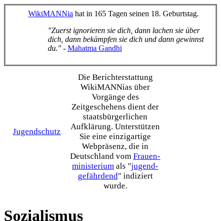
WikiMANNia
hat in 165 Tagen seinen 18. Geburtstag.
"Zuerst ignorieren sie dich, dann lachen sie über
dich, dann bekämpfen sie dich und dann gewinnst
du."
-
Mahatma Gandhi
Die Bericht­erstattung
WikiMANNias über
Vorgänge des
Zeitgeschehens dient der
staats­bürgerlichen
Aufklärung. Unterstützen
Jugendschutz
Sie eine einzig­artige
Webpräsenz, die in
Deutschland vom
Frauen­
ministerium
als "
jugend­
gefährdend
" indiziert
wurde.
Sozialismus