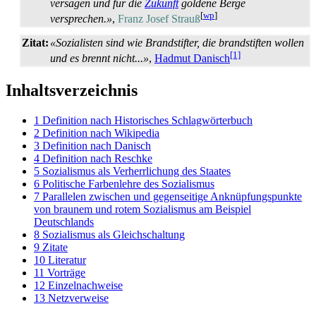
versagen und für die
Zukunft
goldene Berge
[
wp
]
versprechen.»
,
Franz Josef Strauß
Zitat:
«Sozialisten sind wie Brandstifter, die brandstiften wollen
[1]
und es brennt nicht...»
,
Hadmut Danisch
Inhaltsverzeichnis
1
Definition nach Historisches Schlagwörterbuch
2
Definition nach Wikipedia
3
Definition nach Danisch
4
Definition nach Reschke
5
Sozialismus als Verherrlichung des Staates
6
Politische Farbenlehre des Sozialismus
7
Parallelen zwischen und gegenseitige Anknüpfungspunkte
von braunem und rotem Sozialismus am Beispiel
Deutschlands
8
Sozialismus als Gleichschaltung
9
Zitate
10
Literatur
11
Vorträge
12
Einzelnachweise
13
Netzverweise