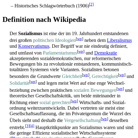
[2]
– Historisches Schlagwörterbuch (1906)
Definition nach Wikipedia
Der
Sozialismus
ist eine der im 19. Jahrhundert entstandenen
[
wp
]
drei großen
politischen Ideologien
neben dem
Liberalismus
und
Konservatismus
. Der Begriff war nie eindeutig definiert,
[
wp
]
und umfasst von
Parlamentarismus
und
Demokratie
akzeptierenden sozial­demokratischen, nur reformerischen
Bewegungen bis zu revolutionär entstandenen, kommunistisch-
totalitären Systemen viele Varianten. Sozialisten betonen
[
wp
]
[
wp
]
besonders die Grundwerte
Gleichheit
,
Gerechtigkeit
und
[
wp
]
Solidarität
und legen meist Wert auf eine enge Wechsel­
[
wp
]
beziehung zwischen praktischen
sozialen Bewegungen
und
theoretischer Gesellschafts­kritik, um beide miteinander in
[
wp
]
Richtung einer
sozial gerechten
Wirtschafts- und Sozial­
ordnung weiter­zu­entwickeln. Dabei vertreten sie meist eine
Gesellschafts­auffassung, die im Privat­eigentum die Wurzel des
[
wp
]
Übels sieht und deshalb die
Vergesellschaftung
desselben
[3]
[4]
erstrebt.
Haupt­kritik­punkte am Sozialismus waren und sind
die geringe Effizienz sozialistischer Wirtschafts­systeme