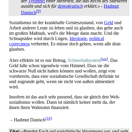
der
Tyrannei
einer Mehrheit, die das Recht des Stärkeren
ausübt und sich für
demokratisch
erklärt.»
-
Hadmut
[9]
Danisch
Sozialismus ist der krankhafte Geisteszustand, von
Geld
und
Arbeit anderer Leute zu leben und zu glauben, das gehe auch
im großen Maßstab, weil's die Menge dann macht. Und die
Schnapsidee wird durch Lügen,
Ideologie
,
political
correctness
verbreitet. Es müsse doch gehen, wenn alle dran
glauben.
[
wp
]
Aber effektiv ist es nur Betrug,
Schneeballsystem
. Das
Geld falle schon irgendwie vom Himmel. Dass sie die
schwarze Null nicht halten können und wollen, zeigt von
vornherein, dass eine sozialistische Gesellschaft defizitär ist
und zugrunde geht, wenn sie nicht von außen alimentiert
wird.
Insofern ist das auch sehr passend, dass sie gleich den Welt­
sozialismus wollen. Dann ist nämlich keiner mehr da, der
ihnen ihren Wahnsinn finanziert.
[10]
– Hadmut Danisch
Zitat:
«Bereitet Euch auf sozialistische Verarmung vor, und gebt