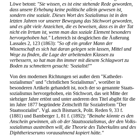
Löwe betont:
"Sie wissen, es ist eine stehende Rede geworden,
dass unsere Erhebung keine politische allein gewesen ist,
sondern eine soziale. Dieses Wort des Sozialismus ist in den
letzten Jahren vor unserer Bewegung das Stichwort geworden,
und es gibt viele Anzeichen, die es beweisen, dass es in der Tat
nicht ein Irrtum ist, wenn man das soziale Element besonders
hervorgehoben hat."
Lehrreich ist desgleichen die Äußerung
Lassales 2, 123 (1863):
"So oft ein großer Mann der
Wissenschaft es sich hat daran gelegen sein lassen, Mittel und
Wege zu finden, die Lage der arbeitenden Klassen zu
verbessern, so hat man ihn immer mit diesem Schlagwort zu
Boden zu schmettern gesucht: 'Sozialist!'"
Von den modernen Richtungen sei außer dem "Katheder­
sozialismus" und "christlichen Sozialismus", worüber in
besonderen Artikeln gehandelt ist, noch der so genannte Staats­
sozialismus hervorgehoben, ein Stichwort, das seit Mitte der
siebziger Jahre ertönt und unter anderem den Titel abgibt für die
im Jahre 1877 begründete Zeitschrift für Sozialreform "Der
Staatssozialist". Vgl. auch Bismarck, Polit. Reden 9, 33 f.
(1881) und Bamberger 1, 81 f. (1892):
"Beinahe könnte es den
Anschein gewinnen, als ob der Staats­sozialismus, der den Volks­
sozialismus austreiben will, die Theorie des Tuberkulins und des
Diphtherie­serums vorausahnend kopiert hätte."