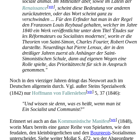
sociale animal. Im Mittelalter aber, sowie im Latein der
[
wp
]
Renaissance
, scheint diese Bedeutung vor anderen
zurückzutreten, oder das Wort scheint ganz zu
verschwinden ... Für den Erfinder hat man in der Regel
den Franzosen Louis Reybaud gehalten, welcher im Jahre
1840 ein Werk veröffentlichte unter dem Titel 'Études sur
les Réformateurs ou Socialistes modernes', worin er die
Theorien von Saint-Simon, Charles Fourier, Robert Owen
darstellte. Neuerdings hat Pierre Leroux, der in den
dreißiger Jahren zuerst als Anhänger der Saint-
Simonistischen Schule, dann auf eigenen Wegen eine
Rolle spielte, das Prioritäts­recht für sich in Anspruch
genommen."
Noch in den vierziger Jahren dringt das Neuwort auch im
Deutschen allgemein durch. Vgl. außer Steins Spezialwerk
[
wp
]
(1842) nur
Hoffmann von Fallersleben
5, 37 (1846):
"Und wissen sie denn, was es heißt, wenn man ist
Ein Socialist und Communist?"
[
wp
]
Erinnert sei auch an das
Kommunistische Manifest
(1848),
worin Marx bereits eine ganze Reihe von Spielarten, wie den
feudalen, den klein­bürgerlichen und den
Bourgeois
-Sozialismus
unterscheidet. Siehe weiter Mollat S. 472, wo der Abgeordnete