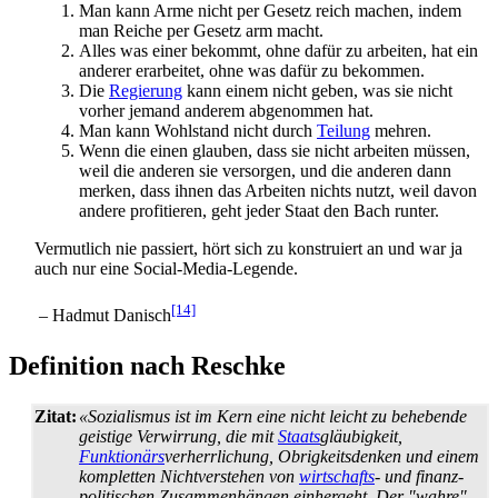
Man kann Arme nicht per Gesetz reich machen, indem
man Reiche per Gesetz arm macht.
Alles was einer bekommt, ohne dafür zu arbeiten, hat ein
anderer erarbeitet, ohne was dafür zu bekommen.
Die
Regierung
kann einem nicht geben, was sie nicht
vorher jemand anderem abgenommen hat.
Man kann Wohlstand nicht durch
Teilung
mehren.
Wenn die einen glauben, dass sie nicht arbeiten müssen,
weil die anderen sie versorgen, und die anderen dann
merken, dass ihnen das Arbeiten nichts nutzt, weil davon
andere profitieren, geht jeder Staat den Bach runter.
Vermutlich nie passiert, hört sich zu konstruiert an und war ja
auch nur eine Social-Media-Legende.
[14]
– Hadmut Danisch
Definition nach Reschke
Zitat:
«Sozialismus ist im Kern eine nicht leicht zu behebende
geistige Verwirrung, die mit
Staats
­gläubigkeit,
Funktionärs
­verherrlichung, Obrigkeits­denken und einem
kompletten Nichtverstehen von
wirtschafts
- und finanz­
politischen Zusammenhängen einhergeht. Der "wahre"