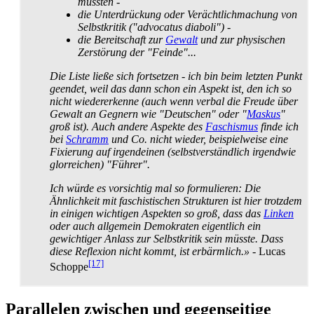
müssten -
die Unterdrückung oder Verächtlich­machung von
Selbstkritik ("advocatus diaboli") -
die Bereitschaft zur
Gewalt
und zur physischen
Zerstörung der "Feinde"...
Die Liste ließe sich fortsetzen - ich bin beim letzten Punkt
geendet, weil das dann schon ein Aspekt ist, den ich so
nicht wiedererkenne (auch wenn verbal die Freude über
Gewalt an Gegnern wie "Deutschen" oder "
Maskus
"
groß ist). Auch andere Aspekte des
Faschismus
finde ich
bei
Schramm
und Co. nicht wieder, beispielweise eine
Fixierung auf irgendeinen (selbstverständlich irgendwie
glorreichen) "Führer".
Ich würde es vorsichtig mal so formulieren: Die
Ähnlichkeit mit faschistischen Strukturen ist hier trotzdem
in einigen wichtigen Aspekten so groß, dass das
Linken
oder auch allgemein Demokraten eigentlich ein
gewichtiger Anlass zur Selbstkritik sein müsste. Dass
diese Reflexion nicht kommt, ist erbärmlich.»
- Lucas
[17]
Schoppe
Parallelen zwischen und gegenseitige