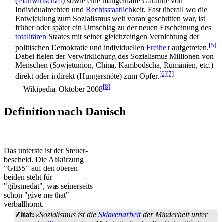
(
Planwirtschaft
) sowie eine mangelhafte Garantie von
Individual­rechten und
Rechtsstaatlich
­keit. Fast überall wo die
Entwicklung zum Sozialismus weit voran geschritten war, ist
früher oder später ein Umschlag zu der neuen Erscheinung des
totalitären
Staates mit seiner gleich­zeitigen Vernichtung der
[5]
politischen Demokratie und individuellen
Freiheit
aufgetreten.
Dabei fielen der Verwirklichung des Sozialismus Millionen von
Menschen (Sowjetunion, China, Kambodscha, Rumänien, etc.)
[6]
[7]
direkt oder indirekt (Hungersnöte) zum Opfer.
[8]
– Wikipedia, Oktober 2008
Definition nach Danisch
Das unterste ist der Steuer­
bescheid. Die Abkürzung
"GIBS" auf den oberen
beiden steht für
"gibsmedat", was seinerseits
schon "give me that"
verballhornt.
Zitat:
«Sozialismus ist die
Sklavenarbeit
der Minderheit unter