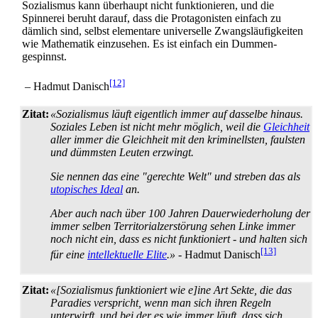
Sozialismus kann überhaupt nicht funktionieren, und die
Spinnerei beruht darauf, dass die Protagonisten einfach zu
dämlich sind, selbst elementare universelle Zwangs­läufigkeiten
wie Mathematik einzusehen. Es ist einfach ein Dummen­
gespinnst.
[12]
– Hadmut Danisch
Zitat:
«Sozialismus läuft eigentlich immer auf dasselbe hinaus.
Soziales Leben ist nicht mehr möglich, weil die
Gleichheit
aller immer die Gleichheit mit den kriminellsten, faulsten
und dümmsten Leuten erzwingt.
Sie nennen das eine "gerechte Welt" und streben das als
utopisches Ideal
an.
Aber auch nach über 100 Jahren Dauerwiederholung der
immer selben Territorial­zerstörung sehen Linke immer
noch nicht ein, dass es nicht funktioniert - und halten sich
[13]
für eine
intellektuelle Elite
.»
- Hadmut Danisch
Zitat:
«[Sozialismus funktioniert wie e]ine Art Sekte, die das
Paradies verspricht, wenn man sich ihren Regeln
unterwirft, und bei der es wie immer läuft, dass sich