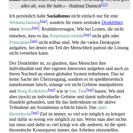
[11]
alles ab, was Ihr habt.»
- Hadmut Danisch
Ich persönlich halte
Sozialismus
nicht einfach nur für eine
[
wp
]
Weltanschauung
, sondern für einen zentralen
Denkfehler
,
[
wp
]
einen
Irrtum
, Realitäts­versagen. Wie bei Leuten, die nicht
[
wp
]
einsehen, dass es das
Perpetuum mobile
nicht gibt oder
[
wp
]
Prim­zahlen
nicht teilbar sind. Wie die vielen Denksport­
aufgaben, bei denen ein Teil der Menschheit partout die Lösung
nicht verstehen kann.
Der Denkfehler ist, zu glauben, dass Menschen ihre
Individualität und ihre eigenen Interessen aufgeben und auch zu
ihrem Nachteil an einem globalen System teilnehmen. Das ist
keine Sache der Überzeugung, sondern es ist spiel­theoretisch
natur­konstant falsch, solange wir nicht Gehirne manipulieren
[
wp
]
[
wp
]
und
Borg-Kollektive
wie in
Star Trek
bauen. Wir sind
aber (noch) an individuelle Gehirne und damit individuelles
Handeln gebunden, und für das Individuum ist die aktive
Teilnahme am Sozialismus schlicht falsch. Das
spiel­
[
wp
]
theoretische
Ziel ist immer, so viel wie möglich zu kriegen
und dafür so wenig wie möglich zu tun. Wenn man aber nichts
tun muss und dafür so viel kriegt wie alle anderen, ist die spiel­
theoretische Konsequenz immer, das Arbeiten einzustellen.