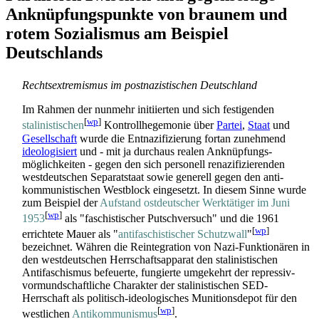
Anknüpfungspunkte von braunem und
rotem Sozialismus am Beispiel
Deutschlands
Rechtsextremismus im postnazistischen Deutschland
Im Rahmen der nunmehr initiierten und sich festigenden
[
wp
]
stalinistischen
Kontroll­hegemonie über
Partei
,
Staat
und
Gesellschaft
wurde die Entnazifizierung fortan zunehmend
ideologisiert
und - mit ja durchaus realen Anknüpfungs­
möglichkeiten - gegen den sich personell renazifizierenden
westdeutschen Separatstaat sowie generell gegen den anti­
kommunistischen Westblock eingesetzt. In diesem Sinne wurde
zum Beispiel der
Aufstand ostdeutscher Werktätiger im Juni
[
wp
]
1953
als "faschistischer Putschversuch" und die 1961
[
wp
]
errichtete Mauer als "
anti­faschistischer Schutzwall
"
bezeichnet. Währen die Reintegration von Nazi-Funktionären in
den westdeutschen Herrschafts­apparat den stalinistischen
Antifaschismus befeuerte, fungierte umgekehrt der repressiv-
vormundschaftliche Charakter der stalinistischen SED-
Herrschaft als politisch-ideologisches Munitions­depot für den
[
wp
]
westlichen
Antikommunismus
.