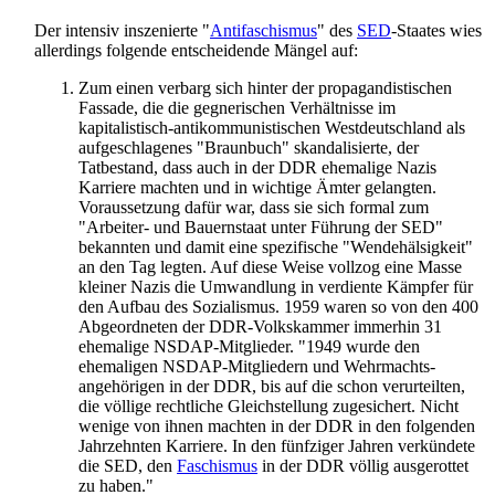
Der intensiv inszenierte "
Antifaschismus
" des
SED
-Staates wies
allerdings folgende entscheidende Mängel auf:
Zum einen verbarg sich hinter der propagandistischen
Fassade, die die gegnerischen Verhältnisse im
kapitalistisch-anti­kommunistischen Westdeutschland als
aufgeschlagenes "Braunbuch" skandalisierte, der
Tatbestand, dass auch in der DDR ehemalige Nazis
Karriere machten und in wichtige Ämter gelangten.
Voraussetzung dafür war, dass sie sich formal zum
"Arbeiter- und Bauernstaat unter Führung der SED"
bekannten und damit eine spezifische "Wendehälsigkeit"
an den Tag legten. Auf diese Weise vollzog eine Masse
kleiner Nazis die Umwandlung in verdiente Kämpfer für
den Aufbau des Sozialismus. 1959 waren so von den 400
Abgeordneten der DDR-Volkskammer immerhin 31
ehemalige NSDAP-Mitglieder. "1949 wurde den
ehemaligen NSDAP-Mitgliedern und Wehrmachts­
angehörigen in der DDR, bis auf die schon verurteilten,
die völlige rechtliche Gleichstellung zugesichert. Nicht
wenige von ihnen machten in der DDR in den folgenden
Jahrzehnten Karriere. In den fünfziger Jahren verkündete
die SED, den
Faschismus
in der DDR völlig ausgerottet
zu haben."