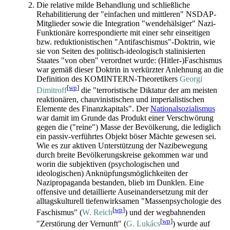
Die relative milde Behandlung und schließliche
Rehabilitierung der "einfachen und mittleren" NSDAP-
Mitglieder sowie die Integration "wendehälsiger" Nazi-
Funktionäre korrespondierte mit einer sehr einseitigen
bzw. reduktionistischen "Antifaschismus"-Doktrin, wie
sie von Seiten des politisch-ideologisch stalinisierten
Staates "von oben" verordnet wurde: (Hitler-)Faschismus
war gemäß dieser Doktrin in verkürzter Anlehnung an die
Definition des KOMINTERN-Theoretikers
Georgi
[
wp
]
Dimitroff
die "terroristische Diktatur der am meisten
reaktionären, chauvinistischen und imperialistischen
Elemente des Finanzkapitals". Der
Nationalsozialismus
war damit im Grunde das Produkt einer Verschwörung
gegen die ("reine") Masse der Bevölkerung, die lediglich
ein passiv-verführtes Objekt böser Mächte gewesen sei.
Wie es zur aktiven Unterstützung der Nazibewegung
durch breite Bevölkerungs­kreise gekommen war und
worin die subjektiven (psychologischen und
ideologischen) Anknüpfungs­möglichkeiten der
Nazipropaganda bestanden, blieb im Dunklen. Eine
offensive und detaillierte Auseinander­setzung mit der
alltags­kulturell tiefen­wirksamen "Massen­psychologie des
[
wp
]
Faschismus" (
W. Reich
) und der wegbahnenden
[
wp
]
"Zerstörung der Vernunft" (
G. Lukács
) wurde auf