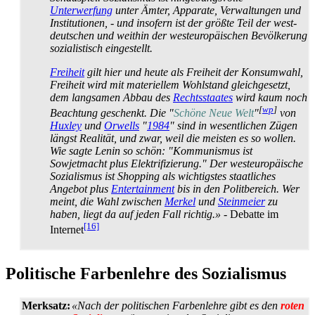
Unterwerfung
unter Ämter, Apparate, Verwaltungen und
Institutionen, - und insofern ist der größte Teil der west­
deutschen und weithin der west­europäischen Bevölkerung
sozialistisch eingestellt.
Freiheit
gilt hier und heute als Freiheit der Konsumwahl,
Freiheit wird mit materiellem Wohlstand gleichgesetzt,
dem langsamen Abbau des
Rechtsstaates
wird kaum noch
[
wp
]
Beachtung geschenkt. Die "
Schöne Neue Welt
"
von
Huxley
und
Orwells
"
1984
" sind in wesentlichen Zügen
längst Realität, und zwar, weil die meisten es so wollen.
Wie sagte Lenin so schön: "Kommunismus ist
Sowjetmacht plus Elektrifizierung." Der west­europäische
Sozialismus ist Shopping als wichtigstes staatliches
Angebot plus
Entertainment
bis in den Politbereich. Wer
meint, die Wahl zwischen
Merkel
und
Steinmeier
zu
haben, liegt da auf jeden Fall richtig.»
- Debatte im
[16]
Internet
Politische Farbenlehre des Sozialismus
Merksatz:
«Nach der politischen Farbenlehre gibt es den
roten