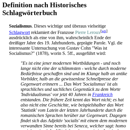
Definition nach Historisches
Schlagwörterbuch
Sozialismus
. Dieses wichtige und überaus vielseitige
[
wp
]
Schlagwort
reklamiert der Franzose
Pierre Leroux
ausdrücklich als eine von ihm, wahrscheinlich Ende der
dreißiger Jahre des 19. Jahrhunderts, geprägte Parole. Vgl. die
interessante Untersuchung von Gustav Cohn "Was ist
Socialismus?" (1878), worin S. 5ff., ausgeführt wird:
"Es ist eine jener modernen Wortbildungen - und noch
lange nicht eine der schlimmsten - welche durch moderne
Bedürfnisse geschaffen sind und im Klange halb an antike
Vorbilder, halb an die gewissenlose Schnellpresse der
Gegenwart erinnern ... Das Wort 'Socialismus' ist als
sprachliches und sachliches Gegenstück zu dem Worte
'Individualismus' vor jetzt 40 Jahren in
Frankreich
entstanden. Die frühere Zeit kennt das Wort nicht; es hat
also nicht eine Geschichte, wie beispielshalber das Wort
'Statistik' vom Latein der letzten Jahrhunderte durch die
romanischen Sprachen herüber zur Gegenwart. Dagegen
findet sich das Adjektiv 'socialis' mit einem dem modernen
verwandten Sinne bereits bei Seneca, welcher sagt: homo