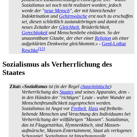
Sozialismus sei noch nicht realisiert worden; jedoch
werde der "
neue Mensch
", der mit hinreichender
Indoktrination und
Gehirnwäsche
erst noch zu erschaffen
sei, diesen schließlich zustande­bringen und damit ein
neues Zeitalter der
Gleichheit
, Brüderlichkeit,
Gerechtigkeit
und Menschenliebe einläuten. So der
unausrottbare Glaube, der eher einer
Religion
als einer
aufgeklärten Denkweise gleichkommt.»
-
Gerd-Lothar
[15]
Reschke
Sozialismus als Verherrlichung des
Staates
Zitat:
«
Sozialismus
ist (in der Regel
chauvinistische
)
Verherrlichung des
Staates
und seines Apparates, dem -
in den Händen der "richtigen" Leute - wahre Wunder an
Menschen­freundlichkeit zugesprochen werden.
Sozialismus ist Angst vor
Freiheit
,
Hass
auf freiheits­
liebende Menschen und Verachtung des Individuums bei
Verherrlichung der willfährigen "Massen". Sozialismus,
das ist Flaggenzirkus, Hymnenkitsch, sind Massen­
aufmärsche, Massen-Entertainment, Staat als verlogenes
Schauspiel. Sozialismus ist hingebungs­volle