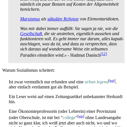
nämlich ein paar Bonzen auf Kosten der Allgemeinheit
bereichern.
Marxismus
als
säkuläre Religion
von Elementar­idioten.
Was mir dabei immer auffällt: Sie sagen ja nie, wie die
Gesellschaft
, die sie anstreben, eigentlich aussehen und
funktionieren soll. Es geht immer nur darum, alles kaputt­
zu­schlagen, was da ist, und dazu zu versprechen, dass
sich daraus auf wundersame Weise ein seltsames
[12]
Paradies einstellen wird.»
- Hadmut Danisch
Warum Sozialismus scheitert:
[
wp
]
Ist zwar vermutlich nur erfunden und eine
urban legend
,
aber einfach verdammt gut als Beispiel.
Ein Leser weist auf einen Zeitungsartikel unbekannter Herkunft
hin.
Eine Ökonomieprofessorin (oder Lehrerin) einer Provinzuni
[
wp
]
(oder Oberschule, ist mir bei "
college
"
ohne Landesangabe
nicht so ganz klar, ich weiß jetzt aber auch nicht, wo und wo