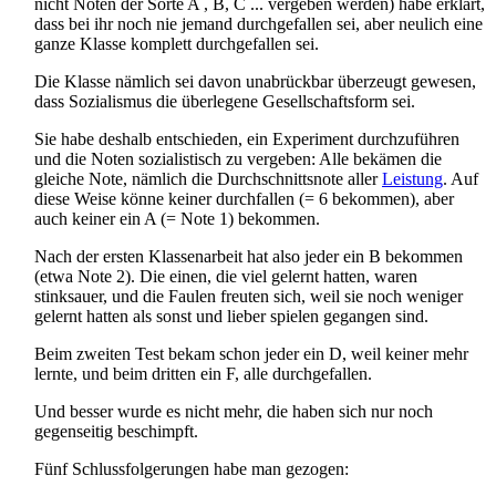
nicht Noten der Sorte A , B, C ... vergeben werden) habe erklärt,
dass bei ihr noch nie jemand durchgefallen sei, aber neulich eine
ganze Klasse komplett durchgefallen sei.
Die Klasse nämlich sei davon unabrückbar überzeugt gewesen,
dass Sozialismus die überlegene Gesellschaftsform sei.
Sie habe deshalb entschieden, ein Experiment durchzuführen
und die Noten sozialistisch zu vergeben: Alle bekämen die
gleiche Note, nämlich die Durch­schnittsnote aller
Leistung
. Auf
diese Weise könne keiner durchfallen (= 6 bekommen), aber
auch keiner ein A (= Note 1) bekommen.
Nach der ersten Klassenarbeit hat also jeder ein B bekommen
(etwa Note 2). Die einen, die viel gelernt hatten, waren
stinksauer, und die Faulen freuten sich, weil sie noch weniger
gelernt hatten als sonst und lieber spielen gegangen sind.
Beim zweiten Test bekam schon jeder ein D, weil keiner mehr
lernte, und beim dritten ein F, alle durchgefallen.
Und besser wurde es nicht mehr, die haben sich nur noch
gegenseitig beschimpft.
Fünf Schlussfolgerungen habe man gezogen: