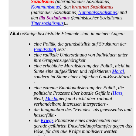
Sozialismus
(internationaler Sozialismus,
Kommunismus
), den
braunen Sozialismus
(nationaler Sozialismus,
Nationalsozialismus
) und
den
lila Sozialismus
(feministischer Sozialismus,
Tittensozialismus
).»
Zitat:
«Einige faschistoide Elemente sind, in meinen Augen:
eine Politik, die grundsätzlich auf Strukturen der
Feindschaft
setzt -
eine radikale Unterordnung von Individuen unter
ihre Gruppen­zugehörigkeit -
eine erhebliche Moralisierung der Politik, nicht im
Sinne eine aufgeklärten und reflektierten
Moral
,
sondern im Sinne einer einfachen Gut-Böse-Moral
-
eine extreme Emotionalisierung der Politik, die
politische Prozesse über basale Gefühle (
Hass
,
Neid,
Macht
­gier) und nicht über rational
verhandelbare Interessen interpretiert -
die Imagination des "Feindes" als gewissenlos und
hasserfüllt -
die
Kriegs
-Phantasie eines anstehenden oder
gerade geführten Entscheidungs­kampfes gegen das
Böse, für den alle Kräfte mobilisiert werden