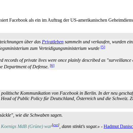
siert Facebook als ein im Auftrag der US-amerikanischen Geheimdienste
ufzeichnungen über das
Privatleben
sammeln und verkaufen, wurden einst
[5]
riegs­ministerium zum Verteidigungs­ministerium wurde
ed records of private lives were once plainly described as "surveillanc
[6]
the Department of Defense.
e politische Kommunikation von Facebook in Berlin. In der neu geschaf
 Head of Public Policy für Deutschland, Österreich und die Schweiz. Z
äckle", wie die Schwaben sagen.
[
ext
]
m Koenigs MdB (Grüne) war
, dann stinkt's sogar.»
-
Hadmut Danis