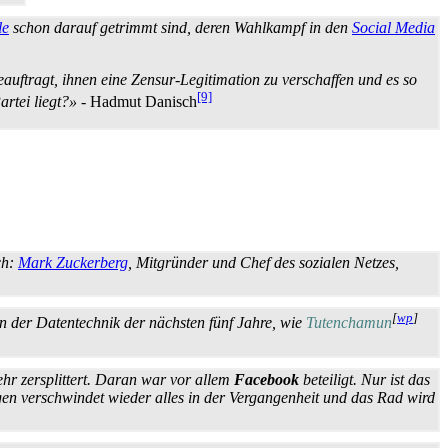
le
schon darauf getrimmt sind, deren Wahlkampf in den
Social Media
uftragt, ihnen eine Zensur-Legitimation zu verschaffen und es so
[9]
artei liegt?»
- Hadmut Danisch
ch:
Mark Zuckerberg
, Mitgründer und Chef des sozialen Netzes,
[
wp
]
on der Daten­technik der nächsten fünf Jahre, wie
Tutenchamun
sehr zersplittert. Daran war vor allem
Facebook
beteiligt. Nur ist das
en verschwindet wieder alles in der Vergangenheit und das Rad wird