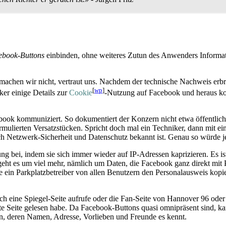
ebook-Buttons
einbinden, ohne weiteres Zutun des Anwenders Informat
s machen wir nicht, vertraut uns. Nachdem der technische Nachweis erb
[
wp
]
iker einige Details zur
Cookie
-Nutzung auf Facebook und heraus kom
book kommuniziert. So dokumentiert der Konzern nicht etwa öffentlich
ormulierten Versatz­stücken. Spricht doch mal ein Techniker, dann mit e
h Netzwerk-Sicherheit und Datenschutz bekannt ist. Genau so würde j
g bei, indem sie sich immer wieder auf IP-Adressen kaprizieren. Es ist
r geht es um viel mehr, nämlich um Daten, die Facebook ganz direkt mit
e ein Parkplatz­betreiber von allen Benutzern den Personalausweis kop
 eine Spiegel-Seite aufrufe oder die Fan-Seite von Hannover 96 ode
e Seite gelesen habe. Da Facebook-Buttons quasi omnipräsent sind, kan
on, deren Namen, Adresse, Vorlieben und Freunde es kennt.