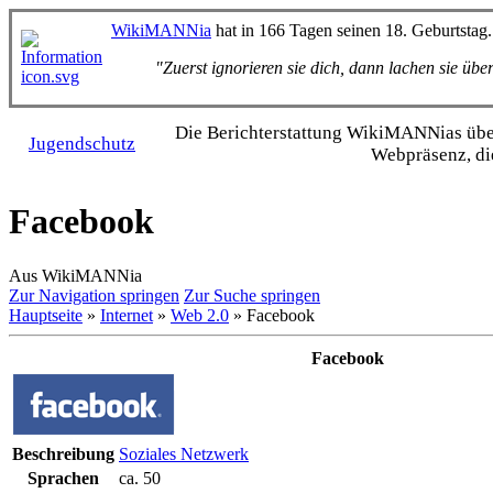
WikiMANNia
hat in 166 Tagen seinen 18. Geburtstag.
"Zuerst ignorieren sie dich, dann lachen sie üb
Die Bericht­erstattung WikiMANNias über 
Jugendschutz
Webpräsenz, di
Facebook
Aus WikiMANNia
Zur Navigation springen
Zur Suche springen
Hauptseite
»
Internet
»
Web 2.0
» Facebook
Facebook
Beschreibung
Soziales Netzwerk
Sprachen
ca. 50