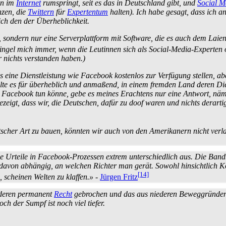
on im
Internet
rumspringt, seit es das in Deutschland gibt, und
Social M
nzen, die
Twittern
für
Expertentum
halten). Ich habe gesagt, dass ich a
ich den der Überheblichkeit.
, sondern nur eine Server­plattform mit Software, die es auch dem Laie
kringel mich immer, wenn die Leutinnen sich als Social-Media-Experten
ar nichts verstanden haben.)
eine Dienstleistung wie Facebook kostenlos zur Verfügung stellen, ab
 hielte es für überheblich und anmaßend, in einem fremden Land deren D
Facebook tun könne, gebe es meines Erachtens nur eine Antwort, nämli
zeigt, dass wir, die Deutschen, dafür zu doof waren und nichts dera
tscher Art zu bauen, könnten wir auch von den Amerikanern nicht verl
 die Urteile in Facebook-Prozessen extrem unterschiedlich aus. Die Bandb
ehr davon abhängig, an welchen Richter man gerät. Sowohl hinsichtlich 
[14]
, scheinen Welten zu klaffen.»
-
Jürgen Fritz
nderen permanent
Recht
gebrochen und das aus niederen Beweg­gründen.
h der Sumpf ist noch viel tiefer.