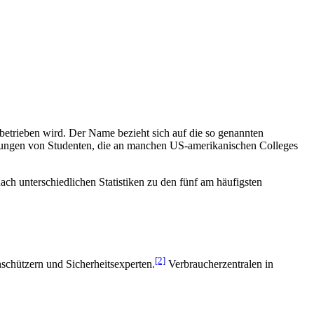
betrieben wird. Der Name bezieht sich auf die so genannten
ungen von Studenten, die an manchen US-amerika­nischen Colleges
ch unter­schiedlichen Statistiken zu den fünf am häufigsten
[2]
schützern und Sicher­heits­experten.
Verbraucher­zentralen in