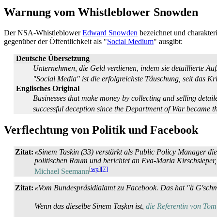
Warnung vom Whistleblower Snowden
Der NSA-Whistleblower
Edward Snowden
bezeichnet und charakteri
gegenüber der Öffentlichkeit als "
Social Medium
" ausgibt:
Deutsche Übersetzung
Unternehmen, die Geld verdienen, indem sie detaillierte A
"Social Media" ist die erfolgreichste Täuschung, seit das K
Englisches Original
Businesses that make money by collecting and selling detail
successful deception since the Department of War became 
Verflechtung von Politik und Facebook
Zitat:
«Sinem Taskin (33) verstärkt als Public Policy Manager di
politischen Raum und berichtet an Eva-Maria Kirschsieper,
[
wp
]
[7]
Michael Seemann
Zitat:
«Vom Bundespräsidialamt zu Facebook. Das hat "ä G'schm
Wenn das dieselbe Sinem Taşkın ist,
die Referentin von To