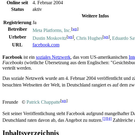
Online seit
4. Februar 2004
Status
aktiv
Weitere Infos
Registrierung
Ja
Betreiber
[
wp
]
Meta Platforms, Inc.
Urheber
[
wp
]
[
wp
]
Dustin Moskovitz
,
Chris Hughes
,
Eduardo Sa
URL
facebook.com
Facebook
ist ein
soziales Netzwerk
, das vom US-amerikanischen
Int
Facebooks
(wörtliche Übersetzung aus dem Englischen: "Gesichtsbu
verteilt werden.
Das soziale Netzwerk wurde am 4. Februar 2004 veröffentlicht und zäh
besuchten Webseiten der Welt, in Deutschland rangiert es auf dem zw
[
wp
]
Freunde ©
Patrick Chappatte
Seit seiner Veröffentlichung steht Facebook aufgrund mangelhafter Da
[3]
[4]
Deutschland raten davon ab, das Angebot zu nutzen.
Zahlreiche 
Inhaltsverzeichnis