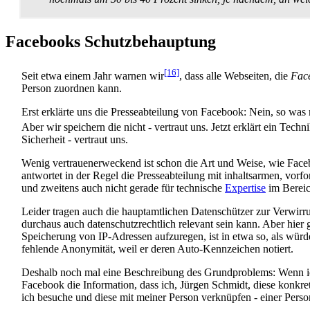
Facebooks Schutzbehauptung
[16]
Seit etwa einem Jahr warnen wir
, dass alle Webseiten, die
Fac
Person zuordnen kann.
Erst erklärte uns die Presse­abteilung von Facebook: Nein, so wa
Aber wir speichern die nicht - vertraut uns. Jetzt erklärt ein Techn
Sicherheit - vertraut uns.
Wenig vertrauenerweckend ist schon die Art und Weise, wie Face
antwortet in der Regel die Presseabteilung mit inhaltsarmen, vor­f
und zweitens auch nicht gerade für technische
Expertise
im Bereic
Leider tragen auch die hauptamtlichen Datenschützer zur Verwirrun
durchaus auch daten­schutz­rechtlich relevant sein kann. Aber hie
Speicherung von IP-Adressen aufzuregen, ist in etwa so, als würd
fehlende Anonymität, weil er deren Auto-Kennzeichen notiert.
Deshalb noch mal eine Beschreibung des Grundproblems: Wenn ich
Facebook die Information, dass ich, Jürgen Schmidt, diese konkret
ich besuche und diese mit meiner Person verknüpfen - einer Pers