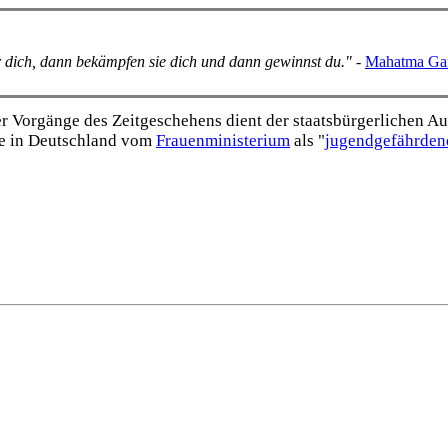
er dich, dann bekämpfen sie dich und dann gewinnst du."
-
Mahatma Ga
Vorgänge des Zeitgeschehens dient der staats­bürgerlichen Aufk
e in Deutschland vom
Frauen­ministerium
als "
jugend­gefährden