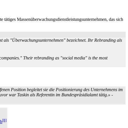
 tätiges Massen­überwachungs­dienst­leistungs­unternehmen, das sich
 als "Über­wachungs­unter­nehmen" bezeichnet. Ihr Rebranding als
e companies." Their rebranding as "social media" is the most
fenen Position begleitet sie die Positionierung des Unternehmens im
uvor war Taskin als Referentin im Bundespräsidialamt tätig.»
-
[8]
ch