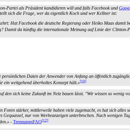
ton-Partei als Präsident kandidieren will und falls Facebook und
Goog
ellt sich die Frage, wer da eigentlich Koch und wer Kellner ist:
kehrt: Hat Facebook die deutsche Regierung oder Heiko Maas damit bea
g? Damit da künftig die internationale Meinung auf Linie der Clinton-P
 persönlichen Daten der Anwender von Anfang an öffentlich zugängli
[10]
ür ein weitgehend überholtes Konzept hält.»
 auf den sich keine Zukunft im Netz bauen lässt. "Wir wissen so wenig v
 Foren stärker, mittlerweile haben viele zugemacht, es hat sich alles 
des Gequassel, nur von Werbe­anzeigen unterbrochen. Nach wenigen Tag
[12]
den.»
-
TrennungsFAQ