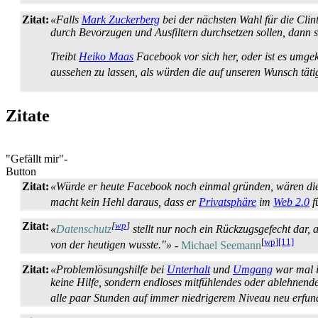
Zitat:
«Falls
Mark Zuckerberg
bei der nächsten Wahl für die Clin
durch Bevorzugen und Ausfiltern durchsetzen sollen, dann st
Treibt
Heiko Maas
Facebook vor sich her, oder ist es umge
aussehen zu lassen, als würden die auf unseren Wunsch täti
Zitate
"Gefällt mir"-
Button
Zitat:
«Würde er heute Facebook noch einmal gründen, wären die
macht kein Hehl daraus, dass er
Privatsphäre
im
Web 2.0
f
Zitat:
[
wp
]
«
Datenschutz
stellt nur noch ein Rückzugs­gefecht dar,
[
wp
]
[11]
von der heutigen wusste."»
-
Michael Seemann
Zitat:
«Problemlösungshilfe bei
Unterhalt
und
Umgang
war mal in
keine Hilfe, sondern endloses mitfühlendes oder ablehnen
alle paar Stunden auf immer niedrigerem Niveau neu erfun