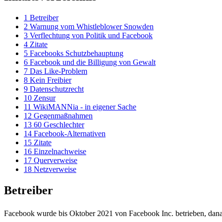
1
Betreiber
2
Warnung vom Whistleblower Snowden
3
Verflechtung von Politik und Facebook
4
Zitate
5
Facebooks Schutzbehauptung
6
Facebook und die Billigung von Gewalt
7
Das Like-Problem
8
Kein Freibier
9
Datenschutzrecht
10
Zensur
11
WikiMANNia - in eigener Sache
12
Gegenmaßnahmen
13
60 Geschlechter
14
Facebook-Alternativen
15
Zitate
16
Einzelnachweise
17
Querverweise
18
Netzverweise
Betreiber
Facebook wurde bis Oktober 2021 von Facebook Inc. betrieben, da