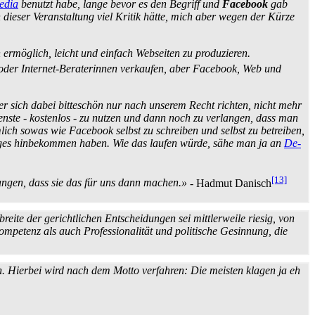
edia
benutzt habe, lange bevor es den Begriff und
Facebook
gab
n dieser Veranstaltung viel Kritik hätte, mich aber wegen der Kürze
n ermöglich, leicht und einfach Webseiten zu produzieren.
 oder Internet-Beraterinnen verkaufen, aber Facebook, Web und
er sich dabei bitteschön nur nach unserem Recht richten, nicht mehr
ienste - kostenlos - zu nutzen und dann noch zu verlangen, dass man
ch sowas wie Facebook selbst zu schreiben und selbst zu betreiben,
rtiges hinbekommen haben. Wie das laufen würde, sähe man ja an
De-
[13]
angen, dass sie das für uns dann machen.»
- Hadmut Danisch
reite der gerichtlichen Entscheidungen sei mittlerweile riesig, von
Kompetenz als auch Professionalität und politische Gesinnung, die
 Hierbei wird nach dem Motto verfahren: Die meisten klagen ja eh