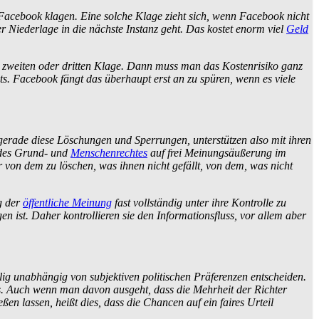
 Facebook klagen. Eine solche Klage zieht sich, wenn Facebook nicht
ner Niederlage in die nächste Instanz geht. Das kostet enorm viel
Geld
r zweiten oder dritten Klage. Dann muss man das Kosten­risiko ganz
ts. Facebook fängt das überhaupt erst an zu spüren, wenn es viele
gerade diese Löschungen und Sperrungen, unterstützen also mit ihren
z des Grund- und
Menschenrechtes
auf frei Meinungs­äußerung im
 von dem zu löschen, was ihnen nicht gefällt, von dem, was nicht
g der
öffentliche Meinung
fast vollständig unter ihre Kontrolle zu
ist. Daher kontrollieren sie den Informations­fluss, vor allem aber
llig unabhängig von subjektiven politischen Präferenzen entscheiden.
. Auch wenn man davon ausgeht, dass die Mehrheit der Richter
en lassen, heißt dies, dass die Chancen auf ein faires Urteil