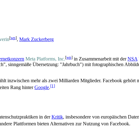
[
wp
]
verin
,
Mark Zuckerberg
[
wp
]
ernetkonzern
Meta Platforms, Inc.
in Zusammen­arbeit mit der
NSA
ch", sinngemäße Übersetzung: "Jahrbuch") mit fotographischen Abbild
lt inzwischen mehr als zwei Milliarden Mitglieder. Facebook gehört na
[1]
eiten Rang hinter
Google
.
ten­schutz­praktiken in der
Kritik
, insbesondere von europäischen Daten­
andere Plattformen bieten Alternativen zur Nutzung von Facebook.