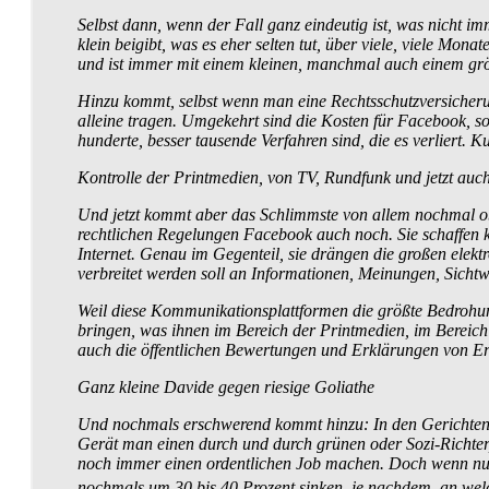
Selbst dann, wenn der Fall ganz eindeutig ist, was nicht i
klein beigibt, was es eher selten tut, über viele, viele Mon
und ist immer mit einem kleinen, manchmal auch einem gr
Hinzu kommt, selbst wenn man eine Rechts­schutz­versicheru
alleine tragen. Umgekehrt sind die Kosten für Facebook, so
hunderte, besser tausende Verfahren sind, die es verliert. 
Kontrolle der Printmedien, von TV, Rundfunk und jetzt au
Und jetzt kommt aber das Schlimmste von allem nochmal 
rechtlichen Regelungen Facebook auch noch. Sie schaffen k
Internet. Genau im Gegenteil, sie drängen die großen elek
verbreitet werden soll an Informationen, Meinungen, Sich
Weil diese Kommunikationsplattformen die größte Bedrohung 
bringen, was ihnen im Bereich der Printmedien, im Bereich
auch die öffentlichen Bewertungen und Erklärungen von Er
Ganz kleine Davide gegen riesige Goliathe
Und nochmals erschwerend kommt hinzu: In den Gerichten s
Gerät man einen durch und durch grünen oder Sozi-Richte
noch immer einen ordentlichen Job machen. Doch wenn nur 30 
nochmals um 30 bis 40 Prozent sinken, je nachdem, an welc