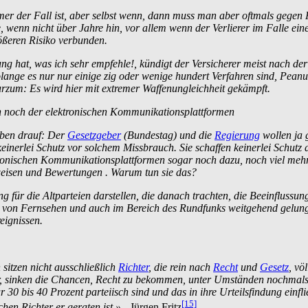
mmer der Fall ist, aber selbst wenn, dann muss man aber oftmals gegen
ate, wenn nicht über Jahre hin, vor allem wenn der Verlierer im Falle ei
ößeren Risiko verbunden.
ng hat, was ich sehr empfehle!, kündigt der Versicherer meist nach de
lange es nur nur einige zig oder wenige hundert Verfahren sind, Peanu
Kurzum: Es wird hier mit extremer Waffen­ungleichheit gekämpft.
ch noch der elektronischen Kommunikationsplattformen
oben drauf: Der
Gesetzgeber
(Bundestag) und die
Regierung
wollen ja 
einerlei Schutz vor solchem Missbrauch. Sie schaffen keinerlei Schut
tronischen Kommunikations­plattformen sogar noch dazu, noch viel mehr
tweisen und Bewertungen . Warum tun sie das?
für die Altparteien darstellen, die danach trachten, die Beeinflussun
 von Fernsehen und auch im Bereich des Rundfunks weitgehend gelungen 
eignissen.
itzen nicht ausschließlich
Richter
, die rein nach
Recht
und
Gesetz
, vö
r, sinken die Chancen, Recht zu bekommen, unter Umständen nochmals
bis 40 Prozent parteiisch sind und das in ihre Urteils­findung einfließ
[15]
hen Richter er geraten ist.»
- Jürgen Fritz