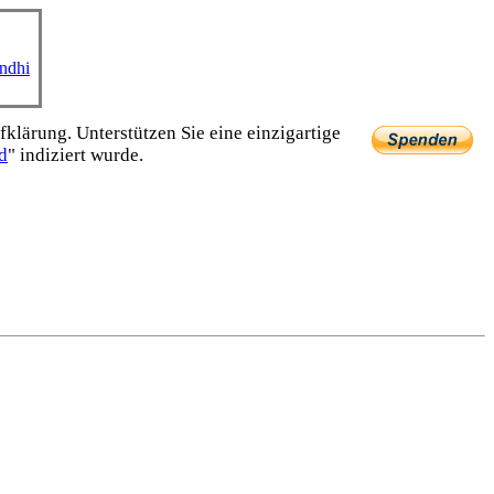
ndhi
lärung. Unterstützen Sie eine einzig­artige
d
" indiziert wurde.