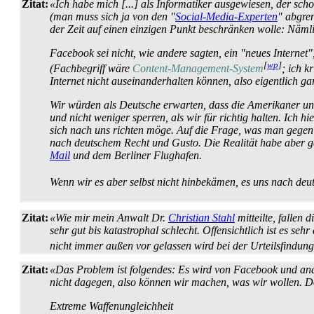
Zitat:
«Ich habe mich [...] als Informatiker ausgewiesen, der sch
(man muss sich ja von den "
Social-Media-Experten
" abgre
der Zeit auf einen einzigen Punkt beschränken wolle: Näml
Facebook sei nicht, wie andere sagten, ein "neues Internet"
[
wp
]
(Fachbegriff wäre
Content-Management-System
; ich 
Internet nicht aus­ein­ander­halten können, also eigentlich g
Wir würden als Deutsche erwarten, dass die Amerikaner uns 
und nicht weniger sperren, als wir für richtig halten. Ich
sich nach uns richten möge. Auf die Frage, was man gegen 
nach deutschem Recht und Gusto. Die Realität habe aber ge
Mail
und dem Berliner Flughafen.
Wenn wir es aber selbst nicht hinbekämen, es uns nach deu
Zitat:
«Wie mir mein Anwalt Dr.
Christian Stahl
mitteilte, fallen
sehr gut bis katastrophal schlecht. Offensichtlich ist es s
nicht immer außen vor gelassen wird bei der Urteils­findung
Zitat:
«Das Problem ist folgendes: Es wird von Facebook und a
nicht dagegen, also können wir machen, was wir wollen. Doc
Extreme Waffenungleichheit