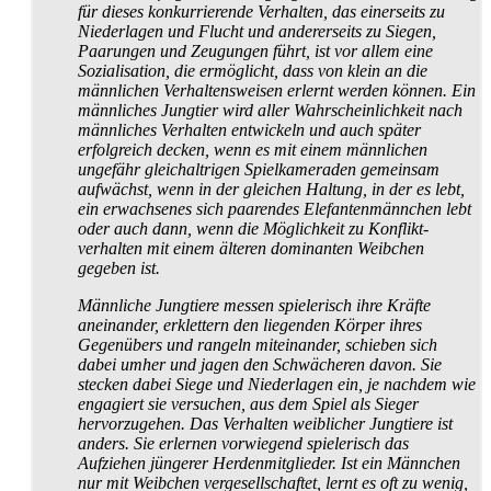
für dieses konkurrierende Verhalten, das einerseits zu
Niederlagen und Flucht und andererseits zu Siegen,
Paarungen und Zeugungen führt, ist vor allem eine
Sozialisation, die ermöglicht, dass von klein an die
männlichen Verhaltensweisen erlernt werden können. Ein
männliches Jungtier wird aller Wahrscheinlichkeit nach
männliches Verhalten entwickeln und auch später
erfolgreich decken, wenn es mit einem männlichen
ungefähr gleichaltrigen Spielkameraden gemeinsam
aufwächst, wenn in der gleichen Haltung, in der es lebt,
ein erwachsenes sich paarendes Elefanten­männchen lebt
oder auch dann, wenn die Möglichkeit zu Konflikt­
verhalten mit einem älteren dominanten Weibchen
gegeben ist.
Männliche Jungtiere messen spielerisch ihre Kräfte
aneinander, erklettern den liegenden Körper ihres
Gegenübers und rangeln miteinander, schieben sich
dabei umher und jagen den Schwächeren davon. Sie
stecken dabei Siege und Niederlagen ein, je nachdem wie
engagiert sie versuchen, aus dem Spiel als Sieger
hervorzugehen. Das Verhalten weiblicher Jungtiere ist
anders. Sie erlernen vorwiegend spielerisch das
Aufziehen jüngerer Herdenmitglieder. Ist ein Männchen
nur mit Weibchen vergesellschaftet, lernt es oft zu wenig,