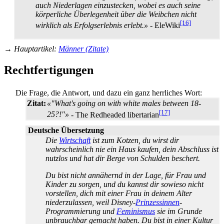
auch Niederlagen einzustecken, wobei es auch seine
körperliche Überlegenheit über die Weibchen nicht
[16]
wirklich als Erfolgserlebnis erlebt.»
- EleWiki
→
Hauptartikel
:
Männer (Zitate)
Rechtfertigungen
Die Frage, die Antwort, und dazu ein ganz herrliches Wort:
Zitat:
«"What's going on with white males between 18-
[17]
25?!"»
- The Redheaded libertarian
Deutsche Übersetzung
Die
Wirtschaft
ist zum Kotzen, du wirst dir
wahrscheinlich nie ein Haus kaufen, dein Abschluss ist
nutzlos und hat dir Berge von Schulden beschert.
Du bist nicht annähernd in der Lage, für Frau und
Kinder zu sorgen, und du kannst dir sowieso nicht
vorstellen, dich mit einer Frau in deinem Alter
niederzulassen, weil Disney-
Prinzessinnen
-
Programmierung und
Feminismus
sie im Grunde
unbrauchbar gemacht haben. Du bist in einer Kultur