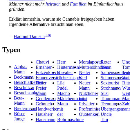
Männer nicht mehr
heiraten
und
Familien
im Einfamilienhaus
gründen.
Erklärt immerhin, warum sie Cannabis freigegeben haben.
Irgendeine Alternative braucht man eben.
[18]
–
Hadmut Danisch
Typen
Chauvi
Herr
Moralapostel
Roter
Unc
Alpha-
Ernährer
Hintermann
Muttersöhnchen
Mann
To
Mann
Fotzenknecht
Kavalier
Netter
Samenspender
Unte
Beckmann
Frauenversteher
Liebeskasper
Kerl
Schmerzensma
Wei
Beischlafbettler
Freier
Lila
Neuer
Sextourist
Ritt
Beschützer
Freier
Pudel
Mann
Strohmann
Wüt
Besuchsonkel
Mann
Macho
Nützlicher
Susi
wei
Beta-
Gentleman
Mädchenmann
Idiot
Traummann
Ma
Mann
Grünuch
Mann
Privatier
Trennungsvater
Zahl
Biedermann
Handwerker
mit
Profeminist
Übergangsman
Böser
Hausherr
der
Quotenkerl
Uncle
Junge
Hausmann
Bohrmaschine
Tim