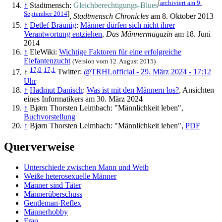
[
archiviert am 9.
↑
Stadtmensch:
Gleichberechtigungs-Blues
September 2014
]
,
Stadtmensch Chronicles
am 8. Oktober 2013
↑
Detlef Bräunig
:
Männer dürfen sich nicht ihrer
Verantwortung entziehen
,
Das Männermagazin
am 18. Juni
2014
↑
EleWiki:
Wichtige Faktoren für eine erfolgreiche
Elefantenzucht
(Version vom 12. August 2015)
17,0
17,1
↑
Twitter:
@TRHLofficial - 29. März 2024 - 17:12
Uhr
↑
Hadmut Danisch
:
Was ist mit den Männern los?
, Ansichten
eines Informatikers am 30. März 2024
↑
Bjørn Thorsten Leimbach: "Männlichkeit leben",
Buchvorstellung
↑
Bjørn Thorsten Leimbach: "Männlichkeit leben",
PDF
Querverweise
Unterschiede zwischen Mann und Weib
Weiße heterosexuelle Männer
Männer sind Täter
Männerüberschuss
Gentleman-Reflex
Männerhobby
Frau