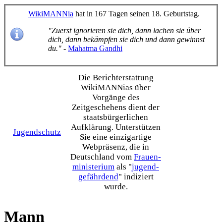
WikiMANNia
hat in 167 Tagen seinen 18. Geburtstag.
"Zuerst ignorieren sie dich, dann lachen sie über
dich, dann bekämpfen sie dich und dann gewinnst
du."
-
Mahatma Gandhi
Die Bericht­erstattung
WikiMANNias über
Vorgänge des
Zeitgeschehens dient der
staats­bürgerlichen
Aufklärung. Unterstützen
Jugendschutz
Sie eine einzig­artige
Webpräsenz, die in
Deutschland vom
Frauen­
ministerium
als "
jugend­
gefährdend
" indiziert
wurde.
Mann