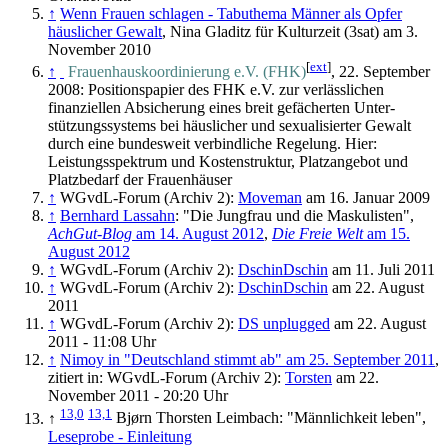
↑
Wenn Frauen schlagen - Tabuthema Männer als Opfer
häuslicher Gewalt
, Nina Gladitz für Kulturzeit (3sat) am 3.
November 2010
[
ext
]
↑
Frauenhauskoordinierung e.V. (FHK)
, 22. September
2008: Positionspapier des FHK e.V. zur verlässlichen
finanziellen Absicherung eines breit gefächerten Unter­
stützungs­systems bei häuslicher und sexualisierter Gewalt
durch eine bundesweit verbindliche Regelung. Hier:
Leistungs­spektrum und Kosten­struktur, Platzangebot und
Platzbedarf der Frauenhäuser
↑
WGvdL-Forum (Archiv 2):
Moveman
am 16. Januar 2009
↑
Bernhard Lassahn
: "Die Jungfrau und die Maskulisten",
AchGut-Blog
am 14. August 2012
,
Die Freie Welt
am 15.
August 2012
↑
WGvdL-Forum (Archiv 2):
DschinDschin
am 11. Juli 2011
↑
WGvdL-Forum (Archiv 2):
DschinDschin
am 22. August
2011
↑
WGvdL-Forum (Archiv 2):
DS unplugged
am 22. August
2011 - 11:08 Uhr
↑
Nimoy in "Deutschland stimmt ab" am 25. September 2011
,
zitiert in: WGvdL-Forum (Archiv 2):
Torsten
am 22.
November 2011 - 20:20 Uhr
13,0
13,1
↑
Bjørn Thorsten Leimbach: "Männlichkeit leben",
Leseprobe - Einleitung