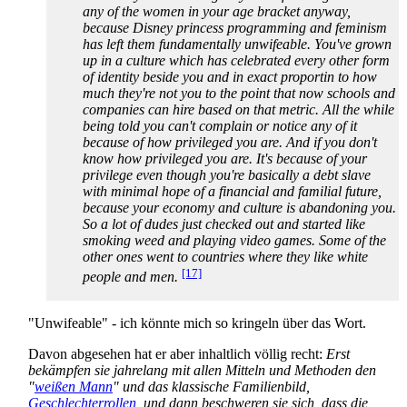
any of the women in your age bracket anyway,
because Disney princess programming and feminism
has left them fundamentally unwifeable. You've grown
up in a culture which has celebrated every other form
of identity beside you and in exact proportin to how
much they're not you to the point that now schools and
companies can hire based on that metric. All the while
being told you can't complain or notice any of it
because of how privileged you are. And if you don't
know how privileged you are. It's because of your
privilege even though you're basically a debt slave
with minimal hope of a financial and familial future,
because your economy and culture is abandoning you.
So a lot of dudes just checked out and started like
smoking weed and playing video games. Some of the
other ones went to countries where they like white
[17]
people and men.
"Unwifeable" - ich könnte mich so kringeln über das Wort.
Davon abgesehen hat er aber inhaltlich völlig recht:
Erst
bekämpfen sie jahrelang mit allen Mitteln und Methoden den
"
weißen Mann
" und das klassische Familienbild,
Geschlechterrollen
, und dann beschweren sie sich, dass die