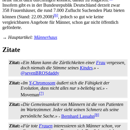
Insofern gibt es in der Bundesrepublik Deutschland derzeit zwar
358 Frauenhäuser, die rund 7.000 Zuflucht Suchenden Platz bieten
[6]
können (Stand: 22.09.2008)
, jedoch so gut wie keine
vergleichbaren Angebote für Männer, schon gar nicht öffentlich
geförderte.
→
Hauptartikel
:
Männerhaus
Zitate
Zitat:
«Ein Mann kann die Zärtlichkeiten einer
Frau
vergessen,
doch niemals die Stimme seines
Kindes
.»
-
@sevenBROSdaddy
Zitat:
«Im
Y-Chromosom
äußert sich die Fähigkeit der
Evolution, dass nicht alles nur x-beliebig sei.»
-
[7]
Moveman
Zitat:
«Die Gemeinsamkeit von Männern ist die von Patienten
im Wartezimmer. Jeder sieht seinen Schmerz als seine
[8]
persönliche Sache.»
-
Bernhard Lassahn
Zitat:
«Für tote
Frauen
interessieren sich Männer schon, vor