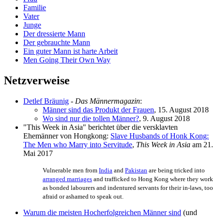
Familie
Vater
Junge
Der dressierte Mann
Der gebrauchte Mann
Ein guter Mann ist harte Arbeit
Men Going Their Own Way
Netzverweise
Detlef Bräunig
-
Das Männermagazin
:
Männer sind das Produkt der Frauen
, 15. August 2018
Wo sind nur die tollen Männer?
, 9. August 2018
"This Week in Asia" berichtet über die versklavten
Ehemänner von Hongkong:
Slave Husbands of Honk Kong:
The Men who Marry into Servitude
,
This Week in Asia
am 21.
Mai 2017
Vulnerable men from
India
and
Pakistan
are being tricked into
arranged marriages
and trafficked to Hong Kong where they work
as bonded labourers and indentured servants for their in-laws, too
afraid or ashamed to speak out.
Warum die meisten Hocherfolgreichen Männer sind
(und