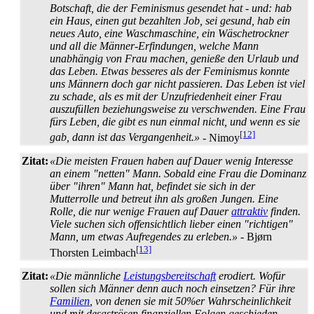
Botschaft, die der Feminismus gesendet hat - und: hab
ein Haus, einen gut bezahlten Job, sei gesund, hab ein
neues Auto, eine Waschmaschine, ein Wäschetrockner
und all die Männer-Erfindungen, welche Mann
unabhängig von Frau machen, genieße den Urlaub und
das Leben. Etwas besseres als der Feminismus konnte
uns Männern doch gar nicht passieren. Das Leben ist viel
zu schade, als es mit der Unzufriedenheit einer Frau
auszufüllen beziehungsweise zu verschwenden. Eine Frau
fürs Leben, die gibt es nun einmal nicht, und wenn es sie
[12]
gab, dann ist das Vergangenheit.»
- Nimoy
Zitat:
«Die meisten Frauen haben auf Dauer wenig Interesse
an einem "netten" Mann. Sobald eine Frau die Dominanz
über "ihren" Mann hat, befindet sie sich in der
Mutterrolle und betreut ihn als großen Jungen. Eine
Rolle, die nur wenige Frauen auf Dauer
attraktiv
finden.
Viele suchen sich offensichtlich lieber einen "richtigen"
Mann, um etwas Aufregendes zu erleben.»
- Bjørn
[13]
Thorsten Leimbach
Zitat:
«Die männliche
Leistungsbereitschaft
erodiert. Wofür
sollen sich Männer denn auch noch einsetzen? Für ihre
Familien
, von denen sie mit 50%er Wahrscheinlichkeit
und mit desaströsen finanziellen Folgen geschieden