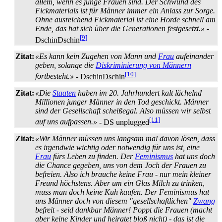
allem, wenn es junge Frauen sind. Der Schwund des
Fickmaterials ist für Männer immer ein Anlass zur Sorge.
Ohne ausreichend Fickmaterial ist eine Horde schnell am
Ende, das hat sich über die Generationen festgesetzt.»
-
[9]
DschinDschin
Zitat:
«Es kann kein Zugehen von Mann und
Frau
aufeinander
geben, solange die
Diskriminierung von Männern
[10]
fortbesteht.»
- DschinDschin
Zitat:
«Die
Staaten
haben im 20. Jahrhundert kalt lächelnd
Millionen junger Männer in den Tod geschickt. Männer
sind der Gesellschaft scheißegal. Also müssen wir selbst
[11]
auf uns aufpassen.»
- DS unplugged
Zitat:
«Wir Männer müssen uns langsam mal davon lösen, dass
es irgendwie wichtig oder notwendig für uns ist, eine
Frau
fürs Leben zu finden. Der
Feminismus
hat uns doch
die Chance gegeben, uns von dem Joch der Frauen zu
befreien. Also ich brauche keine Frau - nur mein kleiner
Freund höchstens. Aber um ein Glas Milch zu trinken,
muss man doch keine Kuh kaufen. Der Feminismus hat
uns Männer doch von diesem "gesellschaftlichen"
Zwang
befreit - seid dankbar Männer! Poppt die Frauen (macht
aber keine Kinder und heiratet bloß nicht) - das ist die