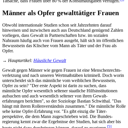
Tatsache, dass Frauen über 80 % der Konsum­ausgaben verfügen.
Männer als Opfer gewalttätiger Frauen
Obwohl internationale Studien schon seit Jahrzehnten darauf
hinweisen und inzwischen auch aus Deutschland genügend Zahlen
vorliegen, dass Gewalt in Partner­schaften bzw. im sozialen
Nahraum häufig auch von Frauen ausgeht, hält sich im öffentlichen
Bewusstsein das Klischee vom Mann als Täter und der Frau als
Opfer.
→
Hauptartikel
:
Häusliche Gewalt
Gewalt gegen Männer wie gegen Frauen ist eine Menschen­rechts­
verletzung und nach unseren Wertmaß­stäben kriminell. Doch worin
unterscheidet sich das männliche vom weiblichen Bewusstsein,
Opfer zu sein? "Der erste Aspekt ist darin zu suchen, dass
männliche Opfer wesentlich seltener staatliche Hilfs­institutionen
aufsuchen und auch wesentlich seltener von ihren Gewalt­
erfahrungen berichten", so der Soziologe Bastian Schwithal. "Das
hängt mit ihrem Rollen­verständnis zusammen." Die männliche Rolle
sehe keine Opfer-Erfahrung vor. "Es gibt einzig die Täter­
perspektive, die dem Mann zugeschrieben wird. Die Bundes­
regierung kennt zwar die Ergebnisse der Studien, hat sich aber bis
[5]
heute nicht dazu durchringen können, darauf zu reagieren.