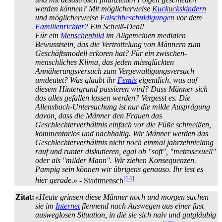
werden können? Mit möglicherweise
Kuckuckskindern
und möglicherweise
Falschbeschuldigungen
vor dem
Familienrichter
? Ein Scheiß-Deal!
Für ein
Menschenbild
im Allgemeinen medialen
Bewusstsein, das die Vertrottelung von Männern zum
Geschäftsmodell erkoren hat? Für ein zwischen­
menschliches Klima, das jeden missglückten
Annäherungs­versuch zum Vergewaltigungs­versuch
umdeutet? Was glaubt ihr
Femis
eigentlich, was auf
diesem Hintergrund passieren wird? Dass Männer sich
das alles gefallen lassen werden? Vergesst es. Die
Allensbach-Untersuchung ist nur die milde Ausprägung
davon, dass die Männer den Frauen das
Geschlechterverhältnis einfach vor die Füße schmeißen,
kommentarlos und nachhaltig. Wir Männer werden das
Geschlechter­verhältnis nicht noch einmal jahrzehntelang
rauf und runter diskutieren, egal ob "soft", "metrosexuell"
oder als "milder Mann". Wir ziehen Konsequenzen.
Pampig sein können wir übrigens genauso. Ihr lest es
[14]
hier gerade.»
- Stadtmensch
Zitat:
«Heute grinsen diese Männer noch und morgen suchen
sie im
Internet
flennend nach Auswegen aus einer fast
ausweglosen Situation, in die sie sich naiv und gutgläubig