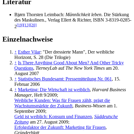
Literatur
Bjørn Thorsten Leimbach:
Männlichkeit leben
. Die Stärkung
des Maskulinen., Verlag Ellert & Richter, ISBN 3-8319-0285-
[19]
[13]
[20]
2
Einzelnachweise
↑
Esther Vilar
: "Der dressierte Mann", Der weibliche
Horizont, S. 28 (Die Trilogie)
↑
Is There Anything Good About Men? And Other Tricky
Questions
,
TierneyLab
auf
The New York Times
am 20.
August 2007
↑
Statistisches Bundesamt: Pressemitteilung Nr. 061
, 15.
Februar 2006
↑
Marketing: Die Wirtschaft ist weiblich
,
Harvard Business
Manager
, Heft 9/2009;
Weibliche Kunden: Was für Frauen zählt, prägt die
Wachstumsmärkte der Zukunft
,
Business-Wissen
am 1.
September 2009;
Geld ist weiblich: Konsum und Finanzen
,
Süddeutsche
Zeitung
am 27. August 2009;
Erfolgsfaktor der Zukunft: Marketing für Frauen
,
Gründerblatt