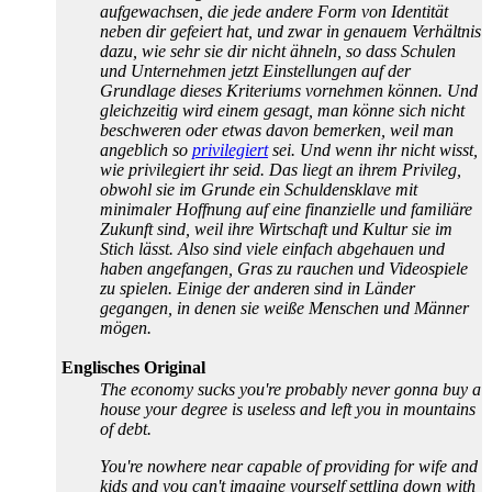
aufgewachsen, die jede andere Form von Identität
neben dir gefeiert hat, und zwar in genauem Verhältnis
dazu, wie sehr sie dir nicht ähneln, so dass Schulen
und Unternehmen jetzt Einstellungen auf der
Grundlage dieses Kriteriums vornehmen können. Und
gleichzeitig wird einem gesagt, man könne sich nicht
beschweren oder etwas davon bemerken, weil man
angeblich so
privilegiert
sei. Und wenn ihr nicht wisst,
wie privilegiert ihr seid. Das liegt an ihrem Privileg,
obwohl sie im Grunde ein Schuldensklave mit
minimaler Hoffnung auf eine finanzielle und familiäre
Zukunft sind, weil ihre Wirtschaft und Kultur sie im
Stich lässt. Also sind viele einfach abgehauen und
haben angefangen, Gras zu rauchen und Videospiele
zu spielen. Einige der anderen sind in Länder
gegangen, in denen sie weiße Menschen und Männer
mögen.
Englisches Original
The economy sucks you're probably never gonna buy a
house your degree is useless and left you in mountains
of debt.
You're nowhere near capable of providing for wife and
kids and you can't imagine yourself settling down with