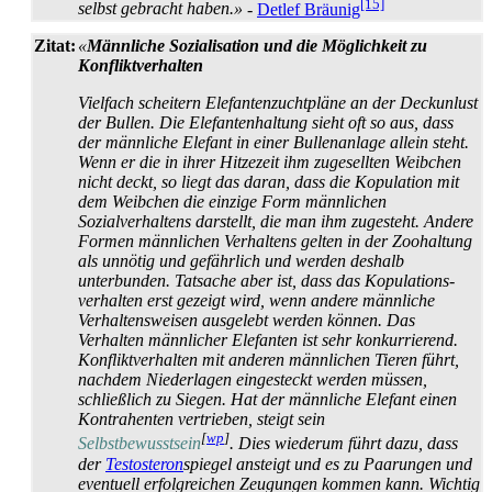
[15]
selbst gebracht haben.»
-
Detlef Bräunig
Zitat:
«
Männliche Sozialisation und die Möglichkeit zu
Konflikt­verhalten
Vielfach scheitern Elefantenzuchtpläne an der
Deckunlust
der Bullen. Die Elefanten­haltung sieht oft so aus, dass
der männliche Elefant in einer Bullenanlage allein steht.
Wenn er die in ihrer Hitzezeit ihm zugesellten Weibchen
nicht deckt, so liegt das daran, dass die Kopulation mit
dem Weibchen die einzige Form männlichen
Sozialverhaltens darstellt, die man ihm zugesteht. Andere
Formen männlichen Verhaltens gelten in der Zoohaltung
als unnötig und gefährlich und werden deshalb
unterbunden. Tatsache aber ist, dass das Kopulations­
verhalten erst gezeigt wird, wenn andere männliche
Verhaltens­weisen ausgelebt werden können. Das
Verhalten männlicher Elefanten ist sehr konkurrierend.
Konflikt­verhalten mit anderen männlichen Tieren führt,
nachdem Niederlagen eingesteckt werden müssen,
schließlich zu Siegen. Hat der männliche Elefant einen
Kontrahenten vertrieben, steigt sein
[
wp
]
Selbstbewusstsein
. Dies wiederum führt dazu, dass
der
Testosteron
­spiegel ansteigt und es zu Paarungen und
eventuell erfolgreichen Zeugungen kommen kann. Wichtig