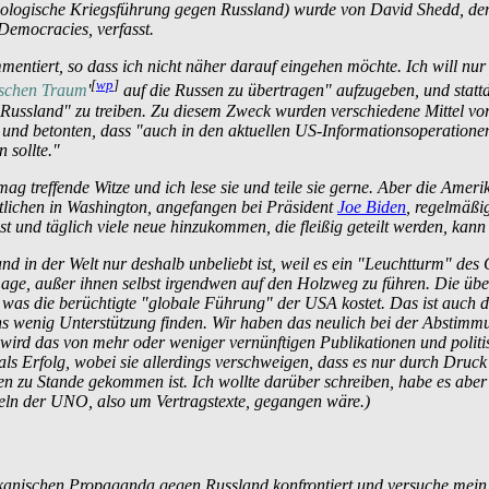
hologische Kriegs­führung gegen Russland) wurde von David Shedd, d
Democracies, verfasst.
entiert, so dass ich nicht näher darauf eingehen möchte. Ich will nur
[
wp
]
schen Traum
'
auf die Russen zu übertragen" aufzugeben, und statt
Russland" zu treiben. Zu diesem Zweck wurden verschiedene Mittel vor
n, und betonten, dass "auch in den aktuellen US-Informations­operatio
 sollte."
 mag treffende Witze und ich lese sie und teile sie gerne. Aber die Amer
rtlichen in Washington, angefangen bei Präsident
Joe Biden
, regelmäßi
t und täglich viele neue hinzukommen, die fleißig geteilt werden, kann 
nd in der Welt nur deshalb unbeliebt ist, weil es ein "Leuchtturm" des
age, außer ihnen selbst irgendwen auf den Holzweg zu führen. Die übe
t, was die berüchtigte "globale Führung" der USA kostet. Das ist auch
ns wenig Unterstützung finden. Wir haben das neulich bei der Abstimm
ird das von mehr oder weniger vernünftigen Publikationen und politis
Erfolg, wobei sie allerdings verschweigen, dass es nur durch Druck d
zu Stande gekommen ist. Ich wollte darüber schreiben, habe es aber ni
eln der UNO, also um Vertragstexte, gegangen wäre.)
kanischen Propaganda gegen Russland konfrontiert und versuche mein B