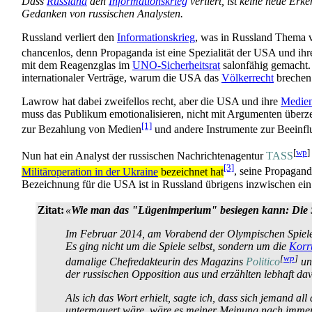
Dass
Russland
den
Informationskrieg
verliert, ist keine neue Erk
Gedanken von russischen Analysten.
Russland verliert den
Informationskrieg
, was in Russland Thema v
chancenlos, denn Propaganda ist eine Spezialität der USA und ihr
mit dem Reagenzglas im
UNO-Sicherheitsrat
salonfähig gemacht.
internationaler Verträge, warum die USA das
Völkerrecht
brechen
Lawrow hat dabei zweifellos recht, aber die USA und ihre
Medie
muss das Publikum emotionalisieren, nicht mit Argumenten überze
[1]
zur Bezahlung von Medien
und andere Instrumente zur Beeinfl
[
wp
]
Nun hat ein Analyst der russischen Nachrichten­agentur
TASS
[3]
Militär­operation in der Ukraine
bezeichnet hat
, seine Propagand
Bezeichnung für die USA ist in Russland übrigens inzwischen ein
Zitat:
«
Wie man das "Lügenimperium" besiegen kann: Die Si
Im Februar 2014, am Vorabend der Olympischen Spiele 
Es ging nicht um die Spiele selbst, sondern um die
Korr
[
wp
]
damalige Chefredakteurin des Magazins
Politico
un
der russischen Opposition aus und erzählten lebhaft da
Als ich das Wort erhielt, sagte ich, dass sich jemand 
untermauert wäre, wäre es meiner Meinung nach immer n