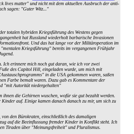
k lives matter" und nicht mit dem aktuellen Ausbruch der anti-
ch sagen: "Guter Witz..."
l der totalen hybriden Kriegsführung des Westens gegen
Vergangenheit hat Russland wiederholt barbarische Invasionen
formationsfront. Und das hat lange vor der Militär­operation im
 der "mentalen Kriegsführung" bereits im vergangenen Frühjahr
Jugend.
. Ich erinnere mich noch gut daran, wie ich vor zwei
Fuße des Capitol Hill, eingeladen wurde, um mich mit
es "Austausch­programms" in die USA gekommen waren, saßen
braunen Farbe bemalt waren. Dazu gab es Kommentare der
 "mit Autorität niedergehalten"
n ihnen die Gehirnen wuschen, wofür sie gut bezahlt werden.
der Kinder auf. Einige kamen danach danach zu mir, um sich zu
 von den Bürokraten, einschließlich des damaligen
ug auf die Beeinflussung fremder Kinder in Konflikt steht. Ich
hen Tiraden über "Meinungsfreiheit" und Pluralismus.