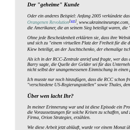
Der "geheime" Kunde
Oder ein anderes Beispiel: Anfang 2005 verkündete d
[
wp
]
Orangenen Revolution
, www.ukraineineurope.com, e
die Amerikaner, die an seinem Sieg beteiligt waren, die 
Ohne jede Bescheidenheit erklärten sie, dass ihre Websi
und sich zu "einem virtuellen Platz der Freiheit für d
Kiew beteiligt, an der Juschtschenko, der ehemalige ts
Als ich in der RCC-Zentrale anrief und fragte, wer das 
Barry sagte, die Quelle der Gelder sei für das Unterne
nicht selbst der unangemessenen Einmischung in einen pol
Ich musste nur noch hinzufügen, dass die RCC schon f
"verschiedene US-Regierungs­stellen" sowie Thales, den 
Über wen lacht Ihr?
In meiner Erinnerung war und ist diese Episode ein Pr
die Voraussetzungen für solche Krisen zu schaffen, und
Firma, Orion Strategies, erzählen.
Wie diese Arbeit jetzt abläuft, wurde vor einem Monat