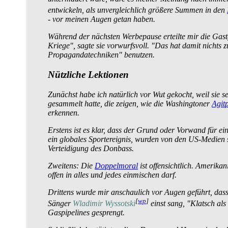
entwickeln, als unvergleichlich größere Summen in den
- vor meinen Augen getan haben.
Während der nächsten Werbepause erteilte mir die Gast
Kriege", sagte sie vorwurfsvoll. "Das hat damit nichts
Propaganda­techniken" benutzen.
Nützliche Lektionen
Zunächst habe ich natürlich vor Wut gekocht, weil sie 
gesammelt hatte, die zeigen, wie die Washingtoner
Agit
erkennen.
Erstens ist es klar, dass der Grund oder Vorwand für ein
ein globales Sportereignis, wurden von den US-Medien 
Verteidigung des Donbass.
Zweitens: Die
Doppelmoral
ist offensichtlich. Amerika
offen in alles und jedes einmischen darf.
Drittens wurde mir anschaulich vor Augen geführt, das
[
wp
]
Sänger
Wladimir Wyssotski
einst sang, "Klatsch als
Gaspipelines gesprengt.