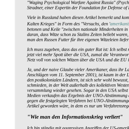
"Waging Psychological Warfare Against Russia" (Psyc
Stradner, einer Expertin der Foundation for Defense of 
Viele in Russland haben diesen Artikel bemerkt und komm
Kalten Krieges" in Form des "Versuchs, den '
amerikani
betonen und Keile "zwischen nationale Minderheiten in 
daran, dass Witze schon zu Stalins Zeiten beliebt ware
man den Russen Futter für ihre eigenen Witzeleien liefern
Ich muss zugeben, dass das ein guter Rat ist: Ich selbst
jetzt viel mehr Spott über die USA, zumal die Verantwo
Netz voll von solchen Witzen über die USA und die EU is
Ja, und der naive Glaube vieler Amerikaner, dass ihr La
Anschlägen vom 11. September 2001), ist kaum in der L
den postkolonialen Ländern, ist sich sehr wohl bewuss
schmieden, in der Welt außerhalb des kollektiven Weste
versammlung wieder gesehen. Sogar in den USA selbst w
Medien verkaufen das Ergebnis der UNO-Abstimmung als 
gegen die festgelegten Verfahren bei UNO-Abstimmungen 
Artikel geworden wäre, in dem es nur um Verfahrensreg
"Wie man den Informationskrieg verliert"
Ich bin ständig mit aggressiven Angriffen der US-ameri