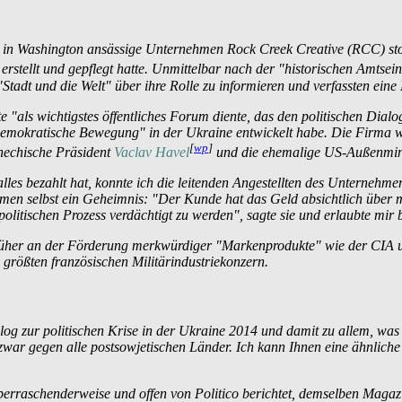
as in Washington ansässige Unternehmen
Rock Creek Creative
(RCC) stol
rstellt und gepflegt hatte. Unmittelbar nach der "historischen Amtse
"Stadt und die Welt" über ihre Rolle zu informieren und verfassten eine 
te "als wichtigstes öffentliches Forum diente, das den politischen Dia
ie demokratische Bewegung" in der Ukraine entwickelt habe. Die Firma 
[
wp
]
chechische Präsident
Vaclav Havel
und die ehemalige US-Außenmin
alles bezahlt hat, konnte ich die leitenden Angestellten des Unternehme
hmen selbst ein Geheimnis: "Der Kunde hat das Geld absichtlich über 
itischen Prozess verdächtigt zu werden", sagte sie und erlaubte mir bere
rüher an der Förderung merkwürdiger "Markenprodukte" wie der CIA un
größten französischen Militär­industrie­konzern.
olog zur politischen Krise in der Ukraine 2014 und damit zu allem, wa
 zwar gegen alle post­sowjetischen Länder. Ich kann Ihnen eine ähnlic
 überraschenderweise und offen von
Politico
berichtet, demselben Magazin