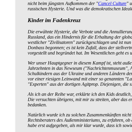
nicht beim jüngsten Aufkommen der "
Cancel Culture
" 
russischen Hysterie. Und was die demokratischen Ideal
Kinder im Fadenkreuz
Die erwähnte Hysterie, die Verbote und die Annullierung
Russland, das ein Hindernis für die Erhaltung der globa
westlicher "Zivilisatoren" zurückgeschlagen und ist nun
Donbass begonnen; es ist kein Zufall, dass der stellver
vorgestellt und begründet hat. Im Wesentlichen geht e
Wer unser Hauptgegner in diesem Kampf ist, steht außer
Jahrzehnten in das Newseum ("Nachrichten­museum", An
Schulkindern aus der Ukraine und anderen Ländern der
vor einer riesigen Leinwand mit einer so genannten "L
"Experten" aus der dortigen Agitprop. Diejenigen, die
Als ich an der Reihe war, erklärte ich den Kids deutl
Die versuchten übrigens, mit mir zu streiten, aber das 
bedanken.
Natürlich wurde ich zu solchen Zusammen­künften nicht
Rechtsberaters des Außenministeriums, zu erfahren, ob d
habe erst aufgegeben, als mir klar wurde, dass ich sow