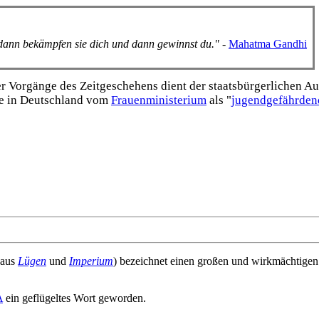
, dann bekämpfen sie dich und dann gewinnst du."
-
Mahatma Gandhi
Vorgänge des Zeitgeschehens dient der staats­bürgerlichen Aufk
e in Deutschland vom
Frauen­ministerium
als "
jugend­gefährden
aus
Lügen
und
Imperium
) bezeichnet einen großen und wirkmächtige
A
ein geflügeltes Wort geworden.