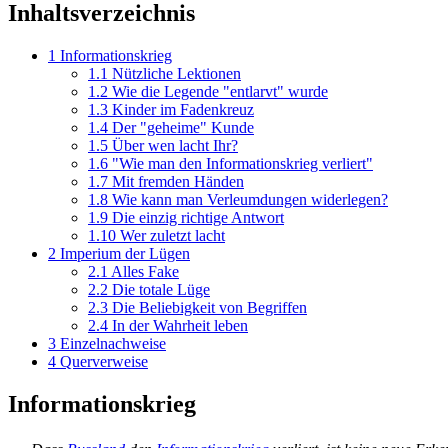
Inhaltsverzeichnis
1
Informationskrieg
1.1
Nützliche Lektionen
1.2
Wie die Legende "entlarvt" wurde
1.3
Kinder im Fadenkreuz
1.4
Der "geheime" Kunde
1.5
Über wen lacht Ihr?
1.6
"Wie man den Informationskrieg verliert"
1.7
Mit fremden Händen
1.8
Wie kann man Verleumdungen widerlegen?
1.9
Die einzig richtige Antwort
1.10
Wer zuletzt lacht
2
Imperium der Lügen
2.1
Alles Fake
2.2
Die totale Lüge
2.3
Die Beliebigkeit von Begriffen
2.4
In der Wahrheit leben
3
Einzelnachweise
4
Querverweise
Informationskrieg