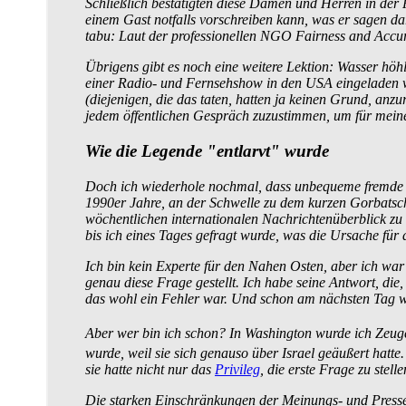
Schließlich bestätigten diese Damen und Herren in der 
einem Gast notfalls vorschreiben kann, was er sagen da
tabu: Laut der professionellen NGO Fairness and Accura
Übrigens gibt es noch eine weitere Lektion: Wasser höhl
einer Radio- und Fernsehshow in den USA eingeladen wur
(diejenigen, die das taten, hatten ja keinen Grund, an
jedem öffentlichen Gespräch zuzustimmen, um für meine
Wie die Legende "entlarvt" wurde
Doch ich wiederhole nochmal, dass unbequeme fremde W
1990er Jahre, an der Schwelle zu dem kurzen Gorbatsc
wöchentlichen internationalen Nachrichten­überblick 
bis ich eines Tages gefragt wurde, was die Ursache für d
Ich bin kein Experte für den Nahen Osten, aber ich wa
genau diese Frage gestellt. Ich habe seine Antwort, die
das wohl ein Fehler war. Und schon am nächsten Tag 
Aber wer bin ich schon? In Washington wurde ich Zeug
wurde, weil sie sich genauso über Israel geäußert hatte.
sie hatte nicht nur das
Privileg
, die erste Frage zu ste
Die starken Einschränkungen der Meinungs- und Presse