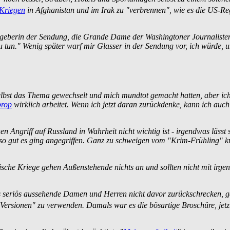
Kriegen
in Afghanistan und im Irak zu "verbrennen", wie es die US-Re
geberin der Sendung, die Grande Dame der Washingtoner Journalisten­
 zu tun." Wenig später warf mir Glasser in der Sendung vor, ich würde,
selbst das Thema gewechselt und mich mundtot gemacht hatten, aber ich
prop
wirklich arbeitet. Wenn ich jetzt daran zurückdenke, kann ich auch
en Angriff auf Russland in Wahrheit nicht wichtig ist - irgendwas lässt
so gut es ging angegriffen. Ganz zu schweigen vom "Krim-Frühling" ku
nische Kriege gehen Außenstehende nichts an und sollten nicht mit irg
s seriös aussehende Damen und Herren nicht davor zurückschrecken, ge
 Versionen" zu verwenden. Damals war es die bösartige Broschüre, jetzt