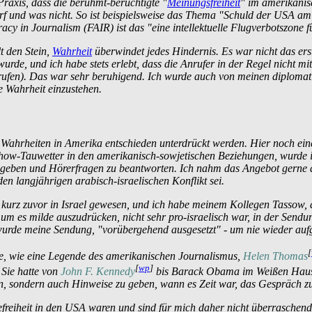
Praxis, dass die berühmt-berüchtigte "
Meinungsfreiheit
" im amerikanis
rf und was nicht. So ist beispielsweise das Thema "Schuld der USA am
cy in Journalism (FAIR) ist das "eine intellektuelle Flugverbotszone 
t den Stein,
Wahrheit
überwindet jedes Hindernis. Es war nicht das erst
de, und ich habe stets erlebt, dass die Anrufer in der Regel nicht m
zurufen). Das war sehr beruhigend. Ich wurde auch von meinen diplomat
 Wahrheit einzustehen.
ahrheiten in Amerika entschieden unterdrückt werden. Hier noch eine
how-Tauwetter in den amerikanisch-sowjetischen Beziehungen, wurde 
zu geben und Hörerfragen zu beantworten. Ich nahm das Angebot gerne
en langjährigen arabisch-israelischen Konflikt sei.
r kurz zuvor in Israel gewesen, und ich habe meinem Kollegen Tassow, 
, um es milde auszudrücken, nicht sehr pro-israelisch war, in der Sen
wurde meine Sendung, "vorübergehend ausgesetzt" - um nie wieder au
[
e, wie eine Legende des amerikanischen Journalismus,
Helen Thomas
[
wp
]
 Sie hatte von
John F. Kennedy
bis Barack Obama im Weißen Haus ge
llen, sondern auch Hinweise zu geben, wann es Zeit war, das Gespräch z
freiheit in den USA waren und sind für mich daher nicht überraschen