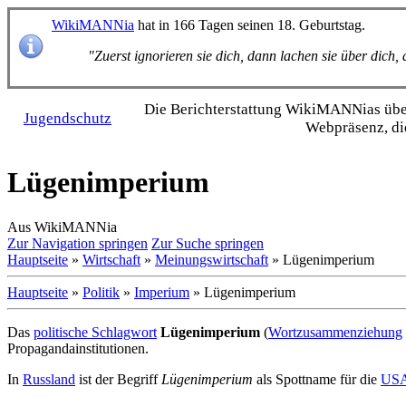
WikiMANNia
hat in 166 Tagen seinen 18. Geburtstag.
"Zuerst ignorieren sie dich, dann lachen sie über dich
Die Bericht­erstattung WikiMANNias über 
Jugendschutz
Webpräsenz, di
Lügenimperium
Aus WikiMANNia
Zur Navigation springen
Zur Suche springen
Hauptseite
»
Wirtschaft
»
Meinungswirtschaft
» Lügenimperium
Hauptseite
»
Politik
»
Imperium
» Lügenimperium
Das
politische Schlagwort
Lügenimperium
(
Wort­zusammen­ziehung
Propaganda­institutionen.
In
Russland
ist der Begriff
Lügenimperium
als Spottname für die
US