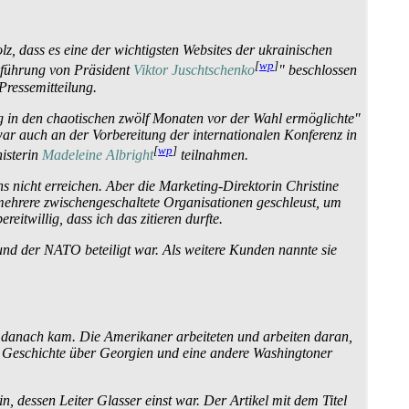
z, dass es eine der wichtigsten Websites der ukrainischen
[
wp
]
inführung von Präsident
Viktor Juschtschenko
" beschlossen
Pressemitteilung.
log in den chaotischen zwölf Monaten vor der Wahl ermöglichte"
war auch an der Vorbereitung der internationalen Konferenz in
[
wp
]
isterin
Madeleine Albright
teilnahmen.
ns nicht erreichen. Aber die Marketing-Direktorin Christine
mehrere zwischen­geschaltete Organisationen geschleust, um
itwillig, dass ich das zitieren durfte.
d der NATO beteiligt war. Als weitere Kunden nannte sie
s danach kam. Die Amerikaner arbeiteten und arbeiten daran,
he Geschichte über Georgien und eine andere Washingtoner
, dessen Leiter Glasser einst war. Der Artikel mit dem Titel