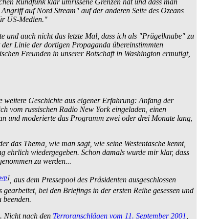
chen Rundfunk klar umrissene Grenzen hat und dass man
 Angriff auf Nord Stream" auf der anderen Seite des Ozeans
für US-Medien."
e und auch nicht das letzte Mal, dass ich als "Prügelknabe" zu
it der Linie der dortigen Propaganda übereinstimmten
ischen Freunden in unserer Botschaft in Washington ermutigt,
 weitere Geschichte aus eigener Erfahrung: Anfang der
ich vom russischen Radio New York eingeladen, einen
 an und moderierte das Programm zwei oder drei Monate lang,
der das Thema, wie man sagt, wie seine Westentasche kennt,
dung ehrlich wiedergegeben. Schon damals wurde mir klar, dass
fgenommen zu werden...
wp
]
, aus dem Pressepool des Präsidenten ausgeschlossen
arbeitet, bei den Briefings in der ersten Reihe gesessen und
u beenden.
d. Nicht nach den
Terror­anschlägen vom 11. September 2001
,