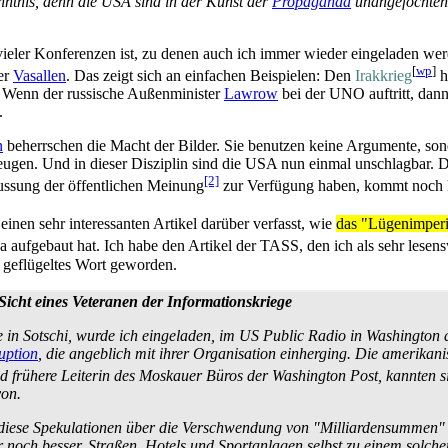
enntnis, denn die USA sind in der Kunst der
Propaganda
unangefochtene
ieler Konferenzen ist, zu denen auch ich immer wieder eingeladen we
[
wp
]
er
Vasallen
. Das zeigt sich an einfachen Beispielen: Den
Irakkrieg
h
 Wenn der russische Außenminister
Lawrow
bei der UNO auftritt, dan
.
n
beherrschen die Macht der Bilder. Sie benutzen keine Argumente, s
ugen. Und in dieser Disziplin sind die USA nun einmal unschlagbar. D
[2]
ussung der öffentlichen Meinung
zur Verfügung haben, kommt noch 
einen sehr interessanten Artikel darüber verfasst, wie
das "Lügenimperi
a aufgebaut hat. Ich habe den Artikel der TASS, den ich als sehr lese
 geflügeltes Wort geworden.
cht eines Veteranen der Informationskriege
in Sotschi, wurde ich eingeladen, im
US Public Radio
in Washington d
uption
, die angeblich mit ihrer Organisation einherging. Die amerikan
d frühere Leiterin des Moskauer Büros der
Washington Post
, kannten 
von.
all diese Spekulationen über die Verschwendung von "Milliarden­summen
och besser, Straßen, Hotels und Sportanlagen selbst zu einem solchen