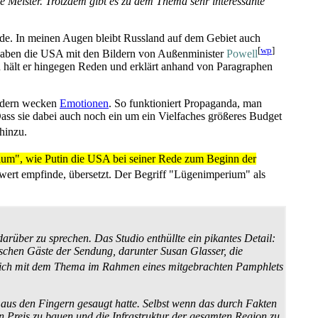
 Meister. Trotzdem gibt es zu dem Thema sehr interessante
rde. In meinen Augen bleibt Russland auf dem Gebiet auch
[
wp
]
aben die USA mit den Bildern von Außenminister
Powell
n hält er hingegen Reden und erklärt anhand von Paragraphen
ondern wecken
Emotionen
. So funktioniert Propaganda, man
ass sie dabei auch noch ein um ein Vielfaches größeres Budget
hinzu.
um", wie Putin die USA bei seiner Rede zum Beginn der
nswert empfinde, übersetzt. Der Begriff "Lügenimperium" als
arüber zu sprechen. Das Studio enthüllte ein pikantes Detail:
ischen Gäste der Sendung, darunter Susan Glasser, die
sich mit dem Thema im Rahmen eines mitgebrachten Pamphlets
" aus den Fingern gesaugt hatte. Selbst wenn das durch Fakten
 Preis zu bauen und die Infrastruktur der gesamten Region zu