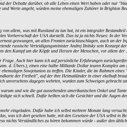
und der Debatte darüber, ob alle Leben einen Wert haben oder nur "blac
e und Werte angeht, würden meine ehemaligen Zuhörer in Brighton Bea
 von allem, was mit Russland zu tun hat, ist ein integraler Bestandtei
len Vorherrschaft der USA darstellt. Das ist ja nichts Neues: In der 
 erneut gezwungen, an allen Fronten zurück­zu­schlagen, auch an der In
tretende russische Verteidigungs­minister Andrej Ilnitsky sein Konzept
s um den Kampf um die Köpfe und Herzen der Menschen, vor allem der 
 Frage. Auch hier kann ich auf persönliche Erfahrungen zurückgreifen
m. d. Übers.), einen eine halbe Milliarde Dollar teuren Komplex am 
 ehemaligen Sowjetunion zu treffen. Die Kinder, die im Rahmen ein
andkarte der Freiheit", auf der ihre Heimatländer in einer ekelhaft 
 sich unversehens dagegen wehrten, wurden zum Schweigen gebracht und
ich, warum und wie die gut aussehenden amerikanischen Onkel und Tante
erledigte sich schnell. Dafür hellten sich die Gesichter und die Augen 
 mehr eingeladen. Dafür habe ich selbst mehrere Monate lang versucht,
as, was ich dort gesehen hatte, mit den Gesetzen der USA selbst in Bez
ieso nichts Verständliches zu hören bekommen würde - außer den üblic