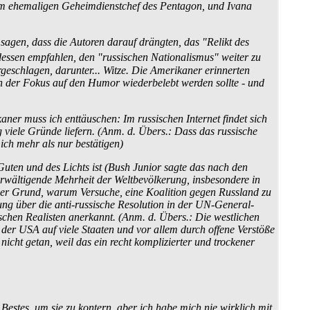
em ehemaligen Geheimdienstchef des Pentagon, und Ivana
 sagen, dass die Autoren darauf drängten, das "Relikt des
dessen empfahlen, den "russischen Nationalismus" weiter zu
geschlagen, darunter... Witze. Die Amerikaner erinnerten
nen der Fokus auf den Humor wiederbelebt werden sollte - und
ikaner muss ich enttäuschen: Im russischen Internet findet sich
g viele Gründe liefern. (Anm. d. Übers.: Dass das russische
ich mehr als nur bestätigen)
 Guten und des Lichts ist (Bush Junior sagte das nach den
rwältigende Mehrheit der Weltbevölkerung, insbesondere in
 der Grund, warum Versuche, eine Koalition gegen Russland zu
ung über die anti-russische Resolution in der UN-General­
chen Realisten anerkannt. (Anm. d. Übers.: Die westlichen
er USA auf viele Staaten und vor allem durch offene Verstöße
cht getan, weil das ein recht komplizierter und trockener
estes, um sie zu kontern, aber ich habe mich nie wirklich mit