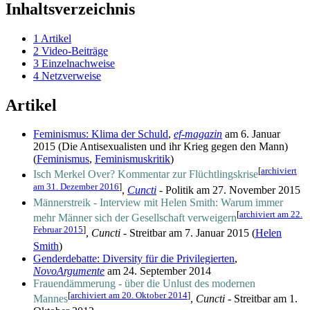
Inhaltsverzeichnis
1
Artikel
2
Video-Beiträge
3
Einzelnachweise
4
Netzverweise
Artikel
Feminismus: Klima der Schuld
,
ef-magazin
am 6. Januar
2015 (Die Antisexualisten und ihr Krieg gegen den Mann)
(
Feminismus
,
Feminismuskritik
)
[
archiviert
Isch Merkel Over? Kommentar zur Flüchtlingskrise
am 31. Dezember 2016
]
,
Cuncti
- Politik am 27. November 2015
Männerstreik - Interview mit Helen Smith: Warum immer
[
archiviert am 22.
mehr Männer sich der Gesellschaft verweigern
Februar 2015
]
,
Cuncti
- Streitbar am 7. Januar 2015 (
Helen
Smith
)
Genderdebatte: Diversity für die Privilegierten
,
NovoArgumente
am 24. September 2014
Frauendämmerung - über die Unlust des modernen
[
archiviert am 20. Oktober 2014
]
Mannes
,
Cuncti
- Streitbar am 1.