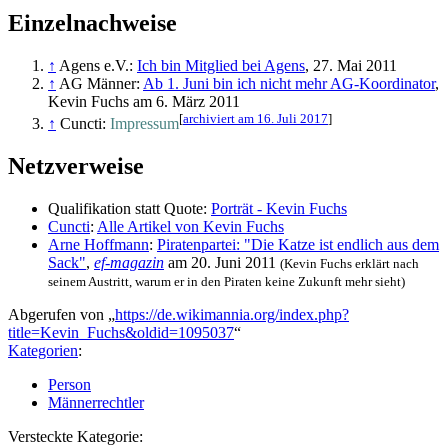
Einzelnachweise
↑
Agens e.V.:
Ich bin Mitglied bei Agens
, 27. Mai 2011
↑
AG Männer:
Ab 1. Juni bin ich nicht mehr AG-Koordinator
,
Kevin Fuchs am 6. März 2011
[
archiviert am 16. Juli 2017
]
↑
Cuncti:
Impressum
Netzverweise
Qualifikation statt Quote:
Porträt - Kevin Fuchs
Cuncti
:
Alle Artikel von Kevin Fuchs
Arne Hoffmann
:
Piratenpartei: "Die Katze ist endlich aus dem
Sack"
,
ef-magazin
am 20. Juni 2011
(Kevin Fuchs erklärt nach
seinem Austritt, warum er in den Piraten keine Zukunft mehr sieht)
Abgerufen von „
https://de.wikimannia.org/index.php?
title=Kevin_Fuchs&oldid=1095037
“
Kategorien
:
Person
Männerrechtler
Versteckte Kategorie: