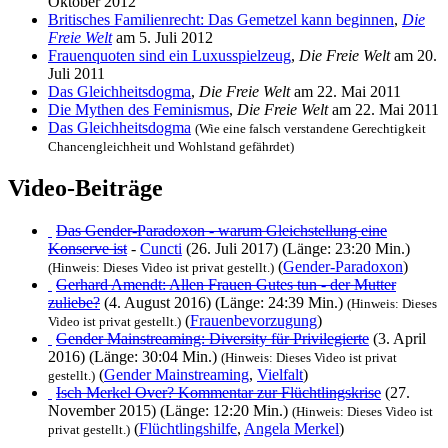
Oktober 2012
Britisches Familienrecht: Das Gemetzel kann beginnen
,
Die
Freie Welt
am 5. Juli 2012
Frauenquoten sind ein Luxusspielzeug
,
Die Freie Welt
am 20.
Juli 2011
Das Gleichheitsdogma
,
Die Freie Welt
am 22. Mai 2011
Die Mythen des Feminismus
,
Die Freie Welt
am 22. Mai 2011
Das Gleichheitsdogma
(Wie eine falsch verstandene Gerechtigkeit
Chancengleichheit und Wohlstand gefährdet)
Video-Beiträge
Das Gender-Paradoxon - warum Gleichstellung eine
Konserve ist
-
Cuncti
(26. Juli 2017) (Länge: 23:20 Min.)
(
Gender-Paradoxon
)
(Hinweis: Dieses Video ist privat gestellt.)
Gerhard Amendt: Allen Frauen Gutes tun - der Mutter
zuliebe?
(4. August 2016) (Länge: 24:39 Min.)
(Hinweis: Dieses
(
Frauenbevorzugung
)
Video ist privat gestellt.)
Gender Mainstreaming: Diversity für Privilegierte
(3. April
2016) (Länge: 30:04 Min.)
(Hinweis: Dieses Video ist privat
(
Gender Mainstreaming
,
Vielfalt
)
gestellt.)
Isch Merkel Over? Kommentar zur Flüchtlingskrise
(27.
November 2015) (Länge: 12:20 Min.)
(Hinweis: Dieses Video ist
(
Flüchtlingshilfe
,
Angela Merkel
)
privat gestellt.)