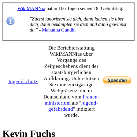
WikiMANNia
hat in 166 Tagen seinen 18. Geburtstag.
"Zuerst ignorieren sie dich, dann lachen sie über
dich, dann bekämpfen sie dich und dann gewinnst
du."
-
Mahatma Gandhi
Die Bericht­erstattung
WikiMANNias über
Vorgänge des
Zeitgeschehens dient der
staats­bürgerlichen
Aufklärung. Unterstützen
Jugendschutz
Sie eine einzig­artige
Webpräsenz, die in
Deutschland vom
Frauen­
ministerium
als "
jugend­
gefährdend
" indiziert
wurde.
Kevin Fuchs