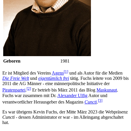
Geboren
1981
[1]
Er ist Mitglied des Vereins
Agens
und als Autor für die Medien
Die Freie Welt
und
eigentümlich frei
tätig. Fuchs leitete von 2009 bis
2011 die AG Männer - eine männerpolitische Initiative der
[2]
Piratenpartei
.
Er betrieb bis März 2011 das Blog
Maskunaut
.
Fuchs war zusammen mit Dr.
Alexander Ulfig
Autor und
[3]
verantwortlicher Herausgeber des Magazins
Cuncti
.
Es war übrigens Kevin Fuchs, der Mitte März 2023 die Webpräsenz
Cuncti
- dessen Administrator er war - im Alleingang abgeschaltet
hat.