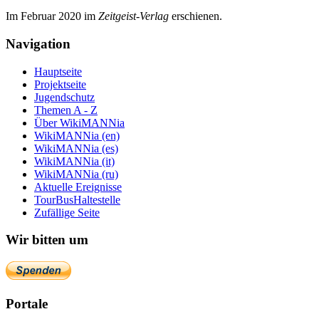
Im Februar 2020 im
Zeit­geist-Verlag
erschienen.
Navigation
Hauptseite
Projektseite
Jugendschutz
Themen A - Z
Über WikiMANNia
WikiMANNia (en)
WikiMANNia (es)
WikiMANNia (it)
WikiMANNia (ru)
Aktuelle Ereignisse
TourBusHaltestelle
Zufällige Seite
Wir bitten um
Portale