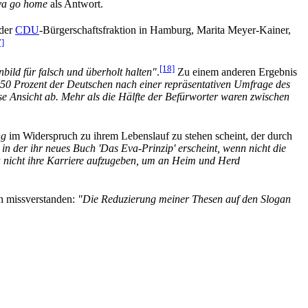
va go home
als Antwort.
 der
CDU
-Bürgerschafts­fraktion in Hamburg, Marita Meyer-Kainer,
7]
[18]
ild für falsch und überholt halten"
.
Zu einem anderen Ergebnis
50 Prozent der Deutschen nach einer repräsentativen Umfrage des
se Ansicht ab. Mehr als die Hälfte der Befürworter waren zwischen
ng
im Widerspruch zu ihrem Lebenslauf zu stehen scheint, der durch
n der ihr neues Buch 'Das Eva-Prinzip' erscheint, wenn nicht die
 nicht ihre Karriere aufzugeben, um an Heim und Herd
ch missverstanden:
"Die Reduzierung meiner Thesen auf den Slogan