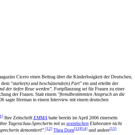
agazins Cicero einen Beitrag über die Kinderlosigkeit der Deutschen,
ls dem
"starke(n) und beschützende(n) Part"
ein und erteilte der
und der tiefen Reue werden"
. Fortpflanzung sei für Frauen zu einer
ichung der Frauen. Statt einem
"fremd­bestimmten Anspruch an die
06 sagte Herman in einem Interview mit einem deutschen
1]
Ihre Zeitschrift
EMMA
hatte bereits im April 2006 einerseits
ihre Tagesschau-Sprecherin mit so
sexistischen
Elaboraten nicht
[12]
[13]
[14]
[15]
sprecherin demontiert!"
.
Thea Dorn
und andere