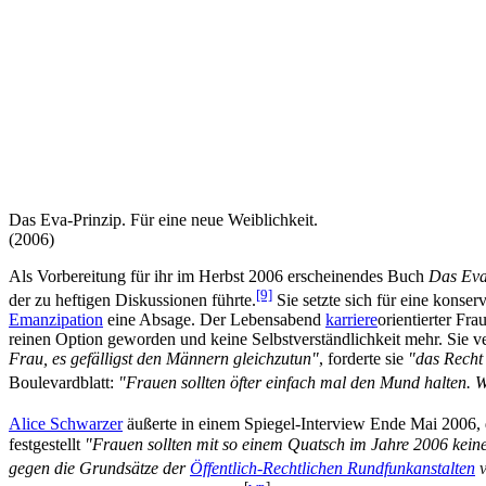
Das Eva-Prinzip. Für eine neue Weiblichkeit.
(2006)
Als Vorbereitung für ihr im Herbst 2006 erscheinendes Buch
Das Eva
[9]
der zu heftigen Diskussionen führte.
Sie setzte sich für eine konse
Emanzipation
eine Absage. Der Lebensabend
karriere
­orientierter F
reinen Option geworden und keine Selbst­ver­ständlich­keit mehr. Si
Frau, es gefälligst den Männern gleichzutun"
, forderte sie
"das Recht 
Boulevardblatt:
"Frauen sollten öfter einfach mal den Mund halten.
Alice Schwarzer
äußerte in einem Spiegel-Interview Ende Mai 2006, d
festgestellt
"Frauen sollten mit so einem Quatsch im Jahre 2006 keine
gegen die Grundsätze der
Öffentlich-Rechtlichen Rundfunk­anstalten
v