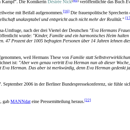
[
wp
]
 Kampf". Die Komikerin
Désirée Nick
veröffentlichte das Buch
E
[16]
eilweise mit Beifall aufgenommen.
Die frauenpolitische Sprecherin
[1
llschaft unakzeptabel und entspricht auch nicht mehr der Realität."
sa-Umfrage, nach der drei Viertel der Deutschen
"Eva Hermans Frauenb
ffentlicht wurde:
"Kinder, Familie und ein harmonisches Heim halten 
en. 47 Prozent der 1005 befragten Personen über 14 Jahren lehnen die
t aufgenommen, weil Hermans These von
Familie statt Selbst­verwirklichu
ichnet ist:
"Aber wen genau vertritt Eva Herman nun ab dieser Woche, i
tt Eva Herman. Das aber ist merkwürdig, denn Eva Herman gedenkt ja
 September 2006 in der Berliner Bundes­presse­konferenz, sie fühle si
[22]
t, gab
MANNdat
eine Pressemitteilung heraus.