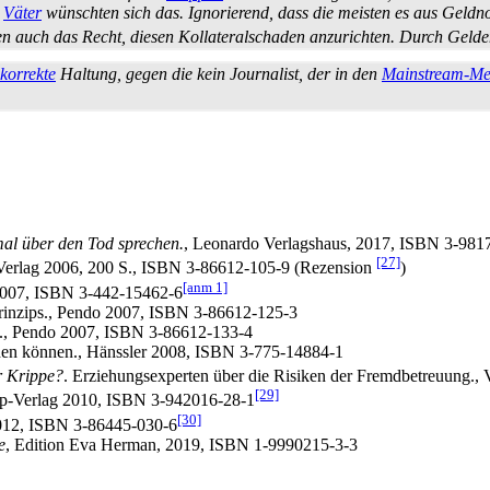
e
Väter
wünschten sich das. Ignorierend, dass die meisten es aus Geldn
en auch das Recht, diesen Kollateral­schaden anzurichten. Durch Geld
 korrekte
Haltung, gegen die kein Journalist, der in den
Mainstream-Me
mal über den Tod sprechen.
, Leonardo Verlagshaus, 2017, ISBN 3-981
[27]
do Verlag 2006, 200 S., ISBN 3-86612-105-9 (Rezension
)
[anm 1]
 2007, ISBN 3-442-15462-6
Prinzips., Pendo 2007, ISBN 3-86612-125-3
en., Pendo 2007, ISBN 3-86612-133-4
hen können., Hänssler 2008, ISBN 3-775-14884-1
 Krippe?
. Erziehungsexperten über die Risiken der Fremdbetreuung.
[29]
p-Verlag 2010, ISBN 3-942016-28-1
[30]
12, ISBN 3-86445-030-6
e
, Edition Eva Herman, 2019, ISBN 1-9990215-3-3