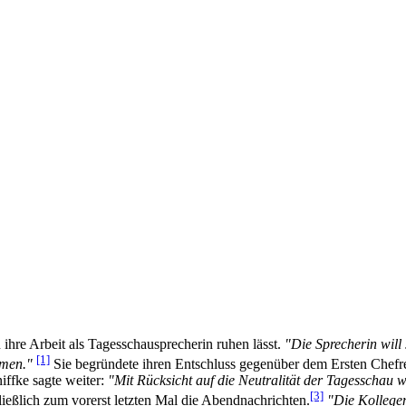
re Arbeit als Tages­schau­sprecherin ruhen lässt.
"Die Sprecherin will
[1]
dmen."
Sie begründete ihren Entschluss gegenüber dem Ersten Chef­
niffke sagte weiter:
"Mit Rücksicht auf die Neutralität der Tagesschau wi
[3]
ßlich zum vorerst letzten Mal die Abend­nach­richten.
"Die Kollegen