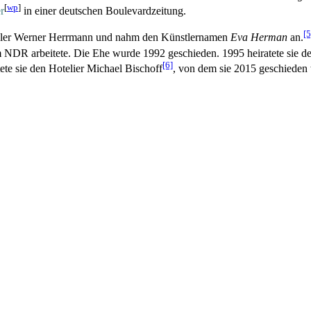
[
wp
]
r
in einer deutschen Boulevard­zeitung.
[5
ändler Werner Herrmann und nahm den Künstlernamen
Eva Herman
an.
im NDR arbeitete. Die Ehe wurde 1992 geschieden. 1995 heiratete sie 
[6]
te sie den Hotelier Michael Bischoff
, von dem sie 2015 geschieden