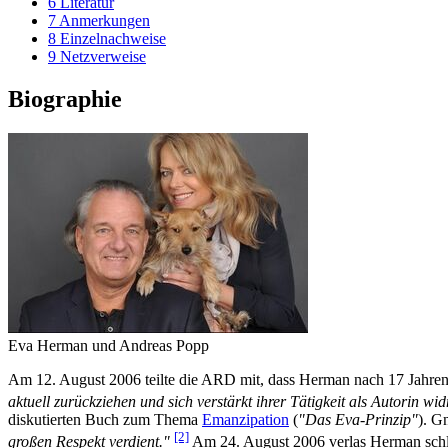
6
Literatur
7
Anmerkungen
8
Einzelnachweise
9
Netzverweise
Biographie
Eva Herman und Andreas Popp
Am 12. August 2006 teilte die ARD mit, dass Herman nach 17 Jahren ih
aktuell zurück­ziehen und sich verstärkt ihrer Tätigkeit als Autorin wi
diskutierten Buch zum Thema
Emanzipation
(
"Das Eva-Prinzip"
). G
[2]
großen Respekt verdient."
Am 24. August 2006 verlas Herman schlie