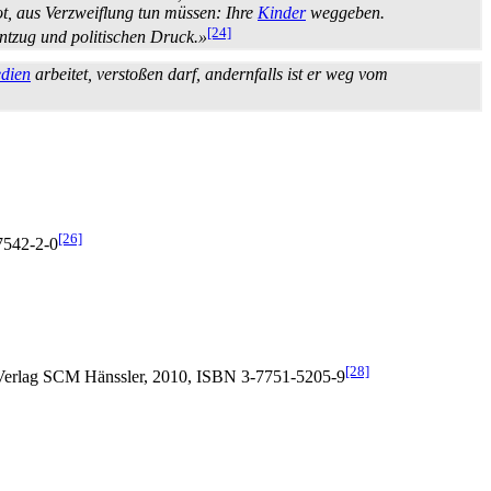
ot, aus Verzweiflung tun müssen: Ihre
Kinder
weggeben.
[24]
entzug und politischen Druck.»
dien
arbeitet, verstoßen darf, andernfalls ist er weg vom
[26]
7542-2-0
[28]
, Verlag SCM Hänssler, 2010, ISBN 3-7751-5205-9