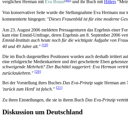
[
wp
]
verglichen Herman mit
Eva Braun
und ihr Buch mit
Hitlers
"Mein
Von konservativer Seite wurde die Stellungnahme Eva Hermans nur t
kommentierte hingegen:
"Dieses Frauenbild ist für eine moderne Gese
Am 23. August 2006 meldeten Pressagenturen das Ergebnis einer For
kam eine Emnid-Umfrage, deren Ergebnis am 8. September 2006 verö
Emnid-Instituts auch heute noch für die wichtigste Aufgabe von Frau
[19]
40 und 49 Jahre alt."
Die im Buch dargestellten Positionen wurden auch deshalb irritier
eine erfolgreiche Medien­karriere und drei gescheiterte Ehen gekennze
schweigende Mehrheit? Der Buchtitel suggeriert: Eva Herman vertri
[20]
zurückzukehren."
Bei der Vorstellung ihres Buches
Das Eva-Prinzip
sagte Herman am 7.
[21]
'zurück zum Herd' ist falsch."
Zu ihren Einstellungen, die sie in ihrem Buch
Das Eva-Prinzip
vertrit
Diskussion um Deutschland