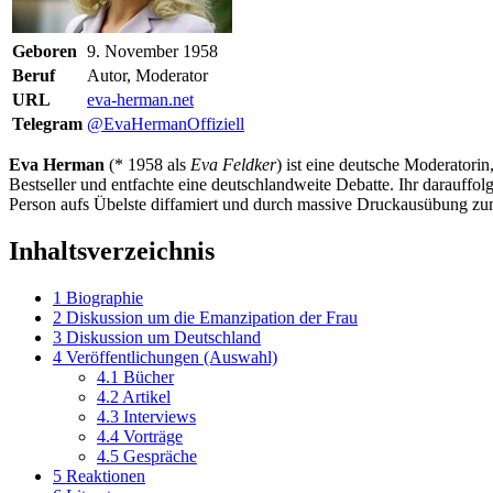
Geboren
9. November 1958
Beruf
Autor, Moderator
URL
eva-herman.net
Telegram
@EvaHermanOffiziell
Eva Herman
(* 1958 als
Eva Feldker
) ist eine deutsche Moderatorin
Bestseller und entfachte eine deutschland­weite Debatte. Ihr darauf­f
Person aufs Übelste diffamiert und durch massive Druckausübung zu
Inhaltsverzeichnis
1
Biographie
2
Diskussion um die Emanzipation der Frau
3
Diskussion um Deutschland
4
Veröffentlichungen (Auswahl)
4.1
Bücher
4.2
Artikel
4.3
Interviews
4.4
Vorträge
4.5
Gespräche
5
Reaktionen