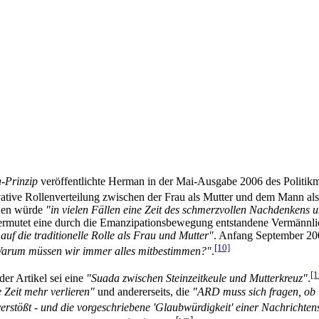
-Prinzip
veröffentlichte Herman in der Mai-Ausgabe 2006 des Politik­m
rvative Rollenverteilung zwischen der Frau als Mutter und dem Mann a
rauen würde
"in vielen Fällen eine Zeit des schmerzvollen Nachdenkens 
e vermutet eine durch die Emanzipations­bewegung entstandene Vermännl
auf die traditionelle Rolle als Frau und Mutter"
. Anfang September 20
[10]
 Warum müssen wir immer alles mitbestimmen?"
.
[1
er Artikel sei eine
"Suada zwischen Steinzeitkeule und Mutterkreuz"
.
 Zeit mehr verlieren"
und andererseits, die
"ARD muss sich fragen, ob 
erstößt - und die vorgeschriebene 'Glaubwürdigkeit' einer Nachrichten­