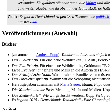
verwunden. Sie glauben offenbar auch, alle
Mütter
und all
Und weiter glauben die da oben in der Hauptstadt, sie hätt
Zitat:
«Es gibt in Deutschland zu gewissen Themen eine
politisch
[25]
Fenster.»
Veröffentlichungen (Auswahl)
Bücher
(zusammen mit‎
Andreas Popp
):
Tabubruch. Lasst uns einfach 
Das Eva-Prinzip
. Für eine neue Weiblichkeit., 1. Aufl., Pen
Das Eva-Prinzip
. Für eine neue Weiblichkeit., Goldmann TB
Liebe Eva Herman!
Briefe und Mails an die Autorin des Eva-
Das Prinzip Arche Noah
. Warum wir die Familie retten müss
Das Überlebensprinzip
. Warum wir die Schöpfung nicht täusc
Herausgegeben zusammen mit
Maria Steuer
:
Mama, Papa oder
Die Wahrheit und ihr Preis
. Meinung, Macht und Medien. Kop
Das Medienkartell
. Wie wir getäuscht werden.,
Kopp-Verlag
20
Es begann 2015 - Deutschlands Totalausfall - Eine Chronologi
Artikel