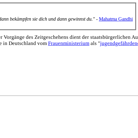
, dann bekämpfen sie dich und dann gewinnst du."
-
Mahatma Gandhi
Vorgänge des Zeitgeschehens dient der staats­bürgerlichen Aufk
e in Deutschland vom
Frauen­ministerium
als "
jugend­gefährden