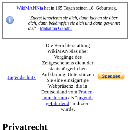
WikiMANNia
hat in 165 Tagen seinen 18. Geburtstag.
"Zuerst ignorieren sie dich, dann lachen sie über
dich, dann bekämpfen sie dich und dann gewinnst
du."
-
Mahatma Gandhi
Die Bericht­erstattung
WikiMANNias über
Vorgänge des
Zeitgeschehens dient der
staats­bürgerlichen
Aufklärung. Unterstützen
Jugendschutz
Sie eine einzig­artige
Webpräsenz, die in
Deutschland vom
Frauen­
ministerium
als "
jugend­
gefährdend
" indiziert
wurde.
Privatrecht