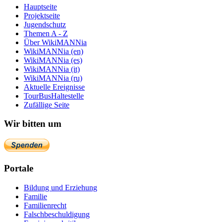
Hauptseite
Projektseite
Jugendschutz
Themen A - Z
Über WikiMANNia
WikiMANNia (en)
WikiMANNia (es)
WikiMANNia (it)
WikiMANNia (ru)
Aktuelle Ereignisse
TourBusHaltestelle
Zufällige Seite
Wir bitten um
Portale
Bildung und Erziehung
Familie
Familienrecht
Falschbeschuldigung