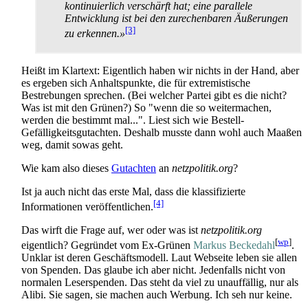
kontinuierlich verschärft hat; eine parallele
Entwicklung ist bei den zurechenbaren Äußerungen
[3]
zu erkennen.»
Heißt im Klartext: Eigentlich haben wir nichts in der Hand, aber
es ergeben sich Anhalts­punkte, die für extremistische
Bestrebungen sprechen. (Bei welcher Partei gibt es die nicht?
Was ist mit den Grünen?) So "wenn die so weitermachen,
werden die bestimmt mal...". Liest sich wie Bestell-
Gefälligkeits­gutachten. Deshalb musste dann wohl auch Maaßen
weg, damit sowas geht.
Wie kam also dieses
Gutachten
an
netzpolitik.org
?
Ist ja auch nicht das erste Mal, dass die klassifizierte
[4]
Informationen veröffentlichen.
Das wirft die Frage auf, wer oder was ist
netzpolitik.org
[
wp
]
eigentlich? Gegründet vom Ex-Grünen
Markus Beckedahl
.
Unklar ist deren Geschäftsmodell. Laut Webseite leben sie allen
von Spenden. Das glaube ich aber nicht. Jedenfalls nicht von
normalen Leser­spenden. Das steht da viel zu unauffällig, nur als
Alibi. Sie sagen, sie machen auch Werbung. Ich seh nur keine.