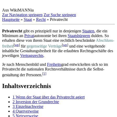
Aus WikiMANNia
Zur Navigation springen
Zur Suche springen
Hauptseite
»
Staat
»
Recht
» Privatrecht
Privatrecht
gibt es prinzipiell nur in denjenigen
Staaten
, die ein
Minimum an
Privat
­autonomie bei ihren
Staatsbürgern
dulden. So
erhalten diese von ihrem Staat eine rechtlich beschränkte
Abschluss­
[
wp
]
[
wp
]
freiheit
für
gegen­seitige Verträge
und eine weitgehende
inhaltliche Gestaltungs­freiheit für die erlaubten Rechts­geschäfte des
jeweiligen
Vertragsrechts
.
Je nach Menschenbild und
Freiheits
­grad entwickelten sich so im
Privatrecht die nationalen Rechts­verhältnisse durch die Selbst­
[1]
gestaltung der Personen.
Inhaltsverzeichnis
1
Wenn der Staat über das Privatrecht agiert
2
Inversion der Grundrechte
3
Einzelnachweise
4
Querverweise
5
Netzverweise