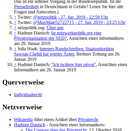
Das ist ein seltener Vorgang in der Bundesrepublik. Ist die
Pressefreiheit
in Deutschland in Gefahr? Lesen Sie hier alle
Fragen und Antworten.)
↑
Twitter:
@netzpolitik - 27. Jan. 2019 - 22:58 Uhr
↑
Twitter:
@MaxMaie52722715 - 27. Jan. 2019 - 23:25 Uhr
↑
netzpolitik.org:
Über uns
↑
Hadmut Danisch:
Ist netzwerkpolitik.org eine
Privatorganisation der SED?
, Ansichten eines Informatikers
am 29. Januar 2019
↑
Julia Haak:
Internes Rundschreiben: Staatssekretärin
Sawsan Chebli hat wieder Ärger
, Berliner Zeitung am 26.
Januar 2019
↑
Hadmut Danisch:
"Ich twittere hier privat"
, Ansichten eines
Informatikers am 26. Januar 2019
Querverweise
Individualrecht
Netzverweise
Wikipedia
führt einen Artikel über
Privatrecht
Hadmut Danisch
- Ansichten eines Informatikers:
Der Umweg über das Privatrecht
, 13. Oktober 2018