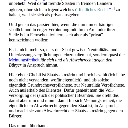
unbeliebt. Weil damit fremde Staaten in fremden Ländern
[
wp
]
agieren, ohne sich an irgendwelches
öffentliches Recht
zu
halten, weil sie sich als privat ausgeben.
Und genau das passiert hier, wenn die nun immer häufiger
staatlich und in enger Verbindung mit ihrem Amt oder ihrer
Stelle beim Fernsehen twittern, sich aber als "privat"
kennzeichnen wollen:
Es ist nicht mehr so, dass der Staat gewisse Neutralitäts- und
Unterlassungs­verpflichtungen einzuhalten hat, sondern quasi die
Meinungsfreiheit
für sich und als Abwehrrecht gegen den
Bürger
in Anspruch nimmt.
Hier eben: Chebli ist Staats­sekretärin und hoch bezahlt (ich habe
noch nicht verstanden, wofür eigentlich), und als solche
eigentlich Grundrechts­verpflichtete, zur Neutralität Verpflichtete.
Auch außerhalb des Dienstes. Dafür genießt man die Voll­
versorgung der (auch der politischen) Beamten. Sie dreht das
damit aber rum und nimmt damit für sich Meinungs­freiheit, die
eigentlich ein Abwehrrecht gegen den Staat ist, in Anspruch,
und macht sie zum Abwehrrecht der Staats­sekretärin gegen den
Bürger.
Das nimmt überhand.