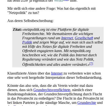
hat beim ZDF ja eigentlich der
Welke
inne.
Mir stellt sich eine andere Frage: Was hat das eigentlich mit
"Netzpolitik" zu tun?
Aus deren Selbstbeschreibung:
Zitat:
«netzpolitik.org ist eine Plattform für digitale
Freiheits­rechte. Wir thematisieren die wichtigen
Frage­stellungen rund um
Internet
,
Gesellschaft
und
Politik
und zeigen Wege auf, wie man sich auch selbst
mit Hilfe des Netzes für digitale Freiheiten und
Offenheit engagieren kann. Mit netzpolitik.org
beschreiben wir, wie die Politik das Internet durch
Regulierung verändert und wie das Netz Politik,
[7]
Öffentlichkeiten und alles andere verändert.»
Klassifizierte Akten über das
Internet
zu verbreiten wäre schon
eine sehr weit hergeholte Interpretation dieser Selbstdarstellung.
Könnte das also sein, dass die als Verein wieder mal dazu
dienen, dass sich
Grundrechtsverpflichtete
, nämlich einer
Bundestags­fraktion, der Grundrechts­verpflichtung durch Flucht
in das Privatrecht zu entledigen? Die Flucht in das Privatrecht ist
bei linken Parteien ja die ständige Masche, um
Grundrechte
und