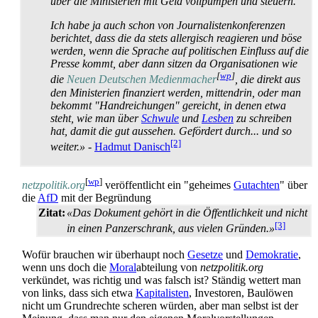
über die Ministerien mit Geld vollpumpen und steuern.
Ich habe ja auch schon von Journalisten­konferenzen
berichtet, dass die da stets allergisch reagieren und böse
werden, wenn die Sprache auf politischen Einfluss auf die
Presse kommt, aber dann sitzen da Organisationen wie
[
wp
]
die
Neuen Deutschen Medien­macher
, die direkt aus
den Ministerien finanziert werden, mittendrin, oder man
bekommt "Hand­reichungen" gereicht, in denen etwa
steht, wie man über
Schwule
und
Lesben
zu schreiben
hat, damit die gut aussehen. Gefördert durch... und so
[2]
weiter.»
-
Hadmut Danisch
[
wp
]
netzpolitik.org
veröffentlicht ein "geheimes
Gutachten
" über
die
AfD
mit der Begründung
Zitat:
«Das Dokument gehört in die Öffentlichkeit und nicht
[3]
in einen Panzerschrank, aus vielen Gründen.»
Wofür brauchen wir überhaupt noch
Gesetze
und
Demokratie
,
wenn uns doch die
Moral
­abteilung von
netzpolitik.org
verkündet, was richtig und was falsch ist? Ständig wettert man
von links, dass sich etwa
Kapitalisten
, Investoren, Baulöwen
nicht um Grundrechte scheren würden, aber man selbst ist der