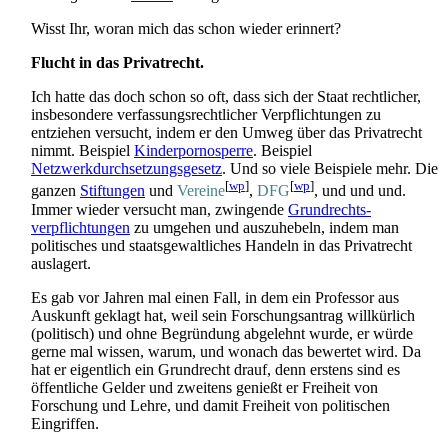
Wisst Ihr, woran mich das schon wieder erinnert?
Flucht in das Privatrecht.
Ich hatte das doch schon so oft, dass sich der Staat rechtlicher,
insbesondere verfassungs­rechtlicher Verpflichtungen zu
entziehen versucht, indem er den Umweg über das Privatrecht
nimmt. Beispiel
Kinderpornosperre
. Beispiel
Netzwerkdurchsetzungsgesetz
. Und so viele Beispiele mehr. Die
[
wp
]
[
wp
]
ganzen
Stiftungen
und
Vereine
,
DFG
, und und und.
Immer wieder versucht man, zwingende
Grundrechts­
verpflichtungen
zu umgehen und auszuhebeln, indem man
politisches und staats­gewalt­liches Handeln in das Privatrecht
auslagert.
Es gab vor Jahren mal einen Fall, in dem ein Professor aus
Auskunft geklagt hat, weil sein Forschungs­antrag willkürlich
(politisch) und ohne Begründung abgelehnt wurde, er würde
gerne mal wissen, warum, und wonach das bewertet wird. Da
hat er eigentlich ein Grundrecht drauf, denn erstens sind es
öffentliche Gelder und zweitens genießt er Freiheit von
Forschung und Lehre, und damit Freiheit von politischen
Eingriffen.