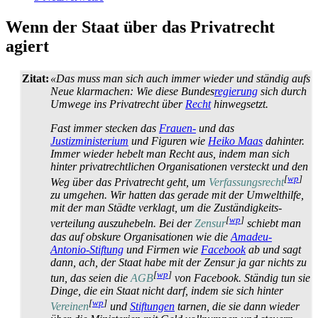
Wenn der Staat über das Privatrecht
agiert
Zitat:
«Das muss man sich auch immer wieder und ständig aufs
Neue klarmachen: Wie diese Bundes
regierung
sich durch
Umwege ins Privatrecht über
Recht
hinwegsetzt.
Fast immer stecken das
Frauen-
und das
Justizministerium
und Figuren wie
Heiko Maas
dahinter.
Immer wieder hebelt man Recht aus, indem man sich
hinter privatrechtlichen Organisationen versteckt und den
[
wp
]
Weg über das Privatrecht geht, um
Verfassungsrecht
zu umgehen. Wir hatten das gerade mit der Umwelthilfe,
mit der man Städte verklagt, um die Zuständigkeits­
[
wp
]
verteilung auszuhebeln. Bei der
Zensur
schiebt man
das auf obskure Organisationen wie die
Amadeu-
Antonio-Stiftung
und Firmen wie
Facebook
ab und sagt
dann, ach, der Staat habe mit der Zensur ja gar nichts zu
[
wp
]
tun, das seien die
AGB
von Facebook. Ständig tun sie
Dinge, die ein Staat nicht darf, indem sie sich hinter
[
wp
]
Vereinen
und
Stiftungen
tarnen, die sie dann wieder