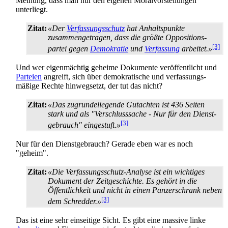
Meinung, dass man nur den eigenen Moral­vorstellungen
unterliegt.
Zitat:
«Der
Verfassungsschutz
hat Anhalts­punkte
zusammen­getragen, dass die größte Oppositions­
[3]
partei gegen
Demokratie
und
Verfassung
arbeitet.»
Und wer eigenmächtig geheime Dokumente veröffentlicht und
Parteien
angreift, sich über demokratische und verfassungs­
mäßige Rechte hinwegsetzt, der tut das nicht?
Zitat:
«Das zugrundeliegende Gutachten ist 436 Seiten
stark und als "Verschluss­sache - Nur für den Dienst­
[3]
gebrauch" eingestuft.»
Nur für den Dienstgebrauch? Gerade eben war es noch
"geheim".
Zitat:
«Die Verfassungsschutz-Analyse ist ein wichtiges
Dokument der Zeitgeschichte. Es gehört in die
Öffentlichkeit und nicht in einen Panzerschrank neben
[3]
dem Schredder.»
Das ist eine sehr einseitige Sicht. Es gibt eine massive linke