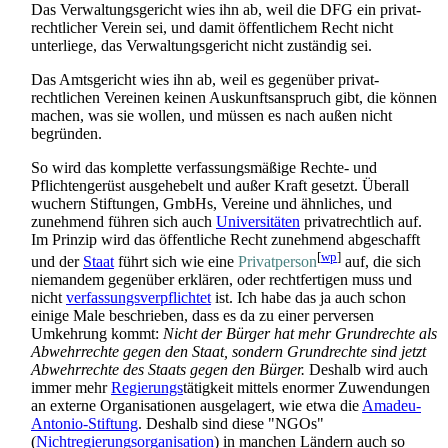
Das Verwaltungsgericht wies ihn ab, weil die DFG ein privat­
rechtlicher Verein sei, und damit öffentlichem Recht nicht
unterliege, das Verwaltungs­gericht nicht zuständig sei.
Das Amtsgericht wies ihn ab, weil es gegenüber privat­
rechtlichen Vereinen keinen Auskunfts­anspruch gibt, die können
machen, was sie wollen, und müssen es nach außen nicht
begründen.
So wird das komplette verfassungs­mäßige Rechte- und
Pflichten­gerüst ausgehebelt und außer Kraft gesetzt. Überall
wuchern Stiftungen, GmbHs, Vereine und ähnliches, und
zunehmend führen sich auch
Universitäten
privat­rechtlich auf.
Im Prinzip wird das öffentliche Recht zunehmend abgeschafft
[
wp
]
und der
Staat
führt sich wie eine
Privatperson
auf, die sich
niemandem gegenüber erklären, oder rechtfertigen muss und
nicht
verfassungs­verpflichtet
ist. Ich habe das ja auch schon
einige Male beschrieben, dass es da zu einer perversen
Umkehrung kommt:
Nicht der Bürger hat mehr Grundrechte als
Abwehrrechte gegen den Staat, sondern Grundrechte sind jetzt
Abwehrrechte des Staats gegen den Bürger.
Deshalb wird auch
immer mehr
Regierungs
­tätigkeit mittels enormer Zuwendungen
an externe Organisationen ausgelagert, wie etwa die
Amadeu-
Antonio-Stiftung
. Deshalb sind diese "NGOs"
(
Nichtregierungsorganisation
) in manchen Ländern auch so