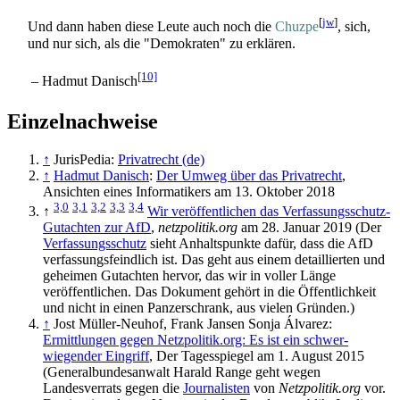
[
jw
]
Und dann haben diese Leute auch noch die
Chuzpe
, sich,
und nur sich, als die "Demokraten" zu erklären.
[10]
– Hadmut Danisch
Einzelnachweise
↑
JurisPedia:
Privatrecht (de)
↑
Hadmut Danisch
:
Der Umweg über das Privatrecht
,
Ansichten eines Informatikers am 13. Oktober 2018
3,0
3,1
3,2
3,3
3,4
↑
Wir veröffentlichen das Verfassungsschutz-
Gutachten zur AfD
,
netzpolitik.org
am 28. Januar 2019 (Der
Verfassungsschutz
sieht Anhaltspunkte dafür, dass die AfD
verfassungs­feindlich ist. Das geht aus einem detaillierten und
geheimen Gutachten hervor, das wir in voller Länge
veröffentlichen. Das Dokument gehört in die Öffentlichkeit
und nicht in einen Panzerschrank, aus vielen Gründen.)
↑
Jost Müller-Neuhof, Frank Jansen Sonja Álvarez:
Ermittlungen gegen Netzpolitik.org: Es ist ein schwer­
wiegender Eingriff
, Der Tagesspiegel am 1. August 2015
(Generalbundesanwalt Harald Range geht wegen
Landesverrats gegen die
Journalisten
von
Netzpolitik.org
vor.