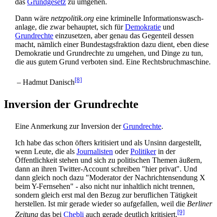
das
Grundgesetz
zu umgehen.
Dann wäre
netzpolitik.org
eine kriminelle Informations­wasch­
anlage, die zwar behauptet, sich für
Demokratie
und
Grundrechte
einzusetzen, aber genau das Gegenteil dessen
macht, nämlich einer Bundestags­fraktion dazu dient, eben diese
Demokratie und Grundrechte zu umgehen, und Dinge zu tun,
die aus gutem Grund verboten sind. Eine Rechtsbruchmaschine.
[8]
– Hadmut Danisch
Inversion der Grundrechte
Eine Anmerkung zur Inversion der
Grundrechte
.
Ich habe das schon öfters kritisiert und als Unsinn dargestellt,
wenn Leute, die als
Journalisten
oder
Politiker
in der
Öffentlichkeit stehen und sich zu politischen Themen äußern,
dann an ihren Twitter-Account schreiben "hier privat". Und
dann gleich noch dazu "Moderator der Nachrichten­sendung X
beim Y-Fernsehen" - also nicht nur inhaltlich nicht trennen,
sondern gleich erst mal den Bezug zur beruflichen Tätigkeit
herstellen. Ist mir gerade wieder so aufgefallen, weil die
Berliner
[9]
Zeitung
das bei
Chebli
auch gerade deutlich kritisiert.