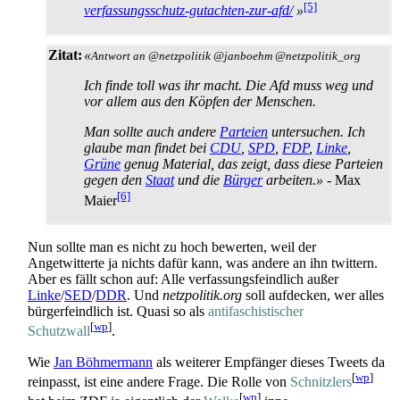
[5]
verfassungsschutz-gutachten-zur-afd/
»
Zitat:
«
Antwort an @netzpolitik @janboehm @netzpolitik_org
Ich finde toll was ihr macht. Die Afd muss weg und
vor allem aus den Köpfen der Menschen.
Man sollte auch andere
Parteien
untersuchen. Ich
glaube man findet bei
CDU
,
SPD
,
FDP
,
Linke
,
Grüne
genug Material, das zeigt, dass diese Parteien
gegen den
Staat
und die
Bürger
arbeiten.»
- Max
[6]
Maier
Nun sollte man es nicht zu hoch bewerten, weil der
Angetwitterte ja nichts dafür kann, was andere an ihn twittern.
Aber es fällt schon auf: Alle verfassungs­feindlich außer
Linke
/
SED
/
DDR
. Und
netzpolitik.org
soll aufdecken, wer alles
bürger­feindlich ist. Quasi so als
antifaschistischer
[
wp
]
Schutzwall
.
Wie
Jan Böhmermann
als weiterer Empfänger dieses Tweets da
[
wp
]
reinpasst, ist eine andere Frage. Die Rolle von
Schnitzlers
[
wp
]