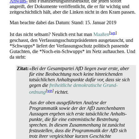
Anwalts-
und Finanzierungs­infra­struktur, die jeden sofort
angreift, der Dokumente veröffentlicht, die er für wichtig und
zeit­geschichtlich hält, aber die Linken nicht in den Kram passen.
Man beachte dabei das Datum: Stand: 15. Januar 2019
[
wp
]
Ist das nicht seltsam? Neulich erst hat man
Maaßen
geschasst, den Verfassungs­schutz­präsidenten ausgetauscht, und
*Schwupps* liefert der Verfassungs­schutz politisch passende
Gutachten, die *Noch-ein-Schwupps* im Netz auftauchen. Und
da steht:
Zitat:
«Bei der Gesamtpartei AfD liegen zwar erste, aber
für eine Beobachtung noch keine hinreichenden
tatsächlichen Anhalts­punkte dafür vor, dass sie sich
gegen die
freiheitliche demokratische Grund­
[
wp
]
ordnung
richtet.
Aus der oben ausgeführten Analyse der
Programmatik sowie der der AfD zurechenbaren
Aussagen ergeben sich erste tatsächliche Anhalts­
punkte, die für eine extremistische Bestrebung
sprechen. In diesem Zusammenhang ist zunächst
festzustellen, dass die Programmatik der AfD sich
trotz ihrer vergleichbar kurzen Geschichte