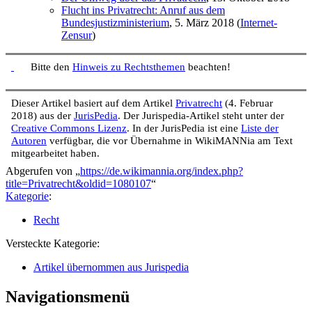
Flucht ins Privatrecht: Anruf aus dem
Bundesjustizministerium
, 5. März 2018 (
Internet-
Zensur
)
Bitte den
Hinweis zu Rechtsthemen
beachten!
Dieser Artikel basiert auf dem Artikel
Privatrecht
(4. Februar
2018) aus der
JurisPedia
. Der Jurispedia-Artikel steht unter der
Creative Commons Lizenz
. In der JurisPedia ist eine
Liste der
Autoren
verfügbar, die vor Übernahme in WikiMANNia am Text
mitgearbeitet haben.
Abgerufen von „
https://de.wikimannia.org/index.php?
title=Privatrecht&oldid=1080107
“
Kategorie
:
Recht
Versteckte Kategorie:
Artikel übernommen aus Jurispedia
Navigationsmenü