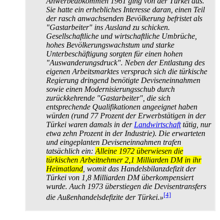
Anwerbeabkommen 1961 ging von der Türkei aus.
Sie hatte ein erhebliches Interesse daran, einen Teil
der rasch anwachsenden Bevölkerung befristet als
"Gastarbeiter" ins Ausland zu schicken.
Gesellschaftliche und wirtschaftliche Umbrüche,
hohes Bevölkerungs­wachstum und starke
Unterbeschäftigung sorgten für einen hohen
"Auswanderungs­druck". Neben der Entlastung des
eigenen Arbeitsmarktes versprach sich die türkische
Regierung dringend benötigte Devisen­einnahmen
sowie einen Modernisierungs­schub durch
zurückkehrende "Gastarbeiter", die sich
entsprechende Qualifikationen angeeignet haben
würden (rund 77 Prozent der Erwerbstätigen in der
Türkei waren damals in der
Landwirtschaft
tätig, nur
etwa zehn Prozent in der Industrie). Die erwarteten
und eingeplanten Devisen­einnahmen trafen
tatsächlich ein:
Alleine 1972 überwiesen die
türkischen Arbeitnehmer 2,1 Milliarden DM in ihr
Heimatland
, womit das Handels­bilanz­defizit der
Türkei von 1,8 Milliarden DM überkompensiert
wurde. Auch 1973 überstiegen die Devisen­transfers
[4]
die Außen­handels­defizite der Türkei.»