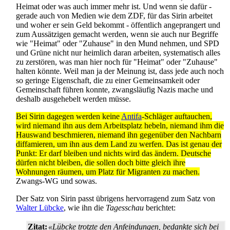
Heimat oder was auch immer mehr ist. Und wenn sie dafür -
gerade auch von Medien wie dem ZDF, für das Sirin arbeitet
und woher er sein Geld bekommt - öffentlich angeprangert und
zum Aussätzigen gemacht werden, wenn sie auch nur Begriffe
wie "Heimat" oder "Zuhause" in den Mund nehmen, und SPD
und Grüne nicht nur heimlich daran arbeiten, systematisch alles
zu zerstören, was man hier noch für "Heimat" oder "Zuhause"
halten könnte. Weil man ja der Meinung ist, dass jede auch noch
so geringe Eigenschaft, die zu einer Gemeinsamkeit oder
Gemeinschaft führen konnte, zwangsläufig Nazis mache und
deshalb ausgehebelt werden müsse.
Bei Sirin dagegen werden keine
Antifa
-Schläger auftauchen,
wird niemand ihn aus dem Arbeitsplatz hebeln, niemand ihm die
Hauswand beschmieren, niemand ihn gegenüber den Nachbarn
diffamieren, um ihn aus dem Land zu werfen. Das ist genau der
Punkt: Er darf bleiben und nichts wird das ändern. Deutsche
dürfen nicht bleiben, die sollen doch bitte gleich ihre
Wohnungen räumen, um Platz für Migranten zu machen.
Zwangs-WG und sowas.
Der Satz von Sirin passt übrigens hervorragend zum Satz von
Walter Lübcke
, wie ihn die
Tagesschau
berichtet:
Zitat:
«Lübcke trotzte den Anfeindungen, bedankte sich bei