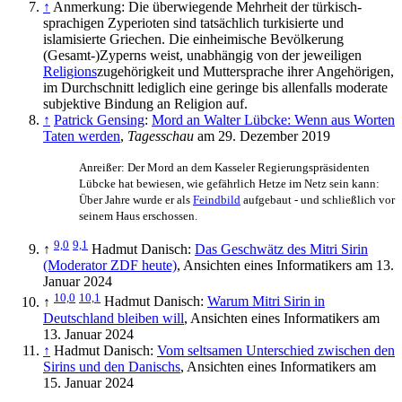
↑
Anmerkung: Die überwiegende Mehrheit der türkisch­
sprachigen Zyperioten sind tatsächlich turkisierte und
islamisierte Griechen. Die einheimische Bevölkerung
(Gesamt-)Zyperns weist, unabhängig von der jeweiligen
Religions
­zugehörigkeit und Muttersprache ihrer Angehörigen,
im Durchschnitt lediglich eine geringe bis allenfalls moderate
subjektive Bindung an Religion auf.
↑
Patrick Gensing
:
Mord an Walter Lübcke: Wenn aus Worten
Taten werden
,
Tagesschau
am 29. Dezember 2019
Anreißer: Der Mord an dem Kasseler Regierungspräsidenten
Lübcke hat bewiesen, wie gefährlich Hetze im Netz sein kann:
Über Jahre wurde er als
Feindbild
aufgebaut - und schließlich vor
seinem Haus erschossen.
9,0
9,1
↑
Hadmut Danisch:
Das Geschwätz des Mitri Sirin
(Moderator ZDF heute)
, Ansichten eines Informatikers am 13.
Januar 2024
10,0
10,1
↑
Hadmut Danisch:
Warum Mitri Sirin in
Deutschland bleiben will
, Ansichten eines Informatikers am
13. Januar 2024
↑
Hadmut Danisch:
Vom seltsamen Unterschied zwischen den
Sirins und den Danischs
, Ansichten eines Informatikers am
15. Januar 2024