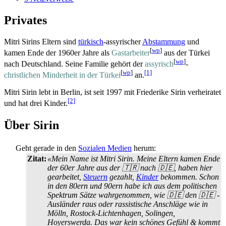
Privates
Mitri Sirins Eltern sind
türkisch
-assyrischer
Abstammung
und
[
wp
]
kamen Ende der 1960er Jahre als
Gastarbeiter
aus der Türkei
[
wp
]
nach Deutschland. Seine Familie gehört der
assyrisch
-
[
wp
]
[1]
christlichen Minderheit in der Türkei
an.
Mitri Sirin lebt in Berlin, ist seit 1997 mit Friederike Sirin verheiratet
[2]
und hat drei Kinder.
Über Sirin
Geht gerade in den
Sozialen Medien
herum:
Zitat:
«Mein Name ist Mitri Sirin. Meine Eltern kamen Ende
der 60er Jahre aus der 🇹🇷 nach 🇩🇪, haben hier
gearbeitet,
Steuern
gezahlt,
Kinder
bekommen. Schon
in den 80ern und 90ern habe ich aus dem politischen
Spektrum Sätze wahrgenommen, wie 🇩🇪 den 🇩🇪 -
Ausländer raus oder rassistische Anschläge wie in
Mölln, Rostock-Lichtenhagen, Solingen,
Hoyerswerda. Das war kein schönes Gefühl & kommt