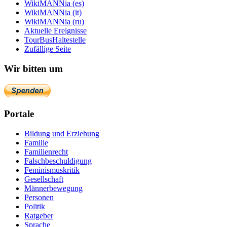
WikiMANNia (es)
WikiMANNia (it)
WikiMANNia (ru)
Aktuelle Ereignisse
TourBusHaltestelle
Zufällige Seite
Wir bitten um
Portale
Bildung und Erziehung
Familie
Familienrecht
Falschbeschuldigung
Feminismuskritik
Gesellschaft
Männerbewegung
Personen
Politik
Ratgeber
Sprache