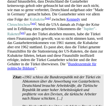
darauf hinausliefen, dass Deutschland die Gastarbeiter
keineswegs geholt oder gebraucht hat und die hier auch nicht,
wie man so gerne verbreitet, Deutschland aufgebaut oder "Made
in Germany" gemacht haben. Die Gastarbeiter seien vor allem
[
wp
]
eine Folge der
Kubakrise
zwischen
Kennedy
und
[
wp
]
Chruschtschow
. Weil die USA damals als Folge der Krise
und in Erfüllung eines geheimen Abkommens die
"Jupiter"-
[
wp
]
Raketen
aus der Türkei abziehen mussten, habe die Türkei
einen Finanz­ausgleich gewollt, was so nicht stimmen kann, weil
das Gastarbeiter­einkommen von 1961 stammt, die Kubakrise
aber erst 1962 stattfand. Es passt aber, dass die Türkei getarnte
Finanzhilfen für die Stationierung der US-Raketen, die dann zur
Kubakrise führten, bekam und diese Finanzhilfe inoffiziell
erfolgte, indem die Türkei Gastarbeiter schickte und die ihre
Gehälter in die Türkei überwiesen. Die "
Bundeszentrale für
politische Bildung
":
Zitat:
«1961 schloss die Bundesrepublik mit der Türkei ein
Abkommen über die Anwerbung von Gastarbeitern.
Deutschland brauchte Arbeitskräfte, die Türkische
Republik litt unter hoher Arbeitslosigkeit und
profitierte von den Devisen, die türkische Arbeiter
nach Hause schickten. [...]