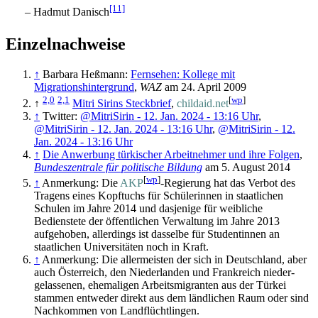
[11]
– Hadmut Danisch
Einzelnachweise
↑
Barbara Heßmann:
Fernsehen: Kollege mit
Migrationshintergrund
,
WAZ
am 24. April 2009
2,0
2,1
[
wp
]
↑
Mitri Sirins Steckbrief
,
childaid.net
↑
Twitter:
@MitriSirin - 12. Jan. 2024 - 13:16 Uhr
,
@MitriSirin - 12. Jan. 2024 - 13:16 Uhr
,
@MitriSirin - 12.
Jan. 2024 - 13:16 Uhr
↑
Die Anwerbung türkischer Arbeitnehmer und ihre Folgen
,
Bundeszentrale für politische Bildung
am 5. August 2014
[
wp
]
↑
Anmerkung: Die
AKP
-Regierung hat das Verbot des
Tragens eines Kopftuchs für Schülerinnen in staatlichen
Schulen im Jahre 2014 und dasjenige für weibliche
Bedienstete der öffentlichen Verwaltung im Jahre 2013
aufgehoben, allerdings ist dasselbe für Studentinnen an
staatlichen Universitäten noch in Kraft.
↑
Anmerkung: Die allermeisten der sich in Deutschland, aber
auch Österreich, den Niederlanden und Frankreich nieder­
gelassenen, ehemaligen Arbeits­migranten aus der Türkei
stammen entweder direkt aus dem ländlichen Raum oder sind
Nachkommen von Land­flüchtlingen.