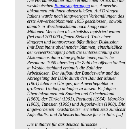
Die Herkunftsländer übten erheblichen Druck auf die
westdeutschen
Bundesregierungen
aus, Anwerbe­
abkommen mit ihnen abzuschließen. Auf Drängen
Italiens wurde nach langwierigen Verhandlungen das
erste Anwerbeabkommen 1955 geschlossen, obwohl
damals in Westdeutschland noch knapp eine
Millionen Menschen als arbeitslos registriert waren
(bei rund 200.000 offenen Stellen). Trotz einer
längeren und kontroversen öffentlichen Diskussion
(mit Dominanz ablehnender Stimmen, einschließlich
der Gewerkschaften) blieb die Unterzeichnung des
Abkommens dann ohne jegliche innen­politische
Resonanz. 1960 überstieg die Zahl der offenen Stellen
in Westdeutschland erstmals die Zahl der
Arbeitslosen. Der Aufbau der Bundeswehr und die
Abriegelung der DDR durch den Bau der Mauer
(1961) taten ein Übriges, die Anwerbepolitik in
größerem Umfang anlaufen zu lassen. Es folgten
Übereinkommen mit Spanien und Griechenland
(1960), der Türkei (1961), Portugal (1964), Marokko
(1963), Tunesien (1965) und Jugoslawien (1968). Die
angeworbenen "Gastarbeiter" erhielten stets zunächst
Aufenthalts- und Arbeits­erlaubnisse für ein Jahr. [...]
Die Initiative für das deutsch-türkische