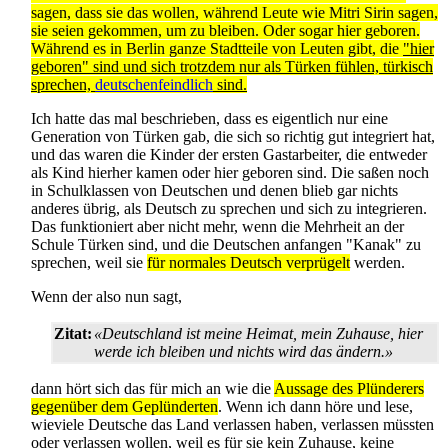
sagen, dass sie das wollen, während Leute wie Mitri Sirin sagen,
sie seien gekommen, um zu bleiben. Oder sogar hier geboren.
Während es in Berlin ganze Stadtteile von Leuten gibt, die
"hier
geboren" sind und sich trotzdem nur als Türken fühlen, türkisch
sprechen,
deutschen­feindlich
sind.
Ich hatte das mal beschrieben, dass es eigentlich nur eine
Generation von Türken gab, die sich so richtig gut integriert hat,
und das waren die Kinder der ersten Gastarbeiter, die entweder
als Kind hierher kamen oder hier geboren sind. Die saßen noch
in Schulklassen von Deutschen und denen blieb gar nichts
anderes übrig, als Deutsch zu sprechen und sich zu integrieren.
Das funktioniert aber nicht mehr, wenn die Mehrheit an der
Schule Türken sind, und die Deutschen anfangen "Kanak" zu
sprechen, weil sie
für normales Deutsch verprügelt
werden.
Wenn der also nun sagt,
Zitat:
«Deutschland ist meine Heimat, mein Zuhause, hier
werde ich bleiben und nichts wird das ändern.»
dann hört sich das für mich an wie die
Aussage des Plünderers
gegenüber dem Geplünderten
. Wenn ich dann höre und lese,
wieviele Deutsche das Land verlassen haben, verlassen müssten
oder verlassen wollen, weil es für sie kein Zuhause, keine