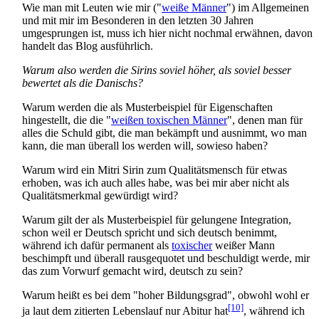
Wie man mit Leuten wie mir ("
weiße Männer
") im Allgemeinen
und mit mir im Besonderen in den letzten 30 Jahren
umgesprungen ist, muss ich hier nicht nochmal erwähnen, davon
handelt das Blog ausführlich.
Warum also werden die Sirins soviel höher, als soviel besser
bewertet als die Danischs?
Warum werden die als Musterbeispiel für Eigenschaften
hingestellt, die die "
weißen toxischen Männer
", denen man für
alles die Schuld gibt, die man bekämpft und ausnimmt, wo man
kann, die man überall los werden will, sowieso haben?
Warum wird ein Mitri Sirin zum Qualitätsmensch für etwas
erhoben, was ich auch alles habe, was bei mir aber nicht als
Qualitätsmerkmal gewürdigt wird?
Warum gilt der als Musterbeispiel für gelungene Integration,
schon weil er Deutsch spricht und sich deutsch benimmt,
während ich dafür permanent als
toxischer
weißer Mann
beschimpft und überall rausgequotet und beschuldigt werde, mir
das zum Vorwurf gemacht wird, deutsch zu sein?
Warum heißt es bei dem "hoher Bildungsgrad", obwohl wohl er
[10]
ja laut dem zitierten Lebenslauf nur Abitur hat
, während ich