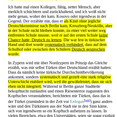
Ich hatte mal einen Kollegen, fähig, netter Mensch, aber
merklich schüchtern und zurückhaltend, und ich weiß nicht
mehr genau, woher der kam. Kosovo oder irgendwas in der
Gegend. Der erzählte mir, dass er
als Kind ohne jegliche
Deutsch­kenntnisse nach Berlin kam, Kreuzberg/Neukölln, aber
in der Schule nicht bleiben konnte, zu einer viel weiter weg
entfernten Schule musste, weil er auf der ersten Schule
keine
Chance hatte, Deutsch zu lernen
. Die war fest in türkischer
Hand und dort wurde
systematisch verhindert
, dass auf dem
Schulhof oder zwischen den Schülern
Deutsch gesprochen
wurde.
In Zypern wird mir über Nordzypern im Prinzip das Gleiche
erzählt, was mir selbst Türken über Deutschland erzählt hatten:
Dass da nämlich keine türkische Durch­schnitt­bevölkerung
ankommt, sondern
systematisch und gezielt eine stark religiöse
Unterschicht etabliert wird, weil die gewährleistet, dass sie sich
eben nicht integriert.
Während in Berlin ganze Stadtteile
bekopfttucht rumlaufen und einen Riesenterror zugunsten des
Kopftuches veranstalteten, berichteten mir Türken, dass das in
[
wp
]
der Türkei (zumindest in der Zeit vor
Erdogan
) ganz anders
wäre und den Türkinnen aus der Stadt nie in den Sinn käme,
sich von irgendwem so ein Kopftuch aufsetzen zu lassen. In
vielen Bereichen, etwa den Universitäten, seien sie sogar explizit