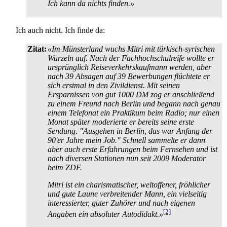
Ich kann da nichts finden.»
Ich auch nicht. Ich finde da:
Zitat:
«Im Münsterland wuchs Mitri mit türkisch-syrischen
Wurzeln auf. Nach der Fachhochschulreife wollte er
ursprünglich Reise­verkehrs­kaufmann werden, aber
nach 39 Absagen auf 39 Bewerbungen flüchtete er
sich erstmal in den Zivildienst. Mit seinen
Ersparnissen von gut 1000 DM zog er anschließend
zu einem Freund nach Berlin und begann nach genau
einem Telefonat ein Praktikum beim Radio; nur einen
Monat später moderierte er bereits seine erste
Sendung. "Ausgehen in Berlin, das war Anfang der
90'er Jahre mein Job." Schnell sammelte er dann
aber auch erste Erfahrungen beim Fernsehen und ist
nach diversen Stationen nun seit 2009 Moderator
beim ZDF.
Mitri ist ein charismatischer, weltoffener, fröhlicher
und gute Laune verbreitender Mann, ein vielseitig
interessierter, guter Zuhörer und nach eigenen
[2]
Angaben ein absoluter Autodidakt.»