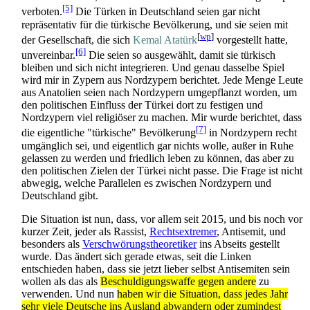
[5]
verboten.
Die Türken in Deutschland seien gar nicht
repräsentativ für die türkische Bevölkerung, und sie seien mit
[
wp
]
der Gesellschaft, die sich
Kemal Atatürk
vorgestellt hatte,
[6]
unvereinbar.
Die seien so ausgewählt, damit sie türkisch
bleiben und sich nicht integrieren. Und genau dasselbe Spiel
wird mir in Zypern aus Nordzypern berichtet. Jede Menge Leute
aus Anatolien seien nach Nordzypern umgepflanzt worden, um
den politischen Einfluss der Türkei dort zu festigen und
Nordzypern viel religiöser zu machen. Mir wurde berichtet, dass
[7]
die eigentliche "türkische" Bevölkerung
in Nordzypern recht
umgänglich sei, und eigentlich gar nichts wolle, außer in Ruhe
gelassen zu werden und friedlich leben zu können, das aber zu
den politischen Zielen der Türkei nicht passe. Die Frage ist nicht
abwegig, welche Parallelen es zwischen Nordzypern und
Deutschland gibt.
Die Situation ist nun, dass, vor allem seit 2015, und bis noch vor
kurzer Zeit, jeder als Rassist,
Rechtsextremer
, Antisemit, und
besonders als
Verschwörungs­theoretiker
ins Abseits gestellt
wurde. Das ändert sich gerade etwas, seit die Linken
entschieden haben, dass sie jetzt lieber selbst Antisemiten sein
wollen als das als
Beschuldigungs­waffe gegen andere
zu
verwenden. Und nun
haben wir die Situation, dass jedes Jahr
sehr viele Deutsche ins Ausland abwandern oder zumindest