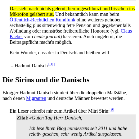
Das sieht nach nichts gelernt, herumgeschlunzt und bisschen ins
Mikrofon gelabert aus.
Und bekanntlich kann man beim
Öffentlich-Rechtlichen Rundfunk
ohne weiteres gehoben
sechsstellig plus sittenwidrig fette Pension und gegebenenfalls
Abfindung oder monströse freiberufliche Honorare (vgl.
Claus
Kleber
vom
heute journal
) kassieren. Auch ungelernt, die
Beitragspflicht macht's möglich.
Kein Wunder, dass der in Deutschland bleiben will.
[10]
– Hadmut Danisch
Die Sirins und die Danischs
Blogger Hadmut Danisch sinniert über die doppelten Maßstäbe,
nach denen
Migranten
und deutsche Männer bewertet werden.
[9]
Ein Leser schreibt mir zum Artikel über Mitri Sirin:
Zitat:
«Guten Tag Herr Danisch,
Ich lese Ihren Blog mindestens seit 2011 und habe
relativ gesehen, sehr wenig Artikel ausgelassen.