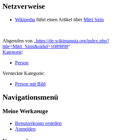
Netzverweise
Wikipedia
führt einen Artikel über
Mitri Sirin
Abgerufen von „
https://de.wikimannia.org/index.php?
title=Mitri_Sirin&oldid=1089898
“
Kategorie
:
Person
Versteckte Kategorie:
Person mit Bild
Navigationsmenü
Meine Werkzeuge
Benutzerkonto erstellen
Anmelden