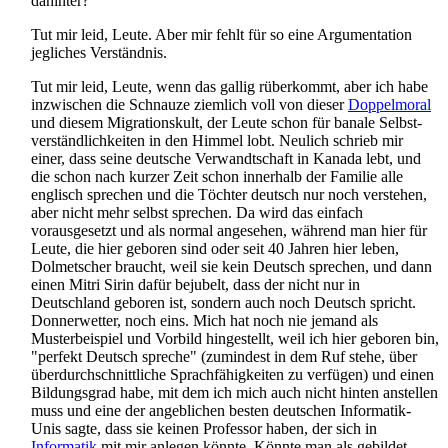
dahinter?
Tut mir leid, Leute. Aber mir fehlt für so eine Argumentation
jegliches Verständnis.
Tut mir leid, Leute, wenn das gallig rüberkommt, aber ich habe
inzwischen die Schnauze ziemlich voll von dieser
Doppelmoral
und diesem Migrationskult, der Leute schon für banale Selbst­
verständlichkeiten in den Himmel lobt. Neulich schrieb mir
einer, dass seine deutsche Verwandtschaft in Kanada lebt, und
die schon nach kurzer Zeit schon innerhalb der Familie alle
englisch sprechen und die Töchter deutsch nur noch verstehen,
aber nicht mehr selbst sprechen. Da wird das einfach
vorausgesetzt und als normal angesehen, während man hier für
Leute, die hier geboren sind oder seit 40 Jahren hier leben,
Dolmetscher braucht, weil sie kein Deutsch sprechen, und dann
einen Mitri Sirin dafür bejubelt, dass der nicht nur in
Deutschland geboren ist, sondern auch noch Deutsch spricht.
Donnerwetter, noch eins. Mich hat noch nie jemand als
Musterbeispiel und Vorbild hingestellt, weil ich hier geboren bin,
"perfekt Deutsch spreche" (zumindest in dem Ruf stehe, über
über­durch­schnittliche Sprach­fähigkeiten zu verfügen) und einen
Bildungsgrad habe, mit dem ich mich auch nicht hinten anstellen
muss und eine der angeblichen besten deutschen Informatik-
Unis sagte, dass sie keinen Professor haben, der sich in
Informatik
mit mir anlegen könnte. Könnte man als gebildet