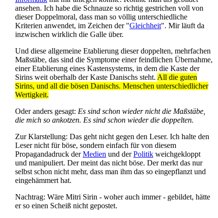
ansehen. Ich habe die Schnauze so richtig gestrichen voll von
dieser Doppelmoral, dass man so völlig unterschiedliche
Kriterien anwendet, im Zeichen der "
Gleichheit
". Mir läuft da
inzwischen wirklich die Galle über.
Und diese allgemeine Etablierung dieser doppelten, mehrfachen
Maßstäbe, das sind die Symptome einer feindlichen Übernahme,
einer Etablierung eines Kastensystems, in dem die Kaste der
Sirins weit oberhalb der Kaste Danischs steht.
All die guten
Sirins, und all die bösen Danischs. Menschen unterschiedlicher
Wertigkeit.
Oder anders gesagt:
Es sind schon wieder nicht die Maßstäbe,
die mich so ankotzen. Es sind schon wieder die doppelten.
Zur Klarstellung: Das geht nicht gegen den Leser. Ich halte den
Leser nicht für böse, sondern einfach für von diesem
Propaganda­druck der
Medien
und der
Politik
weichgekloppt
und manipuliert. Der meint das nicht böse. Der merkt das nur
selbst schon nicht mehr, dass man ihm das so eingepflanzt und
eingehämmert hat.
Nachtrag: Wäre Mitri Sirin - woher auch immer - gebildet, hätte
er so einen Scheiß nicht gepostet.