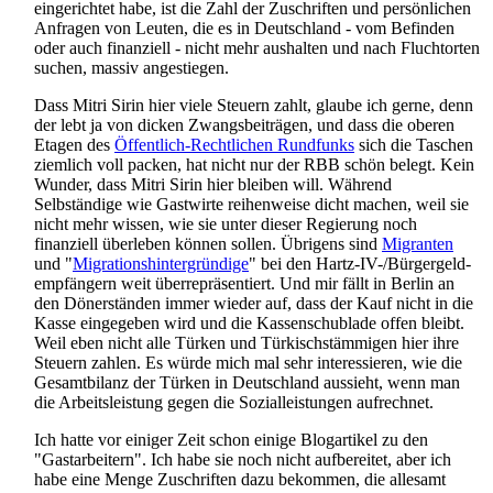
eingerichtet habe, ist die Zahl der Zuschriften und persönlichen
Anfragen von Leuten, die es in Deutschland - vom Befinden
oder auch finanziell - nicht mehr aushalten und nach Fluchtorten
suchen, massiv angestiegen.
Dass Mitri Sirin hier viele Steuern zahlt, glaube ich gerne, denn
der lebt ja von dicken Zwangsbeiträgen, und dass die oberen
Etagen des
Öffentlich-Rechtlichen Rundfunks
sich die Taschen
ziemlich voll packen, hat nicht nur der RBB schön belegt. Kein
Wunder, dass Mitri Sirin hier bleiben will. Während
Selbständige wie Gastwirte reihenweise dicht machen, weil sie
nicht mehr wissen, wie sie unter dieser Regierung noch
finanziell überleben können sollen. Übrigens sind
Migranten
und "
Migrations­hinter­gründige
" bei den Hartz-IV-/Bürgergeld­
empfängern weit überrepräsentiert. Und mir fällt in Berlin an
den Dönerständen immer wieder auf, dass der Kauf nicht in die
Kasse eingegeben wird und die Kassen­schublade offen bleibt.
Weil eben nicht alle Türken und Türkisch­stämmigen hier ihre
Steuern zahlen. Es würde mich mal sehr interessieren, wie die
Gesamtbilanz der Türken in Deutschland aussieht, wenn man
die Arbeits­leistung gegen die Sozial­leistungen aufrechnet.
Ich hatte vor einiger Zeit schon einige Blogartikel zu den
"Gastarbeitern". Ich habe sie noch nicht aufbereitet, aber ich
habe eine Menge Zuschriften dazu bekommen, die allesamt