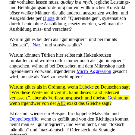
mir vorhalten lassen muss,
quality is a myth
, jegliche Leistungs-
und Befähigungs­anforderung nur ein willkürliches Konstrukt
böser weißer Männer, die alle anderen ausgrenzen wollen, und
Ausgebildete per
Quote
durch "Quereinsteiger", systematisch
durch Leute ohne Ausbildung, ersetzt werden, weil man die
Ausbildung miss- und verachtet?
Warum gilt es bei dem als "gut integriert" und bei mir als
"deutsch", "
Nazi
" und sonstwas alles?
Warum könnten Türken hier selbst mit Hakenkreuzen
rumlaufen, und würden dafür immer noch als "gut integriert"
angesehen, während bei Deutschen mit dem Mikroskop nach
irgendeinem Vorwand, irgendeiner
Micro-Aggression
gesucht
wird, um sie als Nazi zu beschimpfen?
Warum gilt es als in Ordnung, wenn
Lübcke
zu Deutschen sagt
"Wer diese Werte nicht vertritt, kann dieses Land jederzeit
verlassen.", aber als Verfassungs­putsch und übelste
Gesinnung
,
wenn irgendwer von der
AfD
exakt das Gleiche sagt?
Ist das nur wieder ein Beispiel für doppelte Maßstäbe und
Doppelbegriffe
, wenn es gefällt und von den Richtigen kommt,
nennt man es "gut integriert", und wenn nicht, dann "toxisch
männlich" und "nazi-deutsch"? Oder steckt da Strategie