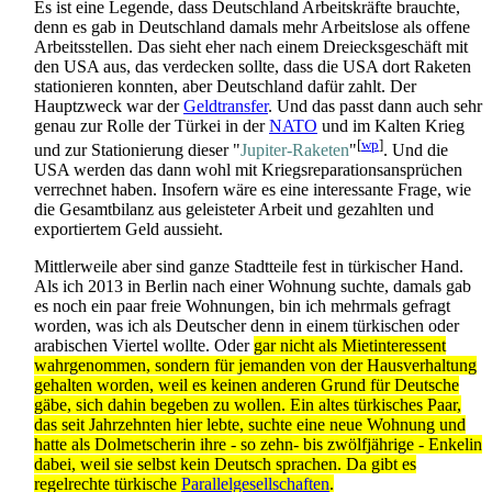
Es ist eine Legende, dass Deutschland Arbeitskräfte brauchte,
denn es gab in Deutschland damals mehr Arbeitslose als offene
Arbeitsstellen. Das sieht eher nach einem Dreiecks­geschäft mit
den USA aus, das verdecken sollte, dass die USA dort Raketen
stationieren konnten, aber Deutschland dafür zahlt. Der
Hauptzweck war der
Geldtransfer
. Und das passt dann auch sehr
genau zur Rolle der Türkei in der
NATO
und im Kalten Krieg
[
wp
]
und zur Stationierung dieser "
Jupiter-Raketen
"
. Und die
USA werden das dann wohl mit Kriegs­reparations­ansprüchen
verrechnet haben. Insofern wäre es eine interessante Frage, wie
die Gesamtbilanz aus geleisteter Arbeit und gezahlten und
exportiertem Geld aussieht.
Mittlerweile aber sind ganze Stadtteile fest in türkischer Hand.
Als ich 2013 in Berlin nach einer Wohnung suchte, damals gab
es noch ein paar freie Wohnungen, bin ich mehrmals gefragt
worden, was ich als Deutscher denn in einem türkischen oder
arabischen Viertel wollte. Oder
gar nicht als Mietinteressent
wahrgenommen, sondern für jemanden von der Hausverhaltung
gehalten worden, weil es keinen anderen Grund für Deutsche
gäbe, sich dahin begeben zu wollen. Ein altes türkisches Paar,
das seit Jahrzehnten hier lebte, suchte eine neue Wohnung und
hatte als Dolmetscherin ihre - so zehn- bis zwölfjährige - Enkelin
dabei, weil sie selbst kein Deutsch sprachen. Da gibt es
regelrechte türkische
Parallelgesellschaften
.