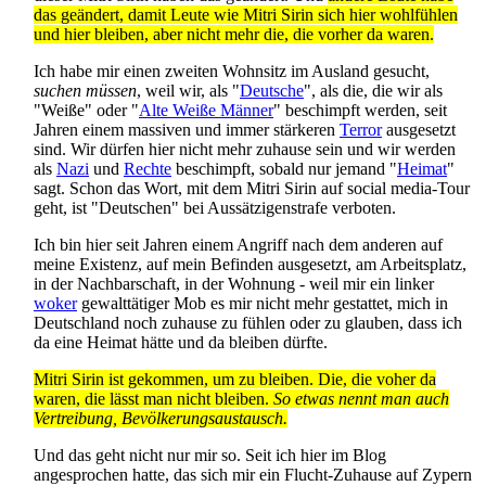
das geändert, damit Leute wie Mitri Sirin sich hier wohlfühlen
und hier bleiben, aber nicht mehr die, die vorher da waren.
Ich habe mir einen zweiten Wohnsitz im Ausland gesucht,
suchen müssen
, weil wir, als "
Deutsche
", als die, die wir als
"Weiße" oder "
Alte Weiße Männer
" beschimpft werden, seit
Jahren einem massiven und immer stärkeren
Terror
ausgesetzt
sind. Wir dürfen hier nicht mehr zuhause sein und wir werden
als
Nazi
und
Rechte
beschimpft, sobald nur jemand "
Heimat
"
sagt. Schon das Wort, mit dem Mitri Sirin auf social media-Tour
geht, ist "Deutschen" bei Aussätzigen­strafe verboten.
Ich bin hier seit Jahren einem Angriff nach dem anderen auf
meine Existenz, auf mein Befinden ausgesetzt, am Arbeitsplatz,
in der Nachbarschaft, in der Wohnung - weil mir ein linker
woker
gewalttätiger Mob es mir nicht mehr gestattet, mich in
Deutschland noch zuhause zu fühlen oder zu glauben, dass ich
da eine Heimat hätte und da bleiben dürfte.
Mitri Sirin ist gekommen, um zu bleiben. Die, die voher da
waren, die lässt man nicht bleiben.
So etwas nennt man auch
Vertreibung, Bevölkerungs­austausch.
Und das geht nicht nur mir so. Seit ich hier im Blog
angesprochen hatte, das sich mir ein Flucht-Zuhause auf Zypern