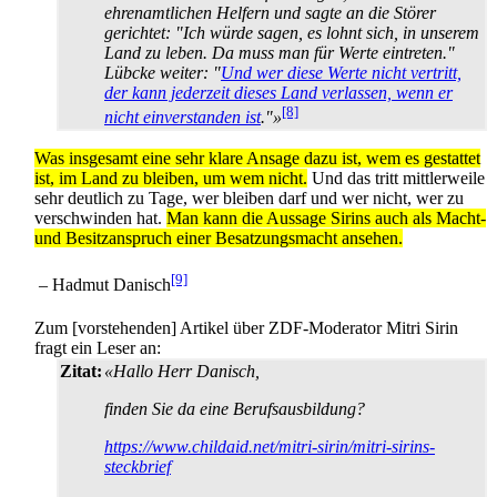
ehrenamtlichen Helfern und sagte an die Störer
gerichtet: "Ich würde sagen, es lohnt sich, in unserem
Land zu leben. Da muss man für Werte eintreten."
Lübcke weiter: "
Und wer diese Werte nicht vertritt,
der kann jederzeit dieses Land verlassen, wenn er
[8]
nicht einverstanden ist
."»
Was insgesamt eine sehr klare Ansage dazu ist, wem es gestattet
ist, im Land zu bleiben, um wem nicht.
Und das tritt mittlerweile
sehr deutlich zu Tage, wer bleiben darf und wer nicht, wer zu
verschwinden hat.
Man kann die Aussage Sirins auch als Macht-
und Besitzanspruch einer Besatzungsmacht ansehen.
[9]
– Hadmut Danisch
Zum [vorstehenden] Artikel über ZDF-Moderator Mitri Sirin
fragt ein Leser an:
Zitat:
«Hallo Herr Danisch,
finden Sie da eine Berufsausbildung?
https://www.childaid.net/mitri-sirin/mitri-sirins-
steckbrief