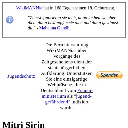
WikiMANNia
hat in 168 Tagen seinen 18. Geburtstag.
"Zuerst ignorieren sie dich, dann lachen sie über
dich, dann bekämpfen sie dich und dann gewinnst
du."
-
Mahatma Gandhi
Die Bericht­erstattung
WikiMANNias über
Vorgänge des
Zeitgeschehens dient der
staats­bürgerlichen
Aufklärung. Unterstützen
Jugendschutz
Sie eine einzig­artige
Webpräsenz, die in
Deutschland vom
Frauen­
ministerium
als "
jugend­
gefährdend
" indiziert
wurde.
Mitri Sirin