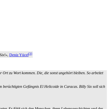
[3]
Six!»
,
Deniz Yücel
vor Ort zu Wort kommen. Die, die sonst ungehört bleiben. So arbeitet
e im berüchtigten Gefängnis El Helicoide in Caracas. Billy Six soll sich
porter. Er fühlt sich den Menschen, ihren Lebens­geschichten und der