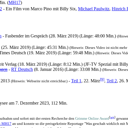
in. (
MH17
)
2
- Ein Film von Marco Pino mit Billy Six,
Michael Paulwitz
,
Hinrich
h
- Fasbender im Gespräch (28. März 2019) (Länge: 48:00 Min.)
(Hinwe
(25. März 2019) (Länge: 45:31 Min.)
(Hinweis: Dieses Video ist nicht mehr 
Times Deutsch (19. März 2019) (Länge: 59:48 Min.)
(Hinweis: Dieses Vid
eit Verlag (18. März 2019) (Länge: 8:12 Min.) (JF-TV Spezial mit Billy
ngen
-
RT Deutsch
(8. Januar 2016) (Länge: 33:08 Min.)
(Hinweis: Dieses
[9]
2013
-
Teil 1
, 22. März
,
Teil 2
, 26. 
(Hinweis: Webseite nicht erreichbar.)
ysee am 7. Dezember 2023, 112 Min.
[
wp
]
 aufnahm und sofort mit der ersten Recherche den
Grimme Online Award
gewann,
rz MH17
an und konnte so die preisgekrönte Reportage "Was geschah wirklich mit