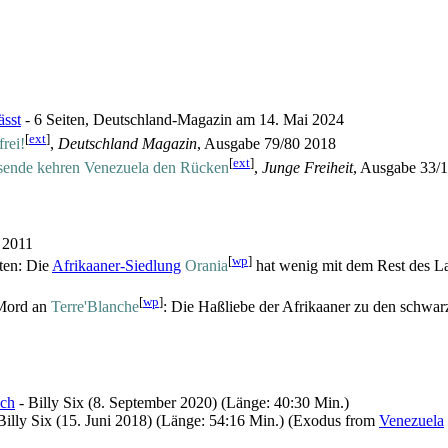
ässt
- 6 Seiten, Deutschland-Magazin am 14. Mai 2024
[
ext
]
rei!
,
Deutschland Magazin
, Ausgabe 79/80 2018
[
ext
]
usende kehren Venezuela den Rücken
,
Junge Freiheit
, Ausgabe 33/
i 2011
[
wp
]
ten: Die
Afrikaaner-Siedlung
Orania
hat wenig mit dem Rest des La
[
wp
]
 Mord an
Terre'Blanche
: Die Haßliebe der Afrikaaner zu den schwar
ich
- Billy Six (8. September 2020) (Länge: 40:30 Min.)
Billy Six (15. Juni 2018) (Länge: 54:16 Min.) (Exodus from
Venezuela