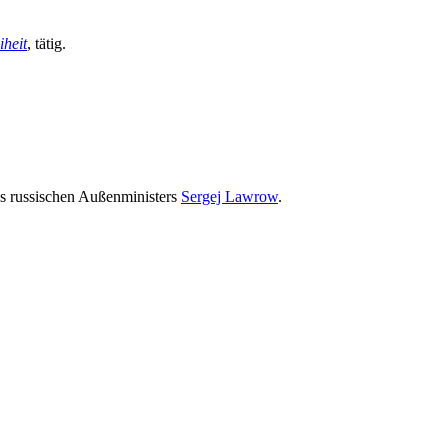
iheit
, tätig.
es russischen Außenministers
Sergej Lawrow
.