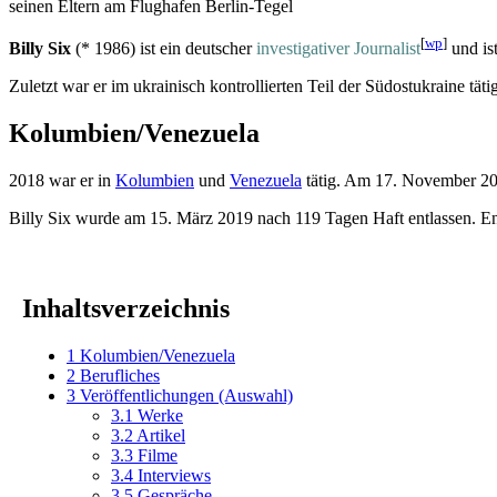
seinen Eltern am Flughafen Berlin-Tegel
[
wp
]
Billy Six
(* 1986) ist ein deutscher
investigativer Journalist
und is
Zuletzt war er im ukrainisch kontrollierten Teil der Südostukraine tätig
Kolumbien/Venezuela
2018 war er in
Kolumbien
und
Venezuela
tätig. Am 17. November 2
Billy Six wurde am 15. März 2019 nach 119 Tagen Haft entlassen. Ent
Inhaltsverzeichnis
1
Kolumbien/Venezuela
2
Berufliches
3
Veröffentlichungen (Auswahl)
3.1
Werke
3.2
Artikel
3.3
Filme
3.4
Interviews
3.5
Gespräche