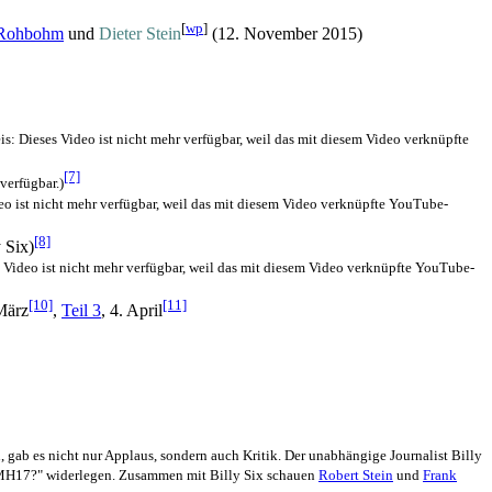
[
wp
]
 Rohbohm
und
Dieter Stein
(12. November 2015)
is: Dieses Video ist nicht mehr verfügbar, weil das mit diesem Video verknüpfte
[7]
verfügbar.)
eo ist nicht mehr verfügbar, weil das mit diesem Video verknüpfte YouTube-
[8]
 Six)
 Video ist nicht mehr verfügbar, weil das mit diesem Video verknüpfte YouTube-
[10]
[11]
März
,
Teil 3
, 4. April
 gab es nicht nur Applaus, sondern auch Kritik. Der unabhängige Journalist Billy
 MH17?" widerlegen. Zusammen mit Billy Six schauen
Robert Stein
und
Frank