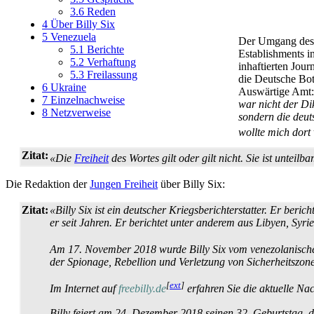
3.6
Reden
4
Über Billy Six
5
Venezuela
Der Umgang des 
5.1
Berichte
Establishments i
5.2
Verhaftung
inhaftierten Journ
5.3
Freilassung
die Deutsche Bot
6
Ukraine
Auswärtige Amt
7
Einzelnachweise
war nicht der Di
8
Netzverweise
sondern die deu
wollte mich dort 
Zitat:
«Die
Freiheit
des Wortes gilt oder gilt nicht. Sie ist unteil
Die Redaktion der
Jungen Freiheit
über Billy Six:
Zitat:
«Billy Six ist ein deutscher Kriegsberichterstatter. Er beri
er seit Jahren. Er berichtet unter anderem aus Libyen, Syr
Am 17. November 2018 wurde Billy Six vom venezolanisch
der Spionage, Rebellion und Verletzung von Sicherheits­zon
[
ext
]
Im Internet auf
freebilly.de
erfahren Sie die aktuelle Nac
Billy feiert am 24. Dezember 2018 seinen 32. Geburtstag, dan