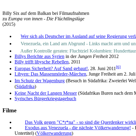
Billy Six auf dem Balkan bei Filmaufnahmen
zu
Europa von innen - Die Flüchtlingslüge
(2015)
Wer sich als Deutscher im Ausland auf seine Regierung verl
Venezuela, ein Land am Abgrund - Links macht arm und unf
Außer Kontrolle geraten: Fluchtziel Kolumbien: Hundertta
Billys Berichte aus Syrien
in der
Jungen Freiheit
2012
Billy trifft libysche Rebellen
, 2011
[6]
Europas Sicherheit? Auf Sand gebaut!
, 28. Juni 2011
Libyen: Das Massenmörder-Märchen
, Junge Freiheit am 2. Jul
Im Schutz der Wagenburg
(Besuch in Südafrika: Zweierlei Wel
(
Südafrika
)
Keine Nacht der Langen Messer
(Südafrikas Buren nach dem
Syrisches Bürgerkriegstagebuch
Filme
Das Volk gegen "C*r*na" - so sind die Querdenker wirkl
Exodus aus Venezuela - die nächste Völkerwanderung!
- 
Untertitel) (
Völkerwanderung
)