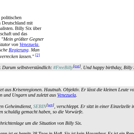
politischen
n Deutschland mit
alisten. Billy Six über
schaft und das
:
"Mein größter Gegner
ktator von
Venezuela
,
tsche
Regierung
. Man
[2]
verrecken lassen."
[
ext
]
bar. Darum selbstverständlich:
#FreeBilly
. Und happy birthday, Billy 
chtet aus Krisenregionen. Hautnah. Objektiv. Er lässt die kleinen Leute 
ien und Ungarn und zuletzt aus
Venezuela
.
[
wp
]
en Geheimdienst,
SEBIN
, verschleppt. Er sitzt in einer Einzelzell
en schuldig gemacht haben, so die Vorwürfe.
hrichten­lage um die Situation von Billy Six.
n ist er bereits 38 Tage in Haft. Six ist kein Hasardeur. Er ist ein Re