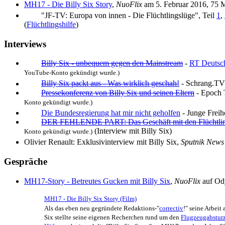
MH17 - Die Billy Six Story
,
NuoFlix
am 5. Februar 2016, 75 M
"JF-TV: Europa von innen - Die Flüchtlingslüge", Teil
1
,
(
Flüchtlingshilfe
)
Interviews
Billy Six - unbequem gegen den Mainstream
-
RT Deutsc
YouTube-Konto gekündigt wurde.)
Billy Six packt aus - Was wirklich geschah!
- Schrang.TV 
Pressekonferenz von Billy Six und seinen Eltern
- Epoch 
Konto gekündigt wurde.)
Die Bundesregierung hat mir nicht geholfen
- Junge Freih
DER FEHLENDE PART: Das Geschäft mit den Flüchtli
(Interview mit Billy Six)
Konto gekündigt wurde.)
Olivier Renault: Exklusivinterview mit Billy Six,
Sputnik News
Gespräche
MH17-Story - Betreutes Gucken mit Billy Six
,
NuoFlix
auf Od
MH17 - Die Billy Six Story (Film)
Als das eben neu gegründete Redaktions-"
correctiv
!" seine Arbeit
Six stellte seine eigenen Recherchen rund um den
Flugzeugabstu