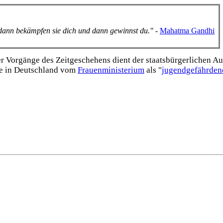
, dann bekämpfen sie dich und dann gewinnst du."
-
Mahatma Gandhi
Vorgänge des Zeitgeschehens dient der staats­bürgerlichen Aufk
e in Deutschland vom
Frauen­ministerium
als "
jugend­gefährden