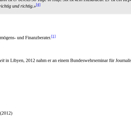
[4]
ichtig und richtig.»
[1]
rmögens- und Finanz­berater.
eit
in Libyen, 2012 nahm er an einem Bundeswehr­seminar für Journalis
 (2012)