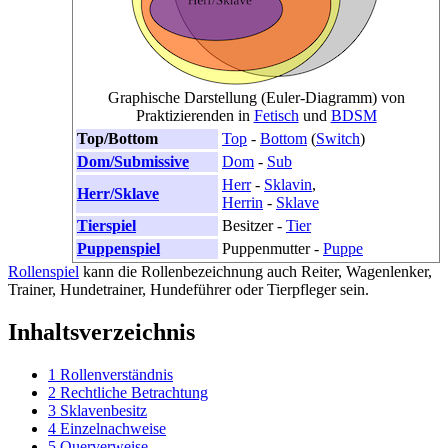
Graphische Darstellung (Euler-Diagramm) von
Praktizierenden in
Fetisch
und
BDSM
Top/​Bottom
Top
-
Bottom
(
Switch
)
Dom/Submissive
Dom
-
Sub
Herr
-
Sklavin
,
Herr/Sklave
Herrin
-
Sklave
Tierspiel
Besitzer
-
Tier
Puppenspiel
Puppenmutter -
Puppe
Rollenspiel
kann die Rollenbezeichnung auch Reiter, Wagenlenker,
Trainer, Hundetrainer, Hundeführer oder Tierpfleger sein.
Inhaltsverzeichnis
1
Rollenverständnis
2
Rechtliche Betrachtung
3
Sklavenbesitz
4
Einzelnachweise
5
Querverweise