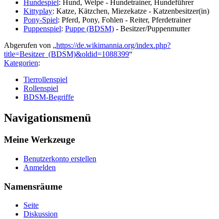
Hundespiel
: Hund, Welpe - Hundetrainer, Hundeführer
Kittyplay
: Katze, Kätzchen, Miezekatze - Katzenbesitzer(in)
Pony-Spiel
: Pferd, Pony, Fohlen - Reiter, Pferdetrainer
Puppenspiel
:
Puppe (BDSM)
- Besitzer/Puppenmutter
Abgerufen von „
https://de.wikimannia.org/index.php?
title=Besitzer_(BDSM)&oldid=1088399
“
Kategorien
:
Tierrollenspiel
Rollenspiel
BDSM-Begriffe
Navigationsmenü
Meine Werkzeuge
Benutzerkonto erstellen
Anmelden
Namensräume
Seite
Diskussion