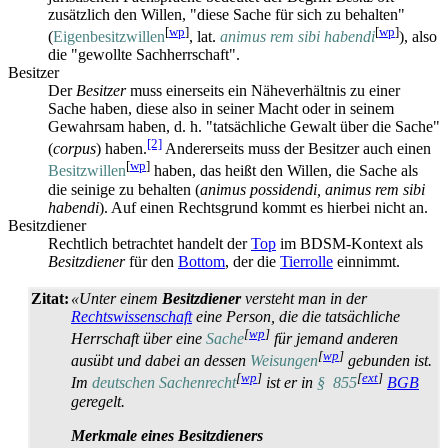
zusätzlich den Willen, "diese Sache für sich zu behalten"
[
wp
]
[
wp
]
(
Eigen­besitz­willen
, lat.
animus rem sibi habendi
), also
die "gewollte Sach­herrschaft".
Besitzer
Der
Besitzer
muss einerseits ein Näheverhältnis zu einer
Sache haben, diese also in seiner Macht oder in seinem
Gewahrsam haben, d. h. "tatsächliche Gewalt über die Sache"
[2]
(
corpus
) haben.
Andererseits muss der Besitzer auch einen
[
wp
]
Besitz­willen
haben, das heißt den Willen, die Sache als
die seinige zu behalten (
animus possidendi, animus rem sibi
habendi
). Auf einen Rechtsgrund kommt es hierbei nicht an.
Besitzdiener
Rechtlich betrachtet handelt der
Top
im BDSM-Kontext als
Besitzdiener
für den
Bottom
, der die
Tierrolle
einnimmt.
Zitat:
«Unter einem
Besitzdiener
versteht man in der
Rechtswissenschaft
eine Person, die die tatsächliche
[
wp
]
Herrschaft über eine
Sache
für jemand anderen
[
wp
]
ausübt und dabei an dessen
Weisungen
gebunden ist.
[
wp
]
[
ext
]
Im
deutschen Sachenrecht
ist er in
§ 855
BGB
geregelt.
Merkmale eines Besitzdieners