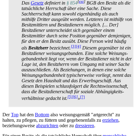
[
ext
]
Das
Gesetz
definiert in
§ 854
BGB den Besitz als die
tatsächliche Herrschaft über eine Sache. Diese
Sachherrschaft kann sowohl eigenhändig als auch
mithilfe Dritter ausgeübt werden. Letzteres ist mithilfe von
Besitzmittlern und Besitzdienern möglich. [... Der]
Besitzdiener unterscheidet sich gegenüber einem
Besitzmittler durch seine Position gegenüber demjenigen,
für den er den Besitz ausübt. Diese Person wird häufig
[3]
[4]
als
Besitzherr
bezeichnet.
Diesem gegenüber ist ein
Besitzdiener weisungs­gebunden. Eine solche Weisungs­
gebundenheit liegt vor, wenn der Besitzdiener nicht in der
Lage ist, den Besitzherrn vom Umgang mit seiner Sache
auszuschließen. Als Beziehungen, in denen eine solche
Weisungs­gebundenheit typischerweise vorliegt, nennt das
Gesetz den Haushalt und das Erwerbsgeschäft. Aus
diesen Beispielen schlussfolgert die Rechts­wissen­schaft,
dass die Besitz­dienerschaft für soziale Abhängigkeits­
[5]
[6]
[7]
verhältnisse gedacht ist.
»
Der
Top
hat den
Bottom
also weisungsgemäß "artgerecht" zu
halten, zu pflegen, zu füttern und gegebenen­falls zu
erziehen
,
beziehungsweise
abzurichten
oder zu
dressieren
.
Für einen Besitz als die tatsächliche Herrschaft über
menschliche