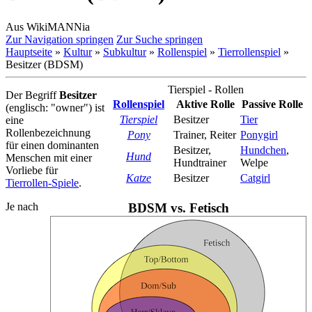
Aus WikiMANNia
Zur Navigation springen
Zur Suche springen
Hauptseite
»
Kultur
»
Subkultur
»
Rollenspiel
»
Tierrollenspiel
»
Besitzer (BDSM)
Tierspiel - Rollen
Der Begriff
Besitzer
Rollenspiel
Aktive Rolle
Passive Rolle
(englisch: "owner") ist
Tierspiel
Besitzer
Tier
eine
Rollenbezeichnung
Pony
Trainer, Reiter
Ponygirl
für einen dominanten
Besitzer,
Hundchen
,
Hund
Menschen mit einer
Hund­trainer
Welpe
Vorliebe für
Katze
Besitzer
Catgirl
Tierrollen-Spiele
.
Je nach
BDSM vs. Fetisch