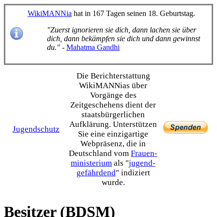
WikiMANNia
hat in 167 Tagen seinen 18. Geburtstag.
"Zuerst ignorieren sie dich, dann lachen sie über
dich, dann bekämpfen sie dich und dann gewinnst
du."
-
Mahatma Gandhi
Die Bericht­erstattung
WikiMANNias über
Vorgänge des
Zeitgeschehens dient der
staats­bürgerlichen
Aufklärung. Unterstützen
Jugendschutz
Sie eine einzig­artige
Webpräsenz, die in
Deutschland vom
Frauen­
ministerium
als "
jugend­
gefährdend
" indiziert
wurde.
Besitzer (BDSM)