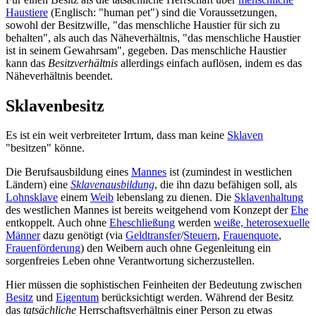
Haustiere
(Englisch: "human pet") sind die Voraussetzungen,
sowohl der Besitzwille, "das menschliche Haustier für sich zu
behalten", als auch das Näheverhältnis, "das menschliche Haustier
ist in seinem Gewahrsam", gegeben. Das menschliche Haustier
kann das
Besitz­verhältnis
allerdings einfach auflösen, indem es das
Näheverhältnis beendet.
Sklavenbesitz
Es ist ein weit verbreiteter Irrtum, dass man keine
Sklaven
"besitzen" könne.
Die Berufsausbildung eines
Mannes
ist (zumindest in westlichen
Ländern) eine
Sklavenausbildung
, die ihn dazu befähigen soll, als
Lohnsklave
einem
Weib
lebenslang zu dienen. Die
Sklavenhaltung
des westlichen Mannes ist bereits weitgehend vom Konzept der
Ehe
entkoppelt. Auch ohne
Eheschließung
werden
weiße, heterosexuelle
Männer
dazu genötigt (via
Geldtransfer
/
Steuern
,
Frauenquote
,
Frauenförderung
) den Weibern auch ohne Gegenleitung ein
sorgenfreies Leben ohne Verantwortung sicherzustellen.
Hier müssen die sophistischen Feinheiten der Bedeutung zwischen
Besitz
und
Eigentum
berücksichtigt werden. Während der Besitz
das
tatsächliche
Herrschafts­verhältnis einer Person zu etwas