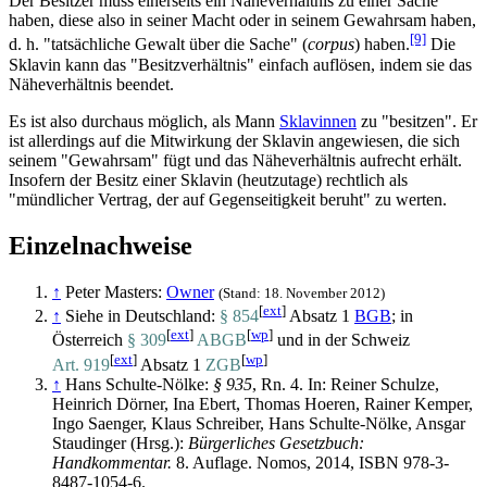
Der Besitzer muss einerseits ein Näheverhältnis zu einer Sache
haben, diese also in seiner Macht oder in seinem Gewahrsam haben,
[9]
d. h. "tatsächliche Gewalt über die Sache" (
corpus
) haben.
Die
Sklavin kann das "Besitz­verhältnis" einfach auflösen, indem sie das
Näheverhältnis beendet.
Es ist also durchaus möglich, als Mann
Sklavinnen
zu "besitzen". Er
ist allerdings auf die Mitwirkung der Sklavin angewiesen, die sich
seinem "Gewahrsam" fügt und das Näheverhältnis aufrecht erhält.
Insofern der Besitz einer Sklavin (heutzutage) rechtlich als
"mündlicher Vertrag, der auf Gegenseitigkeit beruht" zu werten.
Einzelnachweise
↑
Peter Masters:
Owner
(Stand: 18. November 2012)
[
ext
]
↑
Siehe in Deutschland:
§ 854
Absatz 1
BGB
; in
[
ext
]
[
wp
]
Österreich
§ 309
ABGB
und in der Schweiz
[
ext
]
[
wp
]
Art. 919
Absatz 1
ZGB
↑
Hans Schulte-Nölke:
§ 935
, Rn. 4. In: Reiner Schulze,
Heinrich Dörner, Ina Ebert, Thomas Hoeren, Rainer Kemper,
Ingo Saenger, Klaus Schreiber, Hans Schulte-Nölke, Ansgar
Staudinger (Hrsg.):
Bürgerliches Gesetzbuch:
Handkommentar.
8. Auflage. Nomos, 2014, ISBN 978-3-
8487-1054-6.