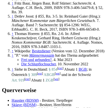
↑
Fritz Baur, Jürgen Baur, Rolf Stürner:
Sachenrecht.
4.
Auflage. C.H. Beck, 2009, ISBN 978-3-406-54479-8, § 52,
Rn. 39.
↑
Detlev Joost:
§ 855
, Rn. 3-5. In: Reinhard Gaier (Hrsg.):
Münchener Kommentar zum Bürgerlichen Gesetzbuch.
7.
Auflage. Band 7: Sachenrecht: §§ 854-1296: WEG,
ErbbauRG. C. H. Beck, 2017, ISBN 978-3-406-66540-0.
↑
Thomas Hoeren:
§ 855
, Rn. 2-6. In: Alfred
Keukenschrijver, Gerhard Ring, Herbert Grziwotz (Hrsg.):
Nomos Kommentar BGB: Sachenrecht.
4. Auflage. Nomos,
2016, ISBN 978-3-8487-1103-1.
↑
Wikipedia:
Besitzdiener
(Version vom 12. Dezember 2018)
↑
"P." vom
Männermagazin
hat das Thema aufgearbeitet:
Frei und gebunden?
, 4. Mai 2023
Die Schlupflochsucher
, 10. November 2022
[
ext
]
↑
Siehe in Deutschland:
§ 854
Absatz 1
BGB
; in
[
ext
]
[
wp
]
Österreich
§ 309
ABGB
und in der Schweiz
[
ext
]
[
wp
]
Art. 919
Absatz 1
ZGB
Querverweise
Haustier (BDSM)
- Besitzer, Tierpfleger
Sklave (BDSM)
- Besitzer, Herr/Herrin