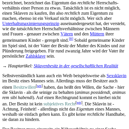
bezeichnet, bezeichnet das Eigentum das
rechtliche
Herrschafts­
verhältnis einer Person zu etwas. Tatsächlich ist es nicht möglich,
einen Sklaven zu kaufen, ihn also
rechtlich
zum Eigentum zu
machen, ebenso ist ein Verkauf nicht möglich. Wer sich aber
Unterhalts­maximierungs­prinzip
aus­einander­gesetzt hat, der versteht,
wie die
tatsächlichen
Herrschafts­verhältnisse zwischen Männern
und Frauen - genauer zwischen
Vätern
und den
Müttern
ihrer
[8]
gemeinsamen Kinder - geregelt sind.
Sobald gemeinsame Kinder
im Spiel sind, ist der Vater der
Besitz
der Mutter des Kindes und zur
Plünderung freigegeben. Für rund zwanzig Jahre wird der Vater ihr
persönlicher
Zahlsklave
sein.
→
Hauptartikel
:
Sklavenbesitz in der gesellschaftlichen Realität
Selbstverständlich kann auch ein Weib beispielsweise als
Sexsklavin
im Besitz eines Mannes sein. Allerdings muss der Besitzer auch
[
wp
]
einen
Besitz­willen
haben, das heißt den Willen, die Sache - hier
die Sklavin - als die seinige zu behalten (
animus possidendi, animus
rem sibi habendi
). Auf einen Rechtsgrund kommt es hierbei nicht
[
wp
]
an. Der Besitz ist kein
subjektives Recht
. Die Sklavin ist -
Achtung, Feinheit! - allerdings nicht das
Eigentum
eines Mannes,
weshalb sie einfach gehen kann. Es gibt keine
rechtliche
Handhabe,
sie daran zu hindern.