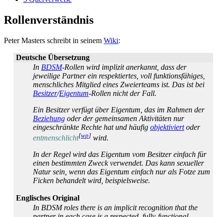
Rollenverständnis
Peter Masters schreibt in seinem
Wiki
:
Deutsche Übersetzung
In
BDSM
-Rollen wird implizit anerkannt, dass der
jeweilige Partner ein respektiertes, voll funktionsfähiges,
menschliches Mitglied eines Zweierteams ist. Das ist bei
Besitzer
/
Eigentum
-Rollen nicht der Fall.
Ein Besitzer verfügt über Eigentum, das im Rahmen der
Beziehung
oder der gemeinsamen Aktivitäten nur
eingeschränkte Rechte hat und häufig
objektiviert
oder
[
wp
]
entmenschlicht
wird.
In der Regel wird das Eigentum vom Besitzer einfach für
einen bestimmten Zweck verwendet. Das kann sexueller
Natur sein, wenn das Eigentum einfach nur als Fotze zum
Ficken behandelt wird, beispielsweise.
Englisches Original
In BDSM roles there is an implicit recognition that the
partner in each case is a respected, fully-functional,