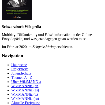
Schwarzbuch Wikipedia
Mobbing, Diffamierung und Falsch­information in der Online-
Enzyklo­pädie, und was jetzt da­gegen getan werden muss.
Im Februar 2020 im
Zeit­geist-Verlag
erschienen.
Navigation
Hauptseite
Projektseite
Jugendschutz
Themen A - Z
Über WikiMANNia
WikiMANNia (en)
WikiMANNia (es)
WikiMANNia (it)
WikiMANNia (ru)
Aktuelle Ereignisse