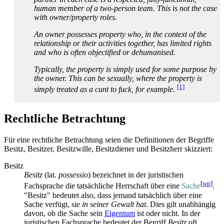
human member of a two-person team. This is not the case
with owner/property roles.
An owner possesses property who, in the context of the
relationship or their activities together, has limited rights
and who is often objectified or dehumanised.
Typically, the property is simply used for some purpose by
the owner. This can be sexually, where the property is
[1]
simply treated as a cunt to fuck, for example.
Rechtliche Betrachtung
Für eine rechtliche Betrachtung seien die Definitionen der Begriffe
Besitz, Besitzer, Besitzwille, Besitzdiener und Besitzherr skizziert:
Besitz
Besitz
(lat.
possessio
) bezeichnet in der juristischen
[
wp
]
Fachsprache die tatsächliche Herrschaft über eine
Sache
.
"Besitz" bedeutet also, dass jemand tatsächlich über eine
Sache verfügt, sie
in seiner Gewalt hat
. Dies gilt unabhängig
davon, ob die Sache sein
Eigentum
ist oder nicht. In der
juristischen Fachsprache bedeutet der Begriff
Besitz
oft