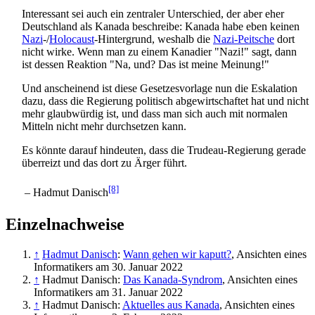
Interessant sei auch ein zentraler Unterschied, der aber eher
Deutschland als Kanada beschreibe: Kanada habe eben keinen
Nazi
-/
Holocaust
-Hintergrund, weshalb die
Nazi-Peitsche
dort
nicht wirke. Wenn man zu einem Kanadier "Nazi!" sagt, dann
ist dessen Reaktion "Na, und? Das ist meine Meinung!"
Und anscheinend ist diese Gesetzesvorlage nun die Eskalation
dazu, dass die Regierung politisch abgewirtschaftet hat und nicht
mehr glaubwürdig ist, und dass man sich auch mit normalen
Mitteln nicht mehr durchsetzen kann.
Es könnte darauf hindeuten, dass die Trudeau-Regierung gerade
überreizt und das dort zu Ärger führt.
[8]
– Hadmut Danisch
Einzelnachweise
↑
Hadmut Danisch
:
Wann gehen wir kaputt?
, Ansichten eines
Informatikers am 30. Januar 2022
↑
Hadmut Danisch:
Das Kanada-Syndrom
, Ansichten eines
Informatikers am 31. Januar 2022
↑
Hadmut Danisch:
Aktuelles aus Kanada
, Ansichten eines