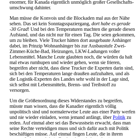
enormer, für Kanada eigentlich unmöglich großer Gesellschafts­
umschwung dahinter.
Man müsse die Konvois und die Blockaden mal aus der Nähe
sehen. Das sei kein Sonntags­spaziergang,
dort habe es gerade
-30 Grad
! Und bei den Temperaturen machten die gerade diesen
Aufstand, und das nicht nur für einen Tag. Die seien gekommen,
um zu bleiben. Viele Trucker hätten dort ausgebaute Anhänger
dabei, im Prinzip Wohnanhänger bis zur Ausbaustufe Zwei-
Zimmer-Küche-Bad, Heizungen, LKW-Ladungen voller
Lebensmittel. Manche Leute glaubten noch, die würden da halt
mal etwas rumhupen und wieder gehen, wenn sie frieren,
begreifen aber nicht, dass diese Trucker die Experten darin sind,
sich bei den Temperaturen lange draußen aufzuhalten, und als
die Logistik-Experten des Landes sehr wohl in der Lage sind,
sich selbst mit Lebensmitteln, Brenn- und Treibstoff zu
versorgen.
Um die Größenordnung dieses Widerstandes zu begreifen,
müsste man wissen, dass die Kanadier eigentlich völlig
unpolitisch sind und normalerweise Leute aus einer Party werfen
und nie wieder einladen, wenn jemand anfängt, über
Politik
zu
reden. Auf einmal aber sei das Bewusstsein erwacht, dass man
seine Rechte verteidigen muss und sich dafür auch mit Politik
beschäftigen müsse. Auf einmal fingen Leute, die in ihrem