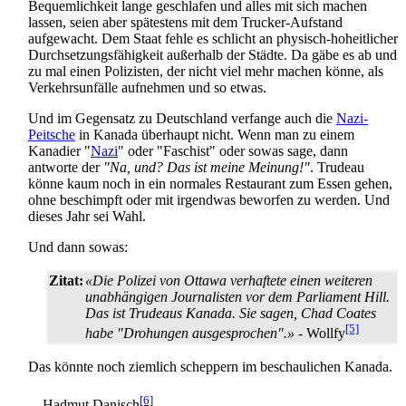
Bequemlichkeit lange geschlafen und alles mit sich machen
lassen, seien aber spätestens mit dem Trucker-Aufstand
aufgewacht. Dem Staat fehle es schlicht an physisch-hoheitlicher
Durchsetzungs­fähigkeit außerhalb der Städte. Da gäbe es ab und
zu mal einen Polizisten, der nicht viel mehr machen könne, als
Verkehrs­unfälle aufnehmen und so etwas.
Und im Gegensatz zu Deutschland verfange auch die
Nazi-
Peitsche
in Kanada überhaupt nicht. Wenn man zu einem
Kanadier "
Nazi
" oder "Faschist" oder sowas sage, dann
antworte der
"Na, und? Das ist meine Meinung!"
. Trudeau
könne kaum noch in ein normales Restaurant zum Essen gehen,
ohne beschimpft oder mit irgendwas beworfen zu werden. Und
dieses Jahr sei Wahl.
Und dann sowas:
Zitat:
«Die Polizei von Ottawa verhaftete einen weiteren
unabhängigen Journalisten vor dem Parliament Hill.
Das ist Trudeaus Kanada. Sie sagen, Chad Coates
[5]
habe "Drohungen ausgesprochen".»
- Wollfy
Das könnte noch ziemlich scheppern im beschaulichen Kanada.
[6]
– Hadmut Danisch