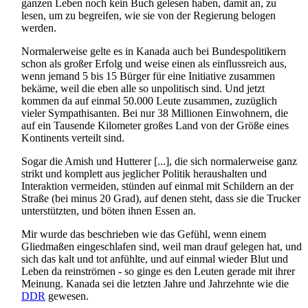
ganzen Leben noch kein Buch gelesen haben, damit an, zu
lesen, um zu begreifen, wie sie von der Regierung belogen
werden.
Normalerweise gelte es in Kanada auch bei Bundes­politikern
schon als großer Erfolg und weise einen als einflussreich aus,
wenn jemand 5 bis 15 Bürger für eine Initiative zusammen
bekäme, weil die eben alle so unpolitisch sind. Und jetzt
kommen da auf einmal 50.000 Leute zusammen, zuzüglich
vieler Sympathisanten. Bei nur 38 Millionen Einwohnern, die
auf ein Tausende Kilometer großes Land von der Größe eines
Kontinents verteilt sind.
Sogar die Amish und Hutterer [...], die sich normalerweise ganz
strikt und komplett aus jeglicher Politik heraushalten und
Interaktion vermeiden, stünden auf einmal mit Schildern an der
Straße (bei minus 20 Grad), auf denen steht, dass sie die Trucker
unterstützten, und böten ihnen Essen an.
Mir wurde das beschrieben wie das Gefühl, wenn einem
Gliedmaßen eingeschlafen sind, weil man drauf gelegen hat, und
sich das kalt und tot anfühlte, und auf einmal wieder Blut und
Leben da reinströmen - so ginge es den Leuten gerade mit ihrer
Meinung. Kanada sei die letzten Jahre und Jahrzehnte wie die
DDR
gewesen.