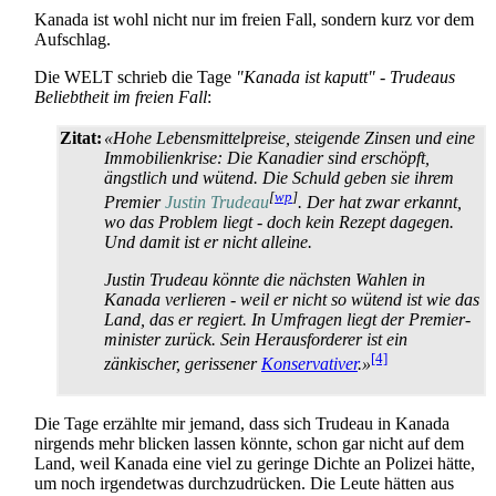
Kanada ist wohl nicht nur im freien Fall, sondern kurz vor dem
Aufschlag.
Die WELT schrieb die Tage
"Kanada ist kaputt" - Trudeaus
Beliebtheit im freien Fall
:
Zitat:
«Hohe Lebensmittelpreise, steigende Zinsen und eine
Immobilienkrise: Die Kanadier sind erschöpft,
ängstlich und wütend. Die Schuld geben sie ihrem
[
wp
]
Premier
Justin Trudeau
. Der hat zwar erkannt,
wo das Problem liegt - doch kein Rezept dagegen.
Und damit ist er nicht alleine.
Justin Trudeau könnte die nächsten Wahlen in
Kanada verlieren - weil er nicht so wütend ist wie das
Land, das er regiert. In Umfragen liegt der Premier­
minister zurück. Sein Herausforderer ist ein
[4]
zänkischer, gerissener
Konservativer
.»
Die Tage erzählte mir jemand, dass sich Trudeau in Kanada
nirgends mehr blicken lassen könnte, schon gar nicht auf dem
Land, weil Kanada eine viel zu geringe Dichte an Polizei hätte,
um noch irgendetwas durchzudrücken. Die Leute hätten aus