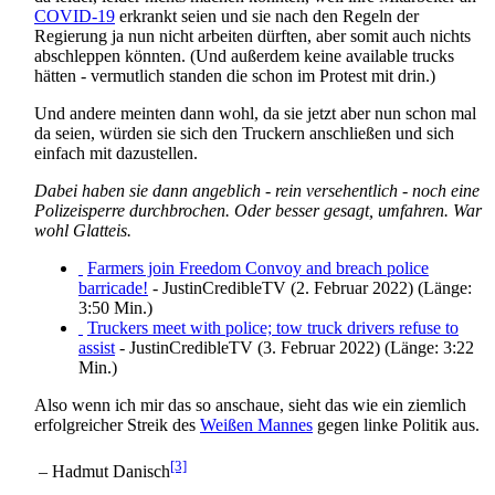
COVID-19
erkrankt seien und sie nach den Regeln der
Regierung ja nun nicht arbeiten dürften, aber somit auch nichts
abschleppen könnten. (Und außerdem keine available trucks
hätten - vermutlich standen die schon im Protest mit drin.)
Und andere meinten dann wohl, da sie jetzt aber nun schon mal
da seien, würden sie sich den Truckern anschließen und sich
einfach mit dazustellen.
Dabei haben sie dann angeblich - rein versehentlich - noch eine
Polizeisperre durchbrochen. Oder besser gesagt, umfahren. War
wohl Glatteis.
Farmers join Freedom Convoy and breach police
barricade!
- JustinCredibleTV (2. Februar 2022) (Länge:
3:50 Min.)
Truckers meet with police; tow truck drivers refuse to
assist
- JustinCredibleTV (3. Februar 2022) (Länge: 3:22
Min.)
Also wenn ich mir das so anschaue, sieht das wie ein ziemlich
erfolgreicher Streik des
Weißen Mannes
gegen linke Politik aus.
[3]
– Hadmut Danisch