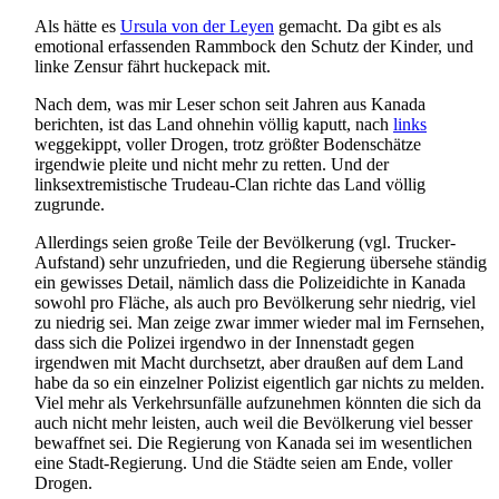
Als hätte es
Ursula von der Leyen
gemacht. Da gibt es als
emotional erfassenden Rammbock den Schutz der Kinder, und
linke Zensur fährt huckepack mit.
Nach dem, was mir Leser schon seit Jahren aus Kanada
berichten, ist das Land ohnehin völlig kaputt, nach
links
weggekippt, voller Drogen, trotz größter Bodenschätze
irgendwie pleite und nicht mehr zu retten. Und der
linksextremistische Trudeau-Clan richte das Land völlig
zugrunde.
Allerdings seien große Teile der Bevölkerung (vgl. Trucker-
Aufstand) sehr unzufrieden, und die Regierung übersehe ständig
ein gewisses Detail, nämlich dass die Polizeidichte in Kanada
sowohl pro Fläche, als auch pro Bevölkerung sehr niedrig, viel
zu niedrig sei. Man zeige zwar immer wieder mal im Fernsehen,
dass sich die Polizei irgendwo in der Innenstadt gegen
irgendwen mit Macht durchsetzt, aber draußen auf dem Land
habe da so ein einzelner Polizist eigentlich gar nichts zu melden.
Viel mehr als Verkehrsunfälle aufzunehmen könnten die sich da
auch nicht mehr leisten, auch weil die Bevölkerung viel besser
bewaffnet sei. Die Regierung von Kanada sei im wesentlichen
eine Stadt-Regierung. Und die Städte seien am Ende, voller
Drogen.