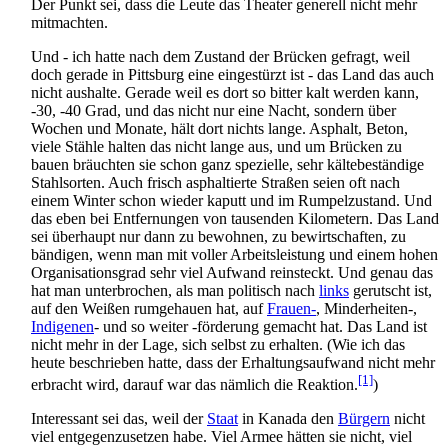
Der Punkt sei, dass die Leute das Theater generell nicht mehr
mitmachten.
Und - ich hatte nach dem Zustand der Brücken gefragt, weil
doch gerade in Pittsburg eine eingestürzt ist - das Land das auch
nicht aushalte. Gerade weil es dort so bitter kalt werden kann,
-30, -40 Grad, und das nicht nur eine Nacht, sondern über
Wochen und Monate, hält dort nichts lange. Asphalt, Beton,
viele Stähle halten das nicht lange aus, und um Brücken zu
bauen bräuchten sie schon ganz spezielle, sehr kälte­beständige
Stahlsorten. Auch frisch asphaltierte Straßen seien oft nach
einem Winter schon wieder kaputt und im Rumpelzustand. Und
das eben bei Entfernungen von tausenden Kilometern. Das Land
sei überhaupt nur dann zu bewohnen, zu bewirtschaften, zu
bändigen, wenn man mit voller Arbeits­leistung und einem hohen
Organisations­grad sehr viel Aufwand reinsteckt. Und genau das
hat man unterbrochen, als man politisch nach
links
gerutscht ist,
auf den Weißen rumgehauen hat, auf
Frauen-
, Minderheiten-,
Indigenen
- und so weiter -förderung gemacht hat. Das Land ist
nicht mehr in der Lage, sich selbst zu erhalten. (Wie ich das
heute beschrieben hatte, dass der Erhaltungs­aufwand nicht mehr
[1]
erbracht wird, darauf war das nämlich die Reaktion.
)
Interessant sei das, weil der
Staat
in Kanada den
Bürgern
nicht
viel entgegen­zusetzen habe. Viel Armee hätten sie nicht, viel