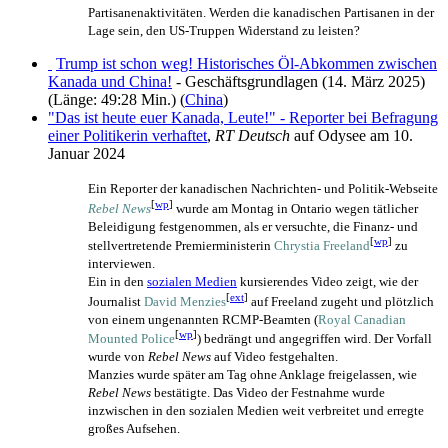
Partisanenaktivitäten. Werden die kanadischen Partisanen in der
Lage sein, den US-Truppen Widerstand zu leisten?
Trump ist schon weg! Historisches Öl-Abkommen zwischen
Kanada und China!
- Geschäftsgrundlagen (14. März 2025)
(Länge: 49:28 Min.) (
China
)
"Das ist heute euer Kanada, Leute!" - Reporter bei Befragung
einer Politikerin verhaftet
,
RT Deutsch
auf Odysee am 10.
Januar 2024
Ein Reporter der kanadischen Nachrichten- und Politik-Webseite
[
wp
]
Rebel News
wurde am Montag in Ontario wegen tätlicher
Beleidigung festgenommen, als er versuchte, die Finanz- und
[
wp
]
stellvertretende Premierministerin
Chrystia Freeland
zu
interviewen.
Ein in den
sozialen Medien
kursierendes Video zeigt, wie der
[
ext
]
Journalist
David Menzies
auf Freeland zugeht und plötzlich
von einem ungenannten RCMP-Beamten (
Royal Canadian
[
wp
]
Mounted Police
) bedrängt und angegriffen wird. Der Vorfall
wurde von
Rebel News
auf Video festgehalten.
Manzies wurde später am Tag ohne Anklage freigelassen, wie
Rebel News
bestätigte. Das Video der Festnahme wurde
inzwischen in den sozialen Medien weit verbreitet und erregte
großes Aufsehen.