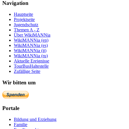
Navigation
Hauptseite
Projektseite
Jugendschutz
Themen A - Z
Über WikiMANNia
WikiMANNia (en)
WikiMANNia (es)
WikiMANNia (it)
WikiMANNia (ru)
Aktuelle Ereignisse
TourBusHaltestelle
Zufällige Seite
Wir bitten um
Portale
Bildung und Erziehung
Familie