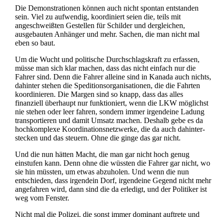
Die Demonstrationen können auch nicht spontan entstanden
sein. Viel zu aufwendig, koordiniert seien die, teils mit
angeschweißten Gestellen für Schilder und dergleichen,
ausgebauten Anhänger und mehr. Sachen, die man nicht mal
eben so baut.
Um die Wucht und politische Durchschlagskraft zu erfassen,
müsse man sich klar machen, dass das nicht einfach nur die
Fahrer sind. Denn die Fahrer alleine sind in Kanada auch nichts,
dahinter stehen die Speditions­organisationen, die die Fahrten
koordinieren. Die Margen sind so knapp, dass das alles
finanziell überhaupt nur funktioniert, wenn die LKW möglichst
nie stehen oder leer fahren, sondern immer irgendeine Ladung
transportieren und damit Umsatz machen. Deshalb gebe es da
hochkomplexe Koordinations­netzwerke, die da auch dahinter­
stecken und das steuern. Ohne die ginge das gar nicht.
Und die nun hätten Macht, die man gar nicht hoch genug
einstufen kann. Denn ohne die wüssten die Fahrer gar nicht, wo
sie hin müssten, um etwas abzuholen. Und wenn die nun
entschieden, dass irgendein Dorf, irgendeine Gegend nicht mehr
angefahren wird, dann sind die da erledigt, und der Politiker ist
weg vom Fenster.
Nicht mal die Polizei, die sonst immer dominant auftrete und