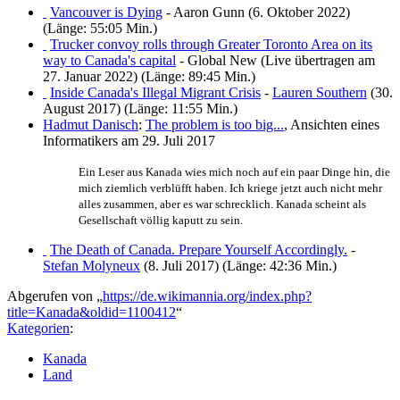
Vancouver is Dying
- Aaron Gunn (6. Oktober 2022)
(Länge: 55:05 Min.)
Trucker convoy rolls through Greater Toronto Area on its
way to Canada's capital
- Global New (Live übertragen am
27. Januar 2022) (Länge: 89:45 Min.)
Inside Canada's Illegal Migrant Crisis
-
Lauren Southern
(30.
August 2017) (Länge: 11:55 Min.)
Hadmut Danisch
:
The problem is too big...
, Ansichten eines
Informatikers am 29. Juli 2017
Ein Leser aus Kanada wies mich noch auf ein paar Dinge hin, die
mich ziemlich verblüfft haben. Ich kriege jetzt auch nicht mehr
alles zusammen, aber es war schrecklich. Kanada scheint als
Gesellschaft völlig kaputt zu sein.
The Death of Canada. Prepare Yourself Accordingly.
-
Stefan Molyneux
(8. Juli 2017) (Länge: 42:36 Min.)
Abgerufen von „
https://de.wikimannia.org/index.php?
title=Kanada&oldid=1100412
“
Kategorien
:
Kanada
Land