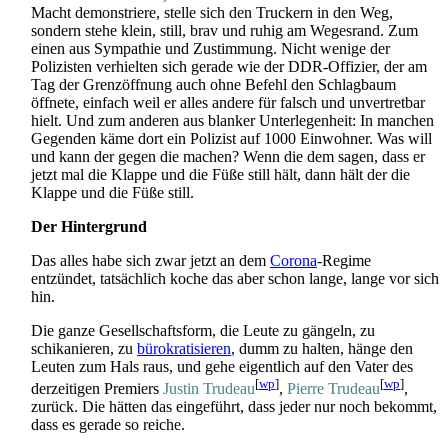
Macht demonstriere, stelle sich den Truckern in den Weg,
sondern stehe klein, still, brav und ruhig am Wegesrand. Zum
einen aus Sympathie und Zustimmung. Nicht wenige der
Polizisten verhielten sich gerade wie der DDR-Offizier, der am
Tag der Grenzöffnung auch ohne Befehl den Schlagbaum
öffnete, einfach weil er alles andere für falsch und unvertretbar
hielt. Und zum anderen aus blanker Unterlegenheit: In manchen
Gegenden käme dort ein Polizist auf 1000 Einwohner. Was will
und kann der gegen die machen? Wenn die dem sagen, dass er
jetzt mal die Klappe und die Füße still hält, dann hält der die
Klappe und die Füße still.
Der Hintergrund
Das alles habe sich zwar jetzt an dem
Corona
-Regime
entzündet, tatsächlich koche das aber schon lange, lange vor sich
hin.
Die ganze Gesellschaftsform, die Leute zu gängeln, zu
schikanieren, zu
bürokratisieren
, dumm zu halten, hänge den
Leuten zum Hals raus, und gehe eigentlich auf den Vater des
[
wp
]
[
wp
]
derzeitigen Premiers
Justin Trudeau
,
Pierre Trudeau
,
zurück. Die hätten das eingeführt, dass jeder nur noch bekommt,
dass es gerade so reiche.