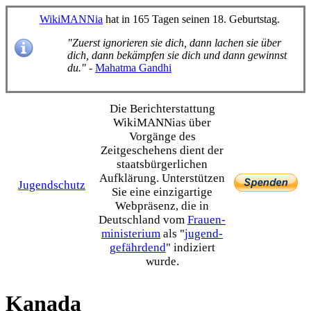
WikiMANNia
hat in 165 Tagen seinen 18. Geburtstag.
"Zuerst ignorieren sie dich, dann lachen sie über
dich, dann bekämpfen sie dich und dann gewinnst
du."
-
Mahatma Gandhi
Die Bericht­erstattung
WikiMANNias über
Vorgänge des
Zeitgeschehens dient der
staats­bürgerlichen
Aufklärung. Unterstützen
Jugendschutz
Sie eine einzig­artige
Webpräsenz, die in
Deutschland vom
Frauen­
ministerium
als "
jugend­
gefährdend
" indiziert
wurde.
Kanada