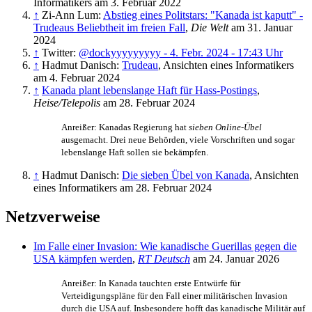
Informatikers am 3. Februar 2022
↑
Zi-Ann Lum:
Abstieg eines Politstars: "Kanada ist kaputt" -
Trudeaus Beliebtheit im freien Fall
,
Die Welt
am 31. Januar
2024
↑
Twitter:
@dockyyyyyyyyy - 4. Febr. 2024 - 17:43 Uhr
↑
Hadmut Danisch:
Trudeau
, Ansichten eines Informatikers
am 4. Februar 2024
↑
Kanada plant lebenslange Haft für Hass-Postings
,
Heise/Telepolis
am 28. Februar 2024
Anreißer: Kanadas Regierung hat
sieben Online-Übel
ausgemacht. Drei neue Behörden, viele Vorschriften und sogar
lebenslange Haft sollen sie bekämpfen.
↑
Hadmut Danisch:
Die sieben Übel von Kanada
, Ansichten
eines Informatikers am 28. Februar 2024
Netzverweise
Im Falle einer Invasion: Wie kanadische Guerillas gegen die
USA kämpfen werden
,
RT Deutsch
am 24. Januar 2026
Anreißer: In Kanada tauchten erste Entwürfe für
Verteidigungspläne für den Fall einer militärischen Invasion
durch die USA auf. Insbesondere hofft das kanadische Militär auf