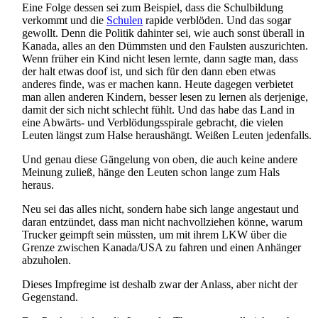
Eine Folge dessen sei zum Beispiel, dass die Schulbildung
verkommt und die
Schulen
rapide verblöden. Und das sogar
gewollt. Denn die Politik dahinter sei, wie auch sonst überall in
Kanada, alles an den Dümmsten und den Faulsten auszurichten.
Wenn früher ein Kind nicht lesen lernte, dann sagte man, dass
der halt etwas doof ist, und sich für den dann eben etwas
anderes finde, was er machen kann. Heute dagegen verbietet
man allen anderen Kindern, besser lesen zu lernen als derjenige,
damit der sich nicht schlecht fühlt. Und das habe das Land in
eine Abwärts- und Verblödungs­spirale gebracht, die vielen
Leuten längst zum Halse heraushängt. Weißen Leuten jedenfalls.
Und genau diese Gängelung von oben, die auch keine andere
Meinung zuließ, hänge den Leuten schon lange zum Hals
heraus.
Neu sei das alles nicht, sondern habe sich lange angestaut und
daran entzündet, dass man nicht nachvollziehen könne, warum
Trucker geimpft sein müssten, um mit ihrem LKW über die
Grenze zwischen Kanada/USA zu fahren und einen Anhänger
abzuholen.
Dieses Impfregime ist deshalb zwar der Anlass, aber nicht der
Gegenstand.