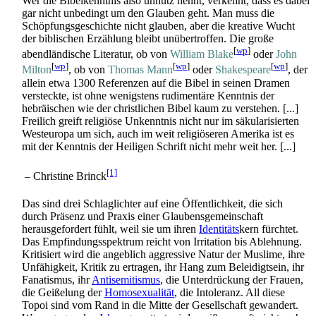
Wer die Bibelkenntnis also unnütz nennt, verkennt, dass es dabei
gar nicht unbedingt um den Glauben geht. Man muss die
Schöpfungs­geschichte nicht glauben, aber die kreative Wucht
der biblischen Erzählung bleibt unübertroffen. Die große
[
wp
]
abendländische Literatur, ob von
William Blake
oder
John
[
wp
]
[
wp
]
[
wp
]
Milton
, ob von
Thomas Mann
oder
Shakespeare
, der
allein etwa 1300 Referenzen auf die Bibel in seinen Dramen
versteckte, ist ohne wenigstens rudimentäre Kenntnis der
hebräischen wie der christlichen Bibel kaum zu verstehen. [...]
Freilich greift religiöse Unkenntnis nicht nur im säkularisierten
Westeuropa um sich, auch im weit religiöseren Amerika ist es
mit der Kenntnis der Heiligen Schrift nicht mehr weit her. [...]
[1]
– Christine Brinck
Das sind drei Schlaglichter auf eine Öffentlichkeit, die sich
durch Präsenz und Praxis einer Glaubens­gemeinschaft
herausgefordert fühlt, weil sie um ihren
Identitäts
­kern fürchtet.
Das Empfindungs­spektrum reicht von Irritation bis Ablehnung.
Kritisiert wird die angeblich aggressive Natur der Muslime, ihre
Unfähigkeit, Kritik zu ertragen, ihr Hang zum Beleidigtsein, ihr
Fanatismus, ihr
Antisemitismus
, die Unterdrückung der Frauen,
die Geißelung der
Homosexualität
, die Intoleranz. All diese
Topoi sind vom Rand in die Mitte der Gesellschaft gewandert.