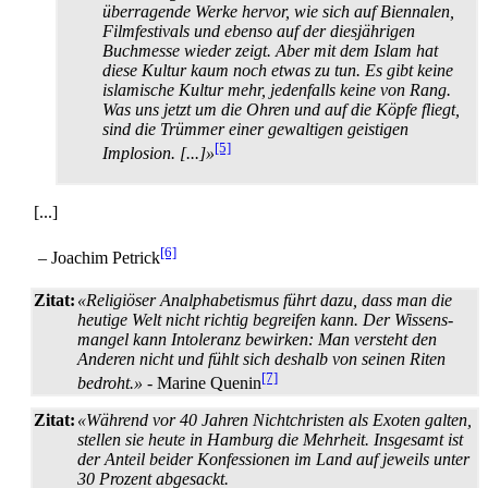
überragende Werke hervor, wie sich auf Biennalen,
Filmfestivals und ebenso auf der diesjährigen
Buchmesse wieder zeigt. Aber mit dem Islam hat
diese Kultur kaum noch etwas zu tun. Es gibt keine
islamische Kultur mehr, jedenfalls keine von Rang.
Was uns jetzt um die Ohren und auf die Köpfe fliegt,
sind die Trümmer einer gewaltigen geistigen
[5]
Implosion. [...]»
[...]
[6]
– Joachim Petrick
Zitat:
«Religiöser Analphabetismus führt dazu, dass man die
heutige Welt nicht richtig begreifen kann. Der Wissens­
mangel kann Intoleranz bewirken: Man versteht den
Anderen nicht und fühlt sich deshalb von seinen Riten
[7]
bedroht.»
- Marine Quenin
Zitat:
«Während vor 40 Jahren Nichtchristen als Exoten galten,
stellen sie heute in Hamburg die Mehrheit. Insgesamt ist
der Anteil beider Konfessionen im Land auf jeweils unter
30 Prozent abgesackt.