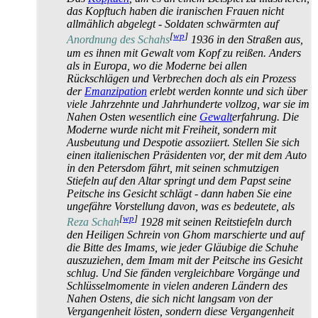
das Kopftuch haben die iranischen Frauen nicht
allmählich abgelegt - Soldaten schwärmten auf
[
wp
]
Anordnung des Schahs
1936 in den Straßen aus,
um es ihnen mit Gewalt vom Kopf zu reißen. Anders
als in Europa, wo die Moderne bei allen
Rückschlägen und Verbrechen doch als ein Prozess
der
Emanzipation
erlebt werden konnte und sich über
viele Jahrzehnte und Jahrhunderte vollzog, war sie im
Nahen Osten wesentlich eine
Gewalt
­erfahrung. Die
Moderne wurde nicht mit Freiheit, sondern mit
Ausbeutung und Despotie assoziiert. Stellen Sie sich
einen italienischen Präsidenten vor, der mit dem Auto
in den Petersdom fährt, mit seinen schmutzigen
Stiefeln auf den Altar springt und dem Papst seine
Peitsche ins Gesicht schlägt - dann haben Sie eine
ungefähre Vorstellung davon, was es bedeutete, als
[
wp
]
Reza Schah
1928 mit seinen Reitstiefeln durch
den Heiligen Schrein von Ghom marschierte und auf
die Bitte des Imams, wie jeder Gläubige die Schuhe
auszuziehen, dem Imam mit der Peitsche ins Gesicht
schlug. Und Sie fänden vergleichbare Vorgänge und
Schlüssel­momente in vielen anderen Ländern des
Nahen Ostens, die sich nicht langsam von der
Vergangenheit lösten, sondern diese Vergangenheit