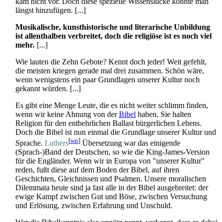
kam nicht vor. Doch diese spezielle Wissenslücke könnte man
längst hinzufügen. [...]
Musikalische, kunsthistorische und literarische Unbildung
ist allenthalben verbreitet, doch die religiöse ist es noch viel
mehr.
[...]
Wie lauten die Zehn Gebote? Kennt doch jeder! Weit gefehlt,
die meisten kriegen gerade mal drei zusammen. Schön wäre,
wenn wenigstens ein paar Grundlagen unserer Kultur noch
gekannt würden. [...]
Es gibt eine Menge Leute, die es nicht weiter schlimm finden,
wenn wir keine Ahnung von der
Bibel
haben. Sie halten
Religion für den entbehrlichen Ballast bürgerlichen Lebens.
Doch die Bibel ist nun einmal die Grundlage unserer Kultur und
[
wp
]
Sprache.
Luthers
Übersetzung war das einigende
(Sprach-)Band der Deutschen, so wie die King-James-Version
für die Engländer. Wenn wir in Europa von "unserer Kultur"
reden, fußt diese auf dem Boden der Bibel, auf ihren
Geschichten, Gleichnissen und Psalmen. Unsere moralischen
Dilemmata heute sind ja fast alle in der Bibel ausgebreitet: der
ewige Kampf zwischen Gut und Böse, zwischen Versuchung
und Erlösung, zwischen Erfahrung und Unschuld.