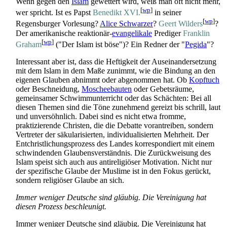
Wenn gegen den
Islam
gewettert wird, weiß man oft nicht mehr,
[
wp
]
wer spricht. Ist es Papst
Benedikt XVI.
in seiner
[
wp
]
Regensburger Vorlesung?
Alice Schwarzer
?
Geert Wilders
?
Der amerikanische reaktionär-
evangelikale
Prediger
Franklin
[
wp
]
Graham
("Der Islam ist böse")? Ein Redner der "
Pegida
"?
Interessant aber ist, dass die Heftigkeit der Auseinander­setzung
mit dem Islam in dem Maße zunimmt, wie die Bindung an den
eigenen Glauben abnimmt oder abgenommen hat. Ob
Kopftuch
oder Beschneidung,
Moschee­bauten
oder Gebetsräume,
gemeinsamer Schwimm­unterricht oder das Schächten: Bei all
diesen Themen sind die Töne zunehmend gereizt bis schrill, laut
und unversöhnlich. Dabei sind es nicht etwa fromme,
praktizierende Christen, die die Debatte vorantreiben, sondern
Vertreter der säkularisierten, individualisierten Mehrheit. Der
Entchristlichungs­prozess des Landes korrespondiert mit einem
schwindenden Glaubens­verständnis. Die Zurück­weisung des
Islam speist sich auch aus anti­religiöser Motivation. Nicht nur
der spezifische Glaube der Muslime ist in den Fokus gerückt,
sondern religiöser Glaube an sich.
Immer weniger Deutsche sind gläubig. Die Vereinigung hat
diesen Prozess beschleunigt.
Immer weniger Deutsche sind gläubig. Die Vereinigung hat