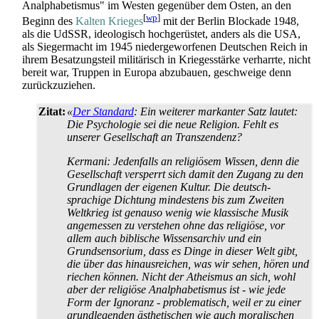
Analphabetismus" im Westen gegenüber dem Osten, an den
[
wp
]
Beginn des
Kalten Krieges
mit der Berlin Blockade 1948,
als die UdSSR, ideologisch hochgerüstet, anders als die USA,
als Siegermacht im 1945 nieder­geworfenen Deutschen Reich in
ihrem Besatzungsteil militärisch in Kriegesstärke verharrte, nicht
bereit war, Truppen in Europa abzubauen, geschweige denn
zurückzuziehen.
Zitat:
«
Der Standard
: Ein weiterer markanter Satz lautet:
Die Psychologie sei die neue Religion. Fehlt es
unserer Gesellschaft an Transzendenz?
Kermani: Jedenfalls an religiösem Wissen, denn die
Gesellschaft versperrt sich damit den Zugang zu den
Grundlagen der eigenen Kultur. Die deutsch­
sprachige Dichtung mindestens bis zum Zweiten
Weltkrieg ist genauso wenig wie klassische Musik
angemessen zu verstehen ohne das religiöse, vor
allem auch biblische Wissensarchiv und ein
Grundsensorium, dass es Dinge in dieser Welt gibt,
die über das hinausreichen, was wir sehen, hören und
riechen können. Nicht der Atheismus an sich, wohl
aber der religiöse Analphabetismus ist - wie jede
Form der Ignoranz - problematisch, weil er zu einer
grundlegenden ästhetischen wie auch moralischen