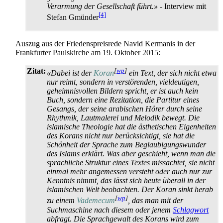
Verarmung der Gesellschaft führt.»
- Interview mit
[4]
Stefan Gmünder
Auszug aus der Friedenspreisrede Navid Kermanis in der
Frankfurter Paulskirche am 19. Oktober 2015:
Zitat:
[
wp
]
«Dabei ist der
Koran
ein Text, der sich nicht etwa
nur reimt, sondern in verstörenden, vieldeutigen,
geheimnisvollen Bildern spricht, er ist auch kein
Buch, sondern eine Rezitation, die Partitur eines
Gesangs, der seine arabischen Hörer durch seine
Rhythmik, Lautmalerei und Melodik bewegt. Die
islamische Theologie hat die ästhetischen Eigenheiten
des Korans nicht nur berücksichtigt, sie hat die
Schönheit der Sprache zum Beglaubigungs­wunder
des Islams erklärt. Was aber geschieht, wenn man die
sprachliche Struktur eines Textes missachtet, sie nicht
einmal mehr angemessen versteht oder auch nur zur
Kenntnis nimmt, das lässt sich heute überall in der
islamischen Welt beobachten. Der Koran sinkt herab
[
wp
]
zu einem
Vademecum
, das man mit der
Suchmaschine nach diesem oder jenem
Schlagwort
abfragt. Die Sprachgewalt des Korans wird zum