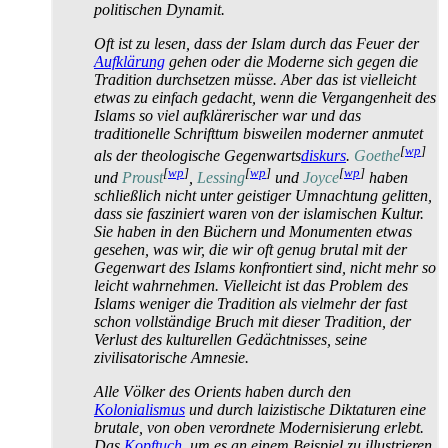
politischen Dynamit.
Oft ist zu lesen, dass der Islam durch das Feuer der
Aufklärung
gehen oder die Moderne sich gegen die
Tradition durchsetzen müsse. Aber das ist vielleicht
etwas zu einfach gedacht, wenn die Vergangenheit des
Islams so viel aufklärerischer war und das
traditionelle Schrifttum bisweilen moderner anmutet
[
wp
]
als der theologische Gegenwarts­
diskurs
.
Goethe
[
wp
]
[
wp
]
[
wp
]
und
Proust
,
Lessing
und
Joyce
haben
schließlich nicht unter geistiger Umnachtung gelitten,
dass sie fasziniert waren von der islamischen Kultur.
Sie haben in den Büchern und Monumenten etwas
gesehen, was wir, die wir oft genug brutal mit der
Gegenwart des Islams konfrontiert sind, nicht mehr so
leicht wahrnehmen. Vielleicht ist das Problem des
Islams weniger die Tradition als vielmehr der fast
schon vollständige Bruch mit dieser Tradition, der
Verlust des kulturellen Gedächtnisses, seine
zivilisatorische Amnesie.
Alle Völker des Orients haben durch den
Kolonialismus
und durch laizistische Diktaturen eine
brutale, von oben verordnete Modernisierung erlebt.
Das
Kopftuch
, um es an einem Beispiel zu illustrieren,