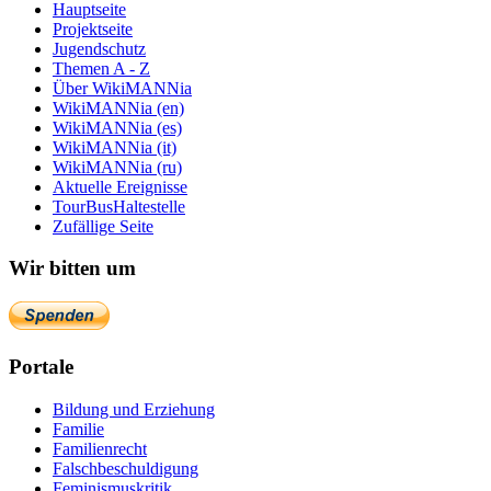
Hauptseite
Projektseite
Jugendschutz
Themen A - Z
Über WikiMANNia
WikiMANNia (en)
WikiMANNia (es)
WikiMANNia (it)
WikiMANNia (ru)
Aktuelle Ereignisse
TourBusHaltestelle
Zufällige Seite
Wir bitten um
Portale
Bildung und Erziehung
Familie
Familienrecht
Falschbeschuldigung
Feminismuskritik