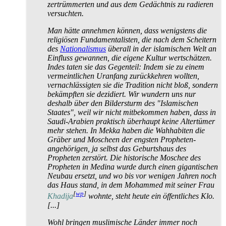
zertrümmerten und aus dem Gedächtnis zu radieren
versuchten.
Man hätte annehmen können, dass wenigstens die
religiösen Fundamentalisten, die nach dem Scheitern
des
Nationalismus
überall in der islamischen Welt an
Einfluss gewannen, die eigene Kultur wert­schätzen.
Indes taten sie das Gegenteil: Indem sie zu einem
vermeintlichen Uranfang zurück­kehren wollten,
vernachlässigten sie die Tradition nicht bloß, sondern
bekämpften sie dezidiert. Wir wundern uns nur
deshalb über den Bildersturm des "Islamischen
Staates", weil wir nicht mitbekommen haben, dass in
Saudi-Arabien praktisch überhaupt keine Altertümer
mehr stehen. In Mekka haben die Wahhabiten die
Gräber und Moscheen der engsten Propheten­
angehörigen, ja selbst das Geburtshaus des
Propheten zerstört. Die historische Moschee des
Propheten in Medina wurde durch einen gigantischen
Neubau ersetzt, und wo bis vor wenigen Jahren noch
das Haus stand, in dem Mohammed mit seiner Frau
[
wp
]
Khadija
wohnte, steht heute ein öffentliches Klo.
[...]
Wohl bringen muslimische Länder immer noch