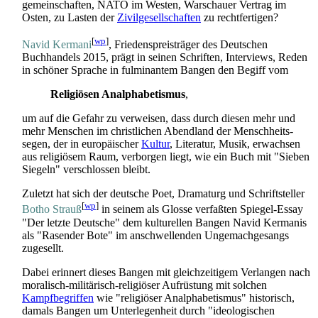
gemein­schaften, NATO im Westen, Warschauer Vertrag im
Osten, zu Lasten der
Zivilgesellschaften
zu rechtfertigen?
[
wp
]
Navid Kermani
, Friedenspreisträger des Deutschen
Buchhandels 2015, prägt in seinen Schriften, Interviews, Reden
in schöner Sprache in fulminantem Bangen den Begiff vom
Religiösen Analphabetismus
,
um auf die Gefahr zu verweisen, dass durch diesen mehr und
mehr Menschen im christlichen Abendland der Menschheits­
segen, der in europäischer
Kultur
, Literatur, Musik, erwachsen
aus religiösem Raum, verborgen liegt, wie ein Buch mit "Sieben
Siegeln" verschlossen bleibt.
Zuletzt hat sich der deutsche Poet, Dramaturg und Schriftsteller
[
wp
]
Botho Strauß
in seinem als Glosse verfaßten Spiegel-Essay
"Der letzte Deutsche" dem kulturellen Bangen Navid Kermanis
als "Rasender Bote" im anschwellenden Ungemach­gesangs
zugesellt.
Dabei erinnert dieses Bangen mit gleichzeitigem Verlangen nach
moralisch-militärisch-religiöser Aufrüstung mit solchen
Kampfbegriffen
wie "religiöser Analphabetismus" historisch,
damals Bangen um Unterlegenheit durch "ideologischen