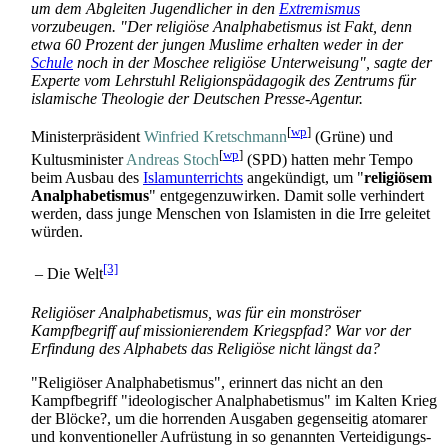
um dem Abgleiten Jugendlicher in den
Extremismus
vorzubeugen. "Der religiöse Analphabetismus ist Fakt, denn
etwa 60 Prozent der jungen Muslime erhalten weder in der
Schule
noch in der Moschee religiöse Unterweisung", sagte der
Experte vom Lehrstuhl Religions­pädagogik des Zentrums für
islamische Theologie der Deutschen Presse-Agentur.
[
wp
]
Ministerpräsident
Winfried Kretschmann
(Grüne) und
[
wp
]
Kultusminister
Andreas Stoch
(SPD) hatten mehr Tempo
beim Ausbau des
Islamunterrichts
angekündigt, um "
religiösem
Analphabetismus
" entgegenzuwirken. Damit solle verhindert
werden, dass junge Menschen von Islamisten in die Irre geleitet
würden.
[3]
– Die Welt
Religiöser Analphabetismus, was für ein monströser
Kampfbegriff auf missionierendem Kriegspfad? War vor der
Erfindung des Alphabets das Religiöse nicht längst da?
"Religiöser Analphabetismus", erinnert das nicht an den
Kampfbegriff "ideologischer Analphabetismus" im Kalten Krieg
der Blöcke?, um die horrenden Ausgaben gegenseitig atomarer
und konventioneller Aufrüstung in so genannten Verteidigungs­