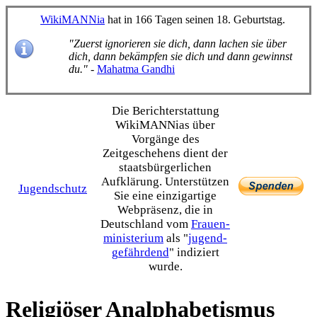
WikiMANNia
hat in 166 Tagen seinen 18. Geburtstag.
"Zuerst ignorieren sie dich, dann lachen sie über
dich, dann bekämpfen sie dich und dann gewinnst
du."
-
Mahatma Gandhi
Die Bericht­erstattung
WikiMANNias über
Vorgänge des
Zeitgeschehens dient der
staats­bürgerlichen
Aufklärung. Unterstützen
Jugendschutz
Sie eine einzig­artige
Webpräsenz, die in
Deutschland vom
Frauen­
ministerium
als "
jugend­
gefährdend
" indiziert
wurde.
Religiöser Analphabetismus