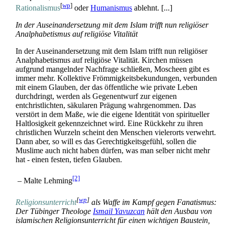
[
wp
]
Rationalismus
oder
Humanismus
ablehnt. [...]
In der Auseinandersetzung mit dem Islam trifft nun religiöser
Analphabetismus auf religiöse Vitalität
In der Auseinandersetzung mit dem Islam trifft nun religiöser
Analphabetismus auf religiöse Vitalität. Kirchen müssen
aufgrund mangelnder Nachfrage schließen, Moscheen gibt es
immer mehr. Kollektive Frömmigkeits­bekundungen, verbunden
mit einem Glauben, der das öffentliche wie private Leben
durchdringt, werden als Gegenentwurf zur eigenen
entchristlichten, säkularen Prägung wahrgenommen. Das
verstört in dem Maße, wie die eigene Identität von spiritueller
Haltlosigkeit gekennzeichnet wird. Eine Rückkehr zu ihren
christlichen Wurzeln scheint den Menschen vielerorts verwehrt.
Dann aber, so will es das Gerechtigkeits­gefühl, sollen die
Muslime auch nicht haben dürfen, was man selber nicht mehr
hat - einen festen, tiefen Glauben.
[2]
– Malte Lehming
[
wp
]
Religionsunterricht
als Waffe im Kampf gegen Fanatismus:
Der Tübinger Theologe
Ismail Yavuzcan
hält den Ausbau von
islamischen Religions­unterricht für einen wichtigen Baustein,