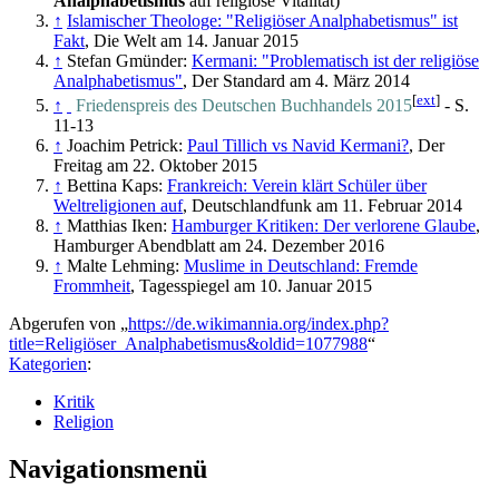
Analphabetismus
auf religiöse Vitalität)
↑
Islamischer Theologe: "Religiöser Analphabetismus" ist
Fakt
, Die Welt am 14. Januar 2015
↑
Stefan Gmünder:
Kermani: "Problematisch ist der religiöse
Analphabetismus"
, Der Standard am 4. März 2014
[
ext
]
↑
Friedenspreis des Deutschen Buchhandels 2015
- S.
11-13
↑
Joachim Petrick:
Paul Tillich vs Navid Kermani?
, Der
Freitag am 22. Oktober 2015
↑
Bettina Kaps:
Frankreich: Verein klärt Schüler über
Weltreligionen auf
, Deutschlandfunk am 11. Februar 2014
↑
Matthias Iken:
Hamburger Kritiken: Der verlorene Glaube
,
Hamburger Abendblatt am 24. Dezember 2016
↑
Malte Lehming:
Muslime in Deutschland: Fremde
Frommheit
, Tagesspiegel am 10. Januar 2015
Abgerufen von „
https://de.wikimannia.org/index.php?
title=Religiöser_Analphabetismus&oldid=1077988
“
Kategorien
:
Kritik
Religion
Navigationsmenü