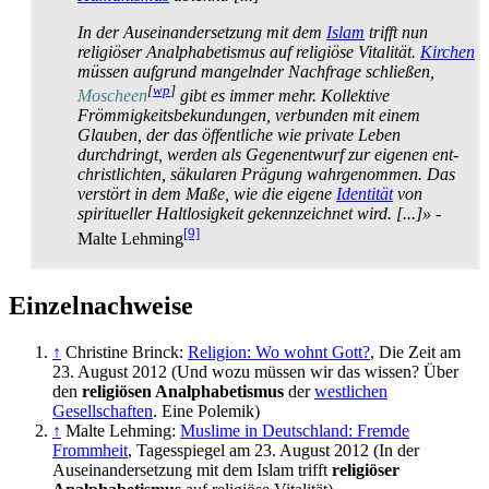
In der Auseinandersetzung mit dem
Islam
trifft nun
religiöser Analphabetismus auf religiöse Vitalität.
Kirchen
müssen aufgrund mangelnder Nachfrage schließen,
[
wp
]
Moscheen
gibt es immer mehr. Kollektive
Frömmigkeits­bekundungen, verbunden mit einem
Glauben, der das öffentliche wie private Leben
durchdringt, werden als Gegen­entwurf zur eigenen ent­
christlichten, säkularen Prägung wahrgenommen. Das
verstört in dem Maße, wie die eigene
Identität
von
spiritueller Haltlosigkeit gekennzeichnet wird. [...]»
-
[9]
Malte Lehming
Einzelnachweise
↑
Christine Brinck:
Religion: Wo wohnt Gott?
, Die Zeit am
23. August 2012 (Und wozu müssen wir das wissen? Über
den
religiösen Analphabetismus
der
westlichen
Gesellschaften
. Eine Polemik)
↑
Malte Lehming:
Muslime in Deutschland: Fremde
Frommheit
, Tagesspiegel am 23. August 2012 (In der
Auseinandersetzung mit dem Islam trifft
religiöser