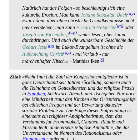
Natürlich hat das Folgen - so beschleunigt sich eine
[
wp
]
kulturelle Erosion. Man kann
Johann Sebastian Bach
zwar hören, aber ohne christliche Grund­kenntnisse nicht
[
wp
]
mehr verstehen; man kann
Friedrich Hölderlin
oder
[
wp
]
Joseph von Eichendorff
weiter lesen, aber kaum
durchdringen. Und auch die wunderbare Geschichte der
[
wp
]
Geburt Jesu
im Lukas-Evangelium ist ohne die
[
wp
]
Auferstehung Christi
- mit Verlaub - nur
[8]
märchenhafter Kitsch.»
- Matthias Iken
Zitat:
«Nicht [nur] die Zahl der Konfessionsmitglieder ist in
ganz Deutschland seit Jahren rückläufig, sondern auch
die Teilnahme an Gottes­diensten und die religiöse Praxis
in
Familien
, Stichwort: Abend- und Tischgebet. Nur noch
eine Minderheit traut den Kirchen eine Orientierungs­hilfe
bei ethischen Fragen und der Bewertung aktueller
sozialer Probleme zu. Die Folge dieser Entfremdung ist
einerseits ein religiöser Analphabetismus, dem das
Verständnis für Frömmigkeit, Glauben, Rituale und
Mission fehlt, andererseits religiöse Antipathie, die das
Unverstandene im Namen des Rationalismus oder
Humanismus
ablehnt. [...]