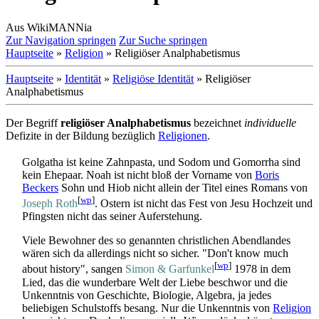
Aus WikiMANNia
Zur Navigation springen
Zur Suche springen
Hauptseite
»
Religion
» Religiöser Analphabetismus
Hauptseite
»
Identität
»
Religiöse Identität
» Religiöser
Analphabetismus
Der Begriff
religiöser Analphabetismus
bezeichnet
individuelle
Defizite in der Bildung bezüglich
Religionen
.
Golgatha ist keine Zahnpasta, und Sodom und Gomorrha sind
kein Ehepaar. Noah ist nicht bloß der Vorname von
Boris
Beckers
Sohn und Hiob nicht allein der Titel eines Romans von
[
wp
]
Joseph Roth
. Ostern ist nicht das Fest von Jesu Hochzeit und
Pfingsten nicht das seiner Auferstehung.
Viele Bewohner des so genannten christlichen Abendlandes
wären sich da allerdings nicht so sicher. "Don't know much
[
wp
]
about history", sangen
Simon & Garfunkel
1978 in dem
Lied, das die wunderbare Welt der Liebe beschwor und die
Unkenntnis von Geschichte, Biologie, Algebra, ja jedes
beliebigen Schulstoffs besang. Nur die Unkenntnis von
Religion