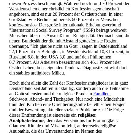
diesen Prozess beschleunigt. Während noch rund 70 Prozent der
Westdeutschen einer christlichen Konfessions­gemeinschaft
angehören, sind es nur 20 Prozent der Ostdeutschen. In einer
Großstadt wie Berlin sind bereits 60 Prozent der Menschen
konfessionslos. Der große internationale Erhebungs­verbund
"International Social Survey Program" (ISSP) befragt weltweit
Menschen über das Ausmaß ihrer Religiosität. Demnach sind die
neuen Bundesländer die mit Abstand gottesfernste Region
überhaupt. "Ich glaube nicht an Gott", sagen in Ostdeutschland
52,1 Prozent der Befragten, in West­deutschland 10,3 Prozent, in
Russland 6,8, in den USA 3,0 und auf den Philippinen
0,7 Prozent. Als Atheisten bezeichnen sich 46,1 Prozent der
Ostdeutschen, bei steigender Tendenz. Diagnostiziert wird dort
ein stabiles areligiöses Milieu.
Doch nicht allein die Zahl der Konfessions­mitglieder ist in ganz
Deutschland seit Jahren rückläufig, sondern auch die Teilnahme
an Gottes­diensten und die religiöse Praxis in
Familien
,
Stichwort: Abend- und Tisch­gebet. Nur noch eine Minderheit
traut den Kirchen eine Orientierungs­hilfe bei ethischen Fragen
und der Bewertung aktueller sozialer Probleme zu. Die Folge
dieser Entfremdung ist einerseits ein
religiöser
Analphabetismus
, dem das Verständnis für Frömmigkeit,
Glauben, Rituale und Mission fehlt, andererseits religiöse
Antipathie, die das Unverstandene im Namen des