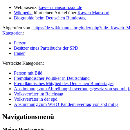
Webpräsenz:
kaweh-mansoori.spd.de
Wikipedia
führt einen Artikel über
Kaweh Mansoori
Biographie beim Deutschen Bundestag
Abgerufen von „
https://de.wikimannia.org/index.php?title=Kaweh
Kategorien
:
Person
Besitzer eines Parteibuchs der SPD
Iraner
Versteckte Kategorien:
Person mit Bild
Fremdländischer Politiker in Deutschland
Fremdländisches Mitglied des Deutschen Bundestages
Abstimmung zum Abtreibungsbewerbungsgesetz von spd mit j
Volksverräter im Reichstag
Volksverräter in der spd
Abstimmung zum WHO-Pandemievertrag von spd mit ja
Navigationsmenü
Meine Werkzeuge