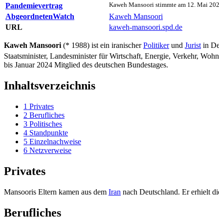
Pandemie­vertrag
Kaweh Mansoori stimmte am 12. Mai 202
AbgeordnetenWatch
Kaweh Mansoori
URL
kaweh-mansoori.spd.de
Kaweh Mansoori
(* 1988) ist ein iranischer
Politiker
und
Jurist
in De
Staatsminister, Landesminister für Wirtschaft, Energie, Verkehr, Wo
bis Januar 2024 Mitglied des deutschen Bundestages.
Inhaltsverzeichnis
1
Privates
2
Berufliches
3
Politisches
4
Standpunkte
5
Einzelnachweise
6
Netzverweise
Privates
Mansooris Eltern kamen aus dem
Iran
nach Deutschland. Er erhielt d
Berufliches