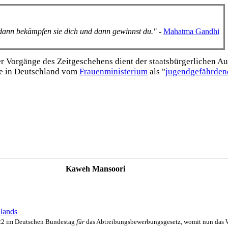
, dann bekämpfen sie dich und dann gewinnst du."
-
Mahatma Gandhi
Vorgänge des Zeitgeschehens dient der staats­bürgerlichen Aufk
e in Deutschland vom
Frauen­ministerium
als "
jugend­gefährden
Kaweh Mansoori
hlands
22 im Deutschen Bundes­tag
für
das Abtreibungs­bewerbungs­gesetz, womit nun das We