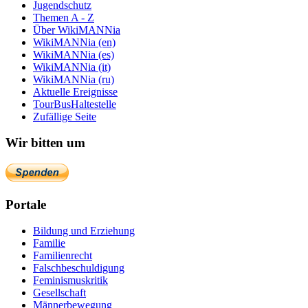
Jugendschutz
Themen A - Z
Über WikiMANNia
WikiMANNia (en)
WikiMANNia (es)
WikiMANNia (it)
WikiMANNia (ru)
Aktuelle Ereignisse
TourBusHaltestelle
Zufällige Seite
Wir bitten um
Portale
Bildung und Erziehung
Familie
Familienrecht
Falschbeschuldigung
Feminismuskritik
Gesellschaft
Männerbewegung