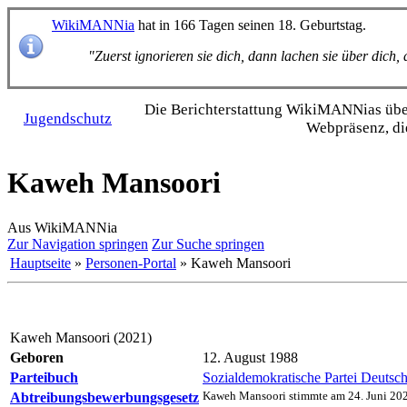
WikiMANNia
hat in 166 Tagen seinen 18. Geburtstag.
"Zuerst ignorieren sie dich, dann lachen sie über dich
Die Bericht­erstattung WikiMANNias über 
Jugendschutz
Webpräsenz, di
Kaweh Mansoori
Aus WikiMANNia
Zur Navigation springen
Zur Suche springen
Hauptseite
»
Personen-Portal
» Kaweh Mansoori
Kaweh Mansoori (2021)
Geboren
12. August 1988
Parteibuch
Sozialdemokratische Partei Deutsc
Abtreibungs­bewerbungs­gesetz
Kaweh Mansoori stimmte am 24. Juni 20