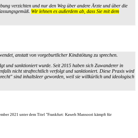
rbung verzichten und nur den Weg über andere Ärzte und über die
verfassungsgemäß.
Wir lehnen es außerdem ab, dass Sie mit dem
endet, anstatt von vorgeburtlicher Kindstötung zu sprechen.
olgt und sanktioniert wurde. Seit 2015 haben sich Zuwanderer in
falls nicht strafrechtlich verfolgt und sanktioniert. Diese Praxis wird
ht" sind inhaltsleer geworden, weil sie willkürlich und ideologisch
tember 2021 unter dem Titel "Frankfurt: Kaweh Mansoori kämpft für