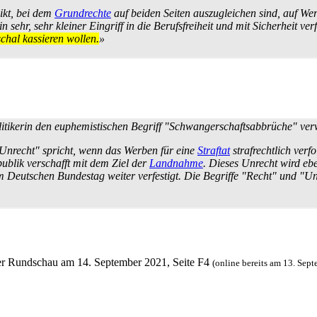
ikt, bei dem
Grundrechte
auf beiden Seiten auszugleichen sind, auf We
in sehr, sehr kleiner Eingriff in die Berufsfreiheit und mit Sicherheit 
chal kassieren wollen.
»
itikerin den euphemistischen Begriff "Schwangerschafts­abbrüche" verw
Unrecht" spricht, wenn das Werben für eine
Straftat
strafrechtlich verf
ublik verschafft mit dem Ziel der
Landnahme
. Dieses Unrecht wird eben
utschen Bundestag weiter verfestigt. Die Begriffe "Recht" und "Unrec
ter Rundschau am 14. September 2021, Seite F4
(online bereits am 13. Sep