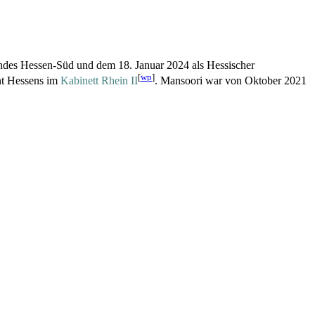
andes Hessen-Süd und dem 18. Januar 2024 als Hessischer
[
wp
]
ent Hessens im
Kabinett Rhein II
. Mansoori war von Oktober 2021