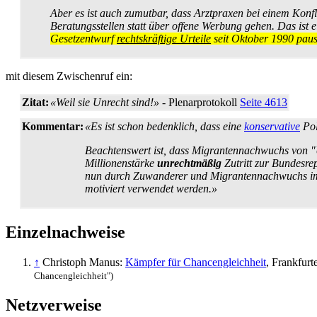
Aber es ist auch zumutbar, dass Arztpraxen bei einem Konfl
Beratungs­stellen statt über offene Werbung gehen. Das ist e
Gesetzentwurf
rechtskräftige Urteile
seit Oktober 1990 paus
mit diesem Zwischenruf ein:
Zitat:
«Weil sie Unrecht sind!»
- Plenarprotokoll
Seite 4613
Kommentar:
«Es ist schon bedenklich, dass eine
konservative
Pol
Beachtenswert ist, dass Migrantennachwuchs von "
Millionenstärke
unrechtmäßig
Zutritt zur Bundesrep
nun durch Zuwanderer und Migranten­nachwuchs im De
motiviert verwendet werden.»
Einzelnachweise
↑
Christoph Manus:
Kämpfer für Chancengleichheit
, Frankfur
Chancengleichheit")
Netzverweise