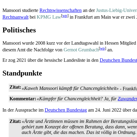
Mansoori studierte
Rechtswissenschaften
an der
Justus-Liebig-Univers
[
wp
]
Rechtsanwalt
bei
KPMG Law
in Frankfurt am Main war er zwei J
Politisches
Mansoori wurde 2008 kurz vor der Landtagswahl in Hessen Mitglied
[
wp
]
diesem Amt die Nachfolge von
Gernot Grumbach
an.
Er zog 2021 über die hessische Landesliste in den
Deutschen Bundes
Standpunkte
Zitat:
«Kaweh Mansoori kämpft für Chancengleichheit»
- Frankf
Kommentar:
«Kämpfer für Chancengleichheit? Ja, für
Zuwander
In der Aussprache im
Deutschen Bundestag
am 24. Juni 2022 über d
Zitat:
«Ärzte und Ärztinnen müssen im Rahmen der Beratungs­lösun
gehört zum Konzept der offenen Beratung, dass dann, wenn s
auch Ärzte gibt, die das machen. Das ist völlig in Ordnung.