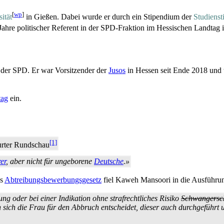
[
wp
]
ität
in Gießen. Dabei wurde er durch ein Stipendium der
Studienst
ahre politischer Referent in der SPD-Fraktion im Hessischen Landtag 
 der SPD. Er war Vorsitzender der
Jusos
in Hessen seit Ende 2018 und w
tag
ein.
[1]
urter Rundschau
er
, aber nicht für ungeborene
Deutsche
.»
as
Abtreibungsbewerbungsgesetz
fiel Kaweh Mansoori in die Ausführ
g oder bei einer Indikation ohne strafrechtliches Risiko
Schwangersch
ich die Frau für den Abbruch entscheidet, dieser auch durchgeführt un