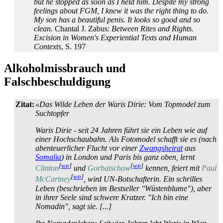
but he stopped as soon as I held him. Despite my strong
feelings about FGM, I knew it was the right thing to do.
My son has a beautiful penis. It looks so good and so
clean.
Chantal J. Zabus:
Between Rites and Rights.
Excision in Women's Experiential Texts and Human
Contexts
, S. 197
Alkoholmissbrauch und
Falschbeschuldigung
Zitat:
«Das Wilde Leben der Waris Dirie: Vom Topmodel zum
Suchtopfer
Waris Dirie - seit 24 Jahren führt sie ein Leben wie auf
einer Hochschaubahn. Als Fotomodel schafft sie es (nach
abenteuerlicher Flucht vor einer
Zwangsheirat
aus
Somalia
) in London und Paris bis ganz oben, lernt
[
wp
]
[
wp
]
Clinton
und
Gorbatschow
kennen, feiert mit
Paul
[
wp
]
McCartney
, wird UN-Botschafterin. Ein schrilles
Leben (beschrieben im Bestseller "Wüstenblume"), aber
in ihrer Seele sind schwere Kratzer. "Ich bin eine
Nomadin", sagt sie. [...]