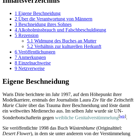
Inhaltsverzeichnis
1
Eigene Beschneidung
2
Über die Verantwortung von Männern
3
Beschneidung ihres Sohnes
4
Alkoholmissbrauch und Falschbeschuldigung
5
Rezension
5.1
Widmung des Buches an Mutter
5.2
Verhältnis zur kulturellen Herkunft
6
Veröffentlichungen
7
Anmerkungen
8
Einzelnachweise
9
Netzverweise
Eigene Beschneidung
Waris Dirie berichtete im Jahr 1997, auf dem Höhepunkt ihrer
Modelkarriere, erstmals der Journalistin Laura Ziv für die Zeitschrift
Marie Claire
über das Trauma ihrer Beschneidung und löste damit
ein weltweites Medienecho aus. Im selben Jahr wurde sie UN-
[
wp
]
Sonder­botschafterin gegen
weibliche Genitalverstümmelung
.
Sie veröffentlichte 1998 das Buch
Wüstenblume
(Originaltitel:
Desert Flower
), in dem sie unter anderem von der Verstümmelung