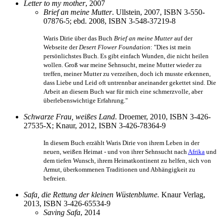
Letter to my mother
, 2007
Brief an meine Mutter
. Ullstein, 2007, ISBN 3-550-
07876-5; ebd. 2008, ISBN 3-548-37219-8
Waris Dirie über das Buch
Brief an meine Mutter
auf der
Webseite der
Desert Flower Foundation
: "Dies ist mein
persönlichstes Buch. Es gibt einfach Wunden, die nicht heilen
wollen. Groß war meine Sehnsucht, meine Mutter wieder zu
treffen, meiner Mutter zu verzeihen, doch ich musste erkennen,
dass Liebe und Leid oft untrennbar aneinander gekettet sind. Die
Arbeit an diesem Buch war für mich eine schmerzvolle, aber
über­lebens­wichtige Erfahrung."
Schwarze Frau, weißes Land
. Droemer, 2010, ISBN 3-426-
27535-X; Knaur, 2012, ISBN 3-426-78364-9
In diesem Buch erzählt Waris Dirie von ihrem Leben in der
neuen, weißen Heimat - und von ihrer Sehnsucht nach
Afrika
und
dem tiefen Wunsch, ihrem Heimat­kontinent zu helfen, sich von
Armut, überkommenen Traditionen und Abhängigkeit zu
befreien.
Safa, die Rettung der kleinen Wüstenblume.
Knaur Verlag,
2013, ISBN 3-426-65534-9
Saving Safa
, 2014