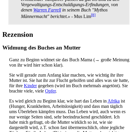
Vergewaltigungs-Entschuldigungs-Erfindungen, von
denen
Warren Farrell
in seinem Buch "Mythos
[8]
Männermacht" berichtet.»
- Mus Lim
Rezension
Widmung des Buches an Mutter
Ganz zu Beginn widmet sie das Buch Mama (→ große Meinung
von ihr wird hier schon klar).
Sie will gerade zum Anfang klar machen, wie wichtig ihr ihre
Mutter ist. Sie hat ihr zur Flucht geholfen und alles was sie hatte,
für ihre
Kinder
gegeben (wird im Buch mehrmals angetönt). Sie
brachte viele, viele
Opfer
.
Es wird gleich zu Beginn klar, wie hart das Leben in
Afrika
ist
(Hunger, Krankheiten, Arbeits­losigkeit) und dass man täglich
ums Überleben kämpfen muss. Das Leben wird, auch wenn es
nur wenige Seiten sind, sehr beeindruckend geschildert. Ich
habe mich gefragt, ob die Mutter wirklich so ist, wie sie
dargestellt wird, z.T. schon fast über­menschlich, ohne jegliche