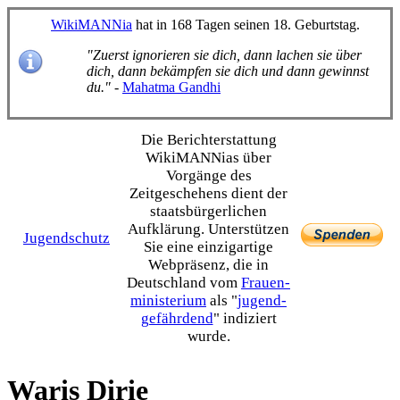
WikiMANNia
hat in 168 Tagen seinen 18. Geburtstag.
"Zuerst ignorieren sie dich, dann lachen sie über
dich, dann bekämpfen sie dich und dann gewinnst
du."
-
Mahatma Gandhi
Die Bericht­erstattung
WikiMANNias über
Vorgänge des
Zeitgeschehens dient der
staats­bürgerlichen
Aufklärung. Unterstützen
Jugendschutz
Sie eine einzig­artige
Webpräsenz, die in
Deutschland vom
Frauen­
ministerium
als "
jugend­
gefährdend
" indiziert
wurde.
Waris Dirie