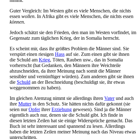
nimmt.
Guter Vergleich: Im Westen gibt es viele Menschen, die nichts
essen
wollen
. In Afrika gibt es viele Menschen, die nichts essen
können
.
Jedoch schätzt sie den Frieden, den man im Westen vorfindet, im
Gegensatz zum täglichen Krieg, der in Somalia herrscht.
Es scheint mir, dass ihr größtes Problem die Männer sind. Sie
verspürt einen riesigen
Hass
auf sie. Zum einen gibt sie ihnen
die Schuld am
Krieg
, Töten, Rauben usw., das in Somalia
vorherrscht (hat Gedanken, den Männern ihre Weichteile
abzuschneiden, da ihrer Meinung nach somit die Männer
sensibler und vernünftiger würden). Zum anderen gibt sie ihnen
die
Schuld
an der Beschneidung (beschuldigt sie, ihr etwas
weggenommen zu haben).
Im gleichen Atemzug nimmt sie allerdings ihren
Vater
und auch
ihre
Mutter
in den Schutz. Sie hätten nichts dafür gekonnt (sie
seien nur
Opfer
ihrer
Erziehung
gewesen). Sind ja die Männer
eigentlich auch nur, denen sie die Schuld gibt. Ich finde in
diesen letzten Zeilen hat sie einige Widersprüche gemacht. Das
Buch ist sehr interessant und spannend zu lesen. Allerdings
haben die letzten Zeilen meiner Meinung nach das Niveau etwas
unterschritten.