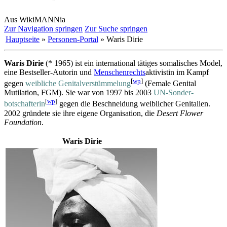
Aus WikiMANNia
Zur Navigation springen
Zur Suche springen
Hauptseite
»
Personen-Portal
» Waris Dirie
Waris Dirie
(* 1965) ist ein international tätiges somalisches Model,
eine Bestseller-Autorin und
Menschenrechts
­aktivistin im Kampf
[
wp
]
gegen
weibliche Genitalverstümmelung
(Female Genital
Mutilation, FGM). Sie war von 1997 bis 2003
UN-Sonder­
[
wp
]
botschafterin
gegen die Beschneidung weiblicher Genitalien.
2002 gründete sie ihre eigene Organisation, die
Desert Flower
Foundation
.
Waris Dirie