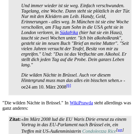
Und immer wieder ist sie weg. Einfach verschwunden.
Tagelang, eine Woche. Dann steht sie plötzlich in der Tür.
Nur mit den Kleidern am Leib. Handy, Geld,
Erinnerungen - alles weg. In München ist sie eine Woche
verschollen, am Flug zum Sohn in die USA geht sie in
London verloren, in
Südafrika
(hier hat sie ein Haus),
taucht sie zwei Wochen unter. "Ich bin alkoholkrank",
gesteht sie im neuen Buch "Brief an meine Mutter". "Seit
vielen Jahren versucht der Teufel, Besitz von mir zu
ergreifen." Und: "Das ist das Verfluchte am Alkohol. Er
stellt dich jeden Tag auf die Probe. Dein ganzes Leben
lang."
Die wilden Nächte in Brüssel. Auch vor diesem
Hintergrund muss man das alles ein bisschen sehen.»
-
[6]
oe24 am 10. März 2008
"Die wilden Nächte in Brüssel." In
WikiPrawda
steht allerdings was
ganz anderes:
Zitat:
«Im März 2008 lud die EU Waris Dirie erneut zu einem
Vortrag in das EU-Parlament nach Brüssel ein, ein
[
wp
]
Treffen mit US-Außen­ministerin
Condoleezza Rice