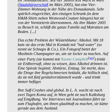
Ihr Nomadenleben: Seit vier Jahren lebt Waris in Wien
(
Staatsbürgerschaft
im März 2005), hat eine Vier-
Zimmer-Wohnung in der Nähe des Donaukanals. Sehr
spärlich eingerichtet, den einzigen Schrank (in dem
H&M-Shirts neben Westwood-Couture hängen) hat sie
von der Vormieterin übernommen. Als ihre Mutter 2005
zu Besuch ist, schläft die ganze Familie auf Matratzen am
Boden. [...]
Das echte Problem der Wüstenblume: Alkohol. Mit 18
kam sie das erste Mal in Kontakt mit "bad water" (so
nennt sie Schnaps & Co.). Ein Fotograf bietet der
Muslimin Champagner an, um sie locker zu machen. Auf
[
wp
]
einer Party (sie kommt mit
Naomi Campbell
) trinkt
sie Erdbeersaft, ohne zu wissen, dass Alkohol drinnen ist.
Eine Spirale beginnt: Abstürze, Entzug. Sie merkt, dass
die Droge ihre Regel­schmerzen betäubt, die höllisch sind,
da sie mit fünf genital­verstümmelt wurde - und trinkt
immer heftiger.
Ihre Suff-Crashes sind global. In L. A. wacht sie nach
zwei Tagen Koma auf, in Wien geht sie nach Kalksburg
auf Entgiftung. Vor Interviews mit Journalisten fährt sie
zum Flughafen, um ihnen glaubhaft zu machen, sie käme
gerade aus dem Ausland.