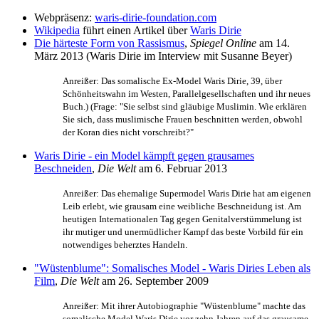
Webpräsenz:
waris-dirie-foundation.com
Wikipedia
führt einen Artikel über
Waris Dirie
Die härteste Form von Rassismus
,
Spiegel Online
am 14.
März 2013 (Waris Dirie im Interview mit Susanne Beyer)
Anreißer: Das somalische Ex-Model Waris Dirie, 39, über
Schönheitswahn im Westen, Parallelgesellschaften und ihr neues
Buch.) (Frage: "Sie selbst sind gläubige Muslimin. Wie erklären
Sie sich, dass muslimische Frauen beschnitten werden, obwohl
der Koran dies nicht vorschreibt?"
Waris Dirie - ein Model kämpft gegen grausames
Beschneiden
,
Die Welt
am 6. Februar 2013
Anreißer: Das ehemalige Supermodel Waris Dirie hat am eigenen
Leib erlebt, wie grausam eine weibliche Beschneidung ist. Am
heutigen Internationalen Tag gegen Genitalverstümmelung ist
ihr mutiger und unermüdlicher Kampf das beste Vorbild für ein
notwendiges beherztes Handeln.
"Wüstenblume": Somalisches Model - Waris Diries Leben als
Film
,
Die Welt
am 26. September 2009
Anreißer: Mit ihrer Autobiographie "Wüstenblume" machte das
somalische Model Waris Dirie vor zehn Jahren auf das grausame