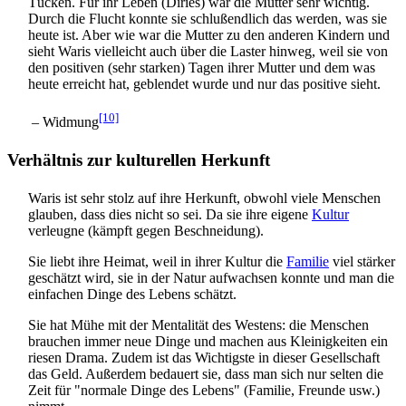
Tücken. Für ihr Leben (Diries) war die Mutter sehr wichtig.
Durch die Flucht konnte sie schlußendlich das werden, was sie
heute ist. Aber wie war die Mutter zu den anderen Kindern und
sieht Waris vielleicht auch über die Laster hinweg, weil sie von
den positiven (sehr starken) Tagen ihrer Mutter und dem was
heute erreicht hat, geblendet wurde und nur das positive sieht.
[10]
– Widmung
Verhältnis zur kulturellen Herkunft
Waris ist sehr stolz auf ihre Herkunft, obwohl viele Menschen
glauben, dass dies nicht so sei. Da sie ihre eigene
Kultur
verleugne (kämpft gegen Beschneidung).
Sie liebt ihre Heimat, weil in ihrer Kultur die
Familie
viel stärker
geschätzt wird, sie in der Natur aufwachsen konnte und man die
einfachen Dinge des Lebens schätzt.
Sie hat Mühe mit der Mentalität des Westens: die Menschen
brauchen immer neue Dinge und machen aus Kleinigkeiten ein
riesen Drama. Zudem ist das Wichtigste in dieser Gesellschaft
das Geld. Außerdem bedauert sie, dass man sich nur selten die
Zeit für "normale Dinge des Lebens" (Familie, Freunde usw.)