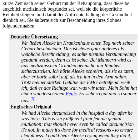
kurze Zeit nach seiner Geburt mit der Behauptung, dass dieselbe
angeblich medizinisch begründet sei, weil sie die körperliche
Reinheit steigere und damit der Aufrecht­erhaltung der Gesundheit
dienlich sei. Sie äußerte sich zur Beschneidung ihres Sohnes
folgendermaßen:
Deutsche Übersetzung
Wir ließen Aleeke im Krankenhaus einen Tag nach seiner
Geburt beschneiden. Das ist etwas ganz anderes als
weibliche Beschneidung; es sollte niemals Verstümmelung
genannt werden, denn es ist keine. Bei Männern wird es
aus medizinischen Gründen gemacht, um Reinheit
sicherzustellen. Ich hörte Aleeke schreien, als sie es taten,
aber er hörte sofort auf, als ich ihn in den Arm nahm.
Trotz meiner starken Gefühle die FMG betreffend, weiß
ich, daß es das Richtige war, was wir taten. Mein Sohn hat
einen wunderschönen
Penis
. Es sieht so gut und so sauber
[5]
aus.
Englisches Original
We had Aleeke circumcised in the hospital a day after he
was born. This is very different from female genital
mutilation; that should never even be called circumcision -
it's not. In males it's done for medical reasons - to ensure
cleanliness. I could hear Aleeke crying when they did it,