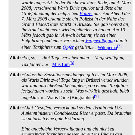
wurde angesetzt. In der Nacht vor ihrer Rede, am 4. März
2008, verschwand Waris Dirie spurlos und löste eine
Groß­fahndung der belgischen
Polizei
aus. Am Abend des
7. März 2008 erkannte sie ein Polizist in der Nähe des
Grand-Place/Grote Markt in Brüssel. Sie gab vorerst an,
ihr Hotel nicht mehr wieder­gefunden zu haben. Am 10.
März jedoch gab ihr Anwalt bekannt, sie sei einer
Entführung und einer versuchten
Vergewaltigung
durch
[7]
einen Taxifahrer zum
Opfer
gefallen.»
-
Wikipedia
Zitat:
«So, so, ... drei Tage verschwunden ... Vergewaltigung ...
[8]
Taxifahrer ...»
-
Mus Lim
Zitat:
«Anlass für Sensations­meldungen gab es im März 2008,
als Waris Dirie zwei Tage lang in Brüssel verschwunden
war und anschließend behauptete, von einem Taxi­fahrer
festgehalten worden zu sein. Was wirklich geschah, blieb
[9]
ungeklärt.»
- Waris Dirie (Biographie)
Zitat:
«Aha! Gesoffen, versackt und so den Termin mit US-
Außen­ministerin Condoleezza Rice verpasst. Da brauchte
sie natürlich eine gute Erklärung.
Eine angebliche Vergewaltigung und ein nicht zu
ermittelnder Taxifahrer passen da gut ins Bild zu den