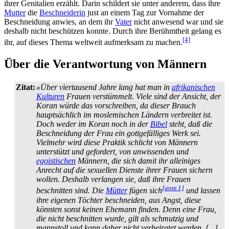
ihrer Genitalien erzählt. Darin schildert sie unter anderem, dass ihre
Mutter
die
Beschneiderin
just an einem Tag zur Vornahme der
Beschneidung anwies, an dem ihr
Vater
nicht anwesend war und sie
deshalb nicht beschützen konnte. Durch ihre Berühmtheit gelang es
[4]
ihr, auf dieses Thema weltweit aufmerksam zu machen.
Über die Verantwortung von Männern
Zitat:
«Über viertausend Jahre lang hat man in
afrikanischen
Kulturen
Frauen verstümmelt. Viele sind der Ansicht, der
Koran würde das vorschreiben, da dieser Brauch
hauptsächlich im moslemischen Ländern verbreitet ist.
Doch weder im Koran noch in der
Bibel
steht, daß die
Beschneidung der Frau ein gottgefälliges Werk sei.
Vielmehr wird diese Praktik schlicht von Männern
unterstützt und gefordert, von unwissenden und
egoistischen
Männern, die sich damit ihr alleiniges
Anrecht auf die sexuellen Dienste ihrer Frauen sichern
wollen. Deshalb verlangen sie, daß ihre Frauen
[anm 1]
beschnitten sind. Die
Mütter
fügen sich
und lassen
ihre eigenen Töchter beschneiden, aus Angst, diese
könnten sonst keinen Ehemann finden. Denn eine Frau,
die nicht beschnitten wurde, gilt als schmutzig und
mannstoll und kann daher nicht verheiratet werden. [...]