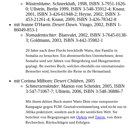
Wüstenblume
. Schneekluth, 1998, ISBN 3-7951-1626-
0; Ullstein, Berlin 1999, ISBN 3-548-35912-4; Knaur,
2001, ISBN 3-426-61948-2; Heyne, 2002, ISBN 3-
453-21261-4; Knaur, 2009, ISBN 3-426-78342-8
mit Jeanne D'Haem:
Desert Dawn
. Virago, 2002, ISBN 1-
86049-853-1
Nomadentochter
. Blanvalet, 2002, ISBN 3-7645-0138-
3; Goldmann, 2003, ISBN 3-442-35982-1
20 Jahre nach ihrer Flucht beschließt Waris, ihre Familie in
Somalia zu besuchen. Ein abenteuerliches Unternehmen, denn
Somalia wird seit Jahren von Bürgerkrieg und Hungers­nöten
geplagt. Ihr zweites Buch, welches ebenfalls ein inter­nationaler
Best­seller wird, beschreibt die Reise in ihr Heimatland.
mit Corinna Milborn:
Desert Children
, 2005
Schmerzenskinder
. Marion von Schröder, 2005, ISBN
3-547-71067-7; Ullstein, 2006, ISBN 3-548-36886-7
Mit ihrem dritten Buch startet Waris Dirie eine europaweite
Kampagne gegen FGM. Genital­verstümmelung wird nicht nur in
Afrika praktiziert, sondern auch in der westlichen Welt. Sie
berichtet von Begegnungen mit
Opfern
und
Tätern
, von ihren
Recherchen, Rückschlägen und Erfolgen.