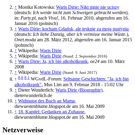
↑
Monika Kotowska:
Waris Dirie: Nikt mnie nie uciszy
(deutsch:
Ich werde nicht zum Schweigen gebracht werden
),
in:
Party.pl
, nach
Viva!
, 16. Februar 2010, abgerufen am 16.
Januar 2016 (polnisch)
↑
Waris Dirie: kocham Gdańsk, ale tęsknię za moją pustynią
(deutsch:
Ich liebe Danzig, aber ich vermisse meine Wüste.
),
Onet.moda
am 28. März 2012, abgerufen am 16. Januar 2015
(polnisch)
↑
Wikipedia:
Waris Dirie
↑
Wikipedia:
Waris Dirie
(Stand: 2. September 2016)
↑
Waris Dirie: Ja, ich bin alkoholkrank
,
oe24
am 10. März
2008
↑
Wikipedia:
Waris Dirie
(Stand: 9. Juni 2017)
8,0
8,1
↑
WGvdL-Forum:
Seltsame Geschichten: "Ja, ich bin
alkoholkrank"
, Mus Lim am 9. Februar 2018 - 15:02 Uhr
↑
Dieter Wunderlich:
Waris Dirie (Biographie)
,
dieterwunderlich.de
↑
Widmung des Buch an Mama
,
diewuestenblume.blogspot.de am 16. Mai 2009
↑
18. Kapitel: Gedanken an Zuhause
,
diewuestenblume.blogspot.de am 16. Mai 2009
Netzverweise