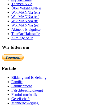
Themen A - Z
Über WikiMANNia
WikiMANNia (en)
WikiMANNia (es)
WikiMANNia (it)
WikiMANNia (ru)
Aktuelle Ereignisse
TourBusHaltestelle
Zufällige Seite
Wir bitten um
Portale
Bildung und Erziehung
Familie
Familienrecht
Falschbeschuldigung
Feminismuskritik
Gesellschaft
Männerbewegung