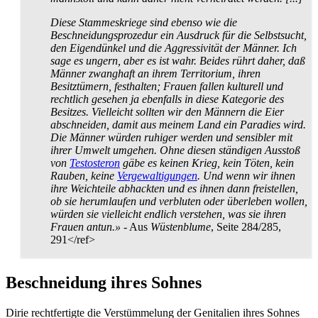
Diese Stammeskriege sind ebenso wie die
Beschneidungs­prozedur ein Ausdruck für die Selbstsucht,
den Eigendünkel und die Aggressivität der Männer. Ich
sage es ungern, aber es ist wahr. Beides rührt daher, daß
Männer zwanghaft an ihrem Territorium, ihren
Besitztümern, festhalten; Frauen fallen kulturell und
rechtlich gesehen ja ebenfalls in diese Kategorie des
Besitzes. Vielleicht sollten wir den Männern die Eier
abschneiden, damit aus meinem Land ein Paradies wird.
Die Männer würden ruhiger werden und sensibler mit
ihrer Umwelt umgehen. Ohne diesen ständigen Ausstoß
von
Testosteron
gäbe es keinen Krieg, kein Töten, kein
Rauben, keine
Vergewaltigungen
. Und wenn wir ihnen
ihre Weichteile abhackten und es ihnen dann freistellen,
ob sie herumlaufen und verbluten oder überleben wollen,
würden sie vielleicht endlich verstehen, was sie ihren
Frauen antun.»
- Aus
Wüstenblume
, Seite 284/285,
291</ref>
Beschneidung ihres Sohnes
Dirie rechtfertigte die Verstümmelung der Genitalien ihres Sohnes