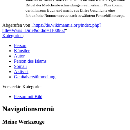
Ritual der Mädchen­beschneidungen aufmerksam. Nun kommt
der Film zum Buch und macht aus Diries Geschichte eine
farbenfrohe Nummern­revue nach bewährtem Fernseh­film­rezept.
Abgerufen von „
https://de.wikimannia.org/index.php?
title=Waris_Dirie&oldid=1100962
“
Kategorien
:
Person
Künstler
Autor
Person des Islams
Somali
Aktivist
Genitalverstümmelung
Versteckte Kategorie:
Person mit Bild
Navigationsmenü
Meine Werkzeuge