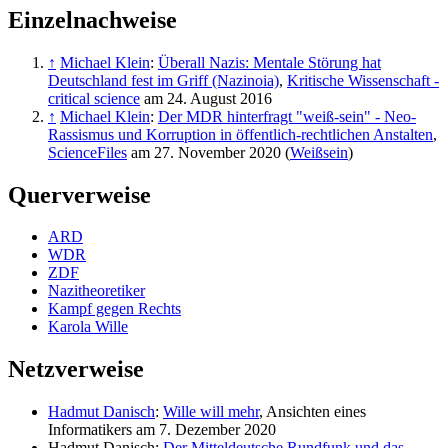
Einzelnachweise
↑
Michael Klein
:
Überall Nazis: Mentale Störung hat
Deutschland fest im Griff (Nazinoia)
,
Kritische Wissenschaft -
critical science
am 24. August 2016
↑
Michael Klein
:
Der MDR hinterfragt "weiß-sein" - Neo-
Rassismus und Korruption in öffentlich-rechtlichen Anstalten
,
ScienceFiles
am 27. November 2020 (
Weißsein
)
Querverweise
ARD
WDR
ZDF
Nazitheoretiker
Kampf gegen Rechts
Karola Wille
Netzverweise
Hadmut Danisch
:
Wille will mehr
, Ansichten eines
Informatikers am 7. Dezember 2020
Hadmut Danisch:
Der Mitteldeutsche Rundfunk und das