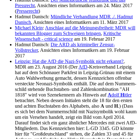
Pressrecht
, Ansichten eines Informatikers am 24. März 2017
(
Presserecht
)
Hadmut Danisch:
Mündliche Verhandlung MDR ./. Hadmut
Danisch
, Ansichten eines Informatikers am 11. März 2017
Michael Klein
:
Anschlag auf die Meinungsfreiheit: MDR will
bekannten Blogger zum Schweigen bringen
,
Kritische
Wissenschaft - critical science
am 19. Februar 2017
Hadmut Danisch:
Die ARD als krimineller Zensur-
Vollstrecker
, Ansichten eines Informatikers am 19. Februar
2017
Leipzig: Hat die AfD die Nazi-Symbolik nicht erkannt?
,
MDR am 23. August 2016 (Der
AfD
-Kreisverband Leipzig
hat auf dem Schönauer Parkfest in Leipzig-Grünau mit einem
Auto Wahlwerbung gemacht, dessen Kennzeichen offenbar
versteckte Neonazi-Symbolik enthält. Die auf dem Nummern­
schild stehende Buchstaben- und Zahlen­kombination "AH
1818" wird von Szene­kennern als Hinweis auf
A
dolf
H
itler
betrachtet. Neben dessen Initialen steht die 18 für den ersten
und achten Buchstaben des Alphabets, also
A
und
H
.) (Dass
es sich bei dem Nummern­schild mit Nazisymbolik wohl kaum
um ein Versehen handelt, zeigt ein Bild vom April 2014.
Darauf findet sich ein ganz ähnlicher Mercedes mit zwei AfD-
Mitgliedern. Das Kennzeichen hier: L-GD 3345. GD könnte
hier für "Groß­deutschland" stehen, die Zahlen 33 und 45 für