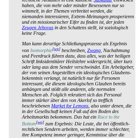
haben, die von mehr oder minder Besessenen nur so
wimmelt, in der Themen verbreitet werden, die
niemanden interessieren, Extrem-Meinungen prosperieren
und ein missionarischer Eifer zu finden ist, der jeden
Zeugen Jehovas
in den Schattens stellt, ist soziologisch
keine Frage.
Man kann derartige Schließungs­prozesse als Ergebnis
[
wp
]
von
Isomorphie
beschreiben,
Zwang
, Nachahmung
und Peerdruck führen dazu, dass alles, was der heiligen
Schrift links­identitärer Heilslehre widerspricht, über kurz
oder lang aus dem Sender verschwindet. Ein Arbeitgeber,
der von seinen Angestellten ein ideologisches Glaubens­
bekenntnis verlangt, ist natürlich nur für Personen
interessant, die diesem ideologischen Glauben bereits
anhängen und stößt alle anderen, alle normalen
Menschen ab. Folglich rekrutiert sich das Personal
immer stärker über den von Akerlof so trefflich
beschriebenen
Market for Lemons
, also unter denen, die
in der Gesellschaft keinen Fuß auf den Boden des
Arbeitsmarkts bekommen. Das hat ein
Race to the
[
wp
]
Bottom
zum Ergebnis: Die Leute, die bei öffentlich-
rechtlichen Sendern arbeiten, werden immer schlechter,
ihre Kompetenz immer geringer, Kenntnisse über die