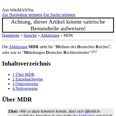
Aus WikiMANNia
Zur Navigation springen
Zur Suche springen
Achtung, dieser Artikel könnte satirische
Bestandteile aufweisen!
Hauptseite
»
Sprache
»
Abkürzung
» MDR
Die
Abkürzung
MDR
steht für "
M
edium des
D
eutschen
R
eiches",
[1]
oder war es "
M
itteilungen
D
eutscher
R
echtsextremer"?
Inhaltsverzeichnis
1
Über MDR
2
Einzelnachweise
3
Querverweise
4
Netzverweise
Über MDR
Zitat:
«Wie es dazu kommen konnte, dass sich öffentlich-
rechtliche Anstalten in eine kultische
Subkultur
entwickelt