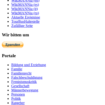
WikiMANNia (en)
WikiMANNia (es)
WikiMANNia (it)
WikiMANNia (ru)
Aktuelle Ereignisse
TourBusHaltestelle
Zufällige Seite
Wir bitten um
Portale
Bildung und Erziehung
Familie
Familienrecht
Falschbeschuldigung
Feminismuskritik
Gesellschaft
Männerbewegung
Personen
Politik
Ratgeber