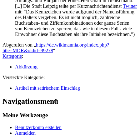
Anfangs- und Endjahr der Hitler-Herrschaft in Deutschland.
[...] Die Stadt Leipzig teilte per Kurz­nachrichten­dienst
Twitter
mit: "Das Kennzeichen wurde aufgrund der Namens­führung
des Halters vergeben. Es ist nicht möglich, zahlreiche
Buchstaben- und Ziffern­kombinationen oder ganze Serien
von Kennzeichen zu sperren, da - wie in diesem Fall - viele
Einwohner diese Buchstaben als ihre Initialien bezeichnen.")
Abgerufen von „
https://de.wikimannia.org/index.php?
title=MDR&oldid=99278
“
Kategorie
:
Abkürzung
Versteckte Kategorie:
Artikel mit satirischem Einschlag
Navigationsmenü
Meine Werkzeuge
Benutzerkonto erstellen
Anmelden