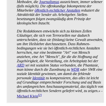
Methoden, die
Journalismus
auszeichnen, immer seltener
(falls möglich). Die offenkundige Inkompetenz der
Mitarbeiter
öffentlich-rechtlicher Anstalten
reduziert die
Attraktivität der Sender als Arbeitgeber. Stellen­
besetzungen folgen zwangsläufig dem Prinzip der
ideologischen Inzucht.
Die Redaktionen entwickeln sich zu kleinen Zellen
Gläubiger, die sich von Terrorzellen nur dadurch
unterscheiden, dass sie (bislang) keine Gewalt anwenden,
um ihre Heilslehre durchzusetzen. Dass Rahmen­
bedingungen wie sie bei öffentlich-rechtlichen Anstalten
herrschen, nur eine bestimmte "Art" von Mensch
anziehen, eine Art "Mensch", für die die Hoffnung auf
Zugehörigkeit, die Vorstellung, ein Arbeitsplatz bei der
ARD
sei mit sozialem Status verbunden, die Phantasie,
man könne durch die Zuordnung zu
WDR
oder SWR eine
soziale Identität gewinnen, um damit die fehlende
personale
Identität
zu kompensieren, das alles ist leicht
auf Grundlage entsprechender Forschung und auf Basis
des umfangreichen Anschauungs­material, das täglich von
öffentlich-rechtlichen Sendern geliefert wird, zu zeigen.»
-
[2]
Michael Klein