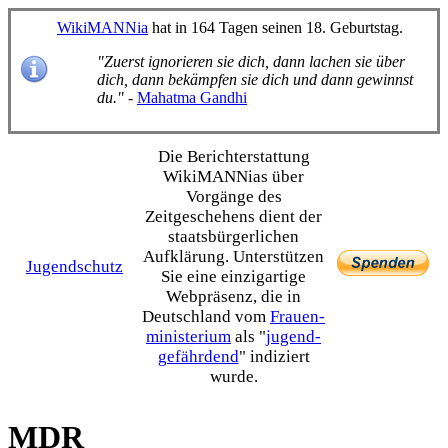
WikiMANNia
hat in 164 Tagen seinen 18. Geburtstag.
"Zuerst ignorieren sie dich, dann lachen sie über
dich, dann bekämpfen sie dich und dann gewinnst
du."
-
Mahatma Gandhi
Die Bericht­erstattung
WikiMANNias über
Vorgänge des
Zeitgeschehens dient der
staats­bürgerlichen
Aufklärung. Unterstützen
Jugendschutz
Sie eine einzig­artige
Webpräsenz, die in
Deutschland vom
Frauen­
ministerium
als "
jugend­
gefährdend
" indiziert
wurde.
MDR