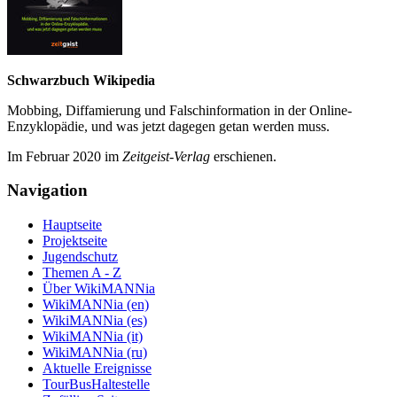
Schwarzbuch Wikipedia
Mobbing, Diffamierung und Falsch­information in der Online-
Enzyklo­pädie, und was jetzt da­gegen getan werden muss.
Im Februar 2020 im
Zeit­geist-Verlag
erschienen.
Navigation
Hauptseite
Projektseite
Jugendschutz
Themen A - Z
Über WikiMANNia
WikiMANNia (en)
WikiMANNia (es)
WikiMANNia (it)
WikiMANNia (ru)
Aktuelle Ereignisse
TourBusHaltestelle