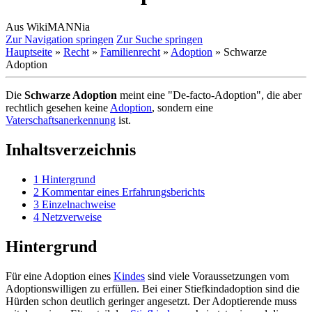
Aus WikiMANNia
Zur Navigation springen
Zur Suche springen
Hauptseite
»
Recht
»
Familienrecht
»
Adoption
» Schwarze
Adoption
Die
Schwarze Adoption
meint eine "De-facto-Adoption", die aber
rechtlich gesehen keine
Adoption
, sondern eine
Vaterschaftsanerkennung
ist.
Inhaltsverzeichnis
1
Hintergrund
2
Kommentar eines Erfahrungsberichts
3
Einzelnachweise
4
Netzverweise
Hintergrund
Für eine Adoption eines
Kindes
sind viele Voraussetzungen vom
Adoptionswilligen zu erfüllen. Bei einer Stiefkindadoption sind die
Hürden schon deutlich geringer angesetzt. Der Adoptierende muss