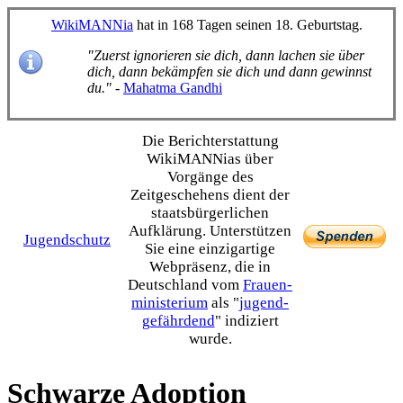
WikiMANNia
hat in 168 Tagen seinen 18. Geburtstag.
"Zuerst ignorieren sie dich, dann lachen sie über
dich, dann bekämpfen sie dich und dann gewinnst
du."
-
Mahatma Gandhi
Die Bericht­erstattung
WikiMANNias über
Vorgänge des
Zeitgeschehens dient der
staats­bürgerlichen
Aufklärung. Unterstützen
Jugendschutz
Sie eine einzig­artige
Webpräsenz, die in
Deutschland vom
Frauen­
ministerium
als "
jugend­
gefährdend
" indiziert
wurde.
Schwarze Adoption