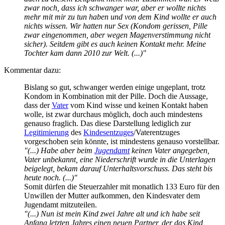
zwar noch, dass ich schwanger war, aber er wollte nichts
mehr mit mir zu tun haben und von dem Kind wollte er auch
nichts wissen. Wir hatten nur Sex (Kondom gerissen, Pille
zwar eingenommen, aber wegen Magenverstimmung nicht
sicher). Seitdem gibt es auch keinen Kontakt mehr. Meine
Tochter kam dann 2010 zur Welt. (...)"
Kommentar dazu:
Bislang so gut, schwanger werden einige ungeplant, trotz
Kondom in Kombination mit der Pille. Doch die Aussage,
dass der
Vater
vom Kind wisse und keinen Kontakt haben
wolle, ist zwar durchaus möglich, doch auch mindestens
genauso fraglich. Das diese Darstellung lediglich zur
Legitimierung
des
Kindesentzuges
/Vaterentzuges
vorgeschoben sein könnte, ist mindestens genauso vorstellbar.
"(...) Habe aber beim
Jugendamt
keinen Vater angegeben,
Vater unbekannt, eine Niederschrift wurde in die Unterlagen
beigelegt, bekam darauf Unterhaltsvorschuss. Das steht bis
heute noch. (...)"
Somit dürfen die Steuerzahler mit monatlich 133 Euro für den
Unwillen der Mutter aufkommen, den Kindesvater dem
Jugendamt mitzuteilen.
"(...) Nun ist mein Kind zwei Jahre alt und ich habe seit
Anfang letzten Jahres einen neuen Partner, der das Kind