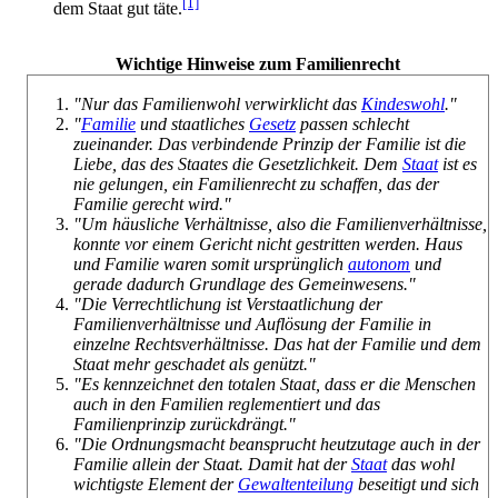
[1]
dem Staat gut täte.
Wichtige Hinweise zum Familienrecht
"Nur das Familienwohl verwirklicht das
Kindeswohl
."
"
Familie
und staatliches
Gesetz
passen schlecht
zueinander. Das verbindende Prinzip der Familie ist die
Liebe, das des Staates die Gesetzlichkeit. Dem
Staat
ist es
nie gelungen, ein Familienrecht zu schaffen, das der
Familie gerecht wird."
"Um häusliche Verhältnisse, also die Familienverhältnisse,
konnte vor einem Gericht nicht gestritten werden. Haus
und Familie waren somit ursprünglich
autonom
und
gerade dadurch Grundlage des Gemeinwesens."
"Die Verrechtlichung ist Verstaatlichung der
Familienverhältnisse und Auflösung der Familie in
einzelne Rechts­verhältnisse. Das hat der Familie und dem
Staat mehr geschadet als genützt."
"Es kennzeichnet den totalen Staat, dass er die Menschen
auch in den Familien reglementiert und das
Familienprinzip zurückdrängt."
"Die Ordnungsmacht beansprucht heutzutage auch in der
Familie allein der Staat. Damit hat der
Staat
das wohl
wichtigste Element der
Gewaltenteilung
beseitigt und sich