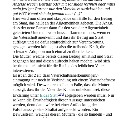
Anzeige wegen Betrugs oder mit sonstiges rechnen oder muss
mein jetziger Partner nur den Vorschuss zurückzahlen und
gut ist?? Kennt sich da jemand aus? (...)"
Hier wird nun offen und skrupellos um Hilfe für den Betrug
am Staat, das heißt an der Allgemeinheit gebeten. Die Angst,
dass der neue Partner dann für den von der Allgemeinheit
geleisteten Unterhaltsvorschuss aufkommen muss, wenn er
die Vaterschaft anerkennt und dass ihr Betrug am Staat
auffliegt und sie dafür strafrechtlich zur Verantwortung
gezogen werden könnte, ist also die treibende Kraft, die
schwarze Adoption noch einmal zu überdenken.
Die Mutter, welche bereits diesen Betrug am Kind und Staat
begangen hat und diesen aufrecht halten möchte, wird sich
bestimmt auch nicht für die Rechte des leiblichen Vaters
interessieren.
Es ist an der Zeit, dass Vaterschaftsanerkennungen/-
eintragung nur noch in Verbindung mit einem Vaterschaftstest
möglich wird. Desweiteren sollte im Falle, dass die Mutter
aussagt, dass ihr der Vater des Kindes unbekannt sei, diese
[
wp
]
Erklärung unter
Eides Statt
abgegeben werden muss. Nur
so kann die Ernsthaftigkeit dieser Aussage unterstrichen
werden, denn dann wäre bei einer Aufdeckung der
Falschaussage eine Straftat aufgedeckt worden. Ein
Bewusstsein, welches diesen Müttern - die so handeln - und