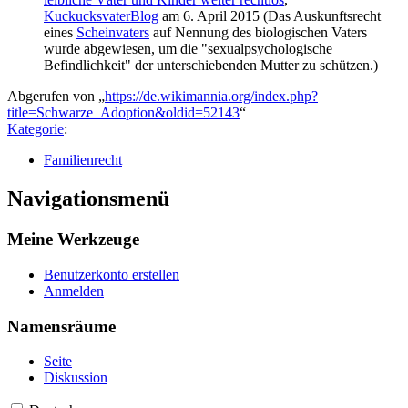
KuckucksvaterBlog
am 6. April 2015 (Das Auskunftsrecht
eines
Scheinvaters
auf Nennung des biologischen Vaters
wurde abgewiesen, um die "sexual­psychologische
Befindlichkeit" der unterschiebenden Mutter zu schützen.)
Abgerufen von „
https://de.wikimannia.org/index.php?
title=Schwarze_Adoption&oldid=52143
“
Kategorie
:
Familienrecht
Navigationsmenü
Meine Werkzeuge
Benutzerkonto erstellen
Anmelden
Namensräume
Seite
Diskussion