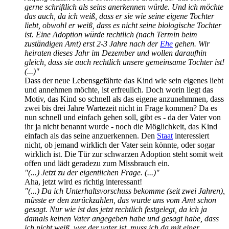
gerne schriftlich als seins anerkennen würde. Und ich möchte
das auch, da ich weiß, dass er sie wie seine eigene Tochter
liebt, obwohl er weiß, dass es nicht seine biologische Tochter
ist. Eine Adoption würde rechtlich (nach Termin beim
zuständigen Amt) erst 2-3 Jahre nach der
Ehe
gehen. Wir
heiraten dieses Jahr im Dezember und wollen daraufhin
gleich, dass sie auch rechtlich unsere gemeinsame Tochter ist!
(...)"
Dass der neue Lebensgefährte das Kind wie sein eigenes liebt
und annehmen möchte, ist erfreulich. Doch worin liegt das
Motiv, das Kind so schnell als das eigene anzunehmmen, dass
zwei bis drei Jahre Wartezeit nicht in Frage kommen? Da es
nun schnell und einfach gehen soll, gibt es - da der Vater von
ihr ja nicht benannt wurde - noch die Möglichkeit, das Kind
einfach als das seine anzuerkennen. Den
Staat
interessiert
nicht, ob jemand wirklich der Vater sein könnte, oder sogar
wirklich ist. Die Tür zur schwarzen Adoption steht somit weit
offen und lädt geradezu zum Missbrauch ein.
"(...) Jetzt zu der eigentlichen Frage. (...)"
Aha, jetzt wird es richtig interessant!
"(...) Da ich Unterhaltsvorschuss bekomme (seit zwei Jahren),
müsste er den zurückzahlen, das wurde uns vom Amt schon
gesagt. Nur wie ist das jetzt rechtlich festgelegt, da ich ja
damals keinen Vater angegeben habe und gesagt habe, dass
ich nicht weiß, wer der vater ist, muss ich da mit einer