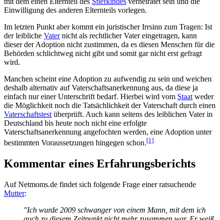
mit dem einen Elternteil des
Stiefkindes
verheiratet sein und die
Einwilligung des anderen Elternteils vorlegen.
Im letzten Punkt aber kommt ein juristischer Irrsinn zum Tragen: Ist
der leibliche
Vater
nicht als rechtlicher Vater eingetragen, kann
dieser der Adoption nicht zustimmen, da es diesen Menschen für die
Behörden schlichtweg nicht gibt und somit gar nicht erst gefragt
wird.
Manchen scheint eine Adoption zu aufwendig zu sein und weichen
deshalb alternativ auf Vaterschaftsanerkennung aus, da diese ja
einfach nur einer Unterschrift bedarf. Hierbei wird vom
Staat
weder
die Möglichkeit noch die Tatsächlichkeit der Vaterschaft durch einen
Vaterschaftstest
überprüft. Auch kann seitens des leiblichen Vater in
Deutschland bis heute noch nicht eine erfolgte
Vaterschaftsanerkennung angefochten werden, eine Adoption unter
[1]
bestimmten Voraussetzungen hingegen schon.
Kommentar eines Erfahrungsberichts
Auf Netmoms.de findet sich folgende Frage einer ratsuchende
Mutter
:
"Ich wurde 2009 schwanger von einem Mann, mit dem ich
auch zu diesem Zeitpunkt nicht mehr zusammen war. Er weiß