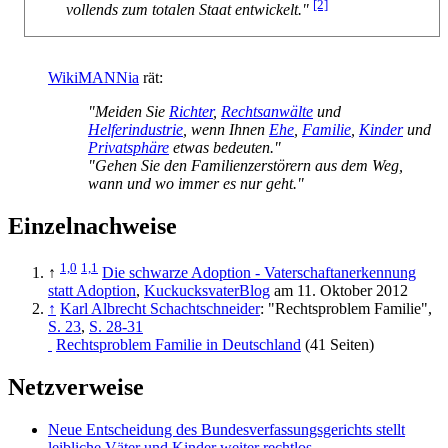
[2]
vollends zum totalen Staat entwickelt."
WikiMANNia
rät:
"Meiden Sie
Richter
,
Rechtsanwälte
und
Helferindustrie
, wenn Ihnen
Ehe
,
Familie
,
Kinder
und
Privatsphäre
etwas bedeuten."
"Gehen Sie den Familienzerstörern aus dem Weg,
wann und wo immer es nur geht."
Einzelnachweise
1,0
1,1
↑
Die schwarze Adoption - Vaterschaftanerkennung
statt Adoption
,
KuckucksvaterBlog
am 11. Oktober 2012
↑
Karl Albrecht Schachtschneider
: "Rechtsproblem Familie",
S. 23
,
S. 28-31
Rechtsproblem Familie in Deutschland
(41 Seiten)
Netzverweise
Neue Entscheidung des Bundesverfassungsgerichts stellt
leibliche Väter und Kinder weiter rechtlos
,