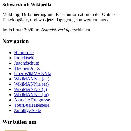
Schwarzbuch Wikipedia
Mobbing, Diffamierung und Falsch­information in der Online-
Enzyklo­pädie, und was jetzt da­gegen getan werden muss.
Im Februar 2020 im
Zeit­geist-Verlag
erschienen.
Navigation
Hauptseite
Projektseite
Jugendschutz
Themen A - Z
Über WikiMANNia
WikiMANNia (en)
WikiMANNia (es)
WikiMANNia (it)
WikiMANNia (ru)
Aktuelle Ereignisse
TourBusHaltestelle
Zufällige Seite
Wir bitten um