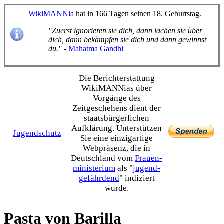
WikiMANNia
hat in 166 Tagen seinen 18. Geburtstag.
"Zuerst ignorieren sie dich, dann lachen sie über
dich, dann bekämpfen sie dich und dann gewinnst
du."
-
Mahatma Gandhi
Die Bericht­erstattung
WikiMANNias über
Vorgänge des
Zeitgeschehens dient der
staats­bürgerlichen
Aufklärung. Unterstützen
Jugendschutz
Sie eine einzig­artige
Webpräsenz, die in
Deutschland vom
Frauen­
ministerium
als "
jugend­
gefährdend
" indiziert
wurde.
Pasta von Barilla