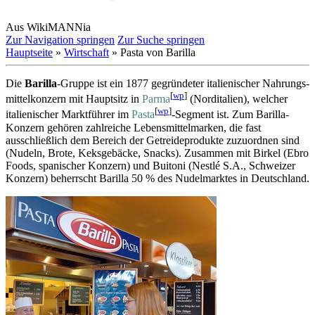
Aus WikiMANNia
Zur Navigation springen
Zur Suche springen
Hauptseite
»
Wirtschaft
» Pasta von Barilla
Die
Barilla
-Gruppe ist ein 1877 gegründeter italienischer Nahrungs­
[
wp
]
mittel­konzern mit Hauptsitz in
Parma
(Norditalien), welcher
[
wp
]
italienischer Marktführer im
Pasta
-Segment ist. Zum Barilla-
Konzern gehören zahlreiche Lebens­mittel­marken, die fast
ausschließlich dem Bereich der Getreide­produkte zuzuordnen sind
(Nudeln, Brote, Keksgebäcke, Snacks). Zusammen mit Birkel (Ebro
Foods, spanischer Konzern) und Buitoni (Nestlé S.A., Schweizer
Konzern) beherrscht Barilla 50 % des Nudelmarktes in Deutschland.