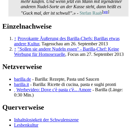
mehr kaufen. Und wenn jetzt ein Mann mit irgendeiner
anderen Nudel-Sorte an der Kasse steht, dann heißt es
[
wp
]
"Guck mal, der ist schwul!".»
-
Stefan Raab
Einzelnachweise
↑
Provokante Äußerung des Barilla-Chefs: Barillas etwas
andere Kultur
, Tagesschau am 26. September 2013
↑
"Sollen sie andere Nudeln essen" - Barilla-Chef: Keine
Werbung für Homosexuelle
, Focus am 27. September 2013
Netzverweise
barilla.de
- Barilla: Rezepte, Pasta und Saucen
barilla.it
- Barilla: Ricette di cucina, pasta e sughi pronti
Werbevideo: Dove c'è pasta c'è... Amore
- Barilla (Länge:
0:30 Min.)
Querverweise
Inhaltslosigkeit der Schwulenszene
Lesbenkultur