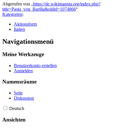
Abgerufen von „
https://de.wikimannia.org/index.php?
title=Pasta_von_Barilla&oldid=1074866
“
Kategorien
:
Aktionsform
Italien
Navigationsmenü
Meine Werkzeuge
Benutzerkonto erstellen
Anmelden
Namensräume
Seite
Diskussion
Deutsch
Ansichten