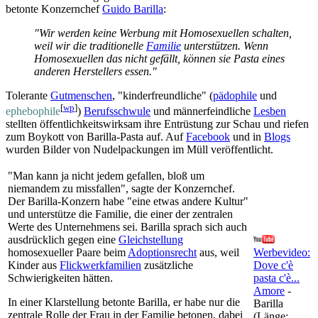
betonte Konzernchef
Guido Barilla
:
"Wir werden keine Werbung mit Homosexuellen schalten,
weil wir die traditionelle
Familie
unterstützen. Wenn
Homosexuellen das nicht gefällt, können sie Pasta eines
anderen Herstellers essen."
Tolerante
Gutmenschen
, "kinder­freundliche" (
pädophile
und
[
wp
]
ephebophile
)
Berufsschwule
und männer­feindliche
Lesben
stellten öffentlichkeits­wirksam ihre Entrüstung zur Schau und riefen
zum Boykott von Barilla-Pasta auf. Auf
Facebook
und in
Blogs
wurden Bilder von Nudel­packungen im Müll veröffentlicht.
"Man kann ja nicht jedem gefallen, bloß um
niemandem zu missfallen", sagte der Konzernchef.
Der Barilla-Konzern habe "eine etwas andere Kultur"
und unterstütze die Familie, die einer der zentralen
Werte des Unternehmens sei. Barilla sprach sich auch
ausdrücklich gegen eine
Gleichstellung
homosexueller Paare beim
Adoptionsrecht
aus, weil
Werbevideo:
Kinder aus
Flickwerkfamilien
zusätzliche
Dove c'è
Schwierigkeiten hätten.
pasta c'è...
Amore
-
In einer Klarstellung betonte Barilla, er habe nur die
Barilla
zentrale Rolle der Frau in der Familie betonen, dabei
(Länge: