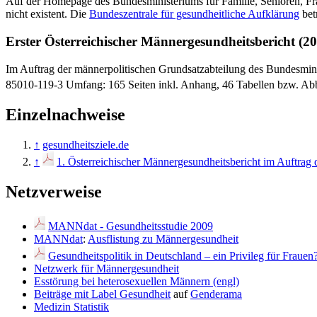
Auf der Homepage des Bundesministeriums für Familie, Senioren, Frau
nicht existent. Die
Bundeszentrale für gesundheitliche Aufklärung
bet
Erster Österreichischer Männergesundheitsbericht (2
Im Auftrag der männerpolitischen Grundsatz­abteilung des Bundesmin
85010-119-3 Umfang: 165 Seiten inkl. Anhang, 46 Tabellen bzw. Ab
Einzelnachweise
↑
gesundheitsziele.de
↑
1. Österreichischer Männergesundheitsbericht im Auftrag
Netzverweise
MANNdat - Gesundheitsstudie 2009
MANNdat
:
Ausflistung zu Männergesundheit
Gesundheitspolitik in Deutschland – ein Privileg für Frauen
Netzwerk für Männergesundheit
Esstörung bei heterosexuellen Männern (engl)
Beiträge mit Label Gesundheit
auf
Genderama
Medizin Statistik