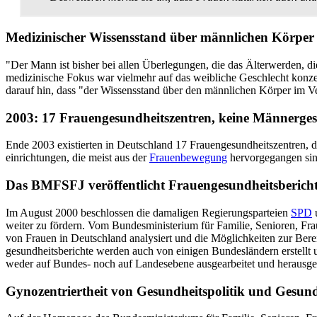
Medizinischer Wissensstand über männlichen Körper i
"Der Mann ist bisher bei allen Überlegungen, die das Älterwerden, d
medizinische Fokus war vielmehr auf das weibliche Geschlecht konz
darauf hin, dass "der Wissensstand über den männlichen Körper im V
2003: 17 Frauengesundheitszentren, keine Männerges
Ende 2003 existierten in Deutschland 17 Frauen­gesundheits­zentren, 
einrichtungen, die meist aus der
Frauenbewegung
hervor­gegangen sin
Das BMFSFJ veröffentlicht Frauengesundheitsbericht
Im August 2000 beschlossen die damaligen Regierungs­parteien
SPD
weiter zu fördern. Vom Bundesministerium für Familie, Senioren, Fra
von Frauen in Deutschland analysiert und die Möglichkeiten zur Bere
gesundheits­berichte werden auch von einigen Bundesländern erstell
weder auf Bundes- noch auf Landesebene ausgearbeitet und herausg
Gynozentriertheit von Gesundheitspolitik und Gesun