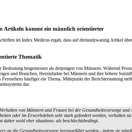
ten Artikeln kommt ein männlich orientierter
schriften im Index Medicus ergab, dass auf dreiundzwanzig Artikel übe
entierte Thematik
 Bedeutung beigemessen als derjenigen von Männern. Während Prostatak
igen und Branchen, Herzinfarkte bei Männern und ihre höhere Suizid­hä
 Fernsehens häufiger ein Thema. Mittepunkt der Bericht­erstattung stell
its­systems dar.
 Verhalten von Männern und Frauen bei der Gesundheits­vorsorge und A
 arbeiten oder im Erwerbsleben sehr stark gefordert werden, verhalten 
 daher wohl eher situations- als beschlechts­bedingt.
ers an die Gesundheits­vorsorge herangeführt werden - indem sie nämli