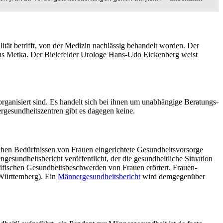
tät betrifft, von der Medizin nachlässig behandelt worden. Der
kus Metka. Der Bielefelder Urologe Hans-Udo Eickenberg weist
organisiert sind. Es handelt sich bei ihnen um unabhängige Beratungs­
gesundheits­zentren gibt es dagegen keine.
schen Bedürfnissen von Frauen eingerichtete Gesundheits­vorsorge
undheits­bericht veröffentlicht, der die gesundheitliche Situation
ifischen Gesundheits­beschwerden von Frauen erörtert. Frauen­
-Württemberg). Ein
Männergesundheitsbericht
wird demgegenüber