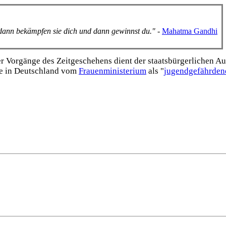
, dann bekämpfen sie dich und dann gewinnst du."
-
Mahatma Gandhi
Vorgänge des Zeitgeschehens dient der staats­bürgerlichen Aufk
e in Deutschland vom
Frauen­ministerium
als "
jugend­gefährden