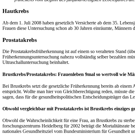
Hautkrebs
Ab dem 1. Juli 2008 haben gesetzlich Versicherte ab dem 35. Lebensj
Frauen diese Untersuchung schon ab 30 Jahren einräumte, Männern d
Prostatakrebs
Die Prostatakrebsfrüherkennung ist auf einem so veralteten Stand (ü
Früh­erkennungs­unter­suchung nahezu vollständig selber bezahlen müs
Ultra­schall­unter­suchung beinhaltet.
Brustkrebs/Prostatakrebs: Frauenleben 9mal so wertvoll wie M
Bei Brustkrebs setzt die gesetzliche Früherkennung bereits ab einem 
entspricht. Wollte man hier von Gleichberechtigung reden, müsste die
sagen, dass für die gesundheits­politischen Entscheidungs­träger das 
Obwohl vergleichbar mit Prostatakrebs ist Brustkrebs einziges ge
Obwohl die Wahrscheinlichkeit für eine Frau, an Brustkrebs zu sterben
forschungs­zentrums Heidelberg für 2002 beträgt die Mortalitäts­rate 
nationales Gesundheitsziel vom Bundesministerium für Gesundheit un