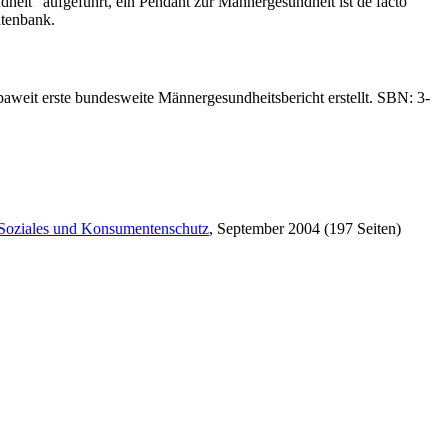
eit" aufgeführt, ein Pendant zur Männer­gesundheit ist de facto
atenbank.
eit erste bundesweite Männer­gesundheits­bericht erstellt. SBN: 3-
r Soziales und Konsumentenschutz
, September 2004 (197 Seiten)