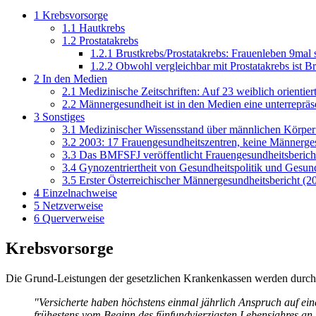
1
Krebsvorsorge
1.1
Hautkrebs
1.2
Prostatakrebs
1.2.1
Brustkrebs/Prostatakrebs: Frauenleben 9mal
1.2.2
Obwohl vergleichbar mit Prostatakrebs ist Br
2
In den Medien
2.1
Medizinische Zeitschriften: Auf 23 weiblich orientier
2.2
Männergesundheit ist in den Medien eine unterrepräs
3
Sonstiges
3.1
Medizinischer Wissensstand über männlichen Körper i
3.2
2003: 17 Frauengesundheitszentren, keine Männerge
3.3
Das BMFSFJ veröffentlicht Frauengesundheitsberich
3.4
Gynozentriertheit von Gesundheitspolitik und Gesu
3.5
Erster Österreichischer Männergesundheitsbericht (2
4
Einzelnachweise
5
Netzverweise
6
Querverweise
Krebsvorsorge
Die Grund-Leistungen der gesetzlichen Krankenkassen werden durch 
"Versicherte haben höchstens einmal jährlich Anspruch auf e
frühestens vom Beginn des fünf­und­vierzigsten Lebensjahres an.