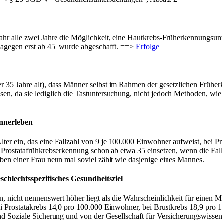
ahr alle zwei Jahre die Möglichkeit, eine Hautkrebs-Früherkennungs­unt
agegen erst ab 45, wurde abgeschafft. ==>
Erfolge
ber 35 Jahre alt), dass Männer selbst im Rahmen der gesetzlichen Früh
sen, da sie lediglich die Tastuntersuchung, nicht jedoch Methoden, wie
ännerleben
Alter ein, das eine Fallzahl von 9 je 100.000 Einwohner aufweist, bei 
 Prostata­früh­krebs­erkennung schon ab etwa 35 einsetzen, wenn die Fa
Leben einer Frau neun mal soviel zählt wie dasjenige eines Mannes.
schlechtsspezifisches Gesundheitsziel
, nicht nennenswert höher liegt als die Wahrscheinlichkeit für einen M
bei Prostatakrebs 14,0 pro 100.000 Einwohner, bei Brustkrebs 18,9 pro 
d Soziale Sicherung und von der Gesellschaft für Versicherungs­wiss