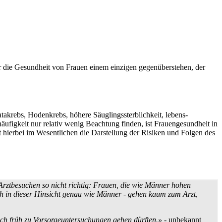
r die Gesundheit von Frauen einem einzigen gegenüberstehen, der
rebs, Hodenkrebs, höhere Säuglings­sterblichkeit, lebens­
ufigkeit nur relativ wenig Beachtung finden, ist Frauengesundheit in
t hierbei im Wesentlichen die Darstellung der Risiken und Folgen des
rztbesuchen so nicht richtig: Frauen, die wie Männer hohen
sich in dieser Hinsicht genau wie Männer - gehen kaum zum Arzt,
ch früh zu Vorsorge­unter­suchungen gehen dürften.»
- unbekannt