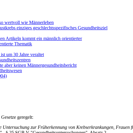
 so wertvoll wie Männerleben
ustkrebs einziges geschlechtsspezifisches Gesundheitsziel
ten Artikeln kommt ein männlich orientierter
entierte Thematik
st um 30 Jahre veraltet
sundheitszentren
te aber keinen Männergesundheitsbericht
ndheitswesen
004)
Gesetze geregelt:
ine Untersuchung zur Früherkennung von Krebs­erkrankungen, Frauen 
"
- § 25 SGB V "Gesundheits­unter­suchungen", Absatz 2