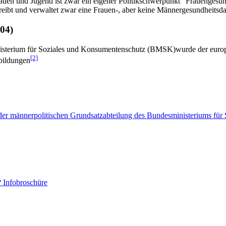
en und Jugend ist zwar ein eigener Politik­schwer­punkt "Frauengesundh
reibt und verwaltet zwar eine Frauen-, aber keine Männer­gesundheits­d
004)
isterium für Soziales und Konsumenten­schutz (BMSK)wurde der europaw
[2]
bildungen
 der männerpolitischen Grundsatzabteilung des Bundesministeriums fü
? Infobroschüre