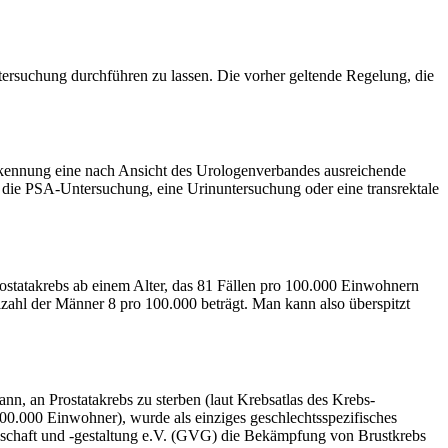
er­suchung durchführen zu lassen. Die vorher geltende Regelung, die
erkennung eine nach Ansicht des Urologen­verbandes ausreichende
 die PSA-Untersuchung, eine Urin­unter­suchung oder eine transrektale
Prostatakrebs ab einem Alter, das 81 Fällen pro 100.000 Einwohnern
llzahl der Männer 8 pro 100.000 beträgt. Man kann also überspitzt
ann, an Prostatakrebs zu sterben (laut Krebsatlas des Krebs­
100.000 Einwohner), wurde als einziges geschlechts­spezifisches
enschaft und -gestaltung e.V. (GVG) die Bekämpfung von Brustkrebs