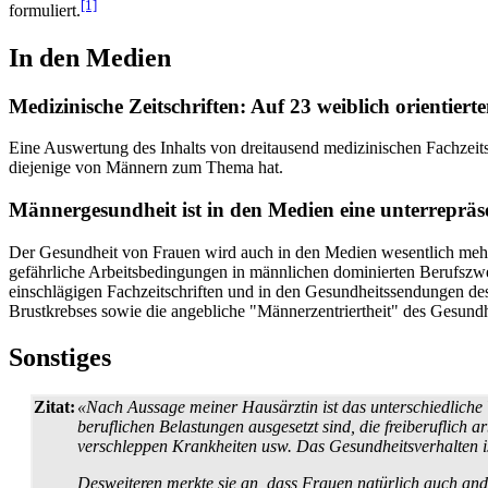
[1]
formuliert.
In den Medien
Medizinische Zeitschriften: Auf 23 weiblich orientier
Eine Auswertung des Inhalts von dreitausend medizinischen Fachzeit
diejenige von Männern zum Thema hat.
Männergesundheit ist in den Medien eine unterrepräs
Der Gesundheit von Frauen wird auch in den Medien wesentlich mehr
gefährliche Arbeits­bedingungen in männlichen dominierten Berufszwe
einschlägigen Fachzeitschriften und in den Gesundheits­sendungen des
Brustkrebses sowie die angebliche "Männer­zentriertheit" des Gesundhe
Sonstiges
Zitat:
«Nach Aussage meiner Hausärztin ist das unterschiedliche
beruflichen Belastungen ausgesetzt sind, die frei­beruflich
verschleppen Krankheiten usw. Das Gesundheits­verhalten ist
Desweiteren merkte sie an, dass Frauen natürlich auch and