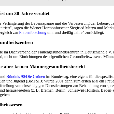
st um 30 Jahre veraltet
ie Verlängerung der Lebensspanne und die Verbesserung der Lebensquali
entriert", sagen die Wiener Hormon­forscher Siegfried Meryn und Mar
ergleich zur
Frauenforschung
um rund dreißig Jahre" zurückliegt.
undheitszentren
die im Dachverband der Frauen­gesundheits­zentren in Deutschland e.V. 
d, nicht um Einrichtungen des eigentlichen Gesundheits­wesens. Männer­
e aber keinen Männergesundheitsbericht
und
Bündnis 90/Die Grünen
im Bundestag, eine eigens für die spezifi
uen und Jugend (BMFSFJ) wurde 2001 dann zum ersten Mal ein Frauen­ges
itstellung von einschlägigen Dienstleistungen zur Behandlung von spez
t und herausgegeben (z. B. Bremen, Berlin, Schleswig-Holstein, Baden
egeben.
dheitswesen