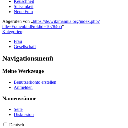
Keuschheit
Sittsamkeit
Neue Frau
Abgerufen von „
https://de.wikimannia.org/index.php?
title=Frauenbild&oldid=1078465
“
Kategorien
:
Frau
Gesellschaft
Navigationsmenü
Meine Werkzeuge
Benutzerkonto erstellen
Anmelden
Namensräume
Seite
Diskussion
Deutsch