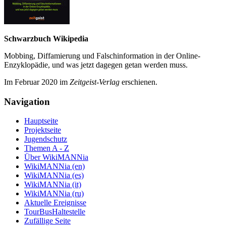
Schwarzbuch Wikipedia
Mobbing, Diffamierung und Falsch­information in der Online-
Enzyklo­pädie, und was jetzt da­gegen getan werden muss.
Im Februar 2020 im
Zeit­geist-Verlag
erschienen.
Navigation
Hauptseite
Projektseite
Jugendschutz
Themen A - Z
Über WikiMANNia
WikiMANNia (en)
WikiMANNia (es)
WikiMANNia (it)
WikiMANNia (ru)
Aktuelle Ereignisse
TourBusHaltestelle
Zufällige Seite