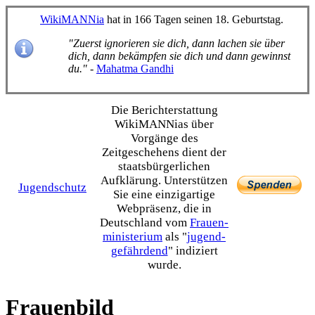
WikiMANNia
hat in 166 Tagen seinen 18. Geburtstag.
"Zuerst ignorieren sie dich, dann lachen sie über
dich, dann bekämpfen sie dich und dann gewinnst
du."
-
Mahatma Gandhi
Die Bericht­erstattung
WikiMANNias über
Vorgänge des
Zeitgeschehens dient der
staats­bürgerlichen
Aufklärung. Unterstützen
Jugendschutz
Sie eine einzig­artige
Webpräsenz, die in
Deutschland vom
Frauen­
ministerium
als "
jugend­
gefährdend
" indiziert
wurde.
Frauenbild