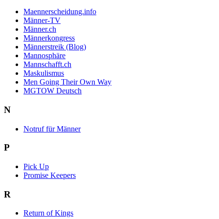
Maennerscheidung.info
Männer-TV
Männer.ch
Männerkongress
Männerstreik (Blog)
Mannosphäre
Mannschafft.ch
Maskulismus
Men Going Their Own Way
MGTOW Deutsch
N
Notruf für Männer
P
Pick Up
Promise Keepers
R
Return of Kings