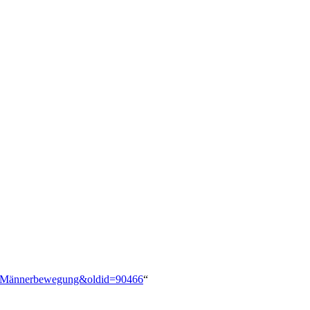
rie:Männerbewegung&oldid=90466
“