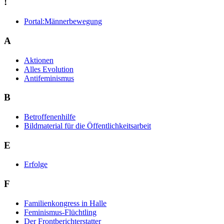
!
Portal:Männerbewegung
A
Aktionen
Alles Evolution
Antifeminismus
B
Betroffenenhilfe
Bildmaterial für die Öffentlichkeitsarbeit
E
Erfolge
F
Familienkongress in Halle
Feminismus-Flüchtling
Der Frontberichterstatter