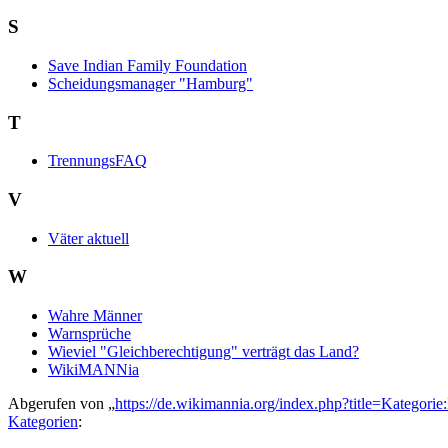
S
Save Indian Family Foundation
Scheidungsmanager "Hamburg"
T
TrennungsFAQ
V
Väter aktuell
W
Wahre Männer
Warnsprüche
Wieviel "Gleichberechtigung" verträgt das Land?
WikiMANNia
Abgerufen von „
https://de.wikimannia.org/index.php?title=Katego
Kategorien
: