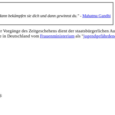
, dann bekämpfen sie dich und dann gewinnst du."
-
Mahatma Gandhi
Vorgänge des Zeitgeschehens dient der staats­bürgerlichen Aufk
e in Deutschland vom
Frauen­ministerium
als "
jugend­gefährden
):