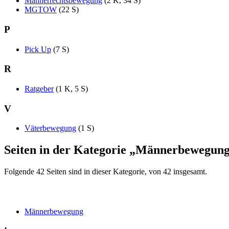
Männerrechtsbewegung
‎
(2 K, 34 S)
MGTOW
‎
(22 S)
P
Pick Up
‎
(7 S)
R
Ratgeber
‎
(1 K, 5 S)
V
Väterbewegung
‎
(1 S)
Seiten in der Kategorie „Männerbewegun
Folgende 42 Seiten sind in dieser Kategorie, von 42 insgesamt.
Männerbewegung