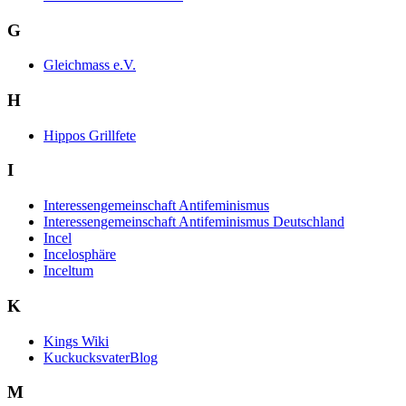
G
Gleichmass e.V.
H
Hippos Grillfete
I
Interessengemeinschaft Antifeminismus
Interessengemeinschaft Antifeminismus Deutschland
Incel
Incelosphäre
Inceltum
K
Kings Wiki
KuckucksvaterBlog
M