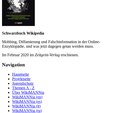
Schwarzbuch Wikipedia
Mobbing, Diffamierung und Falsch­information in der Online-
Enzyklo­pädie, und was jetzt da­gegen getan werden muss.
Im Februar 2020 im
Zeit­geist-Verlag
erschienen.
Navigation
Hauptseite
Projektseite
Jugendschutz
Themen A - Z
Über WikiMANNia
WikiMANNia (en)
WikiMANNia (es)
WikiMANNia (it)
WikiMANNia (ru)