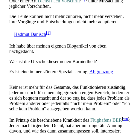
Oder einer Art
Dienst nach Vorschrift
unter Missachtung
jeglicher Vorschriften.
Die Leute können nicht mehr zuhören, nicht mehr verstehen,
ihre Vorgänge und Entscheidungen nicht mehr adaptieren.
[1]
–
Hadmut Danisch
Ich habe über meinen eigenen Blogartikel von eben
nachgedacht.
Was ist die Ursache dieser neuen Borniertheit?
Es ist eine immer stärkere Spezialisierung,
Abgrenzung
.
Keiner ist mehr für das Gesamte, das Funktionieren zuständig,
jeder nur noch für einen abgegrenzten engen Bereich, in dem er
es sich bequem macht und der so eng ist, dass jedes Problem als
Problem anderer oder jedenfalls "nicht mein Problem" oder "ich
sehe kein Problem" ausgegeben werden kann.
[
wp
]
Im Prinzip die beschriebene Krankheit des
Flughafens BER
:
Jeder macht irgendein Detail, hat aber nur ungefähr Ahnung
davon, und wie das dann zusammen­passen soll, interessiert