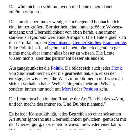
Das wäre nicht so schlimm, wenn die Leute einem dabei
zuhören würden.
Das tun sie aber immer weniger. Im Gegenteil beobachte ich
eine immer größere Borniertheit, eine immer größere Wissens­
arroganz und Überheblichkeit von oben herab, eine immer
stärkere zu Ignoranz werdende Arroganz. Die Leute eignen sich
diese Tonfall an, den
Feminismus
,
Gender Studies
,
Frauenquote
,
linke Politik ins Land gebracht haben, nämlich eigentlich gar
nichts mehr, aber immer alles besser zu wissen. Die Leute
wissen nichts, aber das permanent besser als andere.
Ausgangspunkt ist die
Politik
. Da bildet sich auch jeder
Honk
von Studien­abbrecher, der nie gearbeitet hat, ein, er sei der
einzige, der wisse, wie die Welt zu funktionieren und wie man
sich zu verhalten habe. Weil es nirgends mehr um Wissen,
sondern immer nur noch um
Moral
oder
Position
geht.
Die Leute rutschen in eine Routine der Art "Ich bin das x-Amt,
und ich mache das immer so. Und Du bist niemand."
Es ist jede Konstruktivität, jedes Begreifen so einer seltsamen
Art sturer Ignoranz aus Überheblichkeit gewichen, gemischt mit
der Überzeugung, dass einem sowieso nie wieder einer kann.
[
wp
]