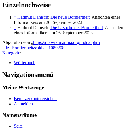
Einzelnachweise
↑
Hadmut Danisch
:
Die neue Borniertheit
, Ansichten eines
Informatikers am 26. September 2023
↑
Hadmut Danisch:
Die Ursache der Borniertheit
, Ansichten
eines Informatikers am 26. September 2023
Abgerufen von „
https://de.wikimannia.org/index.php?
title=Borniertheit&oldid=1089208
“
Kategorie
:
Wörterbuch
Navigationsmenü
Meine Werkzeuge
Benutzerkonto erstellen
Anmelden
Namensräume
Seite