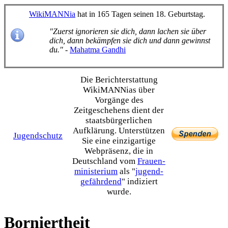
WikiMANNia
hat in 165 Tagen seinen 18. Geburtstag.
"Zuerst ignorieren sie dich, dann lachen sie über
dich, dann bekämpfen sie dich und dann gewinnst
du."
-
Mahatma Gandhi
Die Bericht­erstattung
WikiMANNias über
Vorgänge des
Zeitgeschehens dient der
staats­bürgerlichen
Aufklärung. Unterstützen
Jugendschutz
Sie eine einzig­artige
Webpräsenz, die in
Deutschland vom
Frauen­
ministerium
als "
jugend­
gefährdend
" indiziert
wurde.
Borniertheit