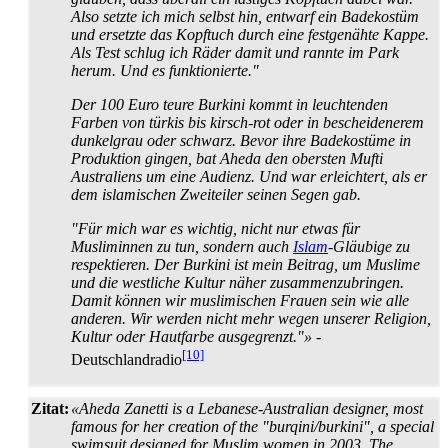
Also setzte ich mich selbst hin, entwarf ein Badekostüm
und ersetzte das Kopftuch durch eine festgenähte Kappe.
Als Test schlug ich Räder damit und rannte im Park
herum. Und es funktionierte."
Der 100 Euro teure Burkini kommt in leuchtenden
Farben von türkis bis kirsch-rot oder in bescheidenerem
dunkelgrau oder schwarz. Bevor ihre Badekostüme in
Produktion gingen, bat Aheda den obersten Mufti
Australiens um eine Audienz. Und war erleichtert, als er
dem islamischen Zweiteiler seinen Segen gab.
"Für mich war es wichtig, nicht nur etwas für
Musliminnen zu tun, sondern auch
Islam
-Gläubige zu
respektieren. Der Burkini ist mein Beitrag, um Muslime
und die westliche Kultur näher zusammen­zu­bringen.
Damit können wir muslimischen Frauen sein wie alle
anderen. Wir werden nicht mehr wegen unserer Religion,
Kultur oder Hautfarbe ausgegrenzt."»
-
[10]
Deutschlandradio
Zitat:
«Aheda Zanetti is a Lebanese-Australian designer, most
famous for her creation of the "burqini/burkini", a special
swimsuit designed for Muslim women in 2003. The