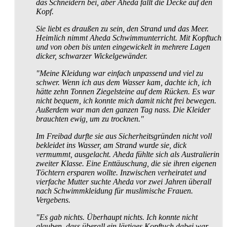
das Schneidern bei, aber Aheda fällt die Decke auf den
Kopf.
Sie liebt es draußen zu sein, den Strand und das Meer.
Heimlich nimmt Aheda Schwimm­unterricht. Mit Kopftuch
und von oben bis unten eingewickelt in mehrere Lagen
dicker, schwarzer Wickelgewänder.
"Meine Kleidung war einfach unpassend und viel zu
schwer. Wenn ich aus dem Wasser kam, dachte ich, ich
hätte zehn Tonnen Ziegelsteine auf dem Rücken. Es war
nicht bequem, ich konnte mich damit nicht frei bewegen.
Außerdem war man den ganzen Tag nass. Die Kleider
brauchten ewig, um zu trocknen."
Im Freibad durfte sie aus Sicherheits­gründen nicht voll
bekleidet ins Wasser, am Strand wurde sie, dick
vermummt, ausgelacht. Aheda fühlte sich als Australierin
zweiter Klasse. Eine Enttäuschung, die sie ihren eigenen
Töchtern ersparen wollte. Inzwischen verheiratet und
vierfache Mutter suchte Aheda vor zwei Jahren überall
nach Schwimm­kleidung für muslimische Frauen.
Vergebens.
"Es gab nichts. Überhaupt nichts. Ich konnte nicht
glauben, dass überall ein lästiges Kopftuch dabei war.