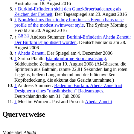
Australia am 18. August 2016
↑
Burkini-Erfinderin sieht den Ganzkörperbadeanzug als
Zeichen der Freiheit
, Der Tagesspiegel am 23. August 2016
↑
Non-Muslims flock to buy burkinis as French bans raise
profile of the modest swimwear style
, The Sydney Morning
Herald am 20. August 2016
7,0
7,1
↑
Andreas Stummer:
Burkini-Erfinderin Aheda Zanetti:
Der Burkini ist politisiert worden
, Deutschlandradio am 28.
August 2006
↑
Aheda Zanetti
, Der Spiegel am 4. Dezember 2006
↑
Sarina Pfauth:
Islamkonforme Sportausrüstung
,
Süddeutsche Zeitung am 19. August 2008 (Al-Ghasera, die
Sprinterin aus Bahrain, rannte 22,81 Sekunden lang in roten
Leggins, hellem Langarmhemd und der blütenweißen
Kopfbedeckung, die akkurat das Gesicht umrahmte.)
↑
Andreas Stummer:
Baden im Burkini: Aheda Zanetti ist
Designerin eines "muslimischen" Badeanzuges
,
Deutschlandradio am 31. Juli 2006
↑
Muslim Women - Past and Present:
Aheda Zanetti
Querverweise
Modelabel
Ahiida