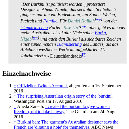
"Der Burkini ist politisiert worden", protestiert
Designerin Aheda Zanetti, das sei unfair. Schließlich
ginge es nur um ein Badekostüm, um Sonne, Wellen,
[
wp
]
Freizeit und
Familie
. Für
Daniel Nalliah
von der
[
wp
]
islam­kritischen
Partei "
Rise Up
"
aber geht es um viel
mehr. Australien sei säkular. Viele sähen
Burka
,
[
wp
]
Niqab
und auch den Burkini als sichtbares Zeichen
einer zunehmenden
Islamisierung
des Landes, als das
Ablehnen westlicher Werte im aufgeklärten 21.
[7]
Jahrhundert.»
- Deutschlandradio
Einzelnachweise
↑
Offizieller Twitter-Account
, abgerufen am 16. September
2016
↑
The surprising Australian origin story of the 'burkini'
,
Washington Post am 17. August 2016
↑
Aheda Zanetti:
I created the burkini to give women
freedom, not to take it away
, The Guardian am 24. August
2016
↑
Burkini ban: The garment's Australian designer says the
French are 'digging a hole' for themselves
, ABC News