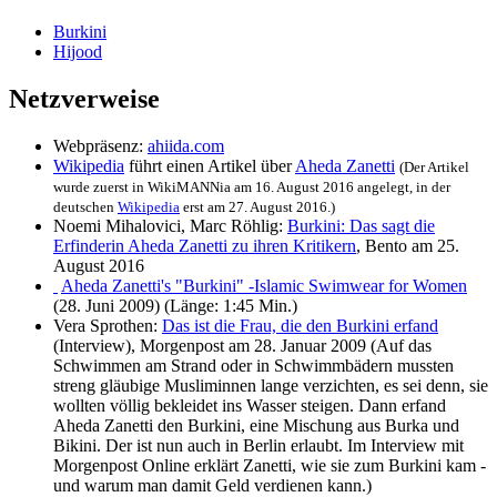
Burkini
Hijood
Netzverweise
Webpräsenz:
ahiida.com
Wikipedia
führt einen Artikel über
Aheda Zanetti
(Der Artikel
wurde zuerst in WikiMANNia am 16. August 2016 angelegt, in der
deutschen
Wikipedia
erst am 27. August 2016.)
Noemi Mihalovici, Marc Röhlig:
Burkini: Das sagt die
Erfinderin Aheda Zanetti zu ihren Kritikern
, Bento am 25.
August 2016
Aheda Zanetti's "Burkini" -Islamic Swimwear for Women
(28. Juni 2009) (Länge: 1:45 Min.)
Vera Sprothen:
Das ist die Frau, die den Burkini erfand
(Interview), Morgenpost am 28. Januar 2009 (Auf das
Schwimmen am Strand oder in Schwimmbädern mussten
streng gläubige Musliminnen lange verzichten, es sei denn, sie
wollten völlig bekleidet ins Wasser steigen. Dann erfand
Aheda Zanetti den Burkini, eine Mischung aus Burka und
Bikini. Der ist nun auch in Berlin erlaubt. Im Interview mit
Morgenpost Online erklärt Zanetti, wie sie zum Burkini kam -
und warum man damit Geld verdienen kann.)