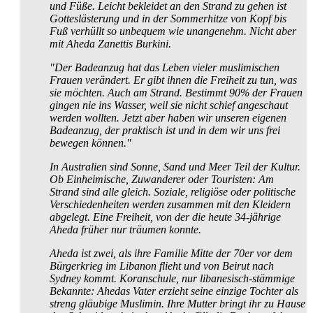
und Füße. Leicht bekleidet an den Strand zu gehen ist
Gottes­lästerung und in der Sommerhitze von Kopf bis
Fuß verhüllt so unbequem wie unangenehm. Nicht aber
mit Aheda Zanettis Burkini.
"Der Badeanzug hat das Leben vieler muslimischen
Frauen verändert. Er gibt ihnen die Freiheit zu tun, was
sie möchten. Auch am Strand. Bestimmt 90% der Frauen
gingen nie ins Wasser, weil sie nicht schief angeschaut
werden wollten. Jetzt aber haben wir unseren eigenen
Badeanzug, der praktisch ist und in dem wir uns frei
bewegen können."
In Australien sind Sonne, Sand und Meer Teil der Kultur.
Ob Einheimische, Zuwanderer oder Touristen: Am
Strand sind alle gleich. Soziale, religiöse oder politische
Verschiedenheiten werden zusammen mit den Kleidern
abgelegt. Eine Freiheit, von der die heute 34-jährige
Aheda früher nur träumen konnte.
Aheda ist zwei, als ihre Familie Mitte der 70er vor dem
Bürgerkrieg im Libanon flieht und von Beirut nach
Sydney kommt. Koranschule, nur libanesisch-stämmige
Bekannte: Ahedas Vater erzieht seine einzige Tochter als
streng gläubige Muslimin. Ihre Mutter bringt ihr zu Hause