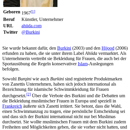
Geboren
[1]
1967
Beruf
Künstler, Unternehmer
URL
ahiida.com
Twitter
@Burkini
Sie wurde bekannt dafür, den
Burkini
(2003) und den
Hijood
(2006)
erfunden zu haben, die sie unter ihrem Label
Ahiida
vermarktet. Als
Unternehmerin vertreibt sie Bekleidung für Frauen, die auch bei der
Sport­ausübung die Regeln konservativer
Islam
-Auslegungen
befolgen.
Sowohl
Burqini
wie auch
Burkini
sind registrierte Produkt­marken
von Zanettis Unternehmen, haben sich jedoch international als
Bezeichnung für islamische Schwimm­kleidung für Frauen
[2]
durchgesetzt.
Über die Verbote des Burkini und die Debatten um
die Bekleidung muslimischer Frauen in Europa und speziell in
Frankreich
äußerte sich Zanetti irritiert. Sie betont, dass die Wahl,
einen Schwimmanzug zu tragen, eine persönliche Entscheidung sei
und dass sich der Burkini international nicht nur bei Muslimas
durchsetzt. Sie wollte muslimischen Frauen mit dem Burkini zudem
Freiheiten und Möglichkeiten geben, die sie vorher nicht hatten, und