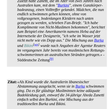
Zuletzt hatte Zanetti, die im Alter von zwei Jahren nach
Australien kam, mit dem "
Burkini
", einem Ganz­körper­
badeanzug, einen Volltreffer gelandet. Mädchen, die nun
endlich schwimmen gehen können, ohne von
vollgesogenen, boden­langen Kleidern nach unten
gezogen zu werden, schrieben Fan-Briefe. "Ich habe
Komplimente von Nicht-Muslimen bekommen", berichtet
zum Beispiel eine Amerikanerin namens Heba auf der
Internet­seite der Designerin, "ich sehe im Wasser jetzt
nicht mehr wie ein Depp aus." Die Mischung aus
Burka
[
wp
]
und
Bikini
wurde nach Angaben der Agentur Reuters
im vergangenen Jahr bereits von muslimischen Rettungs­
schwimmerinnen an australischen Stränden getragen.»
-
[9]
Süddeutsche Zeitung
Zitat:
«Als Kind wurde die Australierin libanesischer
Abstammung ausgelacht, wenn sie in
Burka
schwimmen
ging. Da es für gläubige Musliminnen keine adäquate
Badekleidung gab, entwarf die 34-jährige Aheda Zanetti
einfach selbst den Burkini, eine Mischung aus der
traditionellen Burka und Bikini.