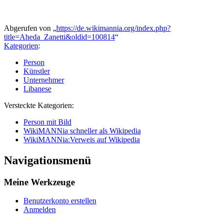
Abgerufen von „
https://de.wikimannia.org/index.php?
title=Aheda_Zanetti&oldid=100814
“
Kategorien
:
Person
Künstler
Unternehmer
Libanese
Versteckte Kategorien:
Person mit Bild
WikiMANNia schneller als Wikipedia
WikiMANNia:Verweis auf Wikipedia
Navigationsmenü
Meine Werkzeuge
Benutzerkonto erstellen
Anmelden