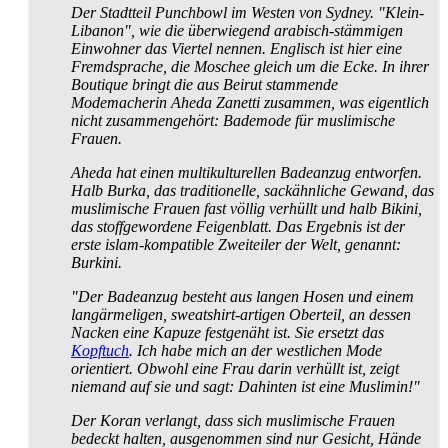
Der Stadtteil Punchbowl im Westen von Sydney. "Klein-
Libanon", wie die überwiegend arabisch-stämmigen
Einwohner das Viertel nennen. Englisch ist hier eine
Fremdsprache, die Moschee gleich um die Ecke. In ihrer
Boutique bringt die aus Beirut stammende
Modemacherin Aheda Zanetti zusammen, was eigentlich
nicht zusammen­gehört: Bademode für muslimische
Frauen.
Aheda hat einen multikulturellen Badeanzug entworfen.
Halb Burka, das traditionelle, sackähnliche Gewand, das
muslimische Frauen fast völlig verhüllt und halb Bikini,
das stoff­gewordene Feigenblatt. Das Ergebnis ist der
erste islam-kompatible Zweiteiler der Welt, genannt:
Burkini.
"Der Badeanzug besteht aus langen Hosen und einem
lang­ärmeligen, sweatshirt-artigen Oberteil, an dessen
Nacken eine Kapuze festgenäht ist. Sie ersetzt das
Kopftuch
. Ich habe mich an der westlichen Mode
orientiert. Obwohl eine Frau darin verhüllt ist, zeigt
niemand auf sie und sagt: Dahinten ist eine Muslimin!"
Der Koran verlangt, dass sich muslimische Frauen
bedeckt halten, ausgenommen sind nur Gesicht, Hände