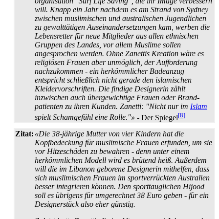
organisation "Surf Life Saving", die ihr Image verbessern
will. Knapp ein Jahr nachdem es am Strand von Sydney
zwischen muslimischen und australischen Jugendlichen
zu gewalt­tätigen Aus­einander­setzungen kam, werben die
Lebensretter für neue Mitglieder aus allen ethnischen
Gruppen des Landes, vor allem Muslime sollen
angesprochen werden. Ohne Zanettis Kreation wäre es
religiösen Frauen aber unmöglich, der Aufforderung
nachzukommen - ein herkömmlicher Badeanzug
entspricht schließlich nicht gerade den islamischen
Kleider­vor­schriften. Die findige Designerin zählt
inzwischen auch übergewichtige Frauen oder Brand­
patienten zu ihren Kunden. Zanetti: "Nicht nur im
Islam
[8]
spielt Schamgefühl eine Rolle."»
- Der Spiegel
Zitat:
«Die 38-jährige Mutter von vier Kindern hat die
Kopfbedeckung für muslimische Frauen erfunden, um sie
vor Hitzeschäden zu bewahren - denn unter einem
herkömmlichen Modell wird es brütend heiß. Außerdem
will die im Libanon geborene Designerin mithelfen, dass
sich muslimischen Frauen im sport­verrückten Australien
besser integrieren können. Den sport­tauglichen Hijood
soll es übrigens für umgerechnet 38 Euro geben - für ein
Designerstück also eher günstig.