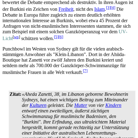
bewertet die Debatte entsprechend als destruktiv. In ihren Augen ist
[3]
[4]
der Burkini ein Zeichen von
Freiheit
, nicht des
Islam
.
Die
Debatte in Europa führe zugleich zu einem deutlich erhöhten
internationalen Interesse an Burkinis, wobei etwa 45 Prozent der
Anfragen von nicht-muslimischen Interessenten stammen, die sich
zum Beispiel mit einem solchen Ganz­körper­anzug vor dem
UV-
[
wp
]
[5]
[6]
Licht
schützen wollen.
Punchbowl im Westen von Sydney gilt für die vielen arabisch-
stämmigen Anwohner als "Klein-Libanon". Dort in der Ahiida-
Boutique hat Zanetti vor zwölf Jahren den Burkini kreiert und
seitdem mehr als 700.000 der Ganzkörper-Schwimmanzüge für
[7]
muslimische Frauen in alle Welt verkauft.
Zitat:
«Aheda Zanetti, 38, im Libanon geborene Bewohnerin
Sydneys, hat einen wichtigen Beitrag zum Miteinander
der
Kulturen
geleistet. Die
Mutter
von vier
Kindern
entwarf einen zweiteiligen, äußerst züchtigen
Schwimmanzug für muslimische Badenixen, den
"Burkini". Ihre Erfindung, aus ultraleichtem Material
hergestellt, kommt gerade rechtzeitig zur Unterstützung
einer Initiative der australischen Lebens­rettungs­