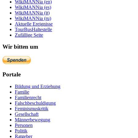
WikiMANNia (en)
WikiMANNia (es)
WikiMANNia (it)
WikiMANNia (ru)
Aktuelle Ereignisse
TourBusHaltestelle
Zufällige Seite
Wir bitten um
Portale
Bildung und Erziehung
Familie
Familienrecht
Falschbeschuldigung
Feminismuskritik
Gesellschaft
Männerbewegung
Personen
Politik
Ratgeber