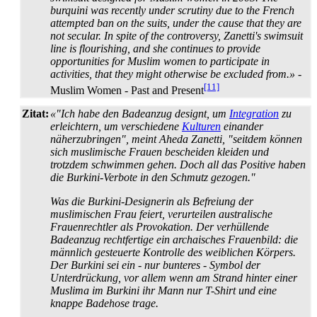
burquini was recently under scrutiny due to the French
attempted ban on the suits, under the cause that they are
not secular. In spite of the controversy, Zanetti's swimsuit
line is flourishing, and she continues to provide
opportunities for Muslim women to participate in
activities, that they might otherwise be excluded from.»
-
[11]
Muslim Women - Past and Present
Zitat:
«"Ich habe den Badeanzug designt, um
Integration
zu
erleichtern, um verschiedene
Kulturen
einander
näherzubringen", meint Aheda Zanetti, "seitdem können
sich muslimische Frauen bescheiden kleiden und
trotzdem schwimmen gehen. Doch all das Positive haben
die Burkini-Verbote in den Schmutz gezogen."
Was die Burkini-Designerin als Befreiung der
muslimischen Frau feiert, verurteilen australische
Frauenrechtler als Provokation. Der verhüllende
Badeanzug rechtfertige ein archaisches Frauenbild: die
männlich gesteuerte Kontrolle des weiblichen Körpers.
Der Burkini sei ein - nur bunteres - Symbol der
Unterdrückung, vor allem wenn am Strand hinter einer
Muslima im Burkini ihr Mann nur T-Shirt und eine
knappe Badehose trage.