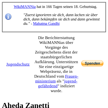
WikiMANNia
hat in 166 Tagen seinen 18. Geburtstag.
"Zuerst ignorieren sie dich, dann lachen sie über
dich, dann bekämpfen sie dich und dann gewinnst
du."
-
Mahatma Gandhi
Die Bericht­erstattung
WikiMANNias über
Vorgänge des
Zeitgeschehens dient der
staats­bürgerlichen
Aufklärung. Unterstützen
Jugendschutz
Sie eine einzig­artige
Webpräsenz, die in
Deutschland vom
Frauen­
ministerium
als "
jugend­
gefährdend
" indiziert
wurde.
Aheda Zanetti