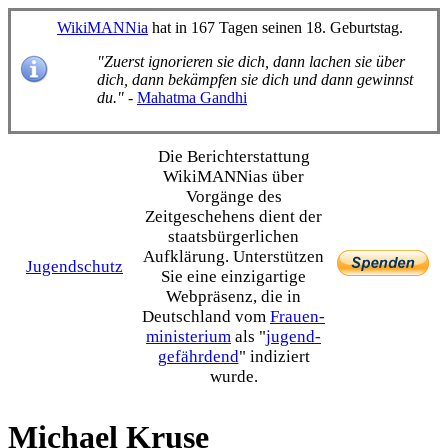
WikiMANNia
hat in 167 Tagen seinen 18. Geburtstag.
"Zuerst ignorieren sie dich, dann lachen sie über
dich, dann bekämpfen sie dich und dann gewinnst
du."
-
Mahatma Gandhi
Die Bericht­erstattung
WikiMANNias über
Vorgänge des
Zeitgeschehens dient der
staats­bürgerlichen
Aufklärung. Unterstützen
Jugendschutz
Sie eine einzig­artige
Webpräsenz, die in
Deutschland vom
Frauen­
ministerium
als "
jugend­
gefährdend
" indiziert
wurde.
Michael Kruse