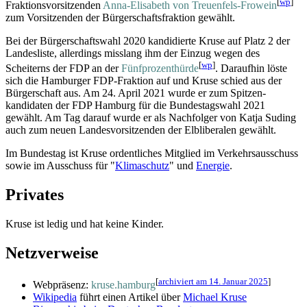
[
wp
]
Fraktions­vorsitzenden
Anna-Elisabeth von Treuenfels-Frowein
zum Vorsitzenden der Bürgerschaftsfraktion gewählt.
Bei der Bürgerschaftswahl 2020 kandidierte Kruse auf Platz 2 der
Landesliste, allerdings misslang ihm der Einzug wegen des
[
wp
]
Scheiterns der FDP an der
Fünfprozenthürde
. Daraufhin löste
sich die Hamburger FDP-Fraktion auf und Kruse schied aus der
Bürgerschaft aus. Am 24. April 2021 wurde er zum Spitzen­
kandidaten der FDP Hamburg für die Bundestagswahl 2021
gewählt. Am Tag darauf wurde er als Nachfolger von Katja Suding
auch zum neuen Landes­vorsitzenden der Elbliberalen gewählt.
Im Bundestag ist Kruse ordentliches Mitglied im Verkehrsausschuss
sowie im Ausschuss für "
Klimaschutz
" und
Energie
.
Privates
Kruse ist ledig und hat keine Kinder.
Netzverweise
[
archiviert am 14. Januar 2025
]
Webpräsenz:
kruse.hamburg
Wikipedia
führt einen Artikel über
Michael Kruse