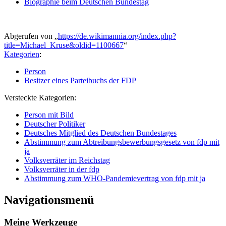
Biographie beim Deutschen Bundestag
Abgerufen von „
https://de.wikimannia.org/index.php?
title=Michael_Kruse&oldid=1100667
“
Kategorien
:
Person
Besitzer eines Parteibuchs der FDP
Versteckte Kategorien:
Person mit Bild
Deutscher Politiker
Deutsches Mitglied des Deutschen Bundestages
Abstimmung zum Abtreibungsbewerbungsgesetz von fdp mit
ja
Volksverräter im Reichstag
Volksverräter in der fdp
Abstimmung zum WHO-Pandemievertrag von fdp mit ja
Navigationsmenü
Meine Werkzeuge