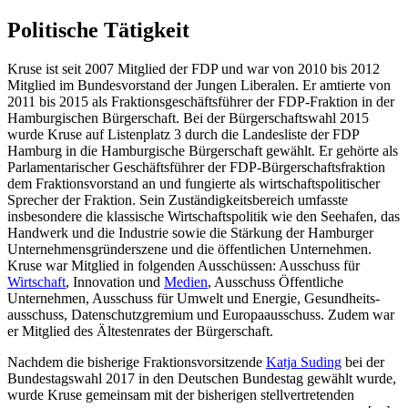
Politische Tätigkeit
Kruse ist seit 2007 Mitglied der FDP und war von 2010 bis 2012
Mitglied im Bundesvorstand der Jungen Liberalen. Er amtierte von
2011 bis 2015 als Fraktions­geschäfts­führer der FDP-Fraktion in der
Hamburgischen Bürgerschaft. Bei der Bürgerschaftswahl 2015
wurde Kruse auf Listenplatz 3 durch die Landesliste der FDP
Hamburg in die Hamburgische Bürgerschaft gewählt. Er gehörte als
Parlamentarischer Geschäfts­führer der FDP-Bürgerschafts­fraktion
dem Fraktionsvorstand an und fungierte als wirtschafts­politischer
Sprecher der Fraktion. Sein Zuständigkeits­bereich umfasste
insbesondere die klassische Wirtschaftspolitik wie den Seehafen, das
Handwerk und die Industrie sowie die Stärkung der Hamburger
Unternehmens­gründer­szene und die öffentlichen Unternehmen.
Kruse war Mitglied in folgenden Ausschüssen: Ausschuss für
Wirtschaft
, Innovation und
Medien
, Ausschuss Öffentliche
Unternehmen, Ausschuss für Umwelt und Energie, Gesundheits­
ausschuss, Datenschutz­gremium und Europa­ausschuss. Zudem war
er Mitglied des Ältestenrates der Bürgerschaft.
Nachdem die bisherige Fraktions­vorsitzende
Katja Suding
bei der
Bundestagswahl 2017 in den Deutschen Bundestag gewählt wurde,
wurde Kruse gemeinsam mit der bisherigen stellvertretenden