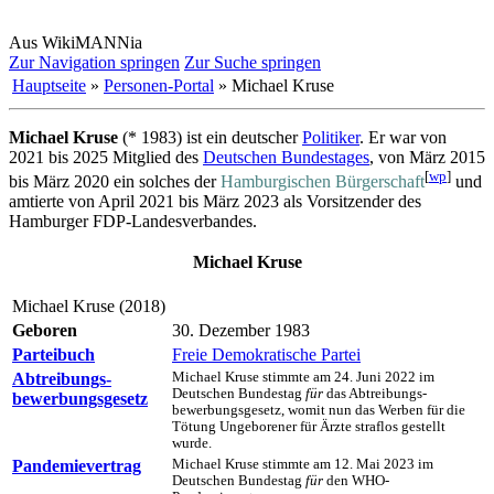
Aus WikiMANNia
Zur Navigation springen
Zur Suche springen
Hauptseite
»
Personen-Portal
» Michael Kruse
Michael Kruse
(* 1983) ist ein deutscher
Politiker
. Er war von
2021 bis 2025 Mitglied des
Deutschen Bundestages
, von März 2015
[
wp
]
bis März 2020 ein solches der
Hamburgischen Bürgerschaft
und
amtierte von April 2021 bis März 2023 als Vorsitzender des
Hamburger FDP-Landesverbandes.
Michael Kruse
Michael Kruse (2018)
Geboren
30. Dezember 1983
Parteibuch
Freie Demokratische Partei
Abtreibungs­
Michael Kruse stimmte am 24. Juni 2022 im
Deutschen Bundes­tag
für
das Abtreibungs­
bewerbungs­gesetz
bewerbungs­gesetz, womit nun das Werben für die
Tötung Ungeborener für Ärzte straflos gestellt
wurde.
Pandemie­vertrag
Michael Kruse stimmte am 12. Mai 2023 im
Deutschen Bundes­tag
für
den WHO-