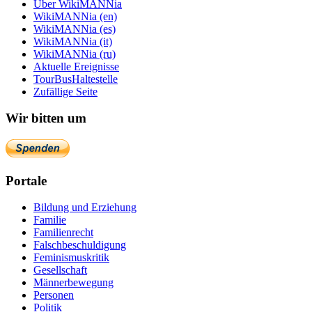
Über WikiMANNia
WikiMANNia (en)
WikiMANNia (es)
WikiMANNia (it)
WikiMANNia (ru)
Aktuelle Ereignisse
TourBusHaltestelle
Zufällige Seite
Wir bitten um
Portale
Bildung und Erziehung
Familie
Familienrecht
Falschbeschuldigung
Feminismuskritik
Gesellschaft
Männerbewegung
Personen
Politik