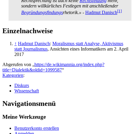
Rechtsprechung ist auch keine
Rechtsfindung
mehr,
sondern willkürliches Festlegen mit anschließender
[1]
Begründungsfindungs
­rhetorik.»
-
Hadmut Danisch
Einzelnachweise
↑
Hadmut Danisch
:
Moralismus statt Analyse, Aktivismus
statt Journalismus
, Ansichten eines Informatikers am 2. April
2017
Abgerufen von „
https://de.wikimannia.org/index.php?
title=Dialektik&oldid=1099587
“
Kategorien
:
Diskurs
Wissenschaft
Navigationsmenü
Meine Werkzeuge
Benutzerkonto erstellen
Anmelden