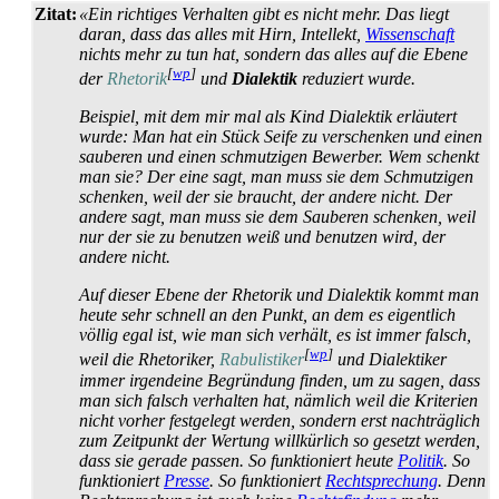
Zitat:
«Ein richtiges Verhalten gibt es nicht mehr. Das liegt
daran, dass das alles mit Hirn, Intellekt,
Wissenschaft
nichts mehr zu tun hat, sondern das alles auf die Ebene
[
wp
]
der
Rhetorik
und
Dialektik
reduziert wurde.
Beispiel, mit dem mir mal als Kind Dialektik erläutert
wurde: Man hat ein Stück Seife zu verschenken und einen
sauberen und einen schmutzigen Bewerber. Wem schenkt
man sie? Der eine sagt, man muss sie dem Schmutzigen
schenken, weil der sie braucht, der andere nicht. Der
andere sagt, man muss sie dem Sauberen schenken, weil
nur der sie zu benutzen weiß und benutzen wird, der
andere nicht.
Auf dieser Ebene der Rhetorik und Dialektik kommt man
heute sehr schnell an den Punkt, an dem es eigentlich
völlig egal ist, wie man sich verhält, es ist immer falsch,
[
wp
]
weil die Rhetoriker,
Rabulistiker
und Dialektiker
immer irgendeine Begründung finden, um zu sagen, dass
man sich falsch verhalten hat, nämlich weil die Kriterien
nicht vorher festgelegt werden, sondern erst nachträglich
zum Zeitpunkt der Wertung willkürlich so gesetzt werden,
dass sie gerade passen. So funktioniert heute
Politik
. So
funktioniert
Presse
. So funktioniert
Rechtsprechung
. Denn