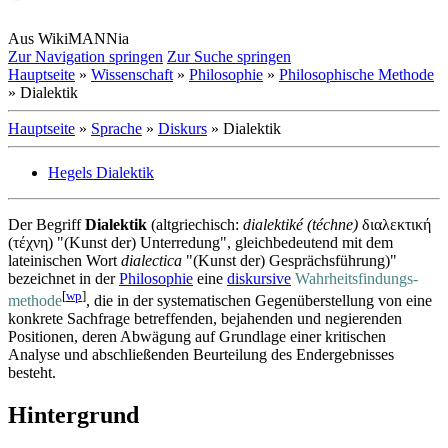
Aus WikiMANNia
Zur Navigation springen
Zur Suche springen
Hauptseite
»
Wissenschaft
»
Philosophie
»
Philosophische Methode
» Dialektik
Hauptseite
»
Sprache
»
Diskurs
» Dialektik
Hegels Dialektik
Der Begriff
Dialektik
(altgriechisch:
dialektiké (téchne)
διαλεκτική
(τέχνη) "(Kunst der) Unterredung", gleichbedeutend mit dem
lateinischen Wort
dialectica
"(Kunst der) Gesprächsführung)"
bezeichnet in der
Philosophie
eine
diskursive
Wahrheits­findungs­
[
wp
]
methode
, die in der systematischen Gegenüberstellung von eine
konkrete Sachfrage betreffenden, bejahenden und negierenden
Positionen, deren Abwägung auf Grundlage einer kritischen
Analyse und abschließenden Beurteilung des Endergebnisses
besteht.
Hintergrund