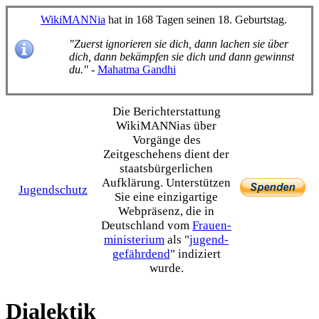
WikiMANNia
hat in 168 Tagen seinen 18. Geburtstag.
"Zuerst ignorieren sie dich, dann lachen sie über
dich, dann bekämpfen sie dich und dann gewinnst
du."
-
Mahatma Gandhi
Die Bericht­erstattung
WikiMANNias über
Vorgänge des
Zeitgeschehens dient der
staats­bürgerlichen
Aufklärung. Unterstützen
Jugendschutz
Sie eine einzig­artige
Webpräsenz, die in
Deutschland vom
Frauen­
ministerium
als "
jugend­
gefährdend
" indiziert
wurde.
Dialektik