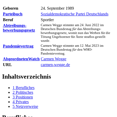
Geboren
24. September 1989
Parteibuch
Sozialdemokratische Partei Deutschlands
Beruf
Sportler
Abtreibungs­
Carmen Wegge stimmte am 24. Juni 2022 im
Deutschen Bundes­tag
für
das Abtreibungs­
bewerbungs­gesetz
bewerbungs­gesetz, womit nun das Werben für die
Tötung Ungeborener für Ärzte straflos gestellt
wurde.
Pandemie­vertrag
Carmen Wegge stimmte am 12. Mai 2023 im
Deutschen Bundes­tag
für
den WHO-
Pandemievertrag.
AbgeordnetenWatch
Carmen Wegge
URL
carmen-wegge.de
Inhaltsverzeichnis
1
Berufliches
2
Politisches
3
Positionen
4
Privates
5
Netzverweise