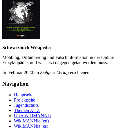
Schwarzbuch Wikipedia
Mobbing, Diffamierung und Falsch­information in der Online-
Enzyklo­pädie, und was jetzt da­gegen getan werden muss.
Im Februar 2020 im
Zeit­geist-Verlag
erschienen.
Navigation
Hauptseite
Projektseite
Jugendschutz
Themen A - Z
Über WikiMANNia
WikiMANNia (en)
WikiMANNia (es)