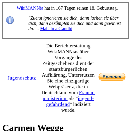
WikiMANNia
hat in 167 Tagen seinen 18. Geburtstag.
"Zuerst ignorieren sie dich, dann lachen sie über
dich, dann bekämpfen sie dich und dann gewinnst
du."
-
Mahatma Gandhi
Die Bericht­erstattung
WikiMANNias über
Vorgänge des
Zeitgeschehens dient der
staats­bürgerlichen
Aufklärung. Unterstützen
Jugendschutz
Sie eine einzig­artige
Webpräsenz, die in
Deutschland vom
Frauen­
ministerium
als "
jugend­
gefährdend
" indiziert
wurde.
Carmen Wegge