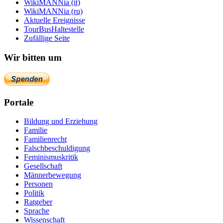
WikiMANNia (it)
WikiMANNia (ru)
Aktuelle Ereignisse
TourBusHaltestelle
Zufällige Seite
Wir bitten um
Portale
Bildung und Erziehung
Familie
Familienrecht
Falschbeschuldigung
Feminismuskritik
Gesellschaft
Männerbewegung
Personen
Politik
Ratgeber
Sprache
Wissenschaft