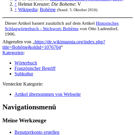
↑
Helmut Kreuzer:
Die Boheme
: V
↑
Wikipedia
:
Bohème
(Stand: 5. Oktober 2016)
Dieser Artikel basiert zusätzlich auf dem Artikel
Historisches
Schlagwörterbuch - Stichwort: Bohème
von Otto Ladendorf,
1906.
Abgerufen von „
https://de.wikimannia.org/index.php?
title=Bohème&oldid=1076704
“
Kategorien
:
Wörterbuch
Französischer Begriff
Subkultur
Versteckte Kategorie:
Artikel übernommen von Webseite
Navigationsmenü
Meine Werkzeuge
Benutzerkonto erstellen