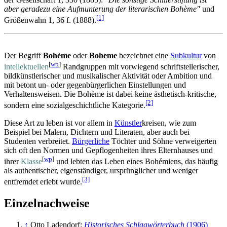
aber geradezu eine Aufmunterung der literarischen Bohème"
und
[1]
Größenwahn 1, 36 f. (1888).
Der Begriff
Bohème
oder
Boheme
bezeichnet eine
Subkultur
von
[
wp
]
intellektuellen
Randgruppen mit vorwiegend schrift­stellerischer,
bild­künstlerischer und musikalischer Aktivität oder Ambition und
mit betont un- oder gegen­bürgerlichen Einstellungen und
Verhaltens­weisen. Die Bohème ist dabei keine ästhetisch-kritische,
[2]
sondern eine sozial­geschichtliche Kategorie.
Diese Art zu leben ist vor allem in
Künstler
­kreisen, wie zum
Beispiel bei Malern, Dichtern und Literaten, aber auch bei
Studenten verbreitet.
Bürgerliche
Töchter und Söhne verweigerten
sich oft den Normen und Gepflogenheiten ihres Elternhauses und
[
wp
]
ihrer
Klasse
und lebten das Leben eines Bohémiens, das häufig
als authentischer, eigenständiger, ursprünglicher und weniger
[3]
entfremdet erlebt wurde.
Einzelnachweise
↑
Otto Ladendorf:
Historisches Schlagwörterbuch
(1906)