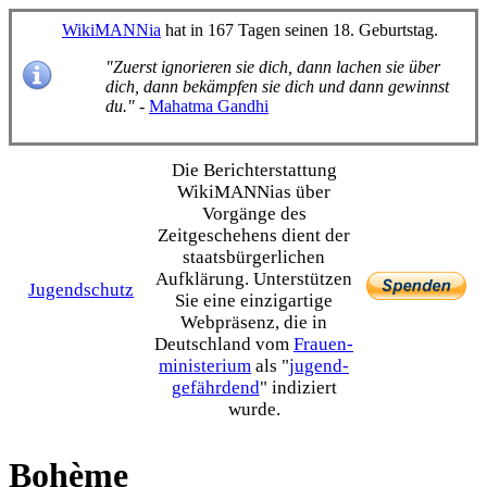
WikiMANNia
hat in 167 Tagen seinen 18. Geburtstag.
"Zuerst ignorieren sie dich, dann lachen sie über
dich, dann bekämpfen sie dich und dann gewinnst
du."
-
Mahatma Gandhi
Die Bericht­erstattung
WikiMANNias über
Vorgänge des
Zeitgeschehens dient der
staats­bürgerlichen
Aufklärung. Unterstützen
Jugendschutz
Sie eine einzig­artige
Webpräsenz, die in
Deutschland vom
Frauen­
ministerium
als "
jugend­
gefährdend
" indiziert
wurde.
Bohème