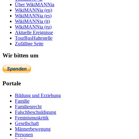
Über WikiMANNia
WikiMANNia (en)
WikiMANNia (es)
WikiMANNia (it)
WikiMANNia (ru)
Aktuelle Ereignisse
TourBusHaltestelle
Zufällige Seite
Wir bitten um
Portale
Bildung und Erziehung
Familie
Familienrecht
Falschbeschuldigung
Feminismuskritik
Gesellschaft
Männerbewegung
Personen