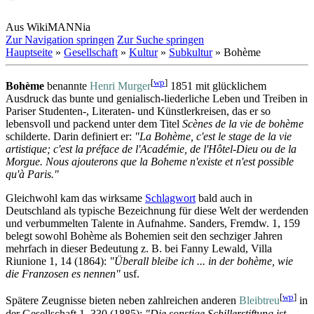
Aus WikiMANNia
Zur Navigation springen
Zur Suche springen
Hauptseite
»
Gesellschaft
»
Kultur
»
Subkultur
» Bohème
[
wp
]
Bohème
benannte
Henri Murger
1851 mit glücklichem
Ausdruck das bunte und genialisch-liederliche Leben und Treiben in
Pariser Studenten-, Literaten- und Künstler­kreisen, das er so
lebensvoll und packend unter dem Titel
Scènes de la vie de bohème
schilderte. Darin definiert er:
"La Bohème, c'est le stage de la vie
artistique; c'est la préface de l'Académie, de l'Hôtel-Dieu ou de la
Morgue. Nous ajouterons que la Boheme n'existe et n'est possible
qu'à Paris."
Gleichwohl kam das wirksame
Schlagwort
bald auch in
Deutschland als typische Bezeichnung für diese Welt der werdenden
und verbummelten Talente in Aufnahme. Sanders, Fremdw. 1, 159
belegt sowohl Bohème als Bohemien seit den sechziger Jahren
mehrfach in dieser Bedeutung z. B. bei Fanny Lewald, Villa
Riunione 1, 14 (1864):
"Überall bleibe ich ... in der bohème, wie
die Franzosen es nennen"
usf.
[
wp
]
Spätere Zeugnisse bieten neben zahlreichen anderen
Bleibtreu
in
der Gesellschaft 1, 330 (1885):
"Die sonstige Schillerstiftung ist