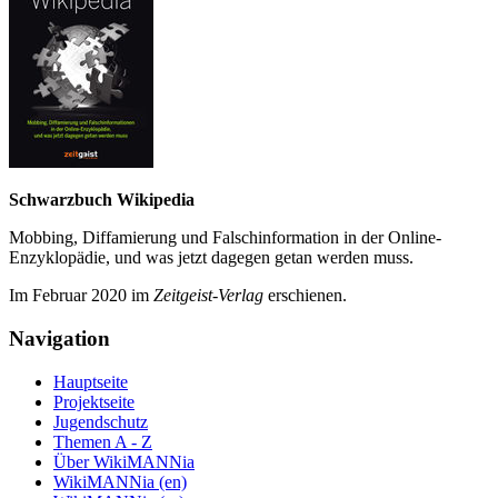
Schwarzbuch Wikipedia
Mobbing, Diffamierung und Falsch­information in der Online-
Enzyklo­pädie, und was jetzt da­gegen getan werden muss.
Im Februar 2020 im
Zeit­geist-Verlag
erschienen.
Navigation
Hauptseite
Projektseite
Jugendschutz
Themen A - Z
Über WikiMANNia
WikiMANNia (en)