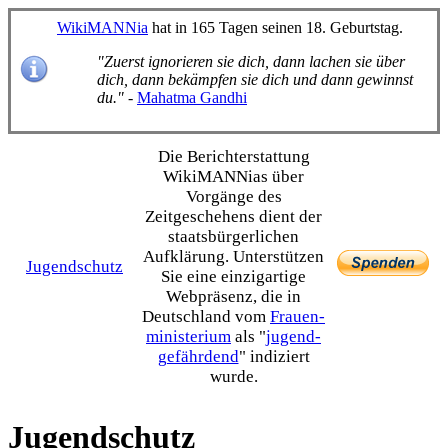
WikiMANNia
hat in 165 Tagen seinen 18. Geburtstag.
"Zuerst ignorieren sie dich, dann lachen sie über
dich, dann bekämpfen sie dich und dann gewinnst
du."
-
Mahatma Gandhi
Die Bericht­erstattung
WikiMANNias über
Vorgänge des
Zeitgeschehens dient der
staats­bürgerlichen
Aufklärung. Unterstützen
Jugendschutz
Sie eine einzig­artige
Webpräsenz, die in
Deutschland vom
Frauen­
ministerium
als "
jugend­
gefährdend
" indiziert
wurde.
Jugendschutz