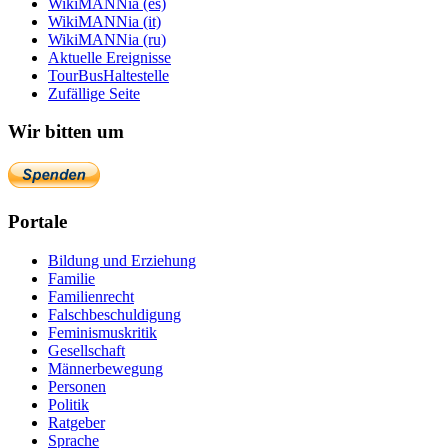
WikiMANNia (es)
WikiMANNia (it)
WikiMANNia (ru)
Aktuelle Ereignisse
TourBusHaltestelle
Zufällige Seite
Wir bitten um
Portale
Bildung und Erziehung
Familie
Familienrecht
Falschbeschuldigung
Feminismuskritik
Gesellschaft
Männerbewegung
Personen
Politik
Ratgeber
Sprache