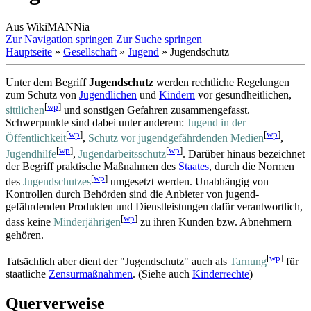
Aus WikiMANNia
Zur Navigation springen
Zur Suche springen
Hauptseite
»
Gesellschaft
»
Jugend
» Jugendschutz
Unter dem Begriff
Jugendschutz
werden rechtliche Regelungen
zum Schutz von
Jugendlichen
und
Kindern
vor gesundheitlichen,
[
wp
]
sittlichen
und sonstigen Gefahren zusammengefasst.
Schwerpunkte sind dabei unter anderem:
Jugend in der
[
wp
]
[
wp
]
Öffentlichkeit
,
Schutz vor jugendgefährdenden Medien
,
[
wp
]
[
wp
]
Jugendhilfe
,
Jugendarbeitsschutz
. Darüber hinaus bezeichnet
der Begriff praktische Maßnahmen des
Staates
, durch die Normen
[
wp
]
des
Jugendschutzes
umgesetzt werden. Unabhängig von
Kontrollen durch Behörden sind die Anbieter von jugend­
gefährdenden Produkten und Dienstleistungen dafür verantwortlich,
[
wp
]
dass keine
Minder­jährigen
zu ihren Kunden bzw. Abnehmern
gehören.
[
wp
]
Tatsächlich aber dient der "Jugendschutz" auch als
Tarnung
für
staatliche
Zensurmaßnahmen
. (Siehe auch
Kinderrechte
)
Querverweise