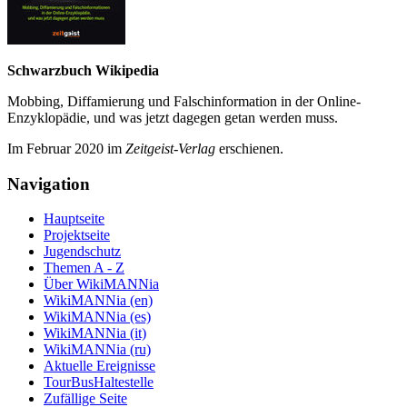
Schwarzbuch Wikipedia
Mobbing, Diffamierung und Falsch­information in der Online-
Enzyklo­pädie, und was jetzt da­gegen getan werden muss.
Im Februar 2020 im
Zeit­geist-Verlag
erschienen.
Navigation
Hauptseite
Projektseite
Jugendschutz
Themen A - Z
Über WikiMANNia
WikiMANNia (en)
WikiMANNia (es)
WikiMANNia (it)
WikiMANNia (ru)
Aktuelle Ereignisse
TourBusHaltestelle
Zufällige Seite