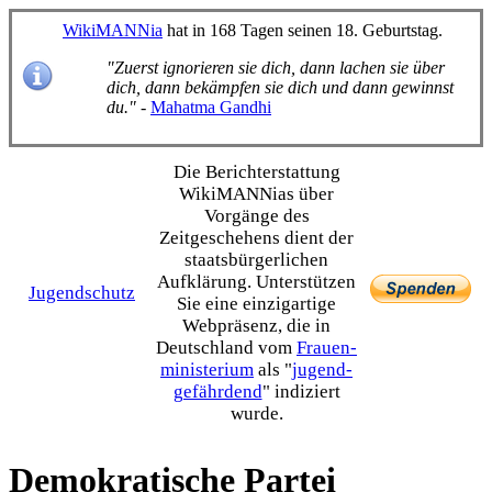
WikiMANNia
hat in 168 Tagen seinen 18. Geburtstag.
"Zuerst ignorieren sie dich, dann lachen sie über
dich, dann bekämpfen sie dich und dann gewinnst
du."
-
Mahatma Gandhi
Die Bericht­erstattung
WikiMANNias über
Vorgänge des
Zeitgeschehens dient der
staats­bürgerlichen
Aufklärung. Unterstützen
Jugendschutz
Sie eine einzig­artige
Webpräsenz, die in
Deutschland vom
Frauen­
ministerium
als "
jugend­
gefährdend
" indiziert
wurde.
Demokratische Partei