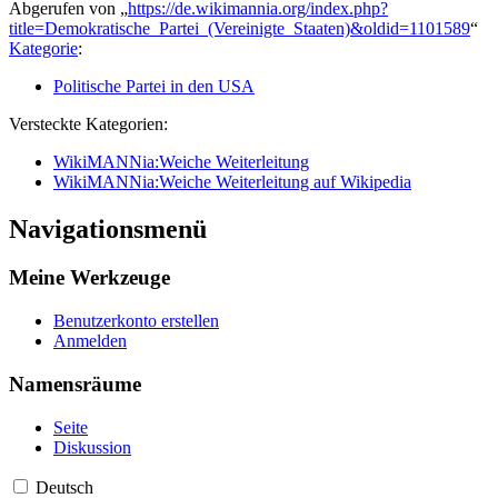
Abgerufen von „
https://de.wikimannia.org/index.php?
title=Demokratische_Partei_(Vereinigte_Staaten)&oldid=1101589
“
Kategorie
:
Politische Partei in den USA
Versteckte Kategorien:
WikiMANNia:Weiche Weiterleitung
WikiMANNia:Weiche Weiterleitung auf Wikipedia
Navigationsmenü
Meine Werkzeuge
Benutzerkonto erstellen
Anmelden
Namensräume
Seite
Diskussion
Deutsch