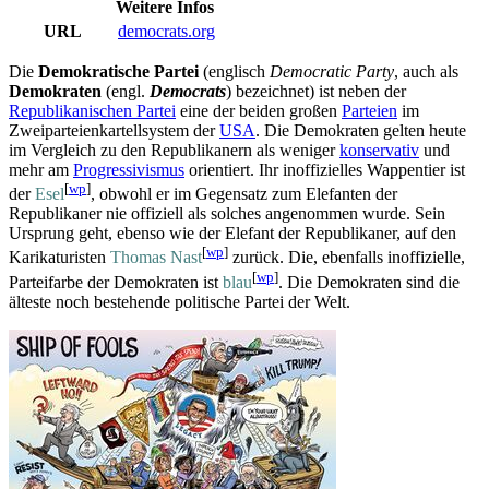
Weitere Infos
URL
democrats.org
Die
Demokratische Partei
(englisch
Democratic Party
, auch als
Demokraten
(engl.
Democrats
) bezeichnet) ist neben der
Republikanischen Partei
eine der beiden großen
Parteien
im
Zweiparteien­kartell­system der
USA
. Die Demokraten gelten heute
im Vergleich zu den Republikanern als weniger
konservativ
und
mehr am
Progressivismus
orientiert. Ihr inoffizielles Wappentier ist
[
wp
]
der
Esel
, obwohl er im Gegensatz zum Elefanten der
Republikaner nie offiziell als solches angenommen wurde. Sein
Ursprung geht, ebenso wie der Elefant der Republikaner, auf den
[
wp
]
Karikaturisten
Thomas Nast
zurück. Die, ebenfalls inoffizielle,
[
wp
]
Parteifarbe der Demokraten ist
blau
. Die Demokraten sind die
älteste noch bestehende politische Partei der Welt.