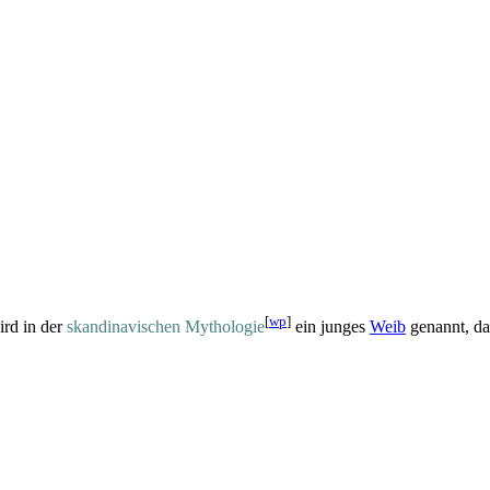
[
wp
]
ird in der
skandinavischen Mythologie
ein junges
Weib
genannt, das