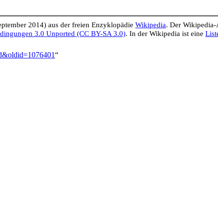
eptember 2014) aus der freien Enzyklopädie
Wikipedia
. Der Wikipedia-
edingungen 3.0 Unported (CC BY-SA 3.0)
. In der Wikipedia ist eine
List
aid&oldid=1076401
“