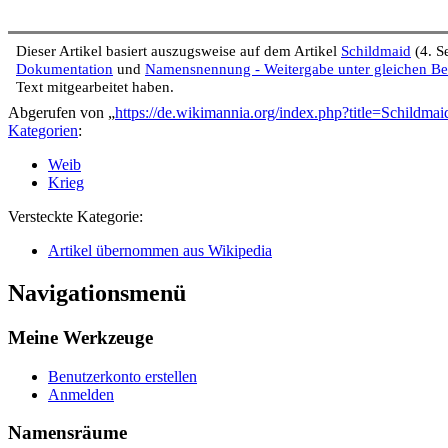
Dieser Artikel basiert auszugsweise auf dem Artikel
Schildmaid
(4. S
Dokumentation
und
Namensnennung - Weitergabe unter gleichen B
Text mitgearbeitet haben.
Abgerufen von „
https://de.wikimannia.org/index.php?title=Schildm
Kategorien
:
Weib
Krieg
Versteckte Kategorie:
Artikel übernommen aus Wikipedia
Navigationsmenü
Meine Werkzeuge
Benutzerkonto erstellen
Anmelden
Namensräume