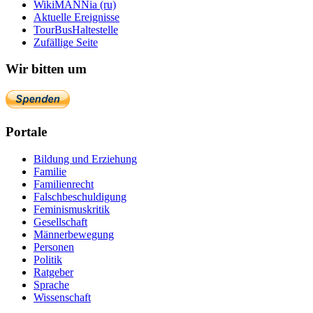
WikiMANNia (ru)
Aktuelle Ereignisse
TourBusHaltestelle
Zufällige Seite
Wir bitten um
Portale
Bildung und Erziehung
Familie
Familienrecht
Falschbeschuldigung
Feminismuskritik
Gesellschaft
Männerbewegung
Personen
Politik
Ratgeber
Sprache
Wissenschaft