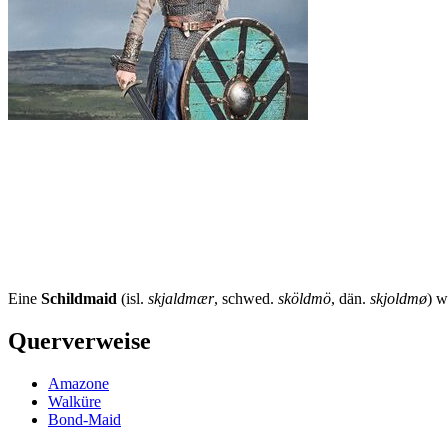
Eine
Schildmaid
(isl.
skjaldmær
, schwed.
sköldmö
, dän.
skjoldmø
) w
Querverweise
Amazone
Walküre
Bond-Maid