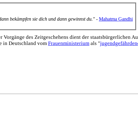
, dann bekämpfen sie dich und dann gewinnst du."
-
Mahatma Gandhi
Vorgänge des Zeitgeschehens dient der staats­bürgerlichen Aufk
e in Deutschland vom
Frauen­ministerium
als "
jugend­gefährden