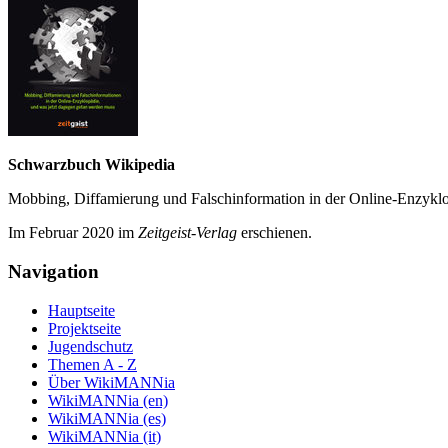
Schwarzbuch Wikipedia
Mobbing, Diffamierung und Falsch­information in der Online-Enzyklo­
Im Februar 2020 im
Zeit­geist-Verlag
erschienen.
Navigation
Hauptseite
Projektseite
Jugendschutz
Themen A - Z
Über WikiMANNia
WikiMANNia (en)
WikiMANNia (es)
WikiMANNia (it)