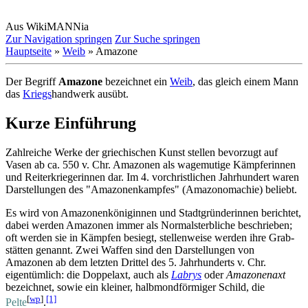
Aus WikiMANNia
Zur Navigation springen
Zur Suche springen
Hauptseite
»
Weib
» Amazone
Der Begriff
Amazone
bezeichnet ein
Weib
, das gleich einem Mann
das
Kriegs
­handwerk ausübt.
Kurze Einführung
Zahlreiche Werke der griechischen Kunst stellen bevorzugt auf
Vasen ab ca. 550 v. Chr. Amazonen als wagemutige Kämpferinnen
und Reiter­­kriegerinnen dar. Im 4. vor­christlichen Jahrhundert waren
Darstellungen des "Amazonen­kampfes" (Amazonomachie) beliebt.
Es wird von Amazonenköniginnen und Stadt­gründerinnen berichtet,
dabei werden Amazonen immer als Normal­­sterbliche beschrieben;
oft werden sie in Kämpfen besiegt, stellenweise werden ihre Grab­
stätten genannt. Zwei Waffen sind den Darstellungen von
Amazonen ab dem letzten Drittel des 5. Jahrhunderts v. Chr.
eigentümlich: die Doppelaxt, auch als
Labrys
oder
Amazonenaxt
bezeichnet, sowie ein kleiner, halbmond­förmiger Schild, die
[
wp
]
[1]
Pelte
.