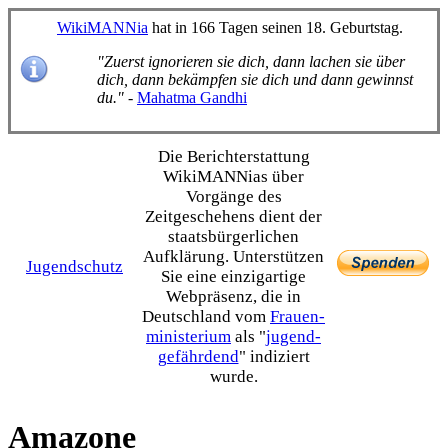
WikiMANNia
hat in 166 Tagen seinen 18. Geburtstag.
"Zuerst ignorieren sie dich, dann lachen sie über
dich, dann bekämpfen sie dich und dann gewinnst
du."
-
Mahatma Gandhi
Die Bericht­erstattung
WikiMANNias über
Vorgänge des
Zeitgeschehens dient der
staats­bürgerlichen
Aufklärung. Unterstützen
Jugendschutz
Sie eine einzig­artige
Webpräsenz, die in
Deutschland vom
Frauen­
ministerium
als "
jugend­
gefährdend
" indiziert
wurde.
Amazone