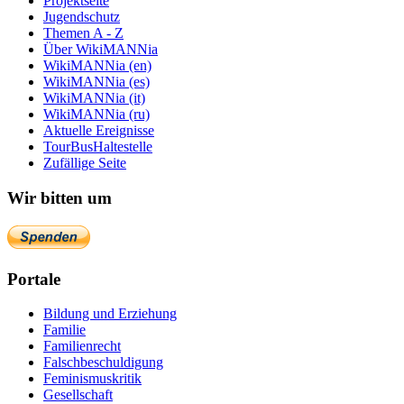
Projektseite
Jugendschutz
Themen A - Z
Über WikiMANNia
WikiMANNia (en)
WikiMANNia (es)
WikiMANNia (it)
WikiMANNia (ru)
Aktuelle Ereignisse
TourBusHaltestelle
Zufällige Seite
Wir bitten um
Portale
Bildung und Erziehung
Familie
Familienrecht
Falschbeschuldigung
Feminismuskritik
Gesellschaft