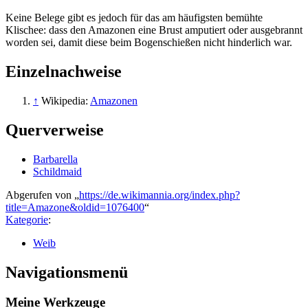
Keine Belege gibt es jedoch für das am häufigsten bemühte
Klischee: dass den Amazonen eine Brust amputiert oder ausgebrannt
worden sei, damit diese beim Bogen­schießen nicht hinderlich war.
Einzelnachweise
↑
Wikipedia:
Amazonen
Querverweise
Barbarella
Schildmaid
Abgerufen von „
https://de.wikimannia.org/index.php?
title=Amazone&oldid=1076400
“
Kategorie
:
Weib
Navigationsmenü
Meine Werkzeuge