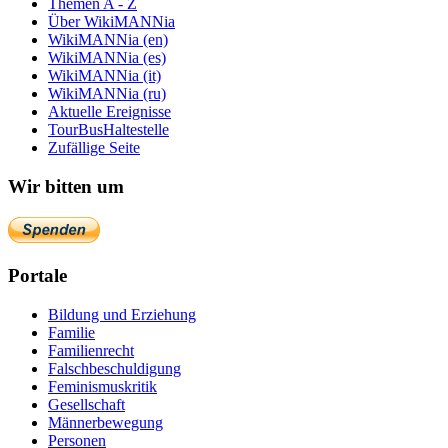
Themen A - Z
Über WikiMANNia
WikiMANNia (en)
WikiMANNia (es)
WikiMANNia (it)
WikiMANNia (ru)
Aktuelle Ereignisse
TourBusHaltestelle
Zufällige Seite
Wir bitten um
Portale
Bildung und Erziehung
Familie
Familienrecht
Falschbeschuldigung
Feminismuskritik
Gesellschaft
Männerbewegung
Personen