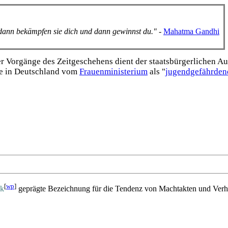
, dann bekämpfen sie dich und dann gewinnst du."
-
Mahatma Gandhi
Vorgänge des Zeitgeschehens dient der staats­bürgerlichen Aufk
e in Deutschland vom
Frauen­ministerium
als "
jugend­gefährden
[
wp
]
ek
geprägte Bezeichnung für die Tendenz von Machtakten und Verhal