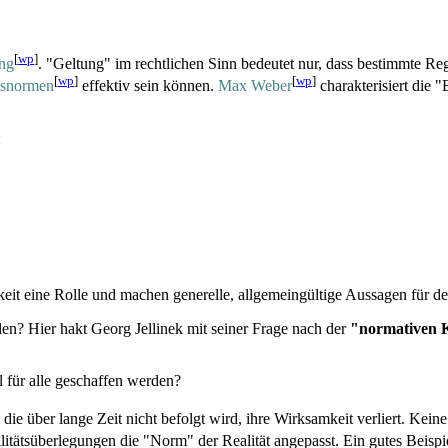
[
wp
]
ung
. "Geltung" im rechtlichen Sinn bedeutet nur, dass bestimmte Reg
[
wp
]
[
wp
]
tsnormen
effektiv sein können.
Max Weber
charakterisiert die 
:
it eine Rolle und machen generelle, allgemeingültige Aussagen für den
en? Hier hakt Georg Jellinek mit seiner Frage nach der
"normativen K
 für alle geschaffen werden?
, die über lange Zeit nicht befolgt wird, ihre Wirksamkeit verliert. Kein
äts­überlegungen die "Norm" der Realität angepasst. Ein gutes Beispie