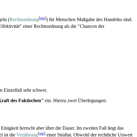
[
wp
]
eln (
Rechtsordnung
) für Menschen Maßgabe des Handelns sind.
"Effektivität" einer Rechtsordnung als die "Chancen der
 Einzelfall sehr schwer.
raft des Faktischen"
ein. Hierzu zwei Überlegungen:
e Einigkeit herrscht aber über die Dauer. Im zweiten Fall liegt das
[
wp
]
l ist die
Verjährung
einer Straftat. Obwohl der rechtliche Unwert