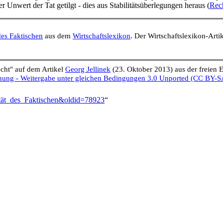
r Unwert der Tat getilgt - dies aus Stabilitäts­überlegungen heraus (
Rech
des Faktischen
aus dem
Wirtschaftslexikon
. Der Wirtschaftslexikon-Arti
echt" auf dem Artikel
Georg Jellinek
(23. Oktober 2013) aus der freien
ng - Weitergabe unter gleichen Bedingungen 3.0 Unported (CC BY-S
vität_des_Faktischen&oldid=78923
“