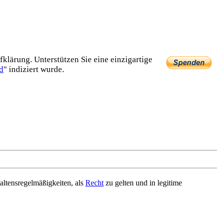
lärung. Unterstützen Sie eine einzig­artige
d
" indiziert wurde.
tens­regel­mäßigkeiten, als
Recht
zu gelten und in legitime