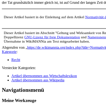
der Tat grundsätzlich immer gleich ist, ist auf Grund der langen Zeit de
Dieser Artikel basiert in der Einleitung auf dem Artikel
Normativität 
Dieser Artikel basiert im Abschnitt "Geltung und Wirksamkeit von R
Doppellizenz
GNU-Lizenz für freie Dokumentation
und
Namensnennu
Übernahme in WikiMANNia am Text mitgearbeitet haben.
Abgerufen von „
https://de.wikimannia.org/index.php?title=Normati
Kategorie
:
Recht
Versteckte Kategorien:
Artikel übernommen aus Wirtschaftslexikon
Artikel übernommen aus Wikipedia
Navigationsmenü
Meine Werkzeuge