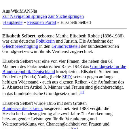
Aus WikiMANNia
Zur Navigation springen
Zur Suche springen
Hauptseite
»
Personen-Portal
» Elisabeth Selbert
Elisabeth Selbert
, geborene Martha Elisabeth Rohde (1896-1986),
war eine deutsche
Politikerin
und Juristin. Die Aufnahme der
Gleichberechtigung
in den
Grundrechteteil
der bundes­deutschen
Grundgesetzes wird ihr als Verdienst zugerechnet.
Elisabeth Selbert war eine von vier Frauen, die neben den 61
Männern des Parlamentarischen Rates 1948 das
Grundgesetz für die
Bundesrepublik Deutschland
konzipierten. Elisabeth Selbert und
Friederike (Frieda) Nadig (beide
SPD
) setzten gegen anfangs
heftigen Widerstand - auch aus eigenen Reihen - die Aufnahme des
2. Absatzes im Artikel 3, Männer und Frauen sind gleichberechtigt,
[1]
in das bundesdeutsche Grundgesetz durch.
Elisabeth Selbert wurde 1956 mit dem Großen
Bundesverdienstkreuz
ausgezeichnet. Seit 1983 vergibt die
Hessische Landesregierung alle zwei Jahre "in Anerkennung
hervorragender Leistungen für die Verankerung und
Weiterentwicklung von Chancengleichheit von Frauen und
[
wp
]