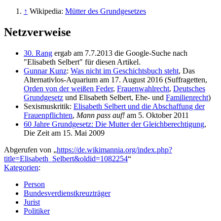
↑
Wikipedia:
Mütter des Grundgesetzes
Netzverweise
30. Rang
ergab am 7.7.2013 die Google-Suche nach
"Elisabeth Selbert" für diesen Artikel.
Gunnar Kunz
:
Was nicht im Geschichtsbuch steht
, Das
Alternativlos-Aquarium am 17. August 2016 (Suffragetten,
Orden von der weißen Feder
,
Frauenwahlrecht
,
Deutsches
Grundgesetz
und Elisabeth Selbert, Ehe- und
Familienrecht
)
Sexismuskritik:
Elisabeth Selbert und die Abschaffung der
Frauenpflichten
,
Mann pass auf!
am 5. Oktober 2011
60 Jahre Grundgesetz: Die Mutter der Gleichberechtigung
,
Die Zeit am 15. Mai 2009
Abgerufen von „
https://de.wikimannia.org/index.php?
title=Elisabeth_Selbert&oldid=1082254
“
Kategorien
:
Person
Bundesverdienstkreuzträger
Jurist
Politiker