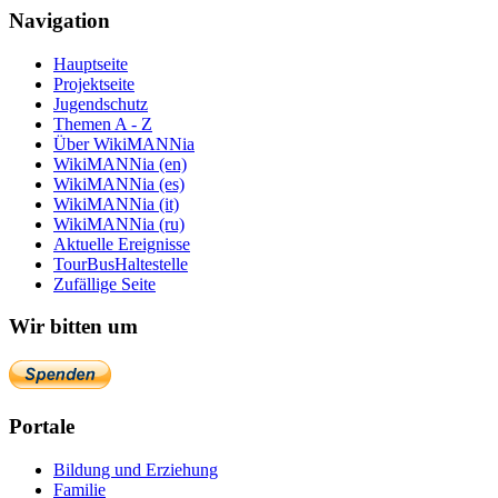
Navigation
Hauptseite
Projektseite
Jugendschutz
Themen A - Z
Über WikiMANNia
WikiMANNia (en)
WikiMANNia (es)
WikiMANNia (it)
WikiMANNia (ru)
Aktuelle Ereignisse
TourBusHaltestelle
Zufällige Seite
Wir bitten um
Portale
Bildung und Erziehung
Familie