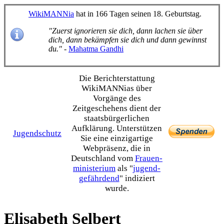
WikiMANNia
hat in 166 Tagen seinen 18. Geburtstag.
"Zuerst ignorieren sie dich, dann lachen sie über
dich, dann bekämpfen sie dich und dann gewinnst
du."
-
Mahatma Gandhi
Die Bericht­erstattung
WikiMANNias über
Vorgänge des
Zeitgeschehens dient der
staats­bürgerlichen
Aufklärung. Unterstützen
Jugendschutz
Sie eine einzig­artige
Webpräsenz, die in
Deutschland vom
Frauen­
ministerium
als "
jugend­
gefährdend
" indiziert
wurde.
Elisabeth Selbert