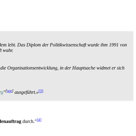
tdem lebt. Das Diplom der Politikwissenschaft wurde ihm 1991 von
t wahr.
t die Organisations­entwicklung, in der Hauptsache widmet er sich
[
wp
]
[3]
rg
"
ausgeführt.»
[4]
denauftrag
durch."