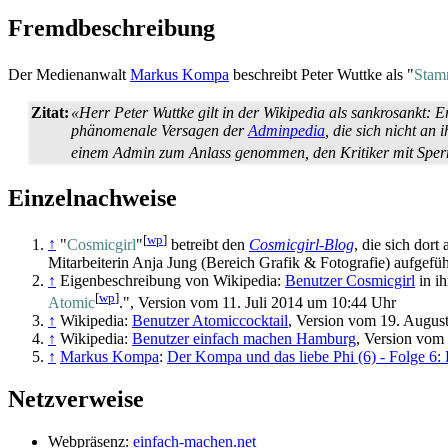
Fremdbeschreibung
Der Medienanwalt
Markus Kompa
beschreibt Peter Wuttke als "
Stamm
Zitat:
«Herr Peter Wuttke gilt in der Wikipedia als sankrosankt: 
phänomenale Versagen der
Adminpedia
, die sich nicht an
einem Admin zum Anlass genommen, den Kritiker mit Sperr
Einzelnachweise
[
wp
]
↑
"
Cosmicgirl
"
betreibt den
Cosmicgirl-Blog
, die sich dort
Mitarbeiterin Anja Jung (Bereich Grafik & Fotografie) aufgefüh
↑
Eigenbeschreibung von Wikipedia:
Benutzer Cosmicgirl
in ih
[
wp
]
Atomic
.", Version vom 11. Juli 2014 um 10:44 Uhr
↑
Wikipedia:
Benutzer Atomiccocktail
, Version vom 19. Augus
↑
Wikipedia:
Benutzer einfach machen Hamburg
, Version vom
↑
Markus Kompa
:
Der Kompa und das liebe Phi (6) - Folge 6:
Netzverweise
Webpräsenz:
einfach-machen.net