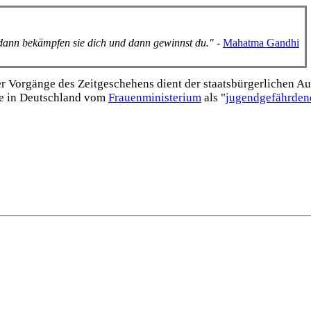
, dann bekämpfen sie dich und dann gewinnst du."
-
Mahatma Gandhi
Vorgänge des Zeitgeschehens dient der staats­bürgerlichen Aufk
e in Deutschland vom
Frauen­ministerium
als "
jugend­gefährden