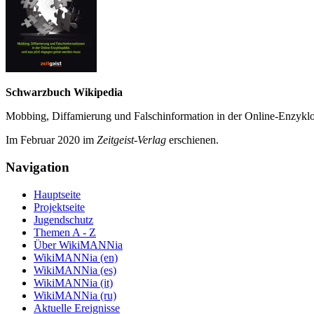
Schwarzbuch Wikipedia
Mobbing, Diffamierung und Falsch­information in der Online-Enzyklo­
Im Februar 2020 im
Zeit­geist-Verlag
erschienen.
Navigation
Hauptseite
Projektseite
Jugendschutz
Themen A - Z
Über WikiMANNia
WikiMANNia (en)
WikiMANNia (es)
WikiMANNia (it)
WikiMANNia (ru)
Aktuelle Ereignisse