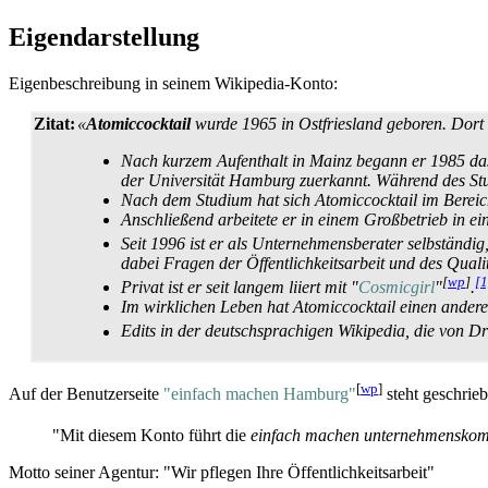
Eigendarstellung
Eigenbeschreibung in seinem Wikipedia-Konto:
Zitat:
«
Atomiccocktail
wurde 1965 in Ostfriesland geboren. Dort 
Nach kurzem Aufenthalt in Mainz begann er 1985 d
der Universität Hamburg zuerkannt. Während des Stu
Nach dem Studium hat sich Atomiccocktail im Bereich
Anschließend arbeitete er in einem Großbetrieb in ei
Seit 1996 ist er als Unternehmensberater selbständig
dabei Fragen der Öffentlichkeits­arbeit und des Qual
[
wp
]
[1
Privat ist er seit langem liiert mit "
Cosmicgirl
"
.
Im wirklichen Leben hat Atomiccocktail einen ande
Edits in der deutschsprachigen Wikipedia, die von D
[
wp
]
Auf der Benutzerseite
"einfach machen Hamburg"
steht geschrieb
"Mit diesem Konto führt die
einfach machen unternehmens­k
Motto seiner Agentur: "Wir pflegen Ihre Öffentlich­keits­arbeit"