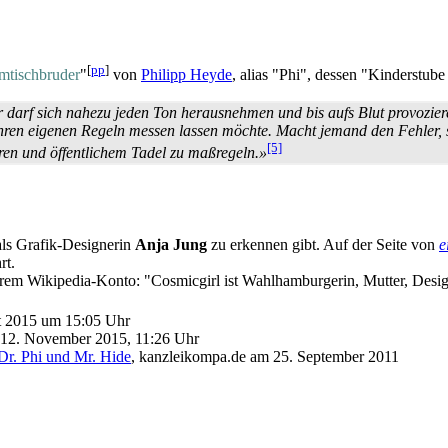
[
pp
]
­tisch­bruder
"
von
Philipp Heyde
, alias "Phi", dessen "Kinderstub
Er darf sich nahezu jeden Ton heraus­nehmen und bis aufs Blut provozier
 ihren eigenen Regeln messen lassen möchte. Macht jemand den Fehler, 
[5]
en und öffentlichem Tadel zu maßregeln.»
 als Grafik-Designerin
Anja Jung
zu erkennen gibt. Auf der Seite von
e
rt.
rem Wikipedia-Konto: "Cosmicgirl ist Wahl­hamburgerin, Mutter, Designe
t 2015 um 15:05 Uhr
 12. November 2015, 11:26 Uhr
 Dr. Phi und Mr. Hide
, kanzleikompa.de am 25. September 2011