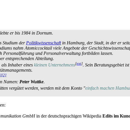
lebte er bis 1984 in Dornum.
as Studium der
Politikwissenschaft
in Hamburg, der Stadt, in der er sei
diums nahm Atomiccocktail viele Angebote der Geschichts­wissen­schaf
 Personal­führung und Personal­verwaltung fortbilden lassen.
ner entsprechenden Abteilung.
[
ext
]
, als Inhaber eines
kleinen Unternehmens
. Sein Beratungsgebiet is
itäts­managements.
]
[2]
ren Namen:
Peter Wuttke
.
ritten vergütet werden, werden mit dem Konto "
einfach machen Hambu
en:
ommunikation GmbH
in der deutsch­sprachigen Wikipedia
Edits im Kun