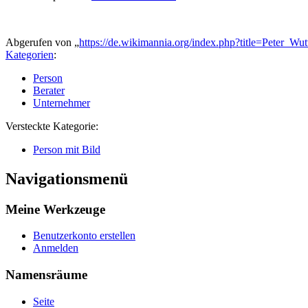
Abgerufen von „
https://de.wikimannia.org/index.php?title=Peter_W
Kategorien
:
Person
Berater
Unternehmer
Versteckte Kategorie:
Person mit Bild
Navigationsmenü
Meine Werkzeuge
Benutzerkonto erstellen
Anmelden
Namensräume
Seite