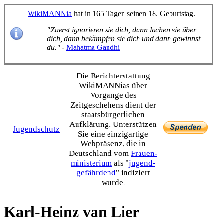
WikiMANNia
hat in 165 Tagen seinen 18. Geburtstag.
"Zuerst ignorieren sie dich, dann lachen sie über
dich, dann bekämpfen sie dich und dann gewinnst
du."
-
Mahatma Gandhi
Die Bericht­erstattung
WikiMANNias über
Vorgänge des
Zeitgeschehens dient der
staats­bürgerlichen
Aufklärung. Unterstützen
Jugendschutz
Sie eine einzig­artige
Webpräsenz, die in
Deutschland vom
Frauen­
ministerium
als "
jugend­
gefährdend
" indiziert
wurde.
Karl-Heinz van Lier