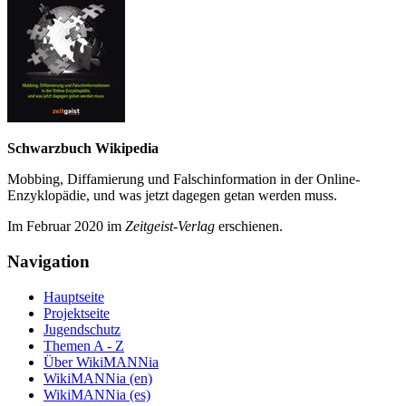
Schwarzbuch Wikipedia
Mobbing, Diffamierung und Falsch­information in der Online-
Enzyklo­pädie, und was jetzt da­gegen getan werden muss.
Im Februar 2020 im
Zeit­geist-Verlag
erschienen.
Navigation
Hauptseite
Projektseite
Jugendschutz
Themen A - Z
Über WikiMANNia
WikiMANNia (en)
WikiMANNia (es)