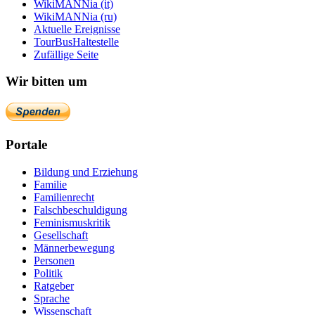
WikiMANNia (it)
WikiMANNia (ru)
Aktuelle Ereignisse
TourBusHaltestelle
Zufällige Seite
Wir bitten um
Portale
Bildung und Erziehung
Familie
Familienrecht
Falschbeschuldigung
Feminismuskritik
Gesellschaft
Männerbewegung
Personen
Politik
Ratgeber
Sprache
Wissenschaft