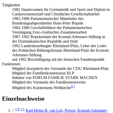
Tätigkeiten
1982 Staatsexamen für Germanistik und Sport und Diplom in
Caritaswissenschaft und Christlicher Gesellschaftslehre
1982-1986 Parlamentarischer Mitarbeiter des
Bundestagsabgeordneten Hans-Peter Repnik
1982-1986 Geschäftsführer der Parlamentarischen
Vereinigung Euro-Arabischer-Zusammenarbeit
1987-1992 Repräsentant der Konrad-Adenauer-Stiftung in
der Dominikanischen Republik und Haiti
1992 Landesbeauftragter Rheinland-Pfalz, Leiter des Leiter
des Politischen Bildungsforums Rheinland-Pfalz der Konrad-
Adenauer-Stiftung
seit 1992 Beschäftigung mit der deutschen Familienpolitik
Funktionen
Mitglied (kooptiert) des Vorstands der CDU Rheinland-Pfalz
Mitglied der Familienkommission RLP
Initiator von FORUM FAMILIE STARK MACHEN
Mitglied des Vorstands des Familiennetzwerks
[1]
Mitglied des Kuratoriums Weltkirche
Einzelnachweise
1,0
1,1
↑
Karl-Heinz B. van Lier, Person, Konrad-Adenauer-