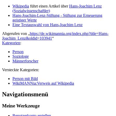
Wikipedia
führt einen Artikel über
Hans-Joachim Lenz
(Sozialwissenschaftler)
Hans-Joachim-Lenz-Stiftung - Stiftung zur Erneuerung
geistiger Werte
Eine Textauswahl von Hans-Joachim Lenz
Abgerufen von „
https://de.wikimannia.org/index.php?title=Hans-
Joachim_Lenz&oldid=103941
“
Kategorien
:
Person
Soziologe
Männerforscher
Versteckte Kategorien:
Person mit Bild
WikiMANNia:Verweis auf Wikipedia
Navigationsmenü
Meine Werkzeuge
Benutzerkonto erstellen