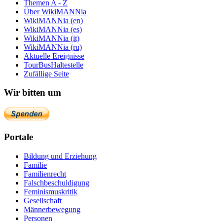
Themen A - Z
Über WikiMANNia
WikiMANNia (en)
WikiMANNia (es)
WikiMANNia (it)
WikiMANNia (ru)
Aktuelle Ereignisse
TourBusHaltestelle
Zufällige Seite
Wir bitten um
Portale
Bildung und Erziehung
Familie
Familienrecht
Falschbeschuldigung
Feminismuskritik
Gesellschaft
Männerbewegung
Personen