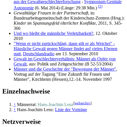
aus der Gewaltgeschlechterforschung
-
Symposium Genitale
[2]
Autonomie
(6. Mai 2014) (Länge: 29:38 Min.)
Gewalttätige Frauen in der Partnerschaft
, in:
Bundesarbeitsgemeinschaft der Kinderschutz-Zentren (Hrsg.):
Kinder im Spannungsfeld elterlicher Konflikte
, 2011, S. 345-
366
Und wo bleibt die männliche Verletzbarkeit?
, 12. Oktober
2010
"Wenn er nicht zurückschlägt, dann gilt er als Weichei" -
Häusliche Gewalt gegen Männer findet auf vielen Ebenen
statt
,
Deutschlandradio
am 13. September 2010
Gewalt im Geschlechterverhältnis: Männer als Opfer von
Gewalt
, aus: Politik und Zeitgeschichte (B 52-53/2004)
Männer und die Geschichte der "Bewegung der Männer"
,
Vortrag auf der Tagung "Eine Zukunft für Frauen und
Männer", Kirchheim (Hessen),12.-14. November 1997
Einzelnachweise
[
webarchiv
]
↑
Männerrat:
Hans-Joachim Lenz
↑
Hans-Joachim Lenz:
Liste der Vorträge
Netzverweise