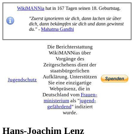
WikiMANNia
hat in 167 Tagen seinen 18. Geburtstag.
"Zuerst ignorieren sie dich, dann lachen sie über
dich, dann bekämpfen sie dich und dann gewinnst
du."
-
Mahatma Gandhi
Die Bericht­erstattung
WikiMANNias über
Vorgänge des
Zeitgeschehens dient der
staats­bürgerlichen
Aufklärung. Unterstützen
Jugendschutz
Sie eine einzig­artige
Webpräsenz, die in
Deutschland vom
Frauen­
ministerium
als "
jugend­
gefährdend
" indiziert
wurde.
Hans-Joachim Lenz