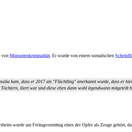
r von
Migranten­kriminalität
. Er wurde von einem somalischen
Scheinfl
malia kam, dass er 2017 als "Flüchtling" anerkannt wurde, dass er hie
i Töchtern, liiert war und diese eben dann wohl irgendwann mitgeteilt
eim wurde am Freitag­vormittag eines der Opfer als Zeuge gehört, das 