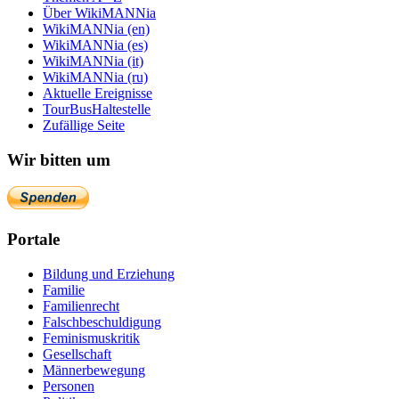
Über WikiMANNia
WikiMANNia (en)
WikiMANNia (es)
WikiMANNia (it)
WikiMANNia (ru)
Aktuelle Ereignisse
TourBusHaltestelle
Zufällige Seite
Wir bitten um
Portale
Bildung und Erziehung
Familie
Familienrecht
Falschbeschuldigung
Feminismuskritik
Gesellschaft
Männerbewegung
Personen