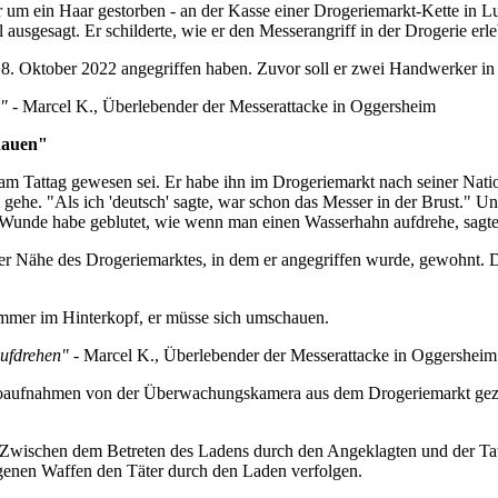
 er um ein Haar gestorben - an der Kasse einer Drogerie­markt-Kette 
ausgesagt. Er schilderte, wie er den Messer­angriff in der Drogerie erle
18. Oktober 2022 angegriffen haben. Zuvor soll er zwei Handwerker i
."
- Marcel K., Überlebender der Messerattacke in Oggersheim
hauen"
am Tattag gewesen sei. Er habe ihn im Drogeriemarkt nach seiner Nation
m gehe. "Als ich 'deutsch' sagte, war schon das Messer in der Brust." U
ie Wunde habe geblutet, wie wenn man einen Wasserhahn aufdrehe, sagt
 der Nähe des Drogeriemarktes, in dem er angegriffen wurde, gewohnt. D
immer im Hinterkopf, er müsse sich umschauen.
aufdrehen"
- Marcel K., Überlebender der Messerattacke in Oggersheim
ufnahmen von der Überwachungs­kamera aus dem Drogerie­markt gezeigt,
. Zwischen dem Betreten des Ladens durch den Angeklagten und der Tat
ogenen Waffen den Täter durch den Laden verfolgen.