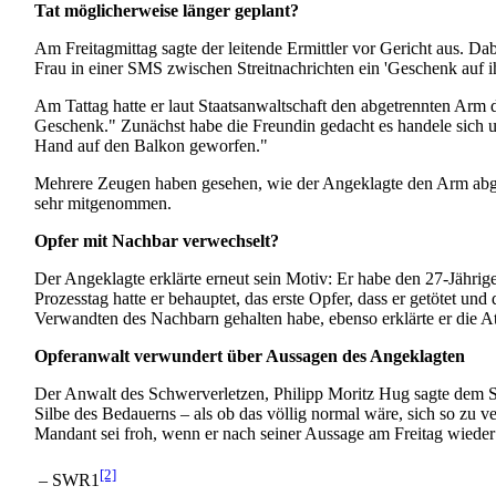
Tat möglicherweise länger geplant?
Am Freitagmittag sagte der leitende Ermittler vor Gericht aus. 
Frau in einer SMS zwischen Streit­nachrichten ein 'Geschenk auf i
Am Tattag hatte er laut Staatsanwaltschaft den abgetrennten Arm 
Geschenk." Zunächst habe die Freundin gedacht es handele sich 
Hand auf den Balkon geworfen."
Mehrere Zeugen haben gesehen, wie der Angeklagte den Arm abgetr
sehr mitgenommen.
Opfer mit Nachbar verwechselt?
Der Angeklagte erklärte erneut sein Motiv: Er habe den 27-Jährig
Prozesstag hatte er behauptet, das erste Opfer, dass er getötet u
Verwandten des Nachbarn gehalten habe, ebenso erklärte er die At
Opferanwalt verwundert über Aussagen des Angeklagten
Der Anwalt des Schwerverletzen, Philipp Moritz Hug sagte dem SWR
Silbe des Bedauerns – als ob das völlig normal wäre, sich so zu 
Mandant sei froh, wenn er nach seiner Aussage am Freitag wieder 
[2]
– SWR1