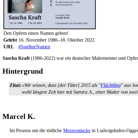
Den Opfern einen Namen geben!
Gelebt
16. November 1986–18. Oktober 2022
URL
#SagIhreNamen
Sascha Kraft
(1986-2022) war ein deutscher Malermeister und Opfe
Hintergrund
Zitat:
«Wir wissen, dass [der Täter] 2015 als "
Flüchtling
" aus So
wohl längere Zeit hier mit Samira A., einer Mutter von zwe
Marcel K.
Im Prozess um die tödliche
Messer­attacke
in Ludwigshafen-Oggersh