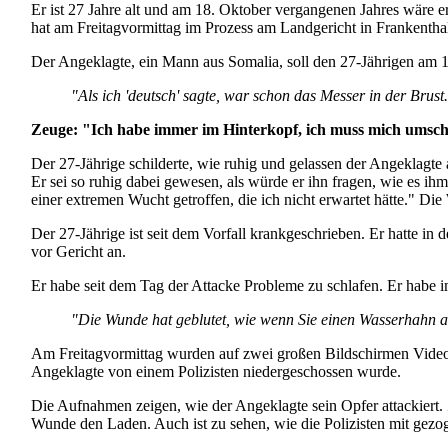
Er ist 27 Jahre alt und am 18. Oktober vergangenen Jahres wäre
hat am Freitag­vormittag im Prozess am Landgericht in Frankenthal 
Der Angeklagte, ein Mann aus Somalia, soll den 27-Jährigen am 
"Als ich 'deutsch' sagte, war schon das Messer in der Brust
Zeuge: "Ich habe immer im Hinterkopf, ich muss mich umsc
Der 27-Jährige schilderte, wie ruhig und gelassen der Angeklagte 
Er sei so ruhig dabei gewesen, als würde er ihn fragen, wie es ih
einer extremen Wucht getroffen, die ich nicht erwartet hätte." D
Der 27-Jährige ist seit dem Vorfall krankgeschrieben. Er hatte in
vor Gericht an.
Er habe seit dem Tag der Attacke Probleme zu schlafen. Er habe 
"Die Wunde hat geblutet, wie wenn Sie einen Wasserhahn 
Am Freitagvormittag wurden auf zwei großen Bildschirmen Video­a
Angeklagte von einem Polizisten nieder­geschossen wurde.
Die Aufnahmen zeigen, wie der Angeklagte sein Opfer attackiert
Wunde den Laden. Auch ist zu sehen, wie die Polizisten mit gez