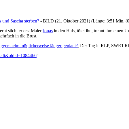
 und Sascha sterben?
- BILD (21. Oktober 2021) (Länge: 3:51 Min. (0
nt sticht er erst Maler
Jonas
in den Hals, tötet ihn, trennt ihm einen 
ehrfach in die Brust.
ggersheim möglicherweise länger geplant?
, Der Tag in RLP, SWR1 Rhe
Kraft&oldid=1084466
“