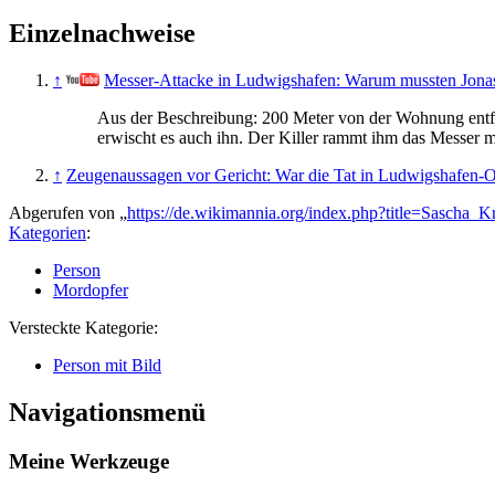
Einzelnachweise
↑
Messer-Attacke in Ludwigshafen: Warum mussten Jonas
Aus der Beschreibung: 200 Meter von der Wohnung entfer
erwischt es auch ihn. Der Killer rammt ihm das Messer m
↑
Zeugenaussagen vor Gericht: War die Tat in Ludwigshafen-O
Abgerufen von „
https://de.wikimannia.org/index.php?title=Sascha_
Kategorien
:
Person
Mordopfer
Versteckte Kategorie:
Person mit Bild
Navigationsmenü
Meine Werkzeuge