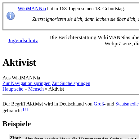
WikiMANNia
hat in 168 Tagen seinen 18. Geburtstag.
"Zuerst ignorieren sie dich, dann lachen sie über dich
Die Bericht­erstattung WikiMANNias über 
Jugendschutz
Webpräsenz, di
Aktivist
Aus WikiMANNia
Zur Navigation springen
Zur Suche springen
Hauptseite
»
Mensch
» Aktivist
Der Begriff
Aktivist
wird in Deutschland von
Groß
- und
Staatsmedi
[1]
gebraucht.
Beispiele
Zitat: