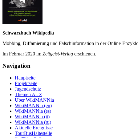
Schwarzbuch Wikipedia
Mobbing, Diffamierung und Falsch­information in der Online-Enzyklo­
Im Februar 2020 im
Zeit­geist-Verlag
erschienen.
Navigation
Hauptseite
Projektseite
Jugendschutz
Themen A - Z
Über WikiMANNia
WikiMANNia (en)
WikiMANNia (es)
WikiMANNia (it)
WikiMANNia (ru)
Aktuelle Ereignisse
TourBusHaltestelle