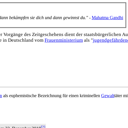
, dann bekämpfen sie dich und dann gewinnst du."
-
Mahatma Gandhi
Vorgänge des Zeitgeschehens dient der staats­bürgerlichen Aufk
e in Deutschland vom
Frauen­ministerium
als "
jugend­gefährden
en
als euphemistische Bezeichnung für einen kriminellen
Gewalt
­täter m
[2]