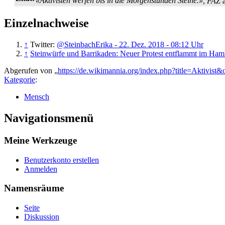
«Aktivisten werfen bis in die Morgenstunden Steine.»
,
FAZ
a
Einzelnachweise
↑
Twitter:
@SteinbachErika - 22. Dez. 2018 - 08:12 Uhr
↑
Steinwürfe und Barrikaden: Neuer Protest entflammt im Ham
Abgerufen von „
https://de.wikimannia.org/index.php?title=Aktivist
Kategorie
:
Mensch
Navigationsmenü
Meine Werkzeuge
Benutzerkonto erstellen
Anmelden
Namensräume
Seite
Diskussion