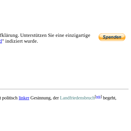
lärung. Unterstützen Sie eine einzig­artige
d
" indiziert wurde.
[
wp
]
it politisch
linker
Gesinnung, der
Landfriedensbruch
begeht,